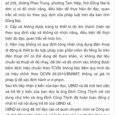
số 236, đường Phan Trung, phường Tam Hiệp, tỉnh Đồng Nai là
đơn vị có đủ chức năng, điều kiện để thực hiện đo đạc, quan
trắc về mức ồn theo quy định của pháp luật trên địa bàn tỉnh
Đồng Nai.
2. Cấp xã không được trang bị thiết bị đo âm thanh (hiện tại
theo quy định cấp xã không có chức năng, điều kiện để thực
hiện đo đạc, quan trắc về mức ồn).
3. Hiện nay, không có quy định công nhận ứng dụng điện thoại
di động là thiết bị đo hợp pháp (các phần mềm đo tiếng ồn trên
điện thoại chỉ có thể dùng để tham khảo, vì: không đạt tiêu
chuẩn kỹ thuật về độ nhạy, dải tần và độ chính xác; không được
kiểm định, hiệu chuẩn theo TCVN; không bảo đảm quy trình đo
và hiệu chỉnh theo QCVN 26:2010/BNNMT; không có giá trị
pháp lý để xác định hành vi vi phạm.
Sau khi tiếp nhận ý kiến của bạn đọc, UBND xã đã mời làm việc
và trả lời ý kiến của bạn đọc là ông Đinh Công Thịnh với nội
dung như trên và ông Đinh Công Thịnh đã hoàn toàn đồng ý
nhất trí với nội dung trả lời của UBND xã.
UBND xã cũng đã chỉ đạo các cơ quan chuyên môn và Công an
xã chủ động tiếp nhận và xử lý tin báo của người dân theo quy