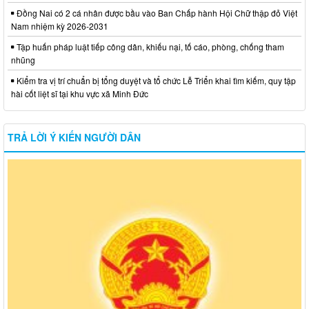
Đồng Nai có 2 cá nhân được bầu vào Ban Chấp hành Hội Chữ thập đỏ Việt
Nam nhiệm kỳ 2026-2031
Tập huấn pháp luật tiếp công dân, khiếu nại, tố cáo, phòng, chống tham
nhũng
Kiểm tra vị trí chuẩn bị tổng duyệt và tổ chức Lễ Triển khai tìm kiếm, quy tập
hài cốt liệt sĩ tại khu vực xã Minh Đức
TRẢ LỜI Ý KIẾN NGƯỜI DÂN