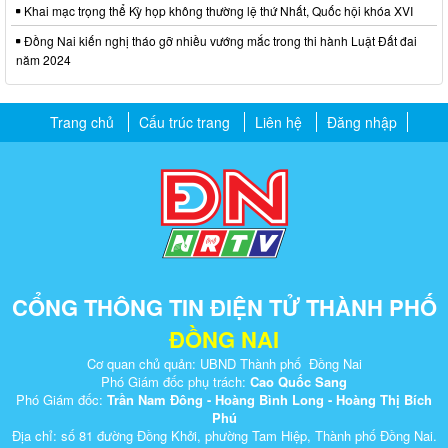
Khai mạc trọng thể Kỳ họp không thường lệ thứ Nhất, Quốc hội khóa XVI
Đồng Nai kiến nghị tháo gỡ nhiều vướng mắc trong thi hành Luật Đất đai
năm 2024
Trang chủ
Cấu trúc trang
Liên hệ
Đăng nhập
CỔNG THÔNG TIN ĐIỆN TỬ THÀNH PHỐ
ĐỒNG NAI
Cơ quan chủ quản: UBND Thành phố Đồng Nai
Phó Giám đốc phụ trách:
Cao Quốc Sang
Phó Giám đốc:
Trần Nam Đông - Hoàng Bình Long - Hoàng Thị Bích
Phú
Địa chỉ: số 81 đường Đồng Khởi, phường Tam Hiệp, Thành phố Đồng Nai.