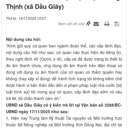
Thịnh (xã Dầu Giây)
Thứ tư - 19/11/2025 10:07
Xem với cỡ chữ
Nội dung câu hỏi:
“Kính gửi quý cơ quan ban ngành đoàn thể, các cấp lãnh đạo,
nội dung câu hỏi như sau: cơ quan nào thực hiện đo tiếng ồn,
theo nghị định 45 (Qcmt, y tế), cấp xã đã được trang bị thiết bị
đo âm thanh chưa, ứng dụng đo âm thanh trên điện thoại có
đúng với dụng cụ âm thanh của cơ quan có thẩm quyền hay
không (hay xấp xỉ đúng) để tránh tình trạng tôi không kiềm chế
được hành vi bản thân dẫn đến vi phạm pháp luật nhà nước (bộ
luật hình sự) tôi mong quý cơ quan, cấp lãnh đạo sớm có câu
trả lời, tôi chân thành cám ơn.”
UBND xã Dầu Giây có ý kiến trả lời tại Văn bản số 3288/BC-
UBND ngày 17/11/2025 như sau:
1. Hiện nay Trung tâm Kỹ thuật Tài nguyên và Môi trường trực
thuộc Sở Nông nghiệp và Môi trường tỉnh Đồng Nai, địa chỉ tại