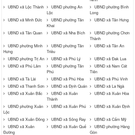
UBND xã Lộc Thành
UBND phường An
UBND phường Bình
Lộc
Long
UBND xã Minh Đức
UBND phường Tân
UBND xã Tân Hưng
Khai
UBND xã Tân Quan
UBND xã Nha Bích
UBND phường Chơn
Thành
UBND phường Minh
UBND phường Tân
UBND xã Tân An
Hưng
Triều
UBND phường Trị An
UBND xã Phú Lý
UBND xã Đak Lua
UBND xã Phú Lâm
UBND phường Tân
UBND xã Nam Cát
Phú
Tiên
UBND xã Tà Lài
UBND xã Phú Hòa
UBND xã Phú Vinh
UBND xã Thanh Sơn
UBND xã Định Quán
UBND xã La Ngà
UBND xã Xuân Bắc
UBND xã Xuân
UBND xã Xuân Hòa
Thành
UBND phường Xuân
UBND xã Xuân Phú
UBND xã Xuân Định
Lộc
UBND xã Xuân Đông
UBND xã Sông Ray
UBND xã Cẩm Mỹ
UBND xã Xuân
UBND xã Xuân Quế
UBND phường Hàng
Đường
Gòn