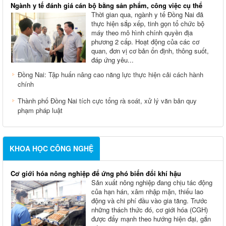
Ngành y tế đánh giá cán bộ bằng sản phẩm, công việc cụ thể
Thời gian qua, ngành y tế Đồng Nai đã
thực hiện sắp xếp, tinh gọn tổ chức bộ
máy theo mô hình chính quyền địa
phương 2 cấp. Hoạt động của các cơ
quan, đơn vị cơ bản ổn định, thông suốt,
đáp ứng yêu...
Đồng Nai: Tập huấn nâng cao năng lực thực hiện cải cách hành
chính
Thành phố Đồng Nai tích cực tổng rà soát, xử lý văn bản quy
phạm pháp luật
KHOA HỌC CÔNG NGHỆ
Cơ giới hóa nông nghiệp để ứng phó biến đổi khí hậu
Sản xuất nông nghiệp đang chịu tác động
của hạn hán, xâm nhập mặn, thiếu lao
động và chi phí đầu vào gia tăng. Trước
những thách thức đó, cơ giới hóa (CGH)
được đẩy mạnh theo hướng hiện đại, gắn