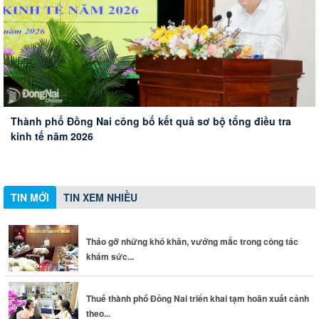
Tiếp tục đẩy mạnh các giải pháp để ngăn chặn, đẩy lùi tội
Thành phố Đồng Nai công bố kết quả sơ bộ tổng điều tra
phạm, tệ nạn ma túy
Tháo gỡ những khó khăn, vướng mắc trong công tác khám
Thuế thành phố Đồng Nai triển khai tạm hoãn xuất cảnh
kinh tế năm 2026
Đoàn Đại biểu Quốc hội thành phố Đồng Nai đóng góp ý
sức khỏe toàn dân
theo quy định mới
kiến về thành lập thành phố Bắc Ninh, Quảng Ninh và các
dự án giao thông trọng điểm
TIN MỚI
TIN XEM NHIỀU
Tháo gỡ những khó khăn, vướng mắc trong công tác
khám sức...
Thuế thành phố Đồng Nai triển khai tạm hoãn xuất cảnh
theo...