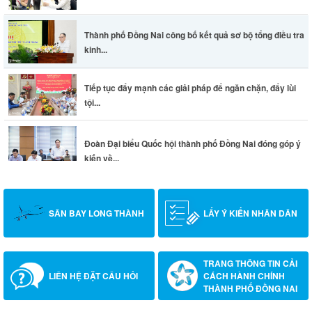
Thành phố Đồng Nai công bố kết quả sơ bộ tổng điều tra
kinh...
Tiếp tục đẩy mạnh các giải pháp để ngăn chặn, đẩy lùi
tội...
Đoàn Đại biểu Quốc hội thành phố Đồng Nai đóng góp ý
kiến về...
SÂN BAY LONG THÀNH
LẤY Ý KIẾN NHÂN DÂN
TRANG THÔNG TIN CẢI
LIÊN HỆ ĐẶT CÂU HỎI
CÁCH HÀNH CHÍNH
THÀNH PHỐ ĐỒNG NAI