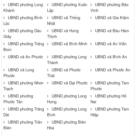
UBND phường Long
UBND phường Xuân
UBND phường Bảo
Khánh
Lập
Vinh
UBND phường Bình
UBND xã Thống
UBND xã Gia Kiệm
Lộc
Nhất
UBND phường Dầu
UBND xã Hưng
UBND xã Bàu Hàm
Giây
Thịnh
UBND phường Trảng
UBND xã Bình Minh
UBND xã An Viễn
Bom
UBND xã An Phước
UBND phường Long
UBND xã Bình An
Thành
UBND xã Long
UBND xã Phước
UBND xã Phước An
Phước
Thái
UBND phường Nhơn
UBND xã Đại Phước
UBND phường Tam
Trạch
Phước
UBND phường
UBND phường Long
UBND phường Hố
Phước Tân
Hưng
Nai
UBND phường Trảng
UBND phường Long
UBND phường Tam
Dài
Bình
Hiệp
UBND phường Trấn
UBND phường Biên
Biên
Hòa