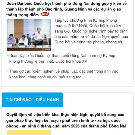
Đoàn Đại biểu Quốc hội thành phố Đồng Nai đóng góp ý kiến về
thành lập thành phố Bắc Ninh, Quảng Ninh và các dự án giao
thông trọng điểm
Tiếp tục chương trình Kỳ họp không
thường lệ thứ Nhất, Quốc hội khóa XVI,
sáng 6-8, Quốc hội nghe trình bày tờ trình,
báo cáo thẩm tra về dự án Nghị quyết của
Quốc hội về công tác phòng, chống tội...
Đoàn Đại biểu Quốc hội thành phố Đồng Nai tham dự Kỳ họp
không thường lệ thứ nhất, Quốc hội khóa XVI
Tháo gỡ các ‘điểm nghẽn’ về pháp luật, đặc biệt trong lĩnh vực
khoa học, công nghệ và đổi mới sáng tạo
TIN CHỈ ĐẠO - ĐIỀU HÀNH
Quyết định về việc triển khai thực hiện Nghị quyết bổ sung các
giải pháp thực hiện kế hoạch phát triển kinh tế - xã hội, quốc
phòng - an ninh 6 tháng cuối năm 2026 của thành phố Đồng Nai