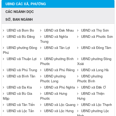
UBND CÁC XÃ, PHƯỜNG
CÁC NGÀNH DỌC
SỞ, BAN NGÀNH
UBND xã Bom Bo
UBND xã Đak Nhau
UBND xã Thọ Sơn
UBND xã Bù Đăng
UBND xã Nghĩa
UBND xã Phước Sơn
Trung
UBND phường Đồng
UBND xã Tân Lợi
UBND xã Đồng Tâm
Phú
UBND xã Thuận Lợi
UBND phường Bình
UBND phường Đồng
Phước
Xoài
UBND xã Phú Trung
UBND xã Phú Riềng
UBND xã Long Hà
UBND xã Bình Tân
UBND phường
UBND phường
Phước Long
Phước Bình
UBND xã Đa Kia
UBND xã Phú Nghĩa
UBND xã Đăk Ơ
UBND xã Bù Gia
UBND xã Hưng
UBND xã Thiện
Mập
Phước
Hưng
UBND xã Tân Tiến
UBND xã Lộc Quang
UBND xã Lộc Thạnh
UBND xã Lộc Tấn
UBND xã Lộc Hưng
UBND phường Lộc
Ninh