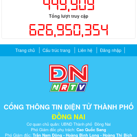
449,909
Tổng lượt truy cập
626,950,354
Trang chủ
Cấu trúc trang
Liên hệ
Đăng nhập
CỔNG THÔNG TIN ĐIỆN TỬ THÀNH PHỐ
ĐỒNG NAI
Cơ quan chủ quản: UBND Thành phố Đồng Nai
Phó Giám đốc phụ trách:
Cao Quốc Sang
Phó Giám đốc:
Trần Nam Đông - Hoàng Bình Long - Hoàng Thị Bích