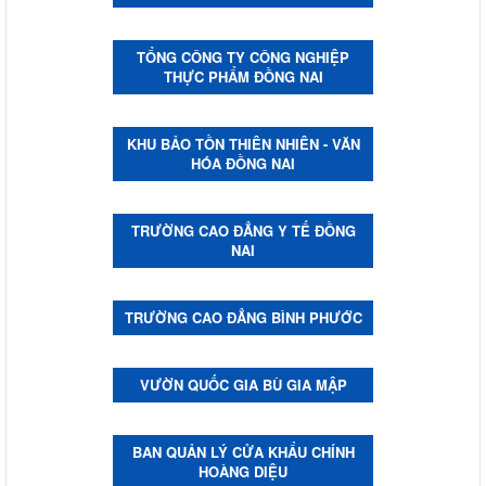
TỔNG CÔNG TY CÔNG NGHIỆP
THỰC PHẨM ĐỒNG NAI
KHU BẢO TỒN THIÊN NHIÊN - VĂN
HÓA ĐỒNG NAI
TRƯỜNG CAO ĐẲNG Y TẾ ĐỒNG
NAI
TRƯỜNG CAO ĐẲNG BÌNH PHƯỚC
VƯỜN QUỐC GIA BÙ GIA MẬP
BAN QUẢN LÝ CỬA KHẨU CHÍNH
HOÀNG DIỆU