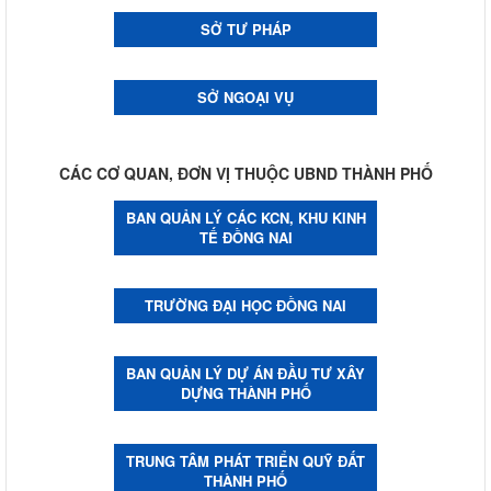
SỞ TƯ PHÁP
SỞ NGOẠI VỤ
CÁC CƠ QUAN, ĐƠN VỊ THUỘC UBND THÀNH PHỐ
BAN QUẢN LÝ CÁC KCN, KHU KINH
TẾ ĐỒNG NAI
TRƯỜNG ĐẠI HỌC ĐỒNG NAI
BAN QUẢN LÝ DỰ ÁN ĐẦU TƯ XÂY
DỰNG THÀNH PHỐ
TRUNG TÂM PHÁT TRIỂN QUỸ ĐẤT
THÀNH PHỐ