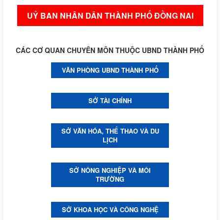
UỶ BAN NHÂN DÂN THÀNH PHỐ ĐỒNG NAI
CÁC CƠ QUAN CHUYÊN MÔN THUỘC UBND THÀNH PHỐ
VĂN PHÒNG UBND THÀNH PHỐ
SỞ TÀI CHÍNH
SỞ VĂN HÓA, THỂ THAO VÀ DU
LỊCH
SỞ NÔNG NGHIỆP VÀ MÔI
TRƯỜNG
SỞ KHOA HỌC VÀ CÔNG NGHỆ