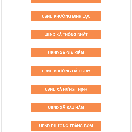
UBND PHƯỜNG BÌNH LỘC
UBND XÃ THỐNG NHẤT
UBND XÃ GIA KIỆM
UBND PHƯỜNG DẦU GIÂY
UBND XÃ HƯNG THỊNH
UBND XÃ BÀU HÀM
UBND PHƯỜNG TRẢNG BOM