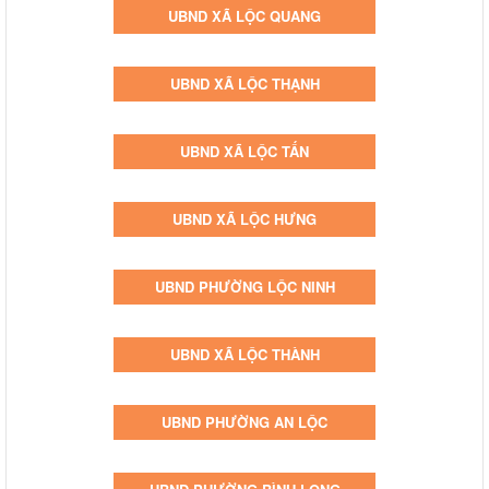
UBND XÃ LỘC QUANG
UBND XÃ LỘC THẠNH
UBND XÃ LỘC TẤN
UBND XÃ LỘC HƯNG
UBND PHƯỜNG LỘC NINH
UBND XÃ LỘC THÀNH
UBND PHƯỜNG AN LỘC