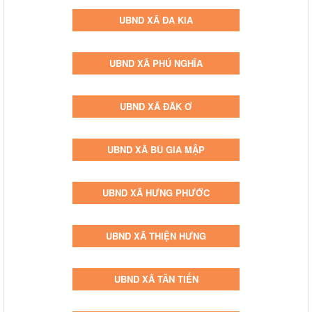
UBND XÃ ĐA KIA
UBND XÃ PHÚ NGHĨA
UBND XÃ ĐĂK Ơ
UBND XÃ BÙ GIA MẬP
UBND XÃ HƯNG PHƯỚC
UBND XÃ THIỆN HƯNG
UBND XÃ TÂN TIẾN