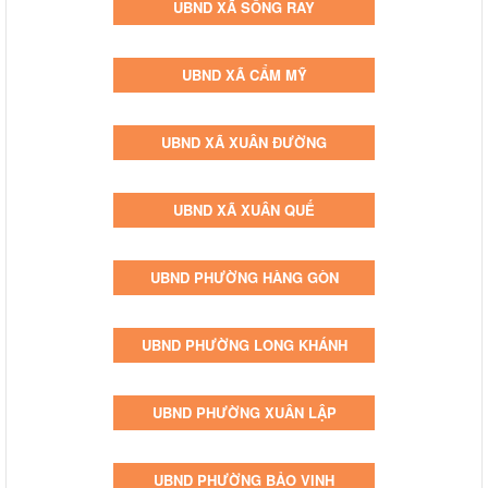
UBND XÃ SÔNG RAY
UBND XÃ CẨM MỸ
UBND XÃ XUÂN ĐƯỜNG
UBND XÃ XUÂN QUẾ
UBND PHƯỜNG HÀNG GÒN
UBND PHƯỜNG LONG KHÁNH
UBND PHƯỜNG XUÂN LẬP
UBND PHƯỜNG BẢO VINH