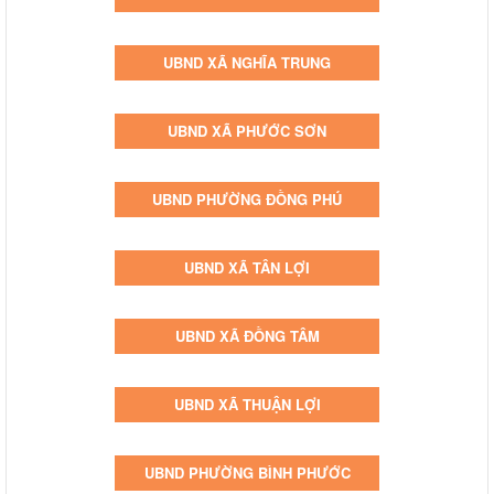
UBND XÃ NGHĨA TRUNG
UBND XÃ PHƯỚC SƠN
UBND PHƯỜNG ĐỒNG PHÚ
UBND XÃ TÂN LỢI
UBND XÃ ĐỒNG TÂM
UBND XÃ THUẬN LỢI
UBND PHƯỜNG BÌNH PHƯỚC