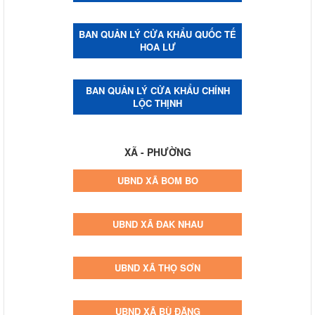
BAN QUẢN LÝ CỬA KHẨU QUỐC TẾ
HOA LƯ
BAN QUẢN LÝ CỬA KHẨU CHÍNH
LỘC THỊNH
XÃ - PHƯỜNG
UBND XÃ BOM BO
UBND XÃ ĐAK NHAU
UBND XÃ THỌ SƠN
UBND XÃ BÙ ĐĂNG