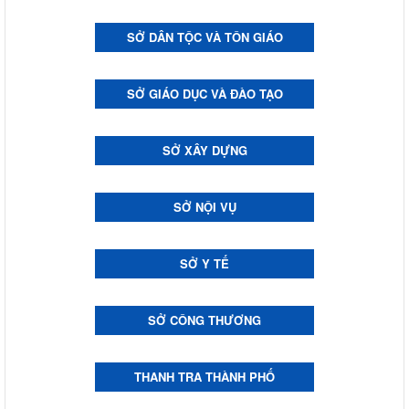
SỞ DÂN TỘC VÀ TÔN GIÁO
SỞ GIÁO DỤC VÀ ĐÀO TẠO
SỞ XÂY DỰNG
SỞ NỘI VỤ
SỞ Y TẾ
SỞ CÔNG THƯƠNG
THANH TRA THÀNH PHỐ