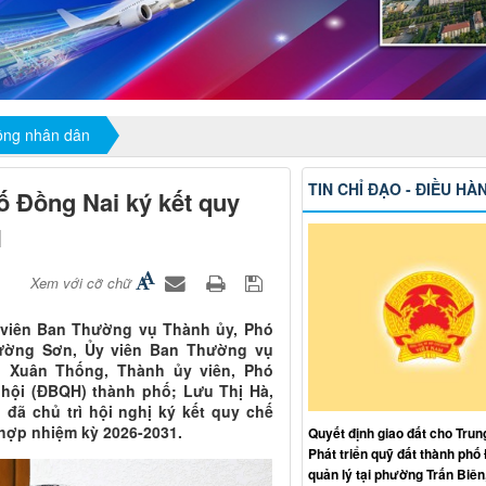
đồng nhân dân
TIN CHỈ ĐẠO - ĐIỀU HÀ
ố Đồng Nai ký kết quy
1
Xem với cỡ chữ
y viên Ban Thường vụ Thành ủy, Phó
rường Sơn, Ủy viên Ban Thường vụ
i Xuân Thống, Thành ủy viên, Phó
hội (ĐBQH) thành phố; Lưu Thị Hà,
đã chủ trì hội nghị ký kết quy chế
hợp nhiệm kỳ 2026-2031.
Quyết định giao đất cho Trun
Phát triển quỹ đất thành phố
quản lý tại phường Trấn Biên