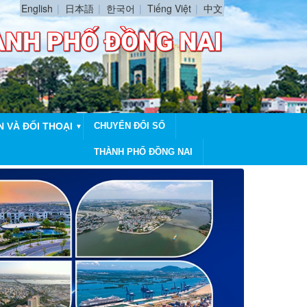
English
日本語
한국어
Tiếng Việt
中文
N VÀ ĐỐI THOẠI
CHUYỂN ĐỔI SỐ
▼
THÀNH PHỐ ĐỒNG NAI