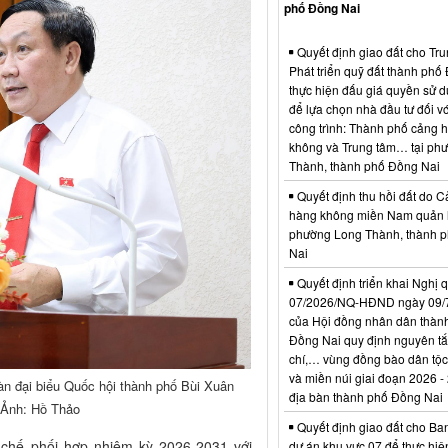
phố Đồng Nai
Quyết định giao đất cho Tr
Phát triển quỹ đất thành phố
thực hiện đấu giá quyền sử d
để lựa chọn nhà đầu tư đối vớ
công trình: Thành phố cảng 
không và Trung tâm… tại ph
Thành, thành phố Đồng Nai
Quyết định thu hồi đất do C
hàng không miền Nam quản l
phường Long Thành, thành 
Nai
Quyết định triển khai Nghị 
07/2026/NQ-HĐND ngày 09/
của Hội đồng nhân dân thàn
Đồng Nai quy định nguyên tắc
chí,… vùng đồng bào dân tộc
và miền núi giai đoạn 2026 -
n đại biểu Quốc hội thành phố Bùi Xuân
địa bàn thành phố Đồng Nai
. Ảnh: Hồ Thảo
Quyết định giao đất cho Ba
 chế phối hợp nhiệm kỳ 2026-2031 với
dự án khu vực 07 để thực hiệ