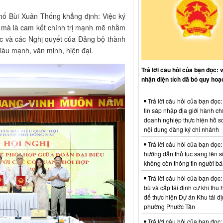
ố Bùi Xuân Thống khẳng định: Việc ký
h mà là cam kết chính trị mạnh mẽ nhằm
ốc và các Nghị quyết của Đảng bộ thành
iàu mạnh, văn minh, hiện đại.
Trả lời câu hỏi của bạn đọc: 
nhận diện tích đã bỏ quy hoạ
Trả lời câu hỏi của bạn đọc
tin sáp nhập địa giới hành ch
doanh nghiệp thực hiện hồ sơ
nội dung đăng ký chi nhánh
Trả lời câu hỏi của bạn đọc:
hướng dẫn thủ tục sang tên s
không còn thông tin người b
Trả lời câu hỏi của bạn đọc:
bù và cấp tái định cư khi thu 
để thực hiện Dự án Khu tái đị
phường Phước Tân
Trả lời câu hỏi của bạn đọc: