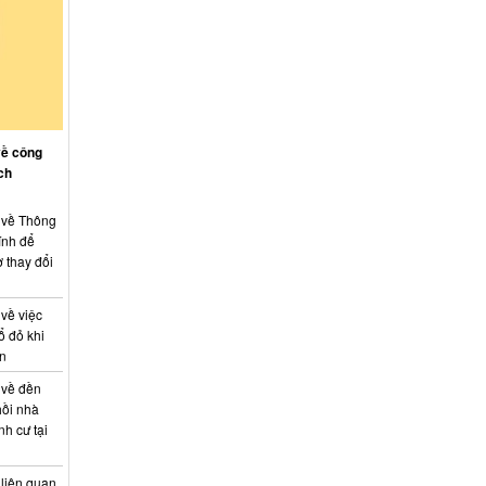
về công
ch
: về Thông
ính để
 thay đổi
 về việc
ổ đỏ khi
án
 về đền
hồi nhà
nh cư tại
 liên quan