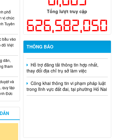
hiện năm 2026 (đợt 1) lần 3
Tổng lượt truy cập
nh phố
Kế hoạch Thông tin, tuyên truyền triển
n vị chúc
khai Kế hoạch Khám sức khỏe định kỳ
626,582,050
nh Tuyên
hoặc khám sàng lọc miễn phí ít nhất mỗi
năm một lần cho người dân trên địa bàn
thành phố Đồng Nai
c bầu vào
 đỏ Việt
THÔNG BÁO
Hỗ trợ đăng tải thông tin hợp nhất,
thay đổi địa chỉ trụ sở làm việc
g dân,
ống tham
Công khai thông tin vi phạm pháp luật
trong lĩnh vực đất đai, tại phường Hố Nai
 duyệt và
, quy tập
Minh Đức
 DÂN