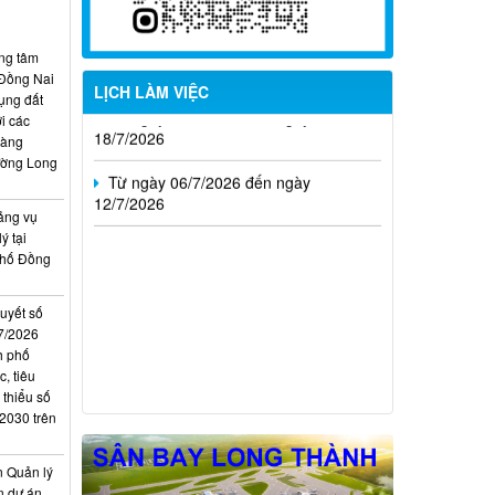
Từ ngày 20/7/2026 đến ngày
26/7/2026
ung tâm
Từ ngày 13/7/2026 đến ngày
 Đồng Nai
LỊCH LÀM VIỆC
18/7/2026
ụng đất
i các
hàng
Từ ngày 06/7/2026 đến ngày
ường Long
12/7/2026
ảng vụ
ý tại
phố Đồng
quyết số
7/2026
h phố
, tiêu
 thiểu số
 2030 trên
n Quản lý
n dự án