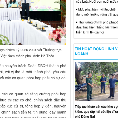
của Luật Nuôi con nuôi (sửa 
Mức phạt hành vi lấn, chiếm
dụng môi trường rừng trái qu
Thủ tướng Chính phủ phát đ
đua thực hiện thắng lợi nhiệ
triển kinh tế - xã hội
TIN HOẠT ĐỘNG LĨNH 
 hợp nhiệm kỳ 2026-2031 với Thường trực
NGÀNH
Việt Nam thành phố. Ảnh: Hồ Thảo
 đoàn chuyên trách Đoàn ĐBQH thành phố
 với vị thế là một thành phố, yêu cầu
à các cơ quan phối hợp phải có sự đổi
 các cơ quan sẽ tăng cường phối hợp
thực thi các cơ chế, chính sách đặc thù
iếp xúc cử tri, tổng hợp ý kiến, nguyện
Tiếp tục khảo sát các khu vự
kiếm, quy tập hài cốt liệt sĩ t
 chính sách tiền tệ, tín dụng; đẩy mạnh
phố Đồng Nai
ng thời tăng cường phối hợp trong công