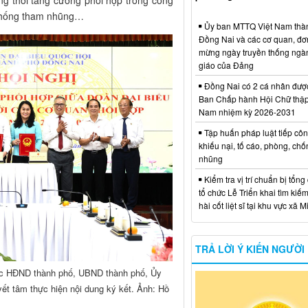
 chống tham nhũng…
Ủy ban MTTQ Việt Nam thà
Đồng Nai và các cơ quan, đơ
mừng ngày truyền thống ngà
giáo của Đảng
Đồng Nai có 2 cá nhân đượ
Ban Chấp hành Hội Chữ thập
Nam nhiệm kỳ 2026-2031
Tập huấn pháp luật tiếp côn
khiếu nại, tố cáo, phòng, ch
nhũng
Kiểm tra vị trí chuẩn bị tổng
tổ chức Lễ Triển khai tìm kiếm
hài cốt liệt sĩ tại khu vực xã 
TRẢ LỜI Ý KIẾN NGƯỜI
rực HĐND thành phố, UBND thành phố, Ủy
ết tâm thực hiện nội dung ký kết. Ảnh: Hồ