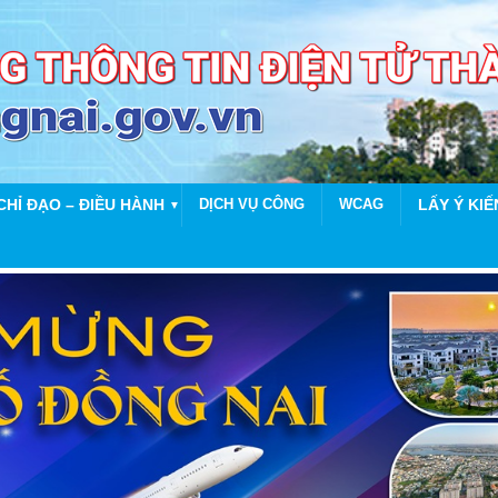
CHỈ ĐẠO – ĐIỀU HÀNH
DỊCH VỤ CÔNG
WCAG
LẤY Ý KIẾ
▼