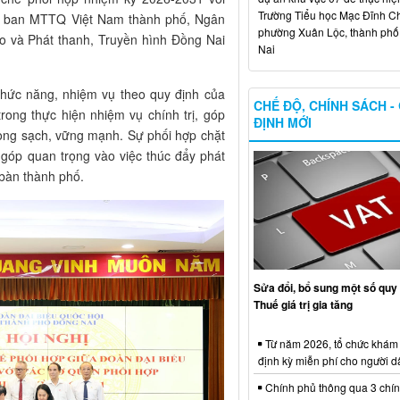
Trường Tiểu học Mạc Đĩnh Chi
y ban MTTQ Việt Nam thành phố, Ngân
phường Xuân Lộc, thành ph
o và Phát thanh, Truyền hình Đồng Nai
Nai
hức năng, nhiệm vụ theo quy định của
CHẾ ĐỘ, CHÍNH SÁCH -
ong thực hiện nhiệm vụ chính trị, góp
ĐỊNH MỚI
rong sạch, vững mạnh. Sự phối hợp chặt
 góp quan trọng vào việc thúc đẩy phát
a bàn thành phố.
Sửa đổi, bổ sung một số quy 
Thuế giá trị gia tăng
Từ năm 2026, tổ chức khám
định kỳ miễn phí cho người d
Chính phủ thông qua 3 chí