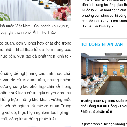
đến tình trạng hạ tầng giao t
Quốc lộ 20 và hoạt động của
phương tiện phục vụ thi công
cao tốc Dầu Giây - Liên Khươ
Nhà nước Việt Nam - Chi nhánh khu vực 2,
địa bàn xã Định Quán
 Luật gia thành phố. Ảnh: Hồ Thảo
 cơ quan, đơn vị phối hợp chặt chẽ trong
HỘI ĐỒNG NHÂN DÂN
thù nhằm khai thác tối đa tiềm năng của
ực tiễn, vừa tạo đà phát triển kinh tế -
 cũng đề nghị nâng cao tính thực chất
ng vấn đề cử tri quan tâm, những nhiệm
g cường công tác phối hợp chia sẻ thông
n hồi ý kiến cử tri, giải quyết đơn thư
hời tổng hợp những khó khăn, vướng mắc
Trưởng đoàn Đại biểu Quốc h
ghị với bộ ngành và các cơ quan Trung
phố Đồng Nai Vũ Hồng Văn đ
Phiên thảo luận tổ 6
g với đó, thực hiện nghiêm túc hội nghị
n chủ, công khai, đúng pháp luật…
[Infographic] Kỳ họp không 