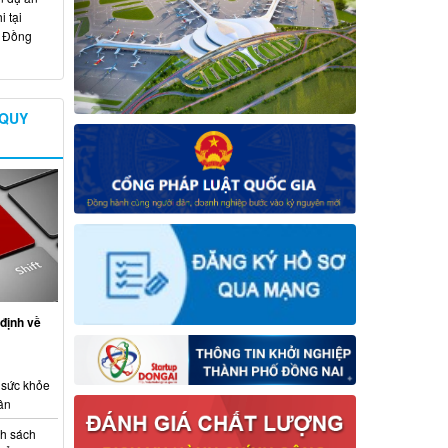
 tại
ố Đồng
 QUY
định về
 sức khỏe
ân
nh sách