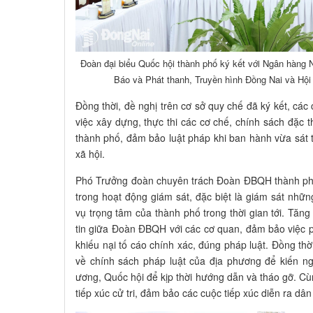
Đoàn đại biểu Quốc hội thành phố ký kết với Ngân hàng 
Báo và Phát thanh, Truyền hình Đồng Nai và Hội
Đồng thời, đề nghị trên cơ sở quy chế đã ký kết, các
việc xây dựng, thực thi các cơ chế, chính sách đặc 
thành phố, đảm bảo luật pháp khi ban hành vừa sát th
xã hội.
Phó Trưởng đoàn chuyên trách Đoàn ĐBQH thành phố
trong hoạt động giám sát, đặc biệt là giám sát nhữ
vụ trọng tâm của thành phố trong thời gian tới. Tăn
tin giữa Đoàn ĐBQH với các cơ quan, đảm bảo việc phả
khiếu nại tố cáo chính xác, đúng pháp luật. Đồng t
về chính sách pháp luật của địa phương để kiến n
ương, Quốc hội để kịp thời hướng dẫn và tháo gỡ. Cùn
tiếp xúc cử tri, đảm bảo các cuộc tiếp xúc diễn ra dâ