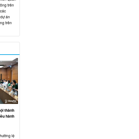
hông trên
 các
 dự án
ng trên
ội thành
iều hành
thường lệ