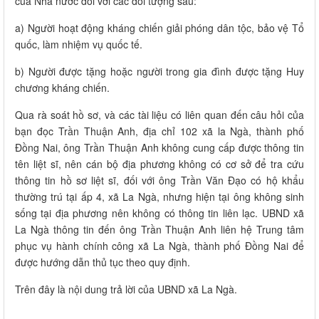
của Nhà nước đối với các đối tượng sau:
a) Người hoạt động kháng chiến giải phóng dân tộc, bảo vệ Tổ
quốc, làm nhiệm vụ quốc tế.
b) Người được tặng hoặc người trong gia đình được tặng Huy
chương kháng chiến.
Qua rà soát hồ sơ, và các tài liệu có liên quan đến câu hỏi của
bạn đọc Trần Thuận Anh, địa chỉ 102 xã la Ngà, thành phố
Đồng Nai, ông Trần Thuận Anh không cung cấp được thông tin
tên liệt sĩ, nên cán bộ địa phương không có cơ sở để tra cứu
thông tin hồ sơ liệt sĩ, đối với ông Trần Văn Đạo có hộ khẩu
thường trú tại ấp 4, xã La Ngà, nhưng hiện tại ông không sinh
sống tại địa phương nên không có thông tin liên lạc. UBND xã
La Ngà thông tin đến ông Trần Thuận Anh liên hệ Trung tâm
phục vụ hành chính công xã La Ngà, thành phố Đồng Nai để
được hướng dẫn thủ tục theo quy định.
Trên đây là nội dung trả lời của UBND xã La Ngà.