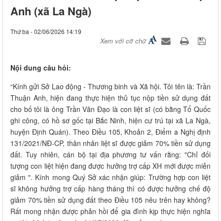
Anh (xã La Ngà)
Thứ ba - 02/06/2026 14:19
Xem với cỡ chữ
Nội dung câu hỏi:
“Kính gửi Sở Lao động - Thương binh và Xã hội. Tôi tên là: Trần
Thuận Anh, hiện đang thực hiện thủ tục nộp tiền sử dụng đất
cho bố tôi là ông Trần Văn Đạo là con liệt sĩ (có bằng Tổ Quốc
ghi công, có hồ sơ gốc tại Bắc Ninh, hiện cư trú tại xã La Ngà,
huyện Định Quán). Theo Điều 105, Khoản 2, Điểm a Nghị định
131/2021/NĐ-CP, thân nhân liệt sĩ được giảm 70% tiền sử dụng
đất. Tuy nhiên, cán bộ tại địa phương tư vấn rằng: "Chỉ đối
tượng con liệt hiện đang được hưởng trợ cấp XH mới được miễn
giảm ". Kính mong Quý Sở xác nhận giúp: Trường hợp con liệt
sĩ không hưởng trợ cấp hàng tháng thì có được hưởng chế độ
giảm 70% tiền sử dụng đất theo Điều 105 nêu trên hay không?
Rất mong nhận được phản hồi để gia đình kịp thực hiện nghĩa