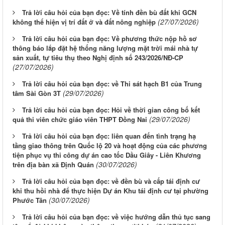
Trả lời câu hỏi của bạn đọc: Về tính đền bù đất khi GCN
(27/07/2026)
không thể hiện vị trí đất ở và đất nông nghiệp
Trả lời câu hỏi của bạn đọc: Về phương thức nộp hồ sơ
thông báo lắp đặt hệ thống năng lượng mặt trời mái nhà tự
sản xuất, tự tiêu thụ theo Nghị định số 243/2026/NĐ-CP
(27/07/2026)
Trả lời câu hỏi của bạn đọc: về Thi sát hạch B1 của Trung
(29/07/2026)
tâm Sài Gòn 3T
Trả lời câu hỏi của bạn đọc: Hỏi về thời gian công bố kết
(29/07/2026)
quả thi viên chức giáo viên THPT Đồng Nai
Trả lời câu hỏi của bạn đọc: liên quan đến tình trạng hạ
tầng giao thông trên Quốc lộ 20 và hoạt động của các phương
tiện phục vụ thi công dự án cao tốc Dầu Giây - Liên Khương
(30/07/2026)
trên địa bàn xã Định Quán
Trả lời câu hỏi của bạn đọc: về đền bù và cấp tái định cư
khi thu hồi nhà để thực hiện Dự án Khu tái định cư tại phường
(30/07/2026)
Phước Tân
Trả lời câu hỏi của bạn đọc: về việc hướng dẫn thủ tục sang