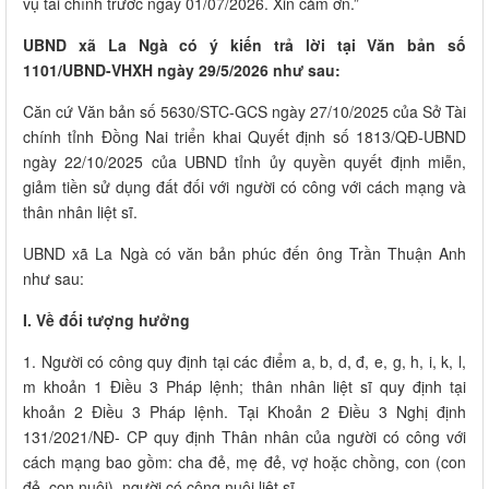
vụ tài chính trước ngày 01/07/2026. Xin cảm ơn.”
UBND xã La Ngà có ý kiến trả lời tại Văn bản số
1101/UBND-VHXH ngày 29/5/2026 như sau:
Căn cứ Văn bản số 5630/STC-GCS ngày 27/10/2025 của Sở Tài
chính tỉnh Đồng Nai triển khai Quyết định số 1813/QĐ-UBND
ngày 22/10/2025 của UBND tỉnh ủy quyền quyết định miễn,
giảm tiền sử dụng đất đối với người có công với cách mạng và
thân nhân liệt sĩ.
UBND xã La Ngà có văn bản phúc đến ông Trần Thuận Anh
như sau:
I. Về đối tượng hưởng
1. Người có công quy định tại các điểm a, b, d, đ, e, g, h, i, k, l,
m khoản 1 Điều 3 Pháp lệnh; thân nhân liệt sĩ quy định tại
khoản 2 Điều 3 Pháp lệnh. Tại Khoản 2 Điều 3 Nghị định
131/2021/NĐ- CP quy định Thân nhân của người có công với
cách mạng bao gồm: cha đẻ, mẹ đẻ, vợ hoặc chồng, con (con
đẻ, con nuôi), người có công nuôi liệt sĩ.