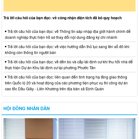
Trả lời câu hỏi của bạn đọc: về công nhận diện tích đã bỏ quy hoạch
Trả lời câu hỏi của bạn đọc: về Thông tin sáp nhập địa giới hành chính để
doanh nghiệp thực hiện hồ sơ thay đổi nội dung đăng ký chi nhánh
Trả lời câu hỏi của bạn đọc: về việc hướng dẫn thủ tục sang tên sổ đỏ khi
không còn thông tin người bán
Trả lời câu hỏi của bạn đọc: về đền bù và cấp tái định cư khi thu hồi nhà để
thực hiện Dự án Khu tái định cư tại phường Phước Tân
Trả lời câu hỏi của bạn đọc: liên quan đến tình trạng hạ tầng giao thông
trên Quốc lộ 20 và hoạt động của các phương tiện phục vụ thi công dự án
cao tốc Dầu Giây - Liên Khương trên địa bàn xã Định Quán
HỘI ĐỒNG NHÂN DÂN