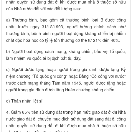
nhận quyền sử dụng đất ở, khi được mua nhà ở thuộc sở hữu
của Nhà nước đối với các đối tượng sau:
a) Thương binh, bao gồm cả thương binh loại B được công
nhận trước ngày 31/12/1993, người hưởng chính sách như
thương binh, bệnh binh người hoạt động kháng chiến bị nhiễm
chất độc hóa học có tỷ lệ tổn thương cơ thể từ 21% đến 40%.
b) Người hoạt động cách mạng, kháng chiến, bảo vệ Tổ quốc,
làm nhiệm vụ quốc tế bị địch bắt tù, đày.
c) Người được tặng hoặc người trong gia đình được tặng Kỷ
niệm chương “Tổ quốc ghi công” hoặc Bằng “Có công với nước”
trước cách mạng tháng Tám năm 1945, người được tặng hoặc
người trong gia đình được tặng Huân chương kháng chiến.
d) Thân nhân liệt sĩ.
4. Giảm 65% tiền sử dụng đất trong hạn mức giao đất ở khi Nhà
nước giao đất ở, chuyển mục đích sử dụng đất sang đất ở, công
nhận quyền sử dụng đất ở, khi được mua nhà ở thuộc sở hữu