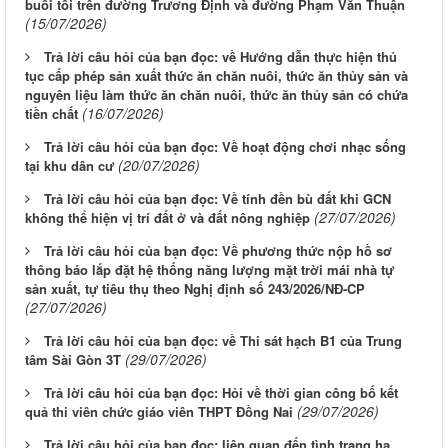
buổi tối trên đường Trương Định và đường Phạm Văn Thuận
(15/07/2026)
Trả lời câu hỏi của bạn đọc: về Hướng dẫn thực hiện thủ
tục cấp phép sản xuất thức ăn chăn nuôi, thức ăn thủy sản và
nguyên liệu làm thức ăn chăn nuôi, thức ăn thủy sản có chứa
(16/07/2026)
tiền chất
Trả lời câu hỏi của bạn đọc: Về hoạt động chơi nhạc sống
(20/07/2026)
tại khu dân cư
Trả lời câu hỏi của bạn đọc: Về tính đền bù đất khi GCN
(27/07/2026)
không thể hiện vị trí đất ở và đất nông nghiệp
Trả lời câu hỏi của bạn đọc: Về phương thức nộp hồ sơ
thông báo lắp đặt hệ thống năng lượng mặt trời mái nhà tự
sản xuất, tự tiêu thụ theo Nghị định số 243/2026/NĐ-CP
(27/07/2026)
Trả lời câu hỏi của bạn đọc: về Thi sát hạch B1 của Trung
(29/07/2026)
tâm Sài Gòn 3T
Trả lời câu hỏi của bạn đọc: Hỏi về thời gian công bố kết
(29/07/2026)
quả thi viên chức giáo viên THPT Đồng Nai
Trả lời câu hỏi của bạn đọc: liên quan đến tình trạng hạ