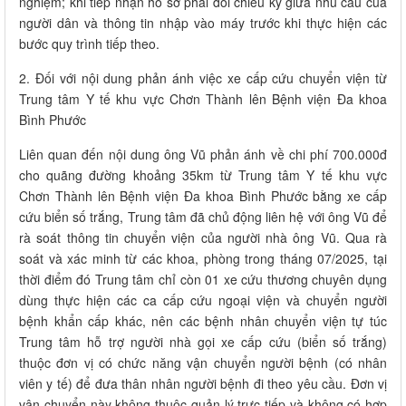
nghiệm; khi tiếp nhận hồ sơ phải đối chiếu kỹ giữa nhu cầu của
người dân và thông tin nhập vào máy trước khi thực hiện các
bước quy trình tiếp theo.
2. Đối với nội dung phản ánh việc xe cấp cứu chuyển viện từ
Trung tâm Y tế khu vực Chơn Thành lên Bệnh viện Đa khoa
Bình Phước
Liên quan đến nội dung ông Vũ phản ánh về chi phí 700.000đ
cho quãng đường khoảng 35km từ Trung tâm Y tế khu vực
Chơn Thành lên Bệnh viện Đa khoa Bình Phước bằng xe cấp
cứu biển số trắng, Trung tâm đã chủ động liên hệ với ông Vũ để
rà soát thông tin chuyển viện của người nhà ông Vũ. Qua rà
soát và xác minh từ các khoa, phòng trong tháng 07/2025, tại
thời điểm đó Trung tâm chỉ còn 01 xe cứu thương chuyên dụng
dùng thực hiện các ca cấp cứu ngoại viện và chuyển người
bệnh khẩn cấp khác, nên các bệnh nhân chuyển viện tự túc
Trung tâm hỗ trợ người nhà gọi xe cấp cứu (biển số trắng)
thuộc đơn vị có chức năng vận chuyển người bệnh (có nhân
viên y tế) để đưa thân nhân người bệnh đi theo yêu cầu. Đơn vị
vận chuyển này không thuộc quản lý trực tiếp và không có hợp