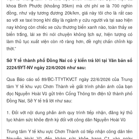
khoa Bình Phước (khoảng 35km) mà chi phí xe là 700 nghìn
đồng, như vậy tương đương 20k/km, giá này tôi cho là rất cao
so với xe taxi trong khi đây là ngành y cứu người và tại sao hiện
nay không còn chiếc xe cứu thương biển xanh nào, toàn thấy xe
biển trắng, lái xe thì nói chuyện không lịch sự, hiện tượng có
làm thủ tục xuất viện còn rõ ràng hơn, đề nghị chấn chỉnh kịp
thời.”
Sở Y tế thành phố Đồng Nai có ý kiến trả lời tại Văn bản số
2224/SYT-NV ngày 22/6/2026 như sau:
Qua Báo cáo số 89/BC-TTYTKVCT ngày 22/6/2026 của Trung
tâm Y tế khu vực Chơn Thành về giải trình phản ánh của bạn
đọc Nguyễn Hoài Vũ gửi trên Cổng Thông tin điện tử thành phố
Đồng Nai, Sở Y tế trả lời như sau:
1. Đối với nội dung phản ánh quy trình tiếp nhận, đăng ký thủ
tục khám sức khỏe định kỳ đối với công dân Nguyễn Hoài Vũ
Trung tâm Y tế khu vực Chơn Thành có tiếp nhận công dân tên
Nguyễn Hoài Vũ đến khám sức khỏe hạng C1 vào ngày