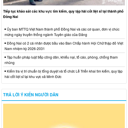
Tiếp tục khảo sát các khu vực tìm kiếm, quy tập hài cốt liệt sĩ tại thành phố
Đồng Nai
Ủy ban MTTQ Việt Nam thành phố Đồng Nai và các cơ quan, đơn vị chúc
mừng ngày truyền thống ngành Tuyên giáo của Đảng
Đồng Nai có 2 cá nhân được bầu vào Ban Chấp hành Hội Chữ thập đỏ Việt
Nam nhiệm kỳ 2026-2031
Tập huấn pháp luật tiếp công dân, khiếu nại, tố cáo, phòng, chống tham
nhũng
Kiểm tra vị trí chuẩn bị tổng duyệt và tổ chức Lễ Triển khai tìm kiếm, quy tập
hài cốt liệt sĩ tại khu vực xã Minh Đức
TRẢ LỜI Ý KIẾN NGƯỜI DÂN