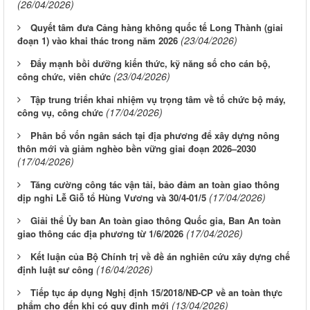
(26/04/2026)
Quyết tâm đưa Cảng hàng không quốc tế Long Thành (giai
(23/04/2026)
đoạn 1) vào khai thác trong năm 2026
Đẩy mạnh bồi dưỡng kiến thức, kỹ năng số cho cán bộ,
(23/04/2026)
công chức, viên chức
Tập trung triển khai nhiệm vụ trọng tâm về tổ chức bộ máy,
(17/04/2026)
công vụ, công chức
Phân bổ vốn ngân sách tại địa phương để xây dựng nông
thôn mới và giảm nghèo bền vững giai đoạn 2026–2030
(17/04/2026)
Tăng cường công tác vận tải, bảo đảm an toàn giao thông
(17/04/2026)
dịp nghỉ Lễ Giỗ tổ Hùng Vương và 30/4-01/5
Giải thể Ủy ban An toàn giao thông Quốc gia, Ban An toàn
(17/04/2026)
giao thông các địa phương từ 1/6/2026
Kết luận của Bộ Chính trị về đề án nghiên cứu xây dựng chế
(16/04/2026)
định luật sư công
Tiếp tục áp dụng Nghị định 15/2018/NĐ-CP về an toàn thực
(13/04/2026)
phẩm cho đến khi có quy định mới