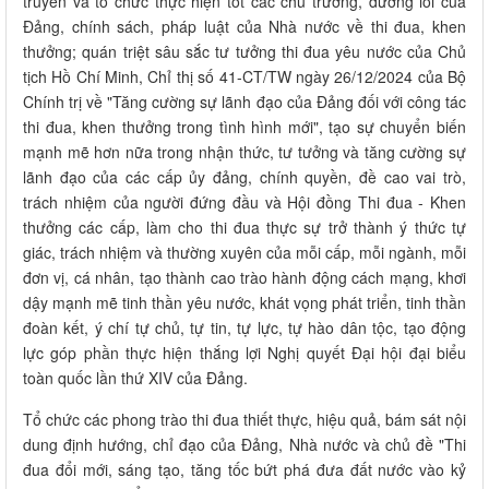
truyền và tổ chức thực hiện tốt các chủ trương, đường lối của
Đảng, chính sách, pháp luật của Nhà nước về thi đua, khen
thưởng; quán triệt sâu sắc tư tưởng thi đua yêu nước của Chủ
tịch Hồ Chí Minh, Chỉ thị số 41-CT/TW ngày 26/12/2024 của Bộ
Chính trị về "Tăng cường sự lãnh đạo của Đảng đối với công tác
thi đua, khen thưởng trong tình hình mới", tạo sự chuyển biến
mạnh mẽ hơn nữa trong nhận thức, tư tưởng và tăng cường sự
lãnh đạo của các cấp ủy đảng, chính quyền, đề cao vai trò,
trách nhiệm của người đứng đầu và Hội đồng Thi đua - Khen
thưởng các cấp, làm cho thi đua thực sự trở thành ý thức tự
giác, trách nhiệm và thường xuyên của mỗi cấp, mỗi ngành, mỗi
đơn vị, cá nhân, tạo thành cao trào hành động cách mạng, khơi
dậy mạnh mẽ tinh thần yêu nước, khát vọng phát triển, tinh thần
đoàn kết, ý chí tự chủ, tự tin, tự lực, tự hào dân tộc, tạo động
lực góp phần thực hiện thắng lợi Nghị quyết Đại hội đại biểu
toàn quốc lần thứ XIV của Đảng.
Tổ chức các phong trào thi đua thiết thực, hiệu quả, bám sát nội
dung định hướng, chỉ đạo của Đảng, Nhà nước và chủ đề "Thi
đua đổi mới, sáng tạo, tăng tốc bứt phá đưa đất nước vào kỷ