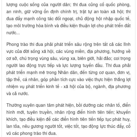
lượng cuộc sống của người dân; thi đua củng cố quốc phòng,
an ninh, giữ vững ổn định chính trị, trật tự an toàn xã hội; thi
đua đẩy mạnh công tác đối ngoại, chủ động hội nhập quốc tế,
tạo môi trường hòa bình và điều kiện thuận lợi cho phát triển đất
nước...
Phong trào thi đua phải phát triển sâu rộng trên tất cả các lĩnh
vực của đời sống xã hội, các vùng miền, địa phương, hướng về
cơ sở, chú trọng vùng sâu, vùng xa, biên giới, hải đảo; coi trọng
người lao động trực tiếp và lực lượng tuyến đầu. Thi đua phải
phát triển mạnh mẽ trong Nhân dân, đến từng cơ quan, đơn vị,
tập thể, cá nhân, góp phần tích cực vào việc thực hiện thắng lợi
nhiệm vụ phát triển kinh tế - xã hội của bộ, ngành, địa phương
và cả nước.
Thường xuyên quan tâm phát hiện, bồi dưỡng các nhân tố, điển
hình mới, tuyên truyền, nhân rộng điển hình tiên tiến; khuyến
khích, tạo điều kiện để các điển hình tiên tiến tiếp tục phát huy,
lan tỏa, nêu gương người tốt, việc tốt, tạo động lực thúc đẩy, cổ
vũ các phong trào thi đua.