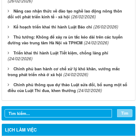
(26/02/2026)
Nâng cao nhận thức về đào tạo nghề lao động nông thôn
(26/02/2026)
đối với phát triển kinh tế - xã hội
(26/02/2026)
Kế hoạch triển khai thi hành Luật Báo chí
Thủ tướng: Không để xảy ra ùn tắc kéo dài trên các tuyến
(24/02/2026)
đường vào trung tâm Hà Nội và TPHCM
Triển khai thi hành Luật Tiết kiệm, chống lãng phí
(24/02/2026)
Chính phủ ban hành cơ chế xử lý khó khăn, vướng mắc
(24/02/2026)
trong phát triển nhà ở xã hội
Chính phủ thông qua dự thảo Luật sửa đổi, bổ sung một số
(24/02/2026)
điều của Luật Thi đua, khen thưởng
Từ ngày 03/8/2026 đến ngày 09/8/2026
Từ ngày 27/7/2026 đến ngày 02/8/2026
Tìm
Từ ngày 20/7/2026 đến ngày 26/7/2026
Từ ngày 13/7/2026 đến ngày 18/7/2026
LỊCH LÀM VIỆC