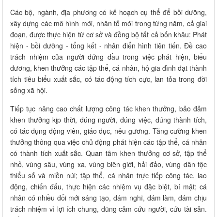
Các bộ, ngành, địa phương có kế hoạch cụ thể để bồi dưỡng,
xây dựng các mô hình mới, nhân tố mới trong từng năm, cả giai
đoạn, được thực hiện từ cơ sở và đồng bộ tất cả bốn khâu: Phát
hiện - bồi dưỡng - tổng kết - nhân điển hình tiên tiến. Đề cao
trách nhiệm của người đứng đầu trong việc phát hiện, biểu
dương, khen thưởng các tập thể, cá nhân, hộ gia đình đạt thành
tích tiêu biểu xuất sắc, có tác động tích cực, lan tỏa trong đời
sống xã hội.
Tiếp tục nâng cao chất lượng công tác khen thưởng, bảo đảm
khen thưởng kịp thời, đúng người, đúng việc, đúng thành tích,
có tác dụng động viên, giáo dục, nêu gương. Tăng cường khen
thưởng thông qua việc chủ động phát hiện các tập thể, cá nhân
có thành tích xuất sắc. Quan tâm khen thưởng cơ sở, tập thể
nhỏ, vùng sâu, vùng xa, vùng biên giới, hải đảo, vùng dân tộc
thiểu số và miền núi; tập thể, cá nhân trực tiếp công tác, lao
động, chiến đấu, thực hiện các nhiệm vụ đặc biệt, bí mật; cá
nhân có nhiều đổi mới sáng tạo, dám nghĩ, dám làm, dám chịu
trách nhiệm vì lợi ích chung, dũng cảm cứu người, cứu tài sản.