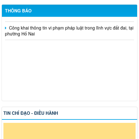
Hỗ trợ đăng tải thông tin hợp nhất, thay đổi địa chỉ trụ sở làm
việc
THÔNG BÁO
Công khai thông tin vi phạm pháp luật trong lĩnh vực đất đai, tại
phường Hố Nai
TIN CHỈ ĐẠO - ĐIỀU HÀNH