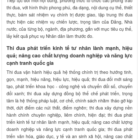
Tiếp tục đổi mới nội dung, phương thức tổ chức các phong trào
thi đua, với hình thức phong phú, đa dạng, nội dung cụ thể, thiết
thực, bám sát nhiệm vụ chính trị được giao, tập trung thi đua
thực hiện các nhiệm vụ chiến lược, trọng tâm của Đảng, Nhà
nước, của từng bộ, ngành, địa phương, gắn với mục tiêu cụ thể,
lấy kết quả phục vụ Nhân dân làm thước đo.
Thi đua phát triển kinh tế tư nhân lành mạnh, hiệu
quả; nâng cao chất lượng doanh nghiệp và năng lực
cạnh tranh quốc gia
Thi đua vận hành hiệu quả hệ thống chính trị theo hướng tinh,
gọn, mạnh, hiệu năng, hiệu lực, hiệu quả; thi đua đổi mới sáng
tạo, phát triển khoa học - công nghệ và chuyển đổi số, chuyển
đổi xanh; thi đua xây dựng đồng bộ thể chế phát triển, trọng
tâm là hệ thống pháp luật, cơ chế, chính sách nhằm tháo gỡ kịp
thời, dứt điểm các nút thắt, điểm nghẽn; thi đua xây dựng nền
hành chính chuyên nghiệp, liêm chính, hiện đại; thi đua phát
triển kinh tế tư nhân lành mạnh, hiệu quả; nâng cao chất lượng
doanh nghiệp và năng lực cạnh tranh quốc gia; thi đua phát
triển văn hóa, giáo dục, y tế và an sinh xã hội, nâng cao chất