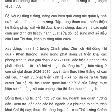
khai các phong trào thi đua, công tác khen thưởng trong phạm
vi cả nước.
Bộ Nội vụ tăng cường, nâng cao hiệu quả công tác quản lý nhà
nước về thi đua, khen thưởng. Tập trung tham mưu hoàn thiện
hệ thống pháp luật về thi đua, khen thưởng, đặc biệt là các nghị
định quy định chi tiết thi hành Luật sửa đổi, bổ sung một số điều
của Luật Thi đua, khen thưởng năm 2026.
Xây dựng, trình Thủ tướng Chính phủ, Chủ tịch Hội đồng Thi
đua - Khen thưởng Trung ương phát động và triển khai các
phong trào thi đua giai đoạn 2026 - 2030, đặc biệt là phong trào
phát triển kinh tế - xã hội vì mục tiêu tăng trưởng bền vững 2
con số giai đoạn 2026-2030, quyết tâm thực hiện thắng lợi các
chỉ tiêu, nhiệm vụ phát triển kinh tế - xã hội đã đề ra tại Nghị
quyết Đại hội đại biểu toàn quốc lần thứ XIV của Đảng; thực
hiện sơ kết, tổng kết các phong trào thi đua theo kế hoạch.
Đồng thời, chủ trì, phối hợp với các bộ, ngành liên quan hướng
dẫn, kiểm tra, đôn đốc các bộ, ngành, địa phương tổ chức triển
khai Chỉ thị này; theo dõi, tổng hợp báo cáo Thủ tướng Chính