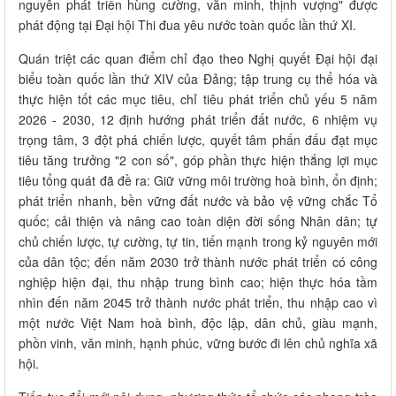
nguyên phát triển hùng cường, văn minh, thịnh vượng" được
phát động tại Đại hội Thi đua yêu nước toàn quốc lần thứ XI.
Quán triệt các quan điểm chỉ đạo theo Nghị quyết Đại hội đại
biểu toàn quốc lần thứ XIV của Đảng; tập trung cụ thể hóa và
thực hiện tốt các mục tiêu, chỉ tiêu phát triển chủ yếu 5 năm
2026 - 2030, 12 định hướng phát triển đất nước, 6 nhiệm vụ
trọng tâm, 3 đột phá chiến lược, quyết tâm phấn đấu đạt mục
tiêu tăng trưởng "2 con số", góp phần thực hiện thắng lợi mục
tiêu tổng quát đã đề ra: Giữ vững môi trường hoà bình, ổn định;
phát triển nhanh, bền vững đất nước và bảo vệ vững chắc Tổ
quốc; cải thiện và nâng cao toàn diện đời sống Nhân dân; tự
chủ chiến lược, tự cường, tự tin, tiến mạnh trong kỷ nguyên mới
của dân tộc; đến năm 2030 trở thành nước phát triển có công
nghiệp hiện đại, thu nhập trung bình cao; hiện thực hóa tầm
nhìn đến năm 2045 trở thành nước phát triển, thu nhập cao vì
một nước Việt Nam hoà bình, độc lập, dân chủ, giàu mạnh,
phồn vinh, văn minh, hạnh phúc, vững bước đi lên chủ nghĩa xã
hội.