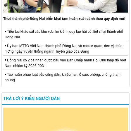
Thuế thành phố Đồng Nai triển khai tạm hoãn xuất cảnh theo quy định mới
Tiếp tục khảo sát các khu vực tìm kiếm, quy tập hài cốt liệt sĩ tại thành phố
Đồng Nai
Ủy ban MTTQ Việt Nam thành phố Đồng Nai và các cơ quan, đơn vị chúc
mừng ngày truyền thống ngành Tuyên giáo của Đảng
Đồng Nai có 2 cá nhân được bầu vào Ban Chấp hành Hội Chữ thập đỏ Việt
Nam nhiệm kỳ 2026-2031
Tập huấn pháp luật tiếp công dân, khiếu nại, tố cáo, phòng, chống tham
nhũng
TRẢ LỜI Ý KIẾN NGƯỜI DÂN