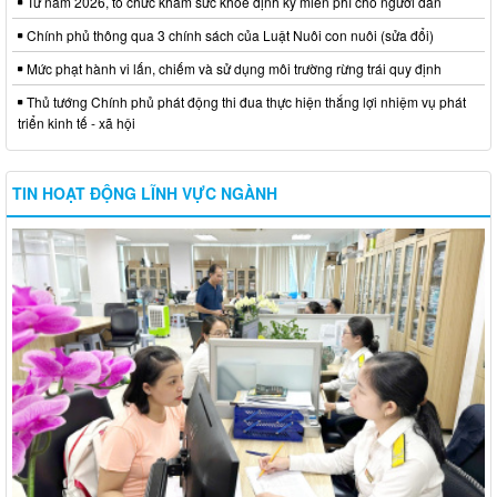
Từ năm 2026, tổ chức khám sức khỏe định kỳ miễn phí cho người dân
Chính phủ thông qua 3 chính sách của Luật Nuôi con nuôi (sửa đổi)
Mức phạt hành vi lấn, chiếm và sử dụng môi trường rừng trái quy định
Thủ tướng Chính phủ phát động thi đua thực hiện thắng lợi nhiệm vụ phát
triển kinh tế - xã hội
TIN HOẠT ĐỘNG LĨNH VỰC NGÀNH