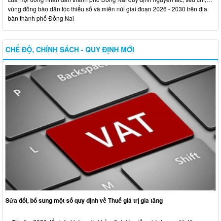
vùng đồng bào dân tộc thiểu số và miền núi giai đoạn 2026 - 2030 trên địa
bàn thành phố Đồng Nai
CHẾ ĐỘ, CHÍNH SÁCH - QUY ĐỊNH MỚI
Sửa đổi, bổ sung một số quy định về Thuế giá trị gia tăng