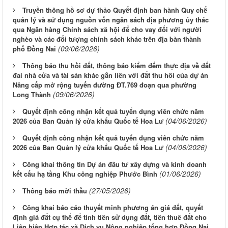
Truyền thông hồ sơ dự thảo Quyết định ban hành Quy chế
quản lý và sử dụng nguồn vốn ngân sách địa phương ủy thác
qua Ngân hàng Chính sách xã hội để cho vay đối với người
nghèo và các đối tượng chính sách khác trên địa bàn thành
(09/06/2026)
phố Đồng Nai
Thông báo thu hồi đất, thông báo kiểm đếm thực địa về đất
đai nhà cửa và tài sản khác gắn liền với đất thu hồi của dự án
Nâng cấp mở rộng tuyến đường ĐT.769 đoạn qua phường
(09/06/2026)
Long Thành
Quyết định công nhận kết quả tuyển dụng viên chức năm
(04/06/2026)
2026 của Ban Quản lý cửa khẩu Quốc tế Hoa Lư
Quyết định công nhận kết quả tuyển dụng viên chức năm
(04/06/2026)
2026 của Ban Quản lý cửa khẩu Quốc tế Hoa Lư
Công khai thông tin Dự án đầu tư xây dựng và kinh doanh
(01/06/2026)
kết cấu hạ tầng Khu công nghiệp Phước Bình
(27/05/2026)
Thông báo mời thầu
Công khai báo cáo thuyết minh phương án giá đất, quyết
định giá đất cụ thể để tính tiền sử dụng đất, tiền thuê đất cho
Liên hiệp Hợp tác xã Dịch vụ Nông nghiệp tổng hợp Đồng Nai