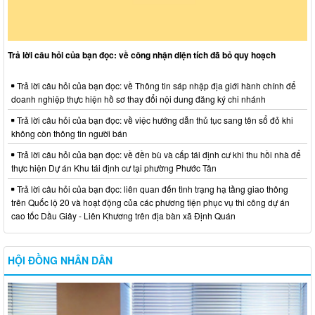
Trả lời câu hỏi của bạn đọc: về công nhận diện tích đã bỏ quy hoạch
Trả lời câu hỏi của bạn đọc: về Thông tin sáp nhập địa giới hành chính để
doanh nghiệp thực hiện hồ sơ thay đổi nội dung đăng ký chi nhánh
Trả lời câu hỏi của bạn đọc: về việc hướng dẫn thủ tục sang tên sổ đỏ khi
không còn thông tin người bán
Trả lời câu hỏi của bạn đọc: về đền bù và cấp tái định cư khi thu hồi nhà để
thực hiện Dự án Khu tái định cư tại phường Phước Tân
Trả lời câu hỏi của bạn đọc: liên quan đến tình trạng hạ tầng giao thông
trên Quốc lộ 20 và hoạt động của các phương tiện phục vụ thi công dự án
cao tốc Dầu Giây - Liên Khương trên địa bàn xã Định Quán
HỘI ĐỒNG NHÂN DÂN