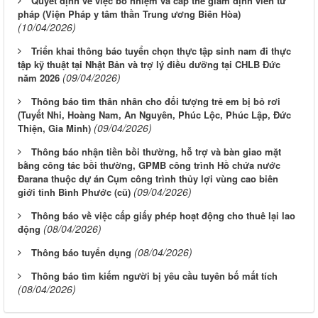
Quyết định về việc bổ nhiệm và cấp thẻ giám định viên tư
pháp (Viện Pháp y tâm thần Trung ương Biên Hòa)
(10/04/2026)
Triển khai thông báo tuyển chọn thực tập sinh nam đi thực
tập kỹ thuật tại Nhật Bản và trợ lý điều dưỡng tại CHLB Đức
(09/04/2026)
năm 2026
Thông báo tìm thân nhân cho đối tượng trẻ em bị bỏ rơi
(Tuyết Nhi, Hoàng Nam, An Nguyên, Phúc Lộc, Phúc Lập, Đức
(09/04/2026)
Thiện, Gia Minh)
Thông báo nhận tiền bồi thường, hỗ trợ và bàn giao mặt
bằng công tác bồi thường, GPMB công trình Hồ chứa nước
Đarana thuộc dự án Cụm công trình thủy lợi vùng cao biên
(09/04/2026)
giới tỉnh Bình Phước (cũ)
Thông báo về việc cấp giấy phép hoạt động cho thuê lại lao
(08/04/2026)
động
(08/04/2026)
Thông báo tuyển dụng
Thông báo tìm kiếm người bị yêu cầu tuyên bố mất tích
(08/04/2026)
Từ ngày 03/8/2026 đến ngày 09/8/2026