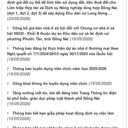
định giá đất cụ thể để tính tiền sử dụng đất, tiền thuê đất cho
Liên hiệp Hợp tác xã Dịch vụ Nông nghiệp tổng hợp Đồng Nai
(đợt 1, đợt 2, đợt 3) để xây dựng Khu dân cư Long Hưng ...
(23/05/2026)
Công bố giá bán nhà ở xã hội đối với Chung cư nhà ở xã
hội NXH2 - Khối B thuộc dự án Khu dân cư và tái định cư
(19/05/2026)
phường Phước Tân, tỉnh Đồng Nai
Thông báo đăng ký thực hiện dự án nhà ở thương mại theo
Nghị quyết số 171/2024/QH15 ngày 30/11/2024 của Quốc hội
(19/05/2026)
Thông báo tuyển dụng viên chức năm học 2025-2026
(15/05/2026)
(15/05/2026)
Công khai thông tin tuyển dụng viên chức
Tăng cường viết tin, bài để đăng trên Trang Thông tin điện
tử phổ biến, giáo dục pháp luật thành phố Đồng Nai
(15/05/2026)
Thông báo hết hạn giấy phép hoạt động dịch vụ việc làm
(15/05/2026)
Thông báo kết quả xét tuyển vòng 1 của kỳ tuyển dụng viên