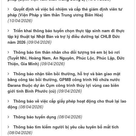
Quyết định về việc bổ nhiệm và cấp thẻ giám định viên tư
pháp (Viện Pháp y tâm thần Trung ương Biên Hòa)
(10/04/2026)
Triển khai thông báo tuyển chọn thực tập sinh nam đi thực
tập kỹ thuật tại Nhật Bản và trợ lý điều dưỡng tại CHLB Đức
(09/04/2026)
năm 2026
Thông báo tìm thân nhân cho đối tượng trẻ em bị bỏ rơi
(Tuyết Nhi, Hoàng Nam, An Nguyên, Phúc Lộc, Phúc Lập, Đức
(09/04/2026)
Thiện, Gia Minh)
Thông báo nhận tiền bồi thường, hỗ trợ và bàn giao mặt
bằng công tác bồi thường, GPMB công trình Hồ chứa nước
Đarana thuộc dự án Cụm công trình thủy lợi vùng cao biên
(09/04/2026)
giới tỉnh Bình Phước (cũ)
Thông báo về việc cấp giấy phép hoạt động cho thuê lại lao
(08/04/2026)
động
(08/04/2026)
Thông báo tuyển dụng
Thông báo tìm kiếm người bị yêu cầu tuyên bố mất tích
(08/04/2026)