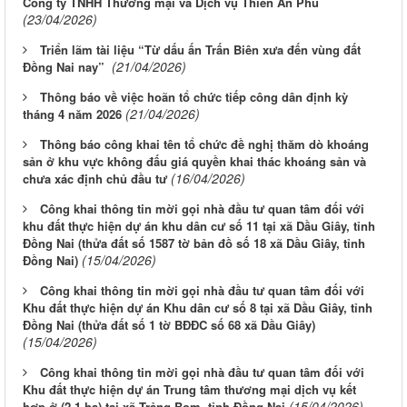
Công ty TNHH Thương mại và Dịch vụ Thiên An Phú
(23/04/2026)
Triển lãm tài liệu “Từ dấu ấn Trấn Biên xưa đến vùng đất
(21/04/2026)
Đồng Nai nay”
Thông báo về việc hoãn tổ chức tiếp công dân định kỳ
(21/04/2026)
tháng 4 năm 2026
Thông báo công khai tên tổ chức đề nghị thăm dò khoáng
sản ở khu vực không đấu giá quyền khai thác khoáng sản và
(16/04/2026)
chưa xác định chủ đầu tư
Công khai thông tin mời gọi nhà đầu tư quan tâm đối với
khu đất thực hiện dự án khu dân cư số 11 tại xã Dầu Giây, tỉnh
Đồng Nai (thửa đất số 1587 tờ bản đồ số 18 xã Dầu Giây, tỉnh
(15/04/2026)
Đồng Nai)
Công khai thông tin mời gọi nhà đầu tư quan tâm đối với
Khu đất thực hiện dự án Khu dân cư số 8 tại xã Dầu Giây, tỉnh
Đồng Nai (thửa đất số 1 tờ BĐĐC số 68 xã Dầu Giây)
(15/04/2026)
Công khai thông tin mời gọi nhà đầu tư quan tâm đối với
Khu đất thực hiện dự án Trung tâm thương mại dịch vụ kết
(15/04/2026)
hợp ở (2,1 ha) tại xã Trảng Bom, tỉnh Đồng Nai