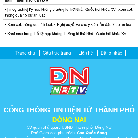
[Infographic] Kỳ họp không thường lệ thứ Nhất, Quốc hội khóa XVI: Xem xét,
thông qua 15 dự án luật
Xem xét, thông qua 15 luật, 4 Nghị quyết và cho ý kiến lần đầu 7 dự án luật
Khai mạc trọng thể Kỳ họp không thường lệ thứ Nhất, Quốc hội khóa XVI
Trang chủ
Cấu trúc trang
Liên hệ
Đăng nhập
CỔNG THÔNG TIN ĐIỆN TỬ THÀNH PHỐ
ĐỒNG NAI
Cơ quan chủ quản: UBND Thành phố Đồng Nai
Phó Giám đốc phụ trách:
Cao Quốc Sang