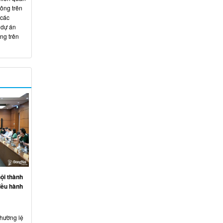
hông trên
 các
 dự án
ng trên
ội thành
iều hành
thường lệ