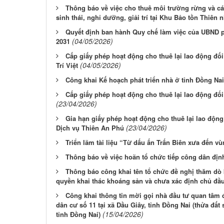
Thông báo về việc cho thuê môi trường rừng và cá
sinh thái, nghỉ dưỡng, giải trí tại Khu Bảo tồn Thiên
Quyết định ban hành Quy chế làm việc của UBND 
(04/05/2026)
2031
Cấp giấy phép hoạt động cho thuê lại lao động đ
(04/05/2026)
Trí Việt
Công khai Kế hoạch phát triển nhà ở tỉnh Đồng Nai
Cấp giấy phép hoạt động cho thuê lại lao động đ
(23/04/2026)
Gia hạn giấy phép hoạt động cho thuê lại lao độn
(23/04/2026)
Dịch vụ Thiên An Phú
Triển lãm tài liệu “Từ dấu ấn Trấn Biên xưa đến v
Thông báo về việc hoãn tổ chức tiếp công dân địn
Thông báo công khai tên tổ chức đề nghị thăm dò
quyền khai thác khoáng sản và chưa xác định chủ đầu
Công khai thông tin mời gọi nhà đầu tư quan tâm 
dân cư số 11 tại xã Dầu Giây, tỉnh Đồng Nai (thửa đất
(15/04/2026)
tỉnh Đồng Nai)