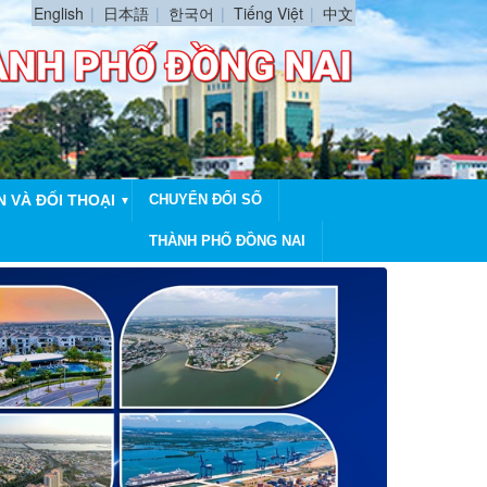
English
日本語
한국어
Tiếng Việt
中文
N VÀ ĐỐI THOẠI
CHUYỂN ĐỔI SỐ
▼
THÀNH PHỐ ĐỒNG NAI