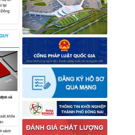
 tại
ố Đồng
 QUY
định về
 sức khỏe
ân
nh sách