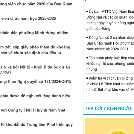
 dụng viên chức năm 2026 của Ban Quản
Ủy ban MTTQ Việt Nam thà
Đồng Nai và các cơ quan, đơ
 viên chức năm học 2025-2026
mừng ngày truyền thống ngà
giáo của Đảng
an nhân dân phường Minh Hưng nhiệm
Đồng Nai có 2 cá nhân đượ
Ban Chấp hành Hội Chữ thập
em xét, cấp giấy phép thăm dò khoáng
Nam nhiệm kỳ 2026-2031
 sản và chưa xác định chủ đầu tư
Tập huấn pháp luật tiếp côn
khiếu nại, tố cáo, phòng, ch
à ở xã hội NXH2 - Khối B thuộc dự án
nhũng
/2026)
Kiểm tra vị trí chuẩn bị tổng
mại theo Nghị quyết số 171/2024/QH15
tổ chức Lễ Triển khai tìm kiếm
hài cốt liệt sĩ tại khu vực xã 
 giáo được đề nghị xét tặng danh hiệu
TRẢ LỜI Ý KIẾN NGƯỜI
ối với Công ty TNHH Huỳnh Nam Việt
 10 khu đất do Trung tâm Phát triển quỹ