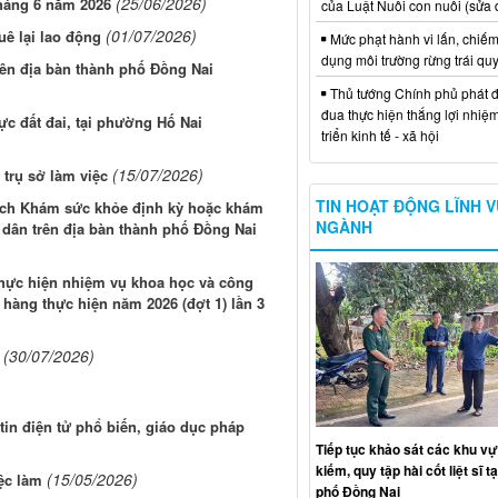
(25/06/2026)
tháng 6 năm 2026
của Luật Nuôi con nuôi (sửa 
(01/07/2026)
uê lại lao động
Mức phạt hành vi lấn, chiếm
dụng môi trường rừng trái qu
rên địa bàn thành phố Đồng Nai
Thủ tướng Chính phủ phát đ
đua thực hiện thắng lợi nhiệ
ực đất đai, tại phường Hố Nai
triển kinh tế - xã hội
(15/07/2026)
 trụ sở làm việc
TIN HOẠT ĐỘNG LĨNH 
oạch Khám sức khỏe định kỳ hoặc khám
NGÀNH
 dân trên địa bàn thành phố Đồng Nai
thực hiện nhiệm vụ khoa học và công
hàng thực hiện năm 2026 (đợt 1) lần 3
(30/07/2026)
tin điện tử phổ biến, giáo dục pháp
Tiếp tục khảo sát các khu vự
kiếm, quy tập hài cốt liệt sĩ t
(15/05/2026)
ệc làm
phố Đồng Nai