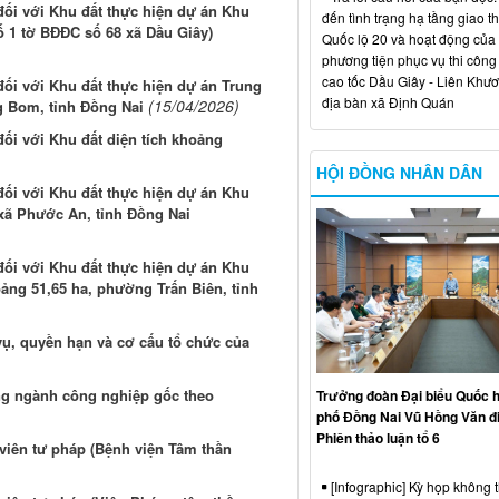
đối với Khu đất thực hiện dự án Khu
đến tình trạng hạ tầng giao t
số 1 tờ BĐĐC số 68 xã Dầu Giây)
Quốc lộ 20 và hoạt động của
phương tiện phục vụ thi công
cao tốc Dầu Giây - Liên Khươ
đối với Khu đất thực hiện dự án Trung
địa bàn xã Định Quán
(15/04/2026)
ng Bom, tỉnh Đồng Nai
ối với Khu đất diện tích khoảng
HỘI ĐỒNG NHÂN DÂN
đối với Khu đất thực hiện dự án Khu
 xã Phước An, tỉnh Đồng Nai
đối với Khu đất thực hiện dự án Khu
hoảng 51,65 ha, phường Trấn Biên, tỉnh
ụ, quyền hạn và cơ cấu tổ chức của
ng ngành công nghiệp gốc theo
Trưởng đoàn Đại biểu Quốc h
phố Đồng Nai Vũ Hồng Văn đ
Phiên thảo luận tổ 6
 viên tư pháp (Bệnh viện Tâm thần
[Infographic] Kỳ họp không 