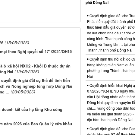
phố Đồng Nai
Quyết định giao đất cho Tr
Phát triển quỹ đất thành phố
thực hiện đấu giá quyền sử d
để lựa chọn nhà đầu tư đối vớ
công trình: Thành phố cảng 
(15/05/2026)
26
không và Trung tâm… tại ph
Thành, thành phố Đồng Nai
mại theo Nghị quyết số 171/2024/QH15
Quyết định thu hồi đất do C
hàng không miền Nam quản l
à ở xã hội NXH2 - Khối B thuộc dự án
phường Long Thành, thành 
(19/05/2026)
ồng Nai
Nai
uyết định giá đất cụ thể để tính tiền
Quyết định triển khai Nghị 
 Dịch vụ Nông nghiệp tổng hợp Đồng Nai
07/2026/NQ-HĐND ngày 09/
(23/05/2026)
g ...
của Hội đồng nhân dân thàn
Đồng Nai quy định nguyên tắc
chí,… vùng đồng bào dân tộc
h doanh kết cấu hạ tầng Khu công
và miền núi giai đoạn 2026 -
địa bàn thành phố Đồng Nai
ức năm 2026 của Ban Quản lý cửa khẩu
Quyết định giao đất cho Ba
dự án khu vực 07 để thực hiệ