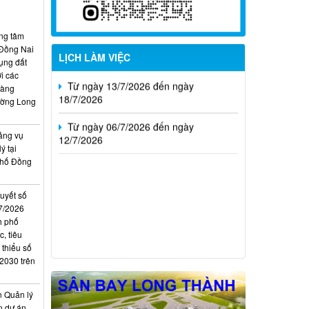
02/8/2026
Từ ngày 20/7/2026 đến ngày
ung tâm
26/7/2026
 Đồng Nai
LỊCH LÀM VIỆC
ụng đất
Từ ngày 13/7/2026 đến ngày
i các
18/7/2026
hàng
ường Long
Từ ngày 06/7/2026 đến ngày
12/7/2026
ảng vụ
ý tại
phố Đồng
quyết số
7/2026
h phố
, tiêu
 thiểu số
 2030 trên
n Quản lý
n dự án