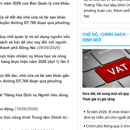
ức năm 2026 của Ban Quản lý cửa khẩu
Trường Tiểu học Mạc Đĩnh Chi
phường Xuân Lộc, thành ph
Nai
a về đất đai nhà cửa và tài sản khác
g tuyến đường ĐT.769 đoạn qua phường
CHẾ ĐỘ, CHÍNH SÁCH -
Quy chế quản lý và sử dụng nguồn vốn
ĐỊNH MỚI
ách xã hội để cho vay đối với người
(09/06/2026)
 thành phố Đồng Nai
thực hiện nhiệm vụ khoa học và công
hàng thực hiện năm 2026 (đợt 1) lần 2
a đất đai, nhà cửa và tài sản khác gắn
yến đường ĐT.769 đoạn qua phường
Sửa đổi, bổ sung một số quy 
sát "Hàng hóa Dịch vụ Người tiêu dùng
Thuế giá trị gia tăng
(19/06/2026)
ao động
Từ năm 2026, tổ chức khám
n trúc công trình Trung tâm Chính trị -
định kỳ miễn phí cho người d
Chính phủ thông qua 3 chí