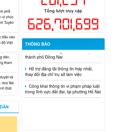
học và công nghệ cấp thành phố sử
dụng ngân sách nhà nước đặt hàng thực
Tổng lượt truy cập
nh phố
hiện năm 2026 (đợt 1) lần 3
n vị chúc
626,701,699
nh Tuyên
Kế hoạch Thông tin, tuyên truyền triển
khai Kế hoạch Khám sức khỏe định kỳ
hoặc khám sàng lọc miễn phí ít nhất mỗi
c bầu vào
năm một lần cho người dân trên địa bàn
 đỏ Việt
THÔNG BÁO
thành phố Đồng Nai
g dân,
Hỗ trợ đăng tải thông tin hợp nhất,
ống tham
thay đổi địa chỉ trụ sở làm việc
Công khai thông tin vi phạm pháp luật
 duyệt và
trong lĩnh vực đất đai, tại phường Hố Nai
, quy tập
Minh Đức
 DÂN