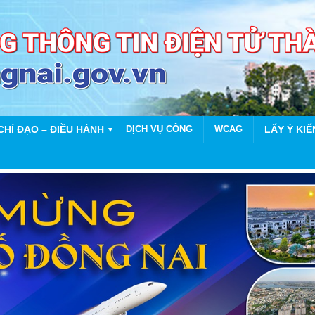
CHỈ ĐẠO – ĐIỀU HÀNH
DỊCH VỤ CÔNG
WCAG
LẤY Ý KIẾ
▼