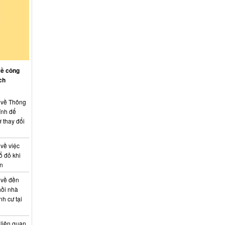
về công
ch
: về Thông
ính để
 thay đổi
 về việc
ổ đỏ khi
án
 về đền
hồi nhà
nh cư tại
 liên quan