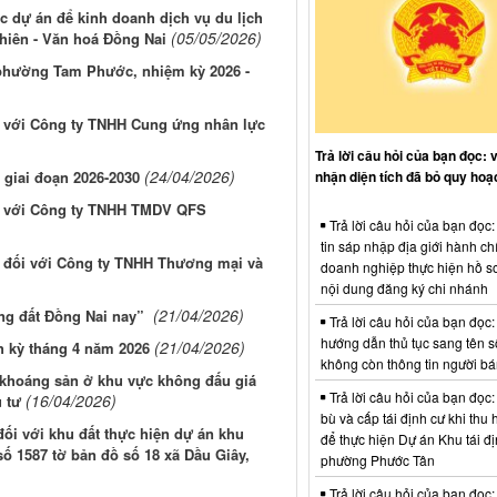
c dự án để kinh doanh dịch vụ du lịch
(05/05/2026)
 nhiên - Văn hoá Đồng Nai
phường Tam Phước, nhiệm kỳ 2026 -
ối với Công ty TNHH Cung ứng nhân lực
Trả lời câu hỏi của bạn đọc: 
(24/04/2026)
nhận diện tích đã bỏ quy hoạ
 giai đoạn 2026-2030
ối với Công ty TNHH TMDV QFS
Trả lời câu hỏi của bạn đọc
tin sáp nhập địa giới hành ch
g đối với Công ty TNHH Thương mại và
doanh nghiệp thực hiện hồ sơ
nội dung đăng ký chi nhánh
(21/04/2026)
ùng đất Đồng Nai nay”
Trả lời câu hỏi của bạn đọc:
hướng dẫn thủ tục sang tên s
(21/04/2026)
h kỳ tháng 4 năm 2026
không còn thông tin người b
 khoáng sản ở khu vực không đấu giá
Trả lời câu hỏi của bạn đọc:
(16/04/2026)
 tư
bù và cấp tái định cư khi thu 
đối với khu đất thực hiện dự án khu
để thực hiện Dự án Khu tái đị
 số 1587 tờ bản đồ số 18 xã Dầu Giây,
phường Phước Tân
Trả lời câu hỏi của bạn đọc: