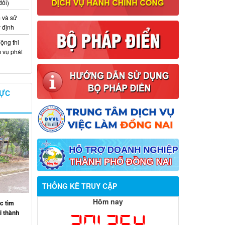
đổi)
 và sử
y định
ộng thi
m vụ phát
VỰC
Thông báo về việc tuyển dụng viên
THỐNG KÊ TRUY CẬP
chức năm 2026
Hôm nay
c tìm
Thông báo tuyển chọn tổ chức và cá
ại thành
201,254
nhân chủ trì thực hiện nhiệm vụ khoa