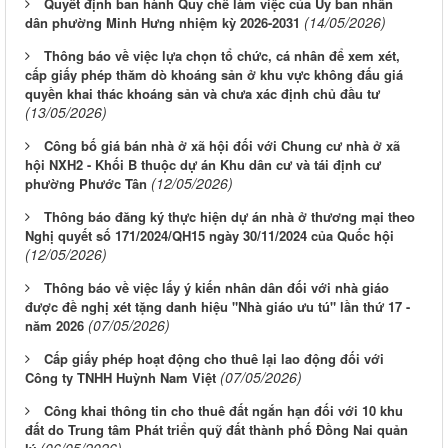
Quyết định ban hành Quy chế làm việc của Ủy ban nhân
(14/05/2026)
dân phường Minh Hưng nhiệm kỳ 2026-2031
Thông báo về việc lựa chọn tổ chức, cá nhân để xem xét,
cấp giấy phép thăm dò khoáng sản ở khu vực không đấu giá
quyền khai thác khoáng sản và chưa xác định chủ đầu tư
(13/05/2026)
Công bố giá bán nhà ở xã hội đối với Chung cư nhà ở xã
hội NXH2 - Khối B thuộc dự án Khu dân cư và tái định cư
(12/05/2026)
phường Phước Tân
Thông báo đăng ký thực hiện dự án nhà ở thương mại theo
Nghị quyết số 171/2024/QH15 ngày 30/11/2024 của Quốc hội
(12/05/2026)
Thông báo về việc lấy ý kiến nhân dân đối với nhà giáo
được đề nghị xét tặng danh hiệu "Nhà giáo ưu tú" lần thứ 17 -
(07/05/2026)
năm 2026
Cấp giấy phép hoạt động cho thuê lại lao động đối với
(07/05/2026)
Công ty TNHH Huỳnh Nam Việt
Công khai thông tin cho thuê đất ngắn hạn đối với 10 khu
đất do Trung tâm Phát triển quỹ đất thành phố Đồng Nai quản
(06/05/2026)