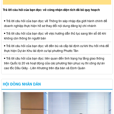
Trả lời câu hỏi của bạn đọc: về công nhận diện tích đã bỏ quy hoạch
Trả lời câu hỏi của bạn đọc: về Thông tin sáp nhập địa giới hành chính để
doanh nghiệp thực hiện hồ sơ thay đổi nội dung đăng ký chi nhánh
Trả lời câu hỏi của bạn đọc: về việc hướng dẫn thủ tục sang tên sổ đỏ khi
không còn thông tin người bán
Trả lời câu hỏi của bạn đọc: về đền bù và cấp tái định cư khi thu hồi nhà để
thực hiện Dự án Khu tái định cư tại phường Phước Tân
Trả lời câu hỏi của bạn đọc: liên quan đến tình trạng hạ tầng giao thông
trên Quốc lộ 20 và hoạt động của các phương tiện phục vụ thi công dự án
cao tốc Dầu Giây - Liên Khương trên địa bàn xã Định Quán
HỘI ĐỒNG NHÂN DÂN