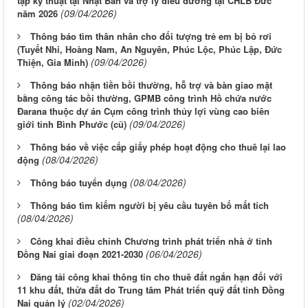
tập kỹ thuật tại Nhật Bản và trợ lý điều dưỡng tại CHLB Đức
(09/04/2026)
năm 2026
Thông báo tìm thân nhân cho đối tượng trẻ em bị bỏ rơi
(Tuyết Nhi, Hoàng Nam, An Nguyên, Phúc Lộc, Phúc Lập, Đức
(09/04/2026)
Thiện, Gia Minh)
Thông báo nhận tiền bồi thường, hỗ trợ và bàn giao mặt
bằng công tác bồi thường, GPMB công trình Hồ chứa nước
Đarana thuộc dự án Cụm công trình thủy lợi vùng cao biên
(09/04/2026)
giới tỉnh Bình Phước (cũ)
Thông báo về việc cấp giấy phép hoạt động cho thuê lại lao
(08/04/2026)
động
(08/04/2026)
Thông báo tuyển dụng
Thông báo tìm kiếm người bị yêu cầu tuyên bố mất tích
(08/04/2026)
Công khai điều chỉnh Chương trình phát triển nhà ở tỉnh
(06/04/2026)
Đồng Nai giai đoạn 2021-2030
Đăng tải công khai thông tin cho thuê đất ngắn hạn đối với
11 khu đất, thửa đất do Trung tâm Phát triển quỹ đất tỉnh Đồng
(02/04/2026)
Nai quản lý