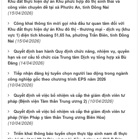
Khu đất thực hiện dự án Khu phức hợp đô thị sinh thái và
công viên chuyên đề tại xã Phước An, tỉnh Đồng Nai
(15/04/2026)
Công khai thông tin mời gọi nhà đầu tư quan tâm đối với
Khu đất thực hiện dự án Khu đô thị - thương mại - dịch vụ (khu
vực 1) diện tích khoảng 51,65 ha, phường Trấn Biên, tỉnh Đồng
(15/04/2026)
Nai
Quyết định ban hành Quy định chức năng, nhiệm vụ, quyền
hạn và cơ cấu tổ chức của Trung tâm Dịch vụ tổng hợp xã Bù
(14/04/2026)
Đăng
Tiếp nhận đăng ký tuyển chọn người lao động trong ngành
công nghiệp gốc theo chương trình EPS năm 2026
(10/04/2026)
Quyết định về việc bổ nhiệm và cấp thẻ giám định viên tư
(10/04/2026)
pháp (Bệnh viện Tâm thần Trung ương 2)
Quyết định về việc bổ nhiệm và cấp thẻ giám định viên tư
pháp (Viện Pháp y tâm thần Trung ương Biên Hòa)
(10/04/2026)
Triển khai thông báo tuyển chọn thực tập sinh nam đi thực