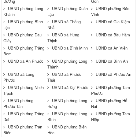
Đường
Gòn
UBND phường Long
UBND phường Xuân
UBND phường Bảo
Khánh
Lập
Vinh
UBND phường Bình
UBND xã Thống
UBND xã Gia Kiệm
Lộc
Nhất
UBND phường Dầu
UBND xã Hưng
UBND xã Bàu Hàm
Giây
Thịnh
UBND phường Trảng
UBND xã Bình Minh
UBND xã An Viễn
Bom
UBND xã An Phước
UBND phường Long
UBND xã Bình An
Thành
UBND xã Long
UBND xã Phước
UBND xã Phước An
Phước
Thái
UBND phường Nhơn
UBND xã Đại Phước
UBND phường Tam
Trạch
Phước
UBND phường
UBND phường Long
UBND phường Hố
Phước Tân
Hưng
Nai
UBND phường Trảng
UBND phường Long
UBND phường Tam
Dài
Bình
Hiệp
UBND phường Trấn
UBND phường Biên
Biên
Hòa