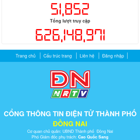
51,852
Tổng lượt truy cập
626,148,971
Trang chủ
Cấu trúc trang
Liên hệ
Đăng nhập
CỔNG THÔNG TIN ĐIỆN TỬ THÀNH PHỐ
ĐỒNG NAI
Cơ quan chủ quản: UBND Thành phố Đồng Nai
Phó Giám đốc phụ trách:
Cao Quốc Sang