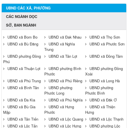
UBND CÁC XÃ, PHƯỜNG
CÁC NGÀNH DỌC
SỞ, BAN NGÀNH
UBND xã Bom Bo
UBND xã Đak Nhau
UBND xã Thọ Sơn
UBND xã Bù Đăng
UBND xã Nghĩa
UBND xã Phước Sơn
Trung
UBND phường Đồng
UBND xã Tân Lợi
UBND xã Đồng Tâm
Phú
UBND xã Thuận Lợi
UBND phường Bình
UBND phường Đồng
Phước
Xoài
UBND xã Phú Trung
UBND xã Phú Riềng
UBND xã Long Hà
UBND xã Bình Tân
UBND phường
UBND phường
Phước Long
Phước Bình
UBND xã Đa Kia
UBND xã Phú Nghĩa
UBND xã Đăk Ơ
UBND xã Bù Gia
UBND xã Hưng
UBND xã Thiện
Mập
Phước
Hưng
UBND xã Tân Tiến
UBND xã Lộc Quang
UBND xã Lộc Thạnh
UBND xã Lộc Tấn
UBND xã Lộc Hưng
UBND phường Lộc