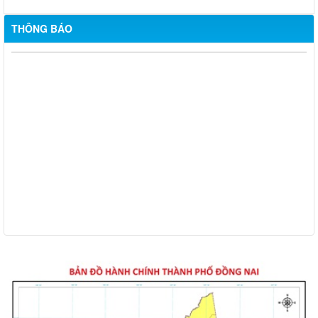
THÔNG BÁO
Thông báo về việc tuyển dụng viên chức năm 2026
Thông báo tuyển chọn tổ chức và cá nhân chủ trì thực hiện
nhiệm vụ khoa học và công nghệ cấp thành phố sử dụng ngân
sách nhà nước đặt hàng thực hiện năm 2026 (đợt 1) lần 3
Kế hoạch Thông tin, tuyên truyền triển khai Kế hoạch Khám
sức khỏe định kỳ hoặc khám sàng lọc miễn phí ít nhất mỗi năm
một lần cho người dân trên địa bàn thành phố Đồng Nai
Hỗ trợ đăng tải thông tin hợp nhất, thay đổi địa chỉ trụ sở làm
việc
Công khai thông tin vi phạm pháp luật trong lĩnh vực đất đai, tại
phường Hố Nai