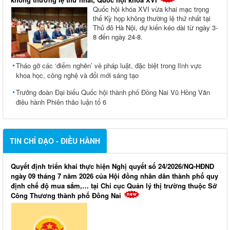
Quốc hội khóa XVI vừa khai mạc trọng
thể Kỳ họp không thường lệ thứ nhất tại
Thủ đô Hà Nội, dự kiến kéo dài từ ngày 3-
8 đến ngày 24-8.
Tháo gỡ các ‘điểm nghẽn’ về pháp luật, đặc biệt trong lĩnh vực
khoa học, công nghệ và đổi mới sáng tạo
Trưởng đoàn Đại biểu Quốc hội thành phố Đồng Nai Vũ Hồng Văn
điều hành Phiên thảo luận tổ 6
TIN CHỈ ĐẠO - ĐIỀU HÀNH
Quyết định triển khai thực hiện Nghị quyết số 24/2026/NQ-HĐND
ngày 09 tháng 7 năm 2026 của Hội đồng nhân dân thành phố quy
định chế độ mua sắm,… tại Chi cục Quản lý thị trường thuộc Sở
Công Thương thành phố Đồng Nai