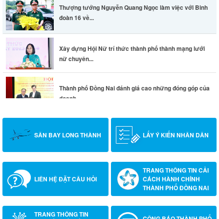
Thượng tướng Nguyễn Quang Ngọc làm việc với Binh
đoàn 16 về...
Xây dựng Hội Nữ trí thức thành phố thành mạng lưới
nữ chuyên...
Thành phố Đồng Nai đánh giá cao những đóng góp của
doanh...
SÂN BAY LONG THÀNH
LẤY Ý KIẾN NHÂN DÂN
TRANG THÔNG TIN CẢI
LIÊN HỆ ĐẶT CÂU HỎI
CÁCH HÀNH CHÍNH
THÀNH PHỐ ĐỒNG NAI
TRANG THÔNG TIN
CÔNG BÁO THÀNH PHỐ