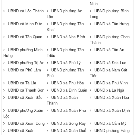
Ninh
UBND xã Lộc Thành
UBND phường An
UBND phường Bình
Lộc
Long
UBND xã Minh Đức
UBND phường Tân
UBND xã Tân Hưng
Khai
UBND xã Tân Quan
UBND xã Nha Bích
UBND phường Chơn
Thành
UBND phường Minh
UBND phường Tân
UBND xã Tân An
Hưng
Triều
UBND phường Trị An
UBND xã Phú Lý
UBND xã Đak Lua
UBND xã Phú Lâm
UBND phường Tân
UBND xã Nam Cát
Phú
Tiên
UBND xã Tà Lài
UBND xã Phú Hòa
UBND xã Phú Vinh
UBND xã Thanh Sơn
UBND xã Định Quán
UBND xã La Ngà
UBND xã Xuân Bắc
UBND xã Xuân
UBND xã Xuân Hòa
Thành
UBND phường Xuân
UBND xã Xuân Phú
UBND xã Xuân Định
Lộc
UBND xã Xuân Đông
UBND xã Sông Ray
UBND xã Cẩm Mỹ
UBND xã Xuân
UBND xã Xuân Quế
UBND phường Hàng