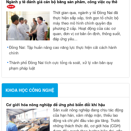
Ngành y tế đánh giá cán bộ bằng sản phẩm, công việc cụ thể
Thời gian qua, ngành y tế Đồng Nai đã
thực hiện sắp xếp, tinh gọn tổ chức bộ
máy theo mô hình chính quyền địa
phương 2 cấp. Hoạt động của các cơ
quan, đơn vị cơ bản ổn định, thông suốt,
đáp ứng yêu...
Đồng Nai: Tập huấn nâng cao năng lực thực hiện cải cách hành
chính
Thành phố Đồng Nai tích cực tổng rà soát, xử lý văn bản quy
phạm pháp luật
KHOA HỌC CÔNG NGHỆ
Cơ giới hóa nông nghiệp để ứng phó biến đổi khí hậu
Sản xuất nông nghiệp đang chịu tác động
của hạn hán, xâm nhập mặn, thiếu lao
động và chi phí đầu vào gia tăng. Trước
những thách thức đó, cơ giới hóa (CGH)
được đẩy mạnh theo hướng hiện đại, gắn