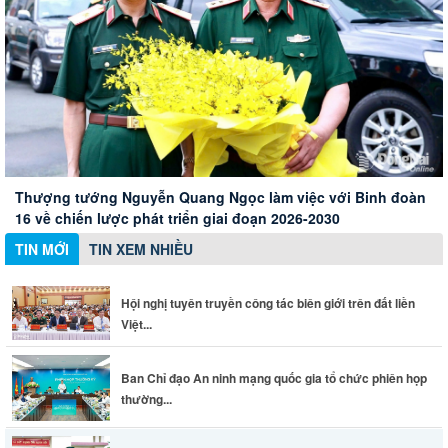
Hội nghị tuyên truyền công tác biên giới trên đất liền Việt
Nam - Campuchia
Xây dựng Hội Nữ trí thức thành phố thành mạng lưới nữ
Ban Chỉ đạo An ninh mạng quốc gia tổ chức phiên họp
Thành phố Đồng Nai đánh giá cao những đóng góp của
chuyên gia chất lượng
thường kỳ
doanh nghiệp Đức
Thượng tướng Nguyễn Quang Ngọc làm việc với Binh đoàn
16 về chiến lược phát triển giai đoạn 2026-2030
TIN MỚI
TIN XEM NHIỀU
Hội nghị tuyên truyền công tác biên giới trên đất liền
Việt...
Ban Chỉ đạo An ninh mạng quốc gia tổ chức phiên họp
thường...