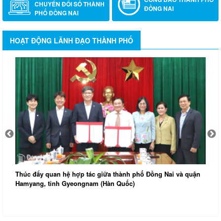
CHUYỂN ĐỔI SỐ THÀNH
ĐỒNG NAI
PHỐ ĐỒNG NAI
HOẠT ĐỘNG LÃNH ĐẠO THÀNH PHỐ
Thúc đẩy quan hệ hợp tác giữa thành phố Đồng Nai và quận
Hamyang, tỉnh Gyeongnam (Hàn Quốc)
Đ
k