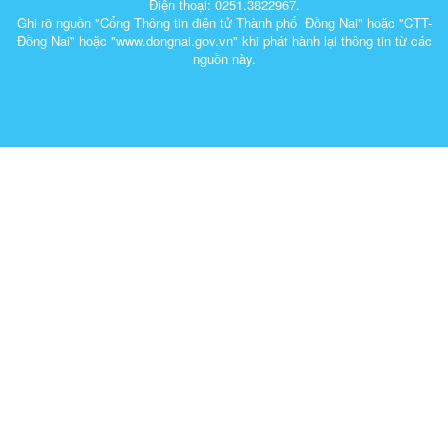
Điện thoại: 0251.3822967.
Ghi rõ nguồn "Cổng Thông tin điện tử Thành phố Đồng Nai" hoặc "CTT-
Đồng Nai" hoặc "www.dongnai.g​ov.vn" khi ​phát hành lại thông tin từ các
nguồn này.​