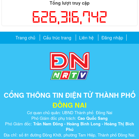
Tổng lượt truy cập
626,316,742
Trang chủ
Cấu trúc trang
Liên hệ
Đăng nhập
CỔNG THÔNG TIN ĐIỆN TỬ THÀNH PHỐ
ĐỒNG NAI
Cơ quan chủ quản: UBND Thành phố Đồng Nai
Phó Giám đốc phụ trách:
Cao Quốc Sang
Phó Giám đốc:
Trần Nam Đông - Hoàng Bình Long - Hoàng Thị Bích
Phú
Địa chỉ: số 81 đường Đồng Khởi, phường Tam Hiệp, Thành phố Đồng Nai.