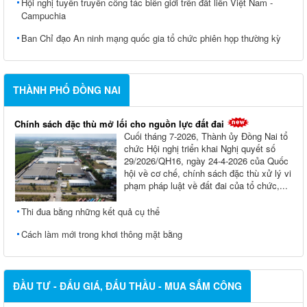
Hội nghị tuyên truyền công tác biên giới trên đất liền Việt Nam -
Campuchia
Ban Chỉ đạo An ninh mạng quốc gia tổ chức phiên họp thường kỳ
THÀNH PHỐ ĐỒNG NAI
Chính sách đặc thù mở lối cho nguồn lực đất đai
Cuối tháng 7-2026, Thành ủy Ðồng Nai tổ
chức Hội nghị triển khai Nghị quyết số
29/2026/QH16, ngày 24-4-2026 của Quốc
hội về cơ chế, chính sách đặc thù xử lý vi
phạm pháp luật về đất đai của tổ chức,...
Thi đua bằng những kết quả cụ thể
Cách làm mới trong khơi thông mặt bằng
ĐẦU TƯ - ĐẤU GIÁ, ĐẤU THẦU - MUA SẮM CÔNG