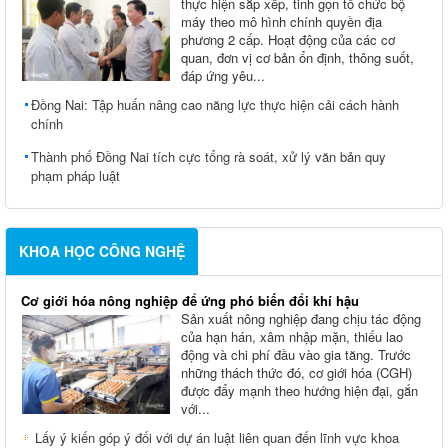
thực hiện sắp xếp, tinh gọn tổ chức bộ
máy theo mô hình chính quyền địa
phương 2 cấp. Hoạt động của các cơ
quan, đơn vị cơ bản ổn định, thông suốt,
đáp ứng yêu...
Đồng Nai: Tập huấn nâng cao năng lực thực hiện cải cách hành
chính
Thành phố Đồng Nai tích cực tổng rà soát, xử lý văn bản quy
phạm pháp luật
KHOA HỌC CÔNG NGHỆ
Cơ giới hóa nông nghiệp để ứng phó biến đổi khí hậu
Sản xuất nông nghiệp đang chịu tác động
của hạn hán, xâm nhập mặn, thiếu lao
động và chi phí đầu vào gia tăng. Trước
những thách thức đó, cơ giới hóa (CGH)
được đẩy mạnh theo hướng hiện đại, gắn
với...
Lấy ý kiến góp ý đối với dự án luật liên quan đến lĩnh vực khoa