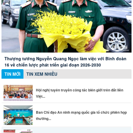
Hội nghị tuyên truyền công tác biên giới trên đất liền Việt
Nam - Campuchia
Xây dựng Hội Nữ trí thức thành phố thành mạng lưới nữ
Ban Chỉ đạo An ninh mạng quốc gia tổ chức phiên họp
Thành phố Đồng Nai đánh giá cao những đóng góp của
chuyên gia chất lượng
thường kỳ
doanh nghiệp Đức
Thượng tướng Nguyễn Quang Ngọc làm việc với Binh đoàn
16 về chiến lược phát triển giai đoạn 2026-2030
TIN MỚI
TIN XEM NHIỀU
Hội nghị tuyên truyền công tác biên giới trên đất liền
Việt...
Ban Chỉ đạo An ninh mạng quốc gia tổ chức phiên họp
thường...