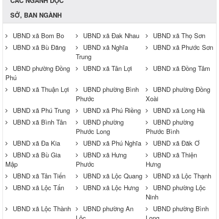
CÁC NGÀNH DỌC
SỞ, BAN NGÀNH
UBND xã Bom Bo
UBND xã Đak Nhau
UBND xã Thọ Sơn
UBND xã Bù Đăng
UBND xã Nghĩa
UBND xã Phước Sơn
Trung
UBND phường Đồng
UBND xã Tân Lợi
UBND xã Đồng Tâm
Phú
UBND xã Thuận Lợi
UBND phường Bình
UBND phường Đồng
Phước
Xoài
UBND xã Phú Trung
UBND xã Phú Riềng
UBND xã Long Hà
UBND xã Bình Tân
UBND phường
UBND phường
Phước Long
Phước Bình
UBND xã Đa Kia
UBND xã Phú Nghĩa
UBND xã Đăk Ơ
UBND xã Bù Gia
UBND xã Hưng
UBND xã Thiện
Mập
Phước
Hưng
UBND xã Tân Tiến
UBND xã Lộc Quang
UBND xã Lộc Thạnh
UBND xã Lộc Tấn
UBND xã Lộc Hưng
UBND phường Lộc
Ninh
UBND xã Lộc Thành
UBND phường An
UBND phường Bình
Lộc
Long