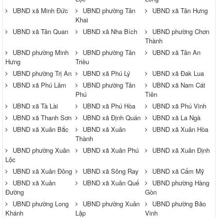
UBND xã Minh Đức
UBND phường Tân
UBND xã Tân Hưng
Khai
UBND xã Tân Quan
UBND xã Nha Bích
UBND phường Chơn
Thành
UBND phường Minh
UBND phường Tân
UBND xã Tân An
Hưng
Triều
UBND phường Trị An
UBND xã Phú Lý
UBND xã Đak Lua
UBND xã Phú Lâm
UBND phường Tân
UBND xã Nam Cát
Phú
Tiên
UBND xã Tà Lài
UBND xã Phú Hòa
UBND xã Phú Vinh
UBND xã Thanh Sơn
UBND xã Định Quán
UBND xã La Ngà
UBND xã Xuân Bắc
UBND xã Xuân
UBND xã Xuân Hòa
Thành
UBND phường Xuân
UBND xã Xuân Phú
UBND xã Xuân Định
Lộc
UBND xã Xuân Đông
UBND xã Sông Ray
UBND xã Cẩm Mỹ
UBND xã Xuân
UBND xã Xuân Quế
UBND phường Hàng
Đường
Gòn
UBND phường Long
UBND phường Xuân
UBND phường Bảo
Khánh
Lập
Vinh