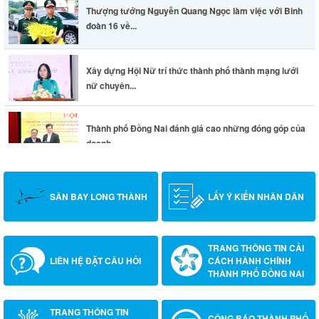
Thượng tướng Nguyễn Quang Ngọc làm việc với Binh
đoàn 16 về...
Xây dựng Hội Nữ trí thức thành phố thành mạng lưới
nữ chuyên...
Thành phố Đồng Nai đánh giá cao những đóng góp của
doanh...
SÂN BAY LONG THÀNH
LẤY Ý KIẾN NHÂN DÂN
TRANG THÔNG TIN CẢI
LIÊN HỆ ĐẶT CÂU HỎI
CÁCH HÀNH CHÍNH
THÀNH PHỐ ĐỒNG NAI
TRANG THÔNG TIN
CÔNG BÁO THÀNH PHỐ