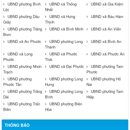
UBND phường Bình
UBND xã Thống
UBND xã Gia Kiệm
Lộc
Nhất
UBND phường Dầu
UBND xã Hưng
UBND xã Bàu Hàm
Giây
Thịnh
UBND phường Trảng
UBND xã Bình Minh
UBND xã An Viễn
Bom
UBND xã An Phước
UBND phường Long
UBND xã Bình An
Thành
UBND xã Long
UBND xã Phước
UBND xã Phước An
Phước
Thái
UBND phường Nhơn
UBND xã Đại Phước
UBND phường Tam
Trạch
Phước
UBND phường
UBND phường Long
UBND phường Hố
Thông báo về việc tuyển dụng viên chức năm 2026
Phước Tân
Hưng
Nai
UBND phường Trảng
UBND phường Long
UBND phường Tam
Thông báo tuyển chọn tổ chức và cá nhân chủ trì thực hiện
Dài
Bình
Hiệp
nhiệm vụ khoa học và công nghệ cấp thành phố sử dụng ngân
sách nhà nước đặt hàng thực hiện năm 2026 (đợt 1) lần 3
UBND phường Trấn
UBND phường Biên
Biên
Hòa
Kế hoạch Thông tin, tuyên truyền triển khai Kế hoạch Khám
sức khỏe định kỳ hoặc khám sàng lọc miễn phí ít nhất mỗi năm
THÔNG BÁO
một lần cho người dân trên địa bàn thành phố Đồng Nai