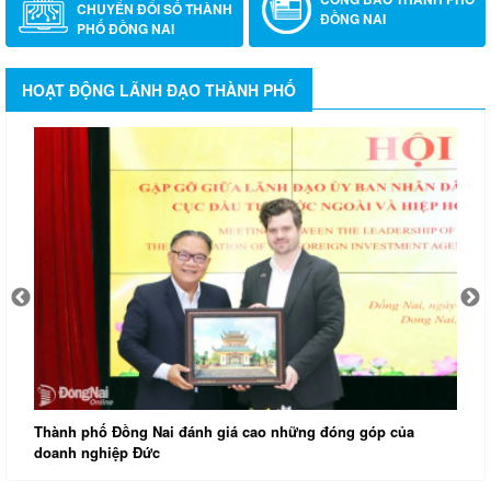
CHUYỂN ĐỔI SỐ THÀNH
ĐỒNG NAI
PHỐ ĐỒNG NAI
HOẠT ĐỘNG LÃNH ĐẠO THÀNH PHỐ
T
H
Thành phố Đồng Nai đánh giá cao những đóng góp của
doanh nghiệp Đức