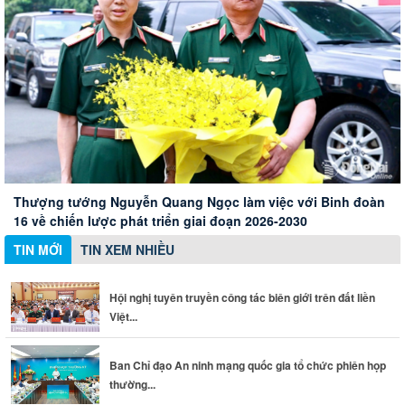
Hội nghị tuyên truyền công tác biên giới trên đất liền Việt
Nam - Campuchia
Xây dựng Hội Nữ trí thức thành phố thành mạng lưới nữ
Ban Chỉ đạo An ninh mạng quốc gia tổ chức phiên họp
Thành phố Đồng Nai đánh giá cao những đóng góp của
chuyên gia chất lượng
thường kỳ
doanh nghiệp Đức
Thượng tướng Nguyễn Quang Ngọc làm việc với Binh đoàn
16 về chiến lược phát triển giai đoạn 2026-2030
TIN MỚI
TIN XEM NHIỀU
Hội nghị tuyên truyền công tác biên giới trên đất liền
Việt...
Ban Chỉ đạo An ninh mạng quốc gia tổ chức phiên họp
thường...