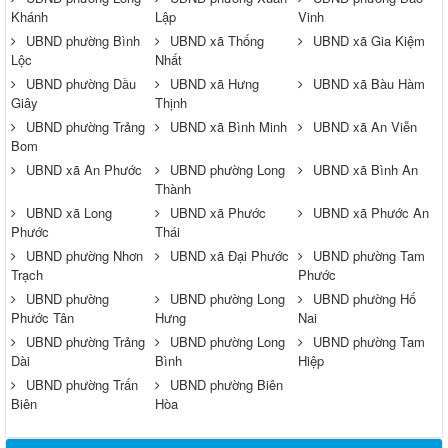
Khánh
Lập
Vinh
UBND phường Bình
UBND xã Thống
UBND xã Gia Kiệm
Lộc
Nhất
UBND phường Dầu
UBND xã Hưng
UBND xã Bàu Hàm
Giây
Thịnh
UBND phường Trảng
UBND xã Bình Minh
UBND xã An Viễn
Bom
UBND xã An Phước
UBND phường Long
UBND xã Bình An
Thành
UBND xã Long
UBND xã Phước
UBND xã Phước An
Phước
Thái
UBND phường Nhơn
UBND xã Đại Phước
UBND phường Tam
Trạch
Phước
UBND phường
UBND phường Long
UBND phường Hố
Phước Tân
Hưng
Nai
UBND phường Trảng
UBND phường Long
UBND phường Tam
Dài
Bình
Hiệp
UBND phường Trấn
UBND phường Biên
Biên
Hòa