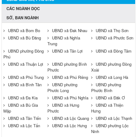
CÁC NGÀNH DỌC
SỞ, BAN NGÀNH
UBND xã Bom Bo
UBND xã Đak Nhau
UBND xã Thọ Sơn
UBND xã Bù Đăng
UBND xã Nghĩa
UBND xã Phước Sơn
Trung
UBND phường Đồng
UBND xã Tân Lợi
UBND xã Đồng Tâm
Phú
UBND xã Thuận Lợi
UBND phường Bình
UBND phường Đồng
Phước
Xoài
UBND xã Phú Trung
UBND xã Phú Riềng
UBND xã Long Hà
UBND xã Bình Tân
UBND phường
UBND phường
Phước Long
Phước Bình
UBND xã Đa Kia
UBND xã Phú Nghĩa
UBND xã Đăk Ơ
UBND xã Bù Gia
UBND xã Hưng
UBND xã Thiện
Mập
Phước
Hưng
UBND xã Tân Tiến
UBND xã Lộc Quang
UBND xã Lộc Thạnh
UBND xã Lộc Tấn
UBND xã Lộc Hưng
UBND phường Lộc
Ninh