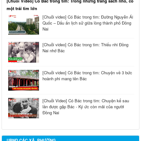
[Chuỗi Video] Có Bác trong tim: Trong những trang sách nhỏ, có
một trái tim lớn
[Chuỗi video] Có Bác trong tim: Đường Nguyễn Ái
Quốc – Dấu ấn lịch sử giữa lòng thành phố Đồng
Nai
[Chuỗi video] Có Bác trong tim: Thiếu nhi Đồng
Nai nhớ Bác
[Chuỗi video] Có Bác trong tim: Chuyện về 3 bức
hoành phi mang tên Bác
[Chuỗi Video] Có Bác trong tim: Chuyện kể sau
lần được gặp Bác - Ký ức còn mãi của người
Đồng Nai
UBND CÁC XÃ, PHƯỜNG