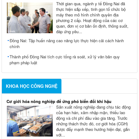
Thời gian qua, ngành y tế Đồng Nai đã
thực hiện sắp xếp, tinh gọn tổ chức bộ
máy theo mô hình chính quyền địa
phương 2 cấp. Hoạt động của các cơ
quan, đơn vị cơ bản ổn định, thông suốt,
đáp ứng yêu...
Đồng Nai: Tập huấn nâng cao năng lực thực hiện cải cách hành
chính
Thành phố Đồng Nai tích cực tổng rà soát, xử lý văn bản quy
phạm pháp luật
KHOA HỌC CÔNG NGHỆ
Cơ giới hóa nông nghiệp để ứng phó biến đổi khí hậu
Sản xuất nông nghiệp đang chịu tác động
của hạn hán, xâm nhập mặn, thiếu lao
động và chi phí đầu vào gia tăng. Trước
những thách thức đó, cơ giới hóa (CGH)
được đẩy mạnh theo hướng hiện đại, gắn
với...