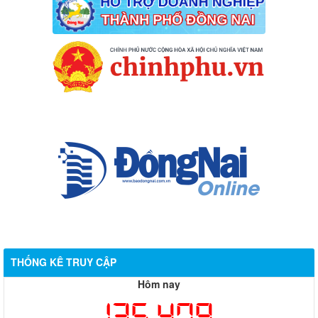
THỐNG KÊ TRUY CẬP
Hôm nay
135,479