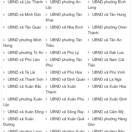
UBND xã Lộc Thành
UBND phường An
UBND phường Bình
Lộc
Long
UBND xã Minh Đức
UBND phường Tân
UBND xã Tân Hưng
Khai
UBND xã Tân Quan
UBND xã Nha Bích
UBND phường Chơn
Thành
UBND phường Minh
UBND phường Tân
UBND xã Tân An
Hưng
Triều
UBND phường Trị An
UBND xã Phú Lý
UBND xã Đak Lua
UBND xã Phú Lâm
UBND phường Tân
UBND xã Nam Cát
Phú
Tiên
UBND xã Tà Lài
UBND xã Phú Hòa
UBND xã Phú Vinh
UBND xã Thanh Sơn
UBND xã Định Quán
UBND xã La Ngà
UBND xã Xuân Bắc
UBND xã Xuân
UBND xã Xuân Hòa
Thành
UBND phường Xuân
UBND xã Xuân Phú
UBND xã Xuân Định
Lộc
UBND xã Xuân Đông
UBND xã Sông Ray
UBND xã Cẩm Mỹ
UBND xã Xuân
UBND xã Xuân Quế
UBND phường Hàng
Đường
Gòn
UBND phường Long
UBND phường Xuân
UBND phường Bảo