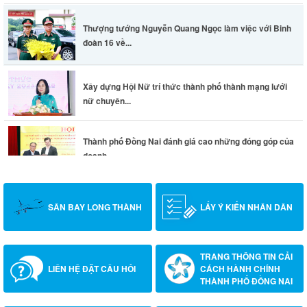
Thượng tướng Nguyễn Quang Ngọc làm việc với Binh
đoàn 16 về...
Xây dựng Hội Nữ trí thức thành phố thành mạng lưới
nữ chuyên...
Thành phố Đồng Nai đánh giá cao những đóng góp của
doanh...
SÂN BAY LONG THÀNH
LẤY Ý KIẾN NHÂN DÂN
TRANG THÔNG TIN CẢI
LIÊN HỆ ĐẶT CÂU HỎI
CÁCH HÀNH CHÍNH
THÀNH PHỐ ĐỒNG NAI