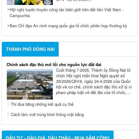
Hội nghị tuyên truyền công tác biên giới trên đất liền Việt Nam -
Campuchia
Ban Chỉ đạo An ninh mạng quốc gia tổ chức phiên họp thường kỳ
THÀNH PHỐ ĐỒNG NAI
Chính sách đặc thù mở lối cho nguồn lực đất đai
Cuối tháng 7-2026, Thành ủy Ðồng Nai tổ
chức Hội nghị triển khai Nghị quyết số
29/2026/QH16, ngày 24-4-2026 của Quốc
hội về cơ chế, chính sách đặc thù xử lý vi
phạm pháp luật về đất đai của tổ chức,...
Thi đua bằng những kết quả cụ thể
Cách làm mới trong khơi thông mặt bằng
ĐẦU TƯ - ĐẤU GIÁ, ĐẤU THẦU - MUA SẮM CÔNG