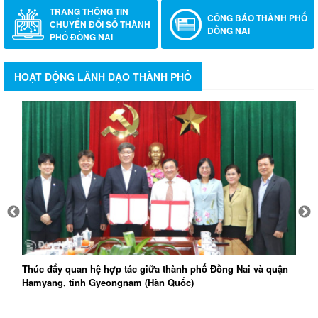
TRANG THÔNG TIN
CÔNG BÁO THÀNH PHỐ
CHUYỂN ĐỔI SỐ THÀNH
ĐỒNG NAI
PHỐ ĐỒNG NAI
HOẠT ĐỘNG LÃNH ĐẠO THÀNH PHỐ
Thúc đẩy quan hệ hợp tác giữa thành phố Đồng Nai và quận
Hamyang, tỉnh Gyeongnam (Hàn Quốc)
Đ
k