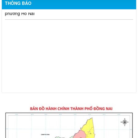
THÔNG BÁO
Thông báo về việc tuyển dụng viên chức năm 2026
Thông báo tuyển chọn tổ chức và cá nhân chủ trì thực hiện
nhiệm vụ khoa học và công nghệ cấp thành phố sử dụng ngân
sách nhà nước đặt hàng thực hiện năm 2026 (đợt 1) lần 3
Kế hoạch Thông tin, tuyên truyền triển khai Kế hoạch Khám
sức khỏe định kỳ hoặc khám sàng lọc miễn phí ít nhất mỗi năm
một lần cho người dân trên địa bàn thành phố Đồng Nai
Hỗ trợ đăng tải thông tin hợp nhất, thay đổi địa chỉ trụ sở làm
việc
Công khai thông tin vi phạm pháp luật trong lĩnh vực đất đai, tại
phường Hố Nai