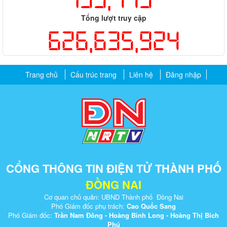
Tổng lượt truy cập
626,635,924
Trang chủ
Cấu trúc trang
Liên hệ
Đăng nhập
CỔNG THÔNG TIN ĐIỆN TỬ THÀNH PHỐ
ĐỒNG NAI
Cơ quan chủ quản: UBND Thành phố Đồng Nai
Phó Giám đốc phụ trách:
Cao Quốc Sang
Phó Giám đốc:
Trần Nam Đông - Hoàng Bình Long - Hoàng Thị Bích
Phú