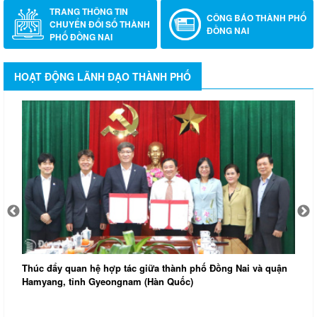
TRANG THÔNG TIN
CÔNG BÁO THÀNH PHỐ
CHUYỂN ĐỔI SỐ THÀNH
ĐỒNG NAI
PHỐ ĐỒNG NAI
HOẠT ĐỘNG LÃNH ĐẠO THÀNH PHỐ
Thúc đẩy quan hệ hợp tác giữa thành phố Đồng Nai và quận
Hamyang, tỉnh Gyeongnam (Hàn Quốc)
Đ
k