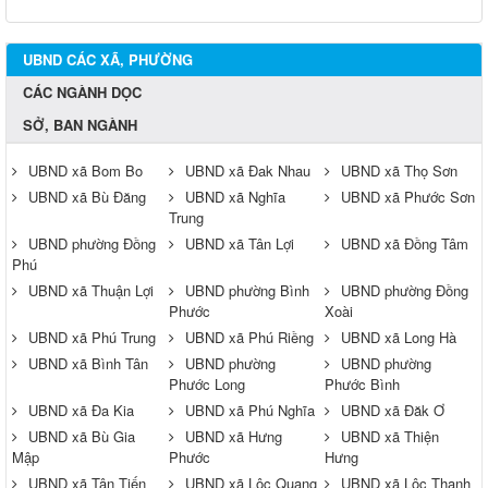
UBND CÁC XÃ, PHƯỜNG
CÁC NGÀNH DỌC
SỞ, BAN NGÀNH
UBND xã Bom Bo
UBND xã Đak Nhau
UBND xã Thọ Sơn
UBND xã Bù Đăng
UBND xã Nghĩa
UBND xã Phước Sơn
Trung
UBND phường Đồng
UBND xã Tân Lợi
UBND xã Đồng Tâm
Phú
UBND xã Thuận Lợi
UBND phường Bình
UBND phường Đồng
Phước
Xoài
UBND xã Phú Trung
UBND xã Phú Riềng
UBND xã Long Hà
UBND xã Bình Tân
UBND phường
UBND phường
Phước Long
Phước Bình
UBND xã Đa Kia
UBND xã Phú Nghĩa
UBND xã Đăk Ơ
UBND xã Bù Gia
UBND xã Hưng
UBND xã Thiện
Mập
Phước
Hưng
UBND xã Tân Tiến
UBND xã Lộc Quang
UBND xã Lộc Thạnh