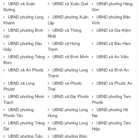
UBND xã Xuân
UBND xã Xuân Quế
UBND phường Hàng
Đường
Gòn
UBND phường Long
UBND phường Xuân
UBND phường Bảo
Khánh
Lập
Vinh
UBND phường Bình
UBND xã Thống
UBND xã Gia Kiệm
Lộc
Nhất
UBND phường Dầu
UBND xã Hưng
UBND xã Bàu Hàm
Giây
Thịnh
UBND phường Trảng
UBND xã Bình Minh
UBND xã An Viễn
Bom
UBND xã An Phước
UBND phường Long
UBND xã Bình An
Thành
UBND xã Long
UBND xã Phước
UBND xã Phước An
Phước
Thái
UBND phường Nhơn
UBND xã Đại Phước
UBND phường Tam
Trạch
Phước
UBND phường
UBND phường Long
UBND phường Hố
Phước Tân
Hưng
Nai
UBND phường Trảng
UBND phường Long
UBND phường Tam
Dài
Bình
Hiệp
UBND phường Trấn
UBND phường Biên