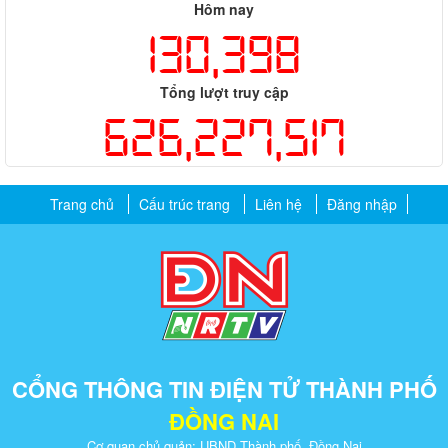
Hôm nay
130,398
Tổng lượt truy cập
626,227,517
Trang chủ
Cấu trúc trang
Liên hệ
Đăng nhập
CỔNG THÔNG TIN ĐIỆN TỬ THÀNH PHỐ
ĐỒNG NAI
Cơ quan chủ quản: UBND Thành phố Đồng Nai