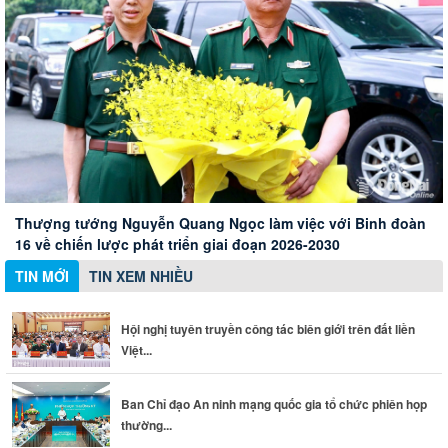
Hội nghị tuyên truyền công tác biên giới trên đất liền Việt
Nam - Campuchia
Xây dựng Hội Nữ trí thức thành phố thành mạng lưới nữ
Ban Chỉ đạo An ninh mạng quốc gia tổ chức phiên họp
Thành phố Đồng Nai đánh giá cao những đóng góp của
chuyên gia chất lượng
thường kỳ
doanh nghiệp Đức
Thượng tướng Nguyễn Quang Ngọc làm việc với Binh đoàn
16 về chiến lược phát triển giai đoạn 2026-2030
TIN MỚI
TIN XEM NHIỀU
Hội nghị tuyên truyền công tác biên giới trên đất liền
Việt...
Ban Chỉ đạo An ninh mạng quốc gia tổ chức phiên họp
thường...