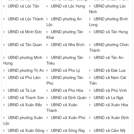
UBND xã Lộc Tấn
UBND xã Lộc Hưng
UBND phường Lộc
Ninh
UBND xã Lộc Thành
UBND phường An
UBND phường Bình
Lộc
Long
UBND xã Minh Đức
UBND phường Tân
UBND xã Tân Hưng
Khai
UBND xã Tân Quan
UBND xã Nha Bích
UBND phường Chơn
Thành
UBND phường Minh
UBND phường Tân
UBND xã Tân An
Hưng
Triều
UBND phường Trị An
UBND xã Phú Lý
UBND xã Đak Lua
UBND xã Phú Lâm
UBND phường Tân
UBND xã Nam Cát
Phú
Tiên
UBND xã Tà Lài
UBND xã Phú Hòa
UBND xã Phú Vinh
UBND xã Thanh Sơn
UBND xã Định Quán
UBND xã La Ngà
UBND xã Xuân Bắc
UBND xã Xuân
UBND xã Xuân Hòa
Thành
UBND phường Xuân
UBND xã Xuân Phú
UBND xã Xuân Định
Lộc
UBND xã Xuân Đông
UBND xã Sông Ray
UBND xã Cẩm Mỹ