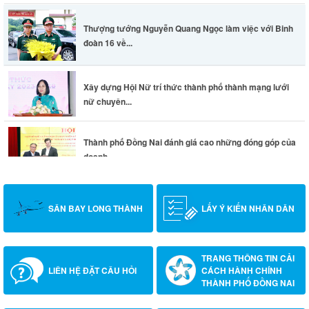
Thượng tướng Nguyễn Quang Ngọc làm việc với Binh
đoàn 16 về...
Xây dựng Hội Nữ trí thức thành phố thành mạng lưới
nữ chuyên...
Thành phố Đồng Nai đánh giá cao những đóng góp của
doanh...
SÂN BAY LONG THÀNH
LẤY Ý KIẾN NHÂN DÂN
TRANG THÔNG TIN CẢI
LIÊN HỆ ĐẶT CÂU HỎI
CÁCH HÀNH CHÍNH
THÀNH PHỐ ĐỒNG NAI