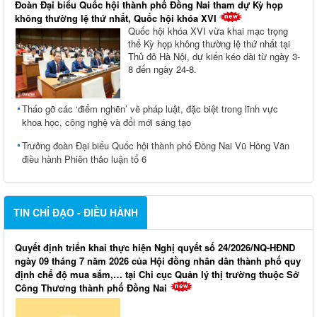
Đoàn Đại biểu Quốc hội thành phố Đồng Nai tham dự Kỳ họp
không thường lệ thứ nhất, Quốc hội khóa XVI
Quốc hội khóa XVI vừa khai mạc trọng
thể Kỳ họp không thường lệ thứ nhất tại
Thủ đô Hà Nội, dự kiến kéo dài từ ngày 3-
8 đến ngày 24-8.
Tháo gỡ các ‘điểm nghẽn’ về pháp luật, đặc biệt trong lĩnh vực
khoa học, công nghệ và đổi mới sáng tạo
Trưởng đoàn Đại biểu Quốc hội thành phố Đồng Nai Vũ Hồng Văn
điều hành Phiên thảo luận tổ 6
TIN CHỈ ĐẠO - ĐIỀU HÀNH
Quyết định triển khai thực hiện Nghị quyết số 24/2026/NQ-HĐND
ngày 09 tháng 7 năm 2026 của Hội đồng nhân dân thành phố quy
định chế độ mua sắm,… tại Chi cục Quản lý thị trường thuộc Sở
Công Thương thành phố Đồng Nai