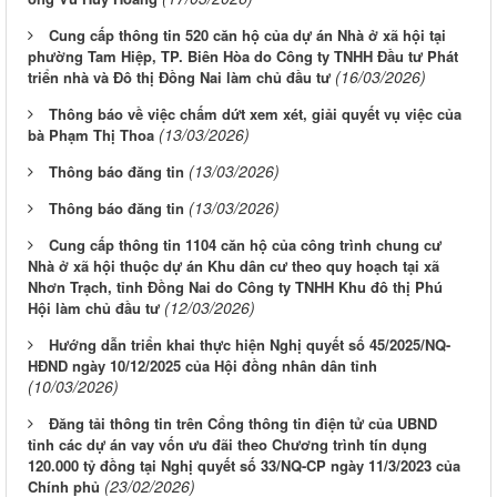
Cung cấp thông tin 520 căn hộ của dự án Nhà ở xã hội tại
phường Tam Hiệp, TP. Biên Hòa do Công ty TNHH Đầu tư Phát
(16/03/2026)
triển nhà và Đô thị Đồng Nai làm chủ đầu tư
Thông báo về việc chấm dứt xem xét, giải quyết vụ việc của
(13/03/2026)
bà Phạm Thị Thoa
(13/03/2026)
Thông báo đăng tin
(13/03/2026)
Thông báo đăng tin
Cung cấp thông tin 1104 căn hộ của công trình chung cư
Nhà ở xã hội thuộc dự án Khu dân cư theo quy hoạch tại xã
Nhơn Trạch, tỉnh Đồng Nai do Công ty TNHH Khu đô thị Phú
(12/03/2026)
Hội làm chủ đầu tư
Hướng dẫn triển khai thực hiện Nghị quyết số 45/2025/NQ-
HĐND ngày 10/12/2025 của Hội đồng nhân dân tỉnh
(10/03/2026)
Đăng tải thông tin trên Cổng thông tin điện tử của UBND
tỉnh các dự án vay vốn ưu đãi theo Chương trình tín dụng
120.000 tỷ đồng tại Nghị quyết số 33/NQ-CP ngày 11/3/2023 của
(23/02/2026)
Chính phủ