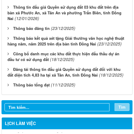
Thông tin đấu giá Quyền sử dụng đất 03 khu đất trên địa
bàn xã Phước An, xã Tân An và phường Trấn Biên, tỉnh Đồng
(12/01/2026)
Nai
(23/12/2025)
Thông báo đăng tin
Thông báo kết quả xét tặng Giải thưởng văn học nghệ thuật
(23/12/2025)
hàng năm, năm 2025 trên địa bàn tỉnh Đồng Nai
Công bố danh mục các khu đất thực hiện đấu thầu dự án
(18/12/2025)
đầu tư có sử dụng đất
Đăng tải thông tin đấu giá Quyền sử dụng đất đối với khu
(18/12/2025)
đất diện tích 4,83 ha tại xã Tân An, tỉnh Đồng Nai
(11/12/2025)
Thông báo tống đạt
Từ ngày 03/8/2026 đến ngày 09/8/2026
Từ ngày 27/7/2026 đến ngày 02/8/2026
Tìm
Từ ngày 20/7/2026 đến ngày 26/7/2026
LỊCH LÀM VIỆC
Từ ngày 13/7/2026 đến ngày 18/7/2026