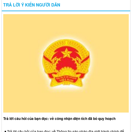
TRẢ LỜI Ý KIẾN NGƯỜI DÂN
Trả lời câu hỏi của bạn đọc: về công nhận diện tích đã bỏ quy hoạch
Trả lời câu hỏi của bạn đọc: về Thông tin sáp nhập địa giới hành chính để