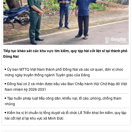
Tiếp tục khảo sát các khu vực tìm kiếm, quy tập hài cốt liệt sĩ tại thành phố
Đồng Nai
Ủy ban MTTQ Việt Nam thành phố Đồng Nai và các cơ quan, đơn vị chúc
mừng ngày truyền thống ngành Tuyên giáo của Đảng
Đồng Nai có 2 cá nhân được bầu vào Ban Chấp hành Hội Chữ thập đỏ Việt
Nam nhiệm kỳ 2026-2031
Tập huấn pháp luật tiếp công dân, khiếu nại, tố cáo, phòng, chống tham
nhũng
Kiểm tra vị trí chuẩn bị tổng duyệt và tổ chức Lễ Triển khai tìm kiếm, quy tập
hài cốt liệt sĩ tại khu vực xã Minh Đức