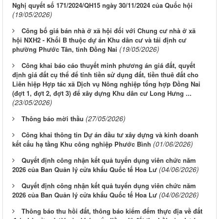
Nghị quyết số 171/2024/QH15 ngày 30/11/2024 của Quốc hội
(19/05/2026)
Công bố giá bán nhà ở xã hội đối với Chung cư nhà ở xã
hội NXH2 - Khối B thuộc dự án Khu dân cư và tái định cư
(19/05/2026)
phường Phước Tân, tỉnh Đồng Nai
Công khai báo cáo thuyết minh phương án giá đất, quyết
định giá đất cụ thể để tính tiền sử dụng đất, tiền thuê đất cho
Liên hiệp Hợp tác xã Dịch vụ Nông nghiệp tổng hợp Đồng Nai
(đợt 1, đợt 2, đợt 3) để xây dựng Khu dân cư Long Hưng ...
(23/05/2026)
(27/05/2026)
Thông báo mời thầu
Công khai thông tin Dự án đầu tư xây dựng và kinh doanh
(01/06/2026)
kết cấu hạ tầng Khu công nghiệp Phước Bình
Quyết định công nhận kết quả tuyển dụng viên chức năm
(04/06/2026)
2026 của Ban Quản lý cửa khẩu Quốc tế Hoa Lư
Quyết định công nhận kết quả tuyển dụng viên chức năm
(04/06/2026)
2026 của Ban Quản lý cửa khẩu Quốc tế Hoa Lư
Thông báo thu hồi đất, thông báo kiểm đếm thực địa về đất