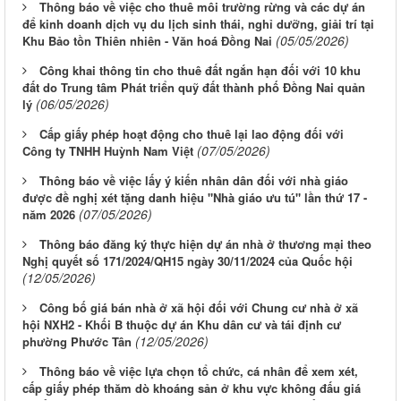
Thông báo về việc cho thuê môi trường rừng và các dự án
để kinh doanh dịch vụ du lịch sinh thái, nghỉ dưỡng, giải trí tại
(05/05/2026)
Khu Bảo tồn Thiên nhiên - Văn hoá Đồng Nai
Công khai thông tin cho thuê đất ngắn hạn đối với 10 khu
đất do Trung tâm Phát triển quỹ đất thành phố Đồng Nai quản
(06/05/2026)
lý
Cấp giấy phép hoạt động cho thuê lại lao động đối với
(07/05/2026)
Công ty TNHH Huỳnh Nam Việt
Thông báo về việc lấy ý kiến nhân dân đối với nhà giáo
được đề nghị xét tặng danh hiệu "Nhà giáo ưu tú" lần thứ 17 -
(07/05/2026)
năm 2026
Thông báo đăng ký thực hiện dự án nhà ở thương mại theo
Nghị quyết số 171/2024/QH15 ngày 30/11/2024 của Quốc hội
(12/05/2026)
Công bố giá bán nhà ở xã hội đối với Chung cư nhà ở xã
hội NXH2 - Khối B thuộc dự án Khu dân cư và tái định cư
(12/05/2026)
phường Phước Tân
Thông báo về việc lựa chọn tổ chức, cá nhân để xem xét,
cấp giấy phép thăm dò khoáng sản ở khu vực không đấu giá