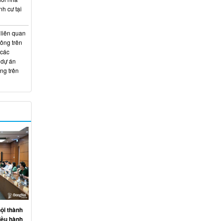
nh cư tại
 liên quan
hông trên
 các
 dự án
ng trên
ội thành
iều hành