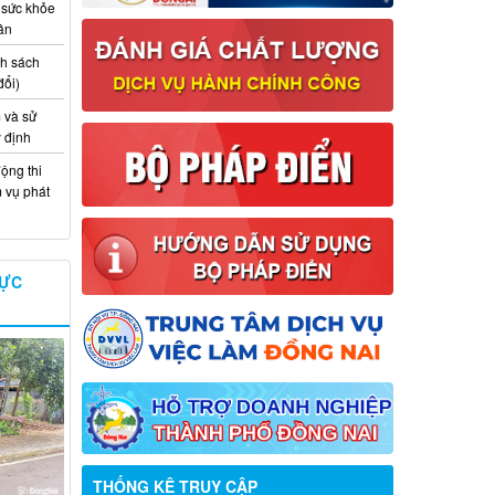
 sức khỏe
ân
nh sách
đổi)
 và sử
y định
ộng thi
m vụ phát
VỰC
Thông báo về việc tuyển dụng viên
chức năm 2026
THỐNG KÊ TRUY CẬP