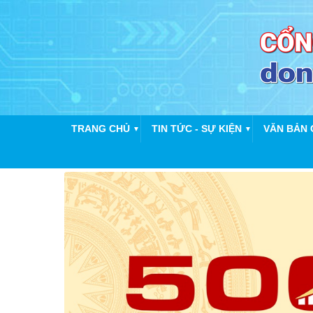
TRANG CHỦ
TIN TỨC - SỰ KIỆN
VĂN BẢN 
▼
▼