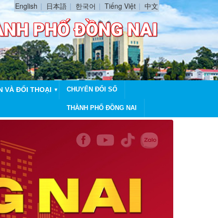
English
日本語
한국어
Tiếng Việt
中文
N VÀ ĐỐI THOẠI
CHUYỂN ĐỔI SỐ
▼
THÀNH PHỐ ĐỒNG NAI