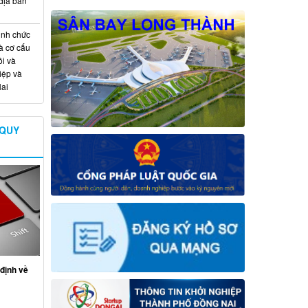
địa bàn
ịnh chức
à cơ cấu
i và
iệp và
ai
 QUY
định về