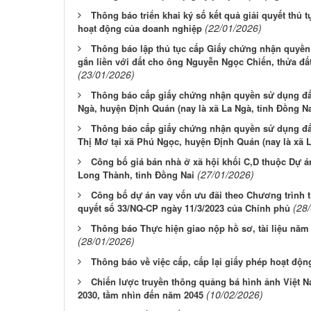
Thông báo triển khai ký số kết quả giải quyết thủ 
(22/01/2026)
hoạt động của doanh nghiệp
Thông báo lập thủ tục cấp Giấy chứng nhận quyền
gắn liền với đất cho ông Nguyễn Ngọc Chiến, thửa đất
(23/01/2026)
Thông báo cấp giấy chứng nhận quyền sử dụng đất
Ngà, huyện Định Quán (nay là xã La Ngà, tỉnh Đồng Na
Thông báo cấp giấy chứng nhận quyền sử dụng đấ
Thị Mơ tại xã Phú Ngọc, huyện Định Quán (nay là xã L
Công bố giá bán nhà ở xã hội khối C,D thuộc Dự á
(27/01/2026)
Long Thành, tỉnh Đồng Nai
Công bố dự án vay vốn ưu đãi theo Chương trình t
(28
quyết số 33/NQ-CP ngày 11/3/2023 của Chính phủ
Thông báo Thực hiện giao nộp hồ sơ, tài liệu năm
(28/01/2026)
Thông báo về việc cấp, cấp lại giấy phép hoạt độn
Chiến lược truyền thông quảng bá hình ảnh Việt N
(10/02/2026)
2030, tầm nhìn đến năm 2045