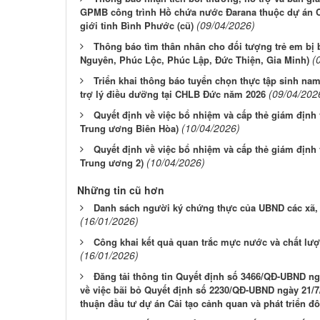
GPMB công trình Hồ chứa nước Đarana thuộc dự án Cụ
(09/04/2026)
giới tỉnh Bình Phước (cũ)
Thông báo tìm thân nhân cho đối tượng trẻ em bị 
(
Nguyên, Phúc Lộc, Phúc Lập, Đức Thiện, Gia Minh)
Triển khai thông báo tuyển chọn thực tập sinh nam 
(09/04/202
trợ lý điều dưỡng tại CHLB Đức năm 2026
Quyết định về việc bổ nhiệm và cấp thẻ giám định 
(10/04/2026)
Trung ương Biên Hòa)
Quyết định về việc bổ nhiệm và cấp thẻ giám định
(10/04/2026)
Trung ương 2)
Những tin cũ hơn
Danh sách người ký chứng thực của UBND các xã, 
(16/01/2026)
Công khai kết quả quan trắc mực nước và chất lư
(16/01/2026)
Đăng tải thông tin Quyết định số 3466/QĐ-UBND ng
về việc bãi bỏ Quyết định số 2230/QĐ-UBND ngày 21/7
thuận đầu tư dự án Cải tạo cảnh quan và phát triển đ