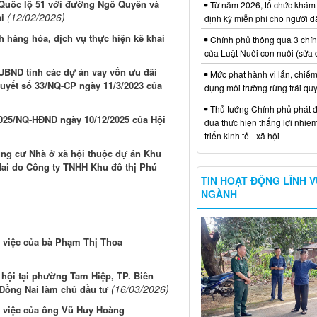
o Quốc lộ 51 với đường Ngô Quyền và
Từ năm 2026, tổ chức khám
(12/02/2026)
i
định kỳ miễn phí cho người d
 hàng hóa, dịch vụ thực hiện kê khai
Chính phủ thông qua 3 chí
của Luật Nuôi con nuôi (sửa 
a UBND tỉnh các dự án vay vốn ưu đãi
Mức phạt hành vi lấn, chiếm
quyết số 33/NQ-CP ngày 11/3/2023 của
dụng môi trường rừng trái qu
Thủ tướng Chính phủ phát đ
2025/NQ-HĐND ngày 10/12/2025 của Hội
đua thực hiện thắng lợi nhiệ
triển kinh tế - xã hội
ung cư Nhà ở xã hội thuộc dự án Khu
Nai do Công ty TNHH Khu đô thị Phú
TIN HOẠT ĐỘNG LĨNH 
NGÀNH
ụ việc của bà Phạm Thị Thoa
 hội tại phường Tam Hiệp, TP. Biên
(16/03/2026)
 Đồng Nai làm chủ đầu tư
ụ việc của ông Vũ Huy Hoàng