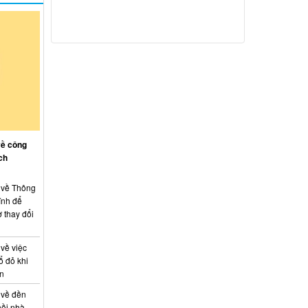
về công
ch
: về Thông
ính để
 thay đổi
 về việc
ổ đỏ khi
án
 về đền
hồi nhà