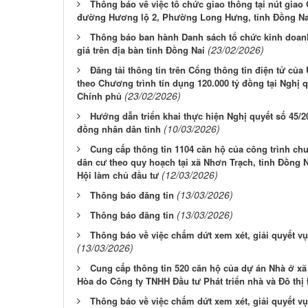
Thông báo về việc tổ chức giao thông tại nút gia
đường Hương lộ 2, Phường Long Hưng, tỉnh Đồng Na
Thông báo ban hành Danh sách tổ chức kinh doanh
(23/02/2026)
giá trên địa bàn tỉnh Đồng Nai
Đăng tải thông tin trên Cổng thông tin điện tử củ
theo Chương trình tín dụng 120.000 tỷ đồng tại Nghị 
(23/02/2026)
Chính phủ
Hướng dẫn triển khai thực hiện Nghị quyết số 45/
(10/03/2026)
đồng nhân dân tỉnh
Cung cấp thông tin 1104 căn hộ của công trình ch
dân cư theo quy hoạch tại xã Nhơn Trạch, tỉnh Đồng 
(12/03/2026)
Hội làm chủ đầu tư
(13/03/2026)
Thông báo đăng tin
(13/03/2026)
Thông báo đăng tin
Thông báo về việc chấm dứt xem xét, giải quyết v
(13/03/2026)
Cung cấp thông tin 520 căn hộ của dự án Nhà ở xã
Hòa do Công ty TNHH Đầu tư Phát triển nhà và Đô thị
Thông báo về việc chấm dứt xem xét, giải quyết v