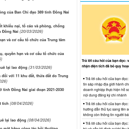
óng của Ban Chỉ đạo 389 tỉnh Đồng Nai
yết khiếu nại, tố cáo và phòng, chống
(20/03/2026)
h Đồng Nai
hạn và cơ cấu tổ chức của Trung tâm
ụ, quyền hạn và cơ cấu tổ chức của
6)
Trả lời câu hỏi của bạn đọc: 
nhận diện tích đã bỏ quy hoạ
(31/03/2026)
uê lại lao động
 đối với 11 khu đất, thửa đất do Trung
Trả lời câu hỏi của bạn đọc
026)
tin sáp nhập địa giới hành ch
ở tỉnh Đồng Nai giai đoạn 2021-2030
doanh nghiệp thực hiện hồ sơ
nội dung đăng ký chi nhánh
(08/04/2026)
 tích
Trả lời câu hỏi của bạn đọc:
hướng dẫn thủ tục sang tên s
không còn thông tin người b
(08/04/2026)
uê lại lao động
Trả lời câu hỏi của bạn đọc:
ao mặt bằng công tác bồi thường,
bù và cấp tái định cư khi thu 