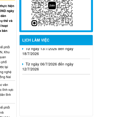
09/8/2026
 thực hiện
HĐND ngày
Từ ngày 27/7/2026 đến ngày
 dân
02/8/2026
cụ thể và
i hoạt
Từ ngày 20/7/2026 đến ngày
a bàn
26/7/2026
LỊCH LÀM VIỆC
Từ ngày 13/7/2026 đến ngày
18/7/2026
hế phối
CN, Khu
 quan
Từ ngày 06/7/2026 đến ngày
h phố
12/7/2026
ớc tại
ông nghệ
Đồng Nai
ác văn
 lĩnh vực
dân tỉnh
hế phối
 và