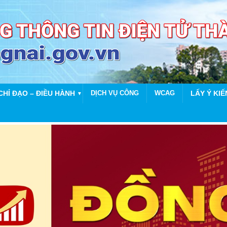
CHỈ ĐẠO – ĐIỀU HÀNH
DỊCH VỤ CÔNG
WCAG
LẤY Ý KIẾ
▼