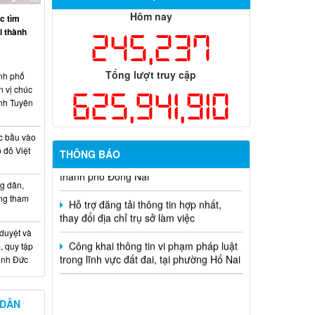
Thông báo tuyển chọn tổ chức và cá
Hôm nay
c tìm
nhân chủ trì thực hiện nhiệm vụ khoa
ại thành
245,237
học và công nghệ cấp thành phố sử
dụng ngân sách nhà nước đặt hàng thực
hiện năm 2026 (đợt 1) lần 3
Tổng lượt truy cập
nh phố
n vị chúc
625,941,910
Kế hoạch Thông tin, tuyên truyền triển
nh Tuyên
khai Kế hoạch Khám sức khỏe định kỳ
hoặc khám sàng lọc miễn phí ít nhất mỗi
năm một lần cho người dân trên địa bàn
c bầu vào
thành phố Đồng Nai
 đỏ Việt
THÔNG BÁO
Hỗ trợ đăng tải thông tin hợp nhất,
g dân,
thay đổi địa chỉ trụ sở làm việc
ống tham
Công khai thông tin vi phạm pháp luật
 duyệt và
trong lĩnh vực đất đai, tại phường Hố Nai
, quy tập
Minh Đức
 DÂN