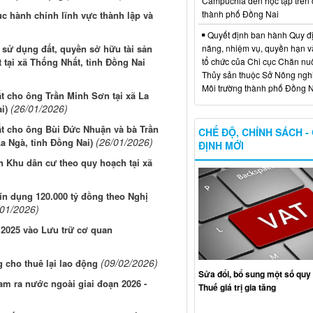
Campuchia đến học tập trên 
thành phố Đồng Nai
tục hành chính lĩnh vực thành lập và
Quyết định ban hành Quy đ
năng, nhiệm vụ, quyền hạn v
 sử dụng đất, quyền sở hữu tài sản
tổ chức của Chi cục Chăn nuô
 tại xã Thống Nhất, tỉnh Đồng Nai
Thủy sản thuộc Sở Nông ngh
Môi trường thành phố Đồng N
 cho ông Trần Minh Sơn tại xã La
(26/01/2026)
i)
t cho ông Bùi Đức Nhuận và bà Trần
CHẾ ĐỘ, CHÍNH SÁCH -
(26/01/2026)
a Ngà, tỉnh Đồng Nai)
ĐỊNH MỚI
n Khu dân cư theo quy hoạch tại xã
ín dụng 120.000 tỷ đồng theo Nghị
/01/2026)
 2025 vào Lưu trữ cơ quan
(09/02/2026)
g cho thuê lại lao động
Sửa đổi, bổ sung một số quy 
am ra nước ngoài giai đoạn 2026 -
Thuế giá trị gia tăng