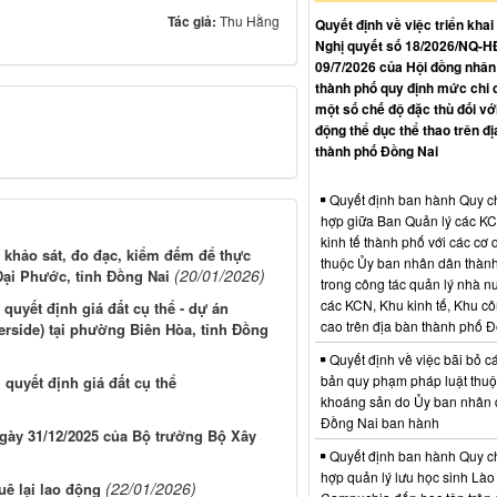
Tác giả:
Thu Hằng
Quyết định về việc triển khai
Nghị quyết số 18/2026/NQ-
09/7/2026 của Hội đồng nhân
thành phố quy định mức chi 
một số chế độ đặc thù đối vớ
động thể dục thể thao trên đị
thành phố Đồng Nai
Quyết định ban hành Quy c
hợp giữa Ban Quản lý các K
kinh tế thành phố với các cơ
, khảo sát, đo đạc, kiểm đếm để thực
thuộc Ủy ban nhân dân thàn
(20/01/2026)
 Đại Phước, tỉnh Đồng Nai
trong công tác quản lý nhà nư
các KCN, Khu kinh tế, Khu c
quyết định giá đất cụ thể - dự án
cao trên địa bàn thành phố 
side) tại phường Biên Hòa, tỉnh Đồng
Quyết định về việc bãi bỏ c
bản quy phạm pháp luật thuộc
quyết định giá đất cụ thể
khoáng sản do Ủy ban nhân 
Đồng Nai ban hành
ngày 31/12/2025 của Bộ trưởng Bộ Xây
Quyết định ban hành Quy c
hợp quản lý lưu học sinh Lào
(22/01/2026)
uê lại lao động