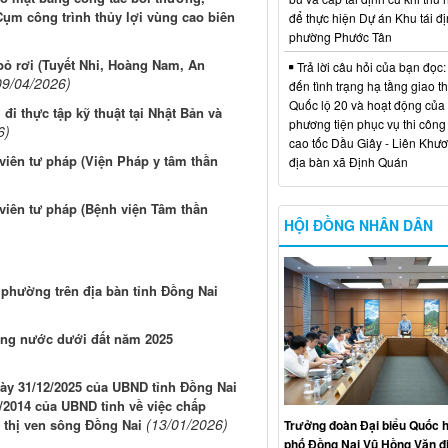
m công trình thủy lợi vùng cao biên
để thực hiện Dự án Khu tái đị
phường Phước Tân
bỏ rơi (Tuyết Nhi, Hoàng Nam, An
Trả lời câu hỏi của bạn đọc:
09/04/2026)
đến tình trạng hạ tầng giao t
Quốc lộ 20 và hoạt động của
đi thực tập kỹ thuật tại Nhật Bản và
phương tiện phục vụ thi công
6)
cao tốc Dầu Giây - Liên Khươ
viên tư pháp (Viện Pháp y tâm thần
địa bàn xã Định Quán
 viên tư pháp (Bệnh viện Tâm thần
HỘI ĐỒNG NHÂN DÂN
phường trên địa bàn tỉnh Đồng Nai
ợng nước dưới đất năm 2025
ày 31/12/2025 của UBND tỉnh Đồng Nai
/2014 của UBND tỉnh về việc chấp
(13/01/2026)
ô thị ven sông Đồng Nai
Trưởng đoàn Đại biểu Quốc h
phố Đồng Nai Vũ Hồng Văn đ