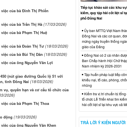
Tiếp tục khảo sát các khu vự
 việc của bà Đinh Thị Phiến
kiếm, quy tập hài cốt liệt sĩ t
phố Đồng Nai
(17/03/2026)
 việc của bà Trần Thị Hà
Ủy ban MTTQ Việt Nam thà
ụ việc của bà Phạm Thị Huệ
Đồng Nai và các cơ quan, đơ
mừng ngày truyền thống ngà
(18/03/2026)
 việc của bà Đoàn Thị Tư
giáo của Đảng
(18/03/2026)
 việc của bà Bùi Thị Dân
Đồng Nai có 2 cá nhân đượ
Ban Chấp hành Hội Chữ thập
ụ việc của ông Nguyễn Văn Lợi
Nam nhiệm kỳ 2026-2031
Tập huấn pháp luật tiếp côn
450 (nút giao đường Quốc lộ 51 với
khiếu nại, tố cáo, phòng, ch
(18/03/2026)
, tỉnh Đồng Nai
nhũng
m vụ, quyền hạn và cơ cấu tổ chức của
Kiểm tra vị trí chuẩn bị tổng
03/2026)
tổ chức Lễ Triển khai tìm kiếm
ụ việc của bà Phạm Thị Thoa
hài cốt liệt sĩ tại khu vực xã 
(19/03/2026)
ao động
TRẢ LỜI Ý KIẾN NGƯỜI
ụ việc của ông Nguyễn Văn Khen