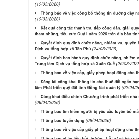
(19/03/2026)
Thông báo về việc công bố thông tin đường dây n
(19/03/2026)
Kết quả công tác thanh tra, tiếp công dân, giải qu
tham nhũng, tiêu cực Quý I năm 2026 trên địa bàn tỉn
Quyết định quy định chức năng, nhiệm vụ, quyền 
(24/03/2026)
Dịch vụ tổng hợp xã Tân Phú
Quyết định ban hành quy định chức năng, nhiệm v
(25/03/202
Trung tâm Dịch vụ tổng hợp xã Xuân Quế
Thông báo về việc cấp, giấy phép hoạt động cho th
Đăng tải công khai thông tin cho thuê đất ngắn hạn
(02/04/2
tâm Phát triển quỹ đất tỉnh Đồng Nai quản lý
Công khai điều chỉnh Chương trình phát triển nhà 
(06/04/2026)
Thông báo tìm kiếm người bị yêu cầu tuyên bố mất
(08/04/2026)
Thông báo tuyển dụng
Thông báo về việc cấp giấy phép hoạt động cho th
Thông báo nhận tiền bồi thường, hỗ trợ và bàn gi