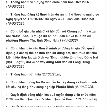
Thông báo tuyển dụng viên chức năm học 2025-2026
(15/05/2026)
Thông báo đăng ký thực hiện dự án nhà ở thương mại theo
Nghị quyết số 171/2024/QH15 ngày 30/11/2024 của Quốc hội
(19/05/2026)
Công bố giá bán nhà ở xã hội đối với Chung cư nhà ở xã
hội NXH2 - Khối B thuộc dự án Khu dân cư và tái định cư
(19/05/2026)
phường Phước Tân, tỉnh Đồng Nai
Công khai báo cáo thuyết minh phương án giá đất, quyết
định giá đất cụ thể để tính tiền sử dụng đất, tiền thuê đất cho
Liên hiệp Hợp tác xã Dịch vụ Nông nghiệp tổng hợp Đồng Nai
(đợt 1, đợt 2, đợt 3) để xây dựng Khu dân cư Long Hưng ...
(23/05/2026)
(27/05/2026)
Thông báo mời thầu
Công khai thông tin Dự án đầu tư xây dựng và kinh doanh
(01/06/2026)
kết cấu hạ tầng Khu công nghiệp Phước Bình
Quyết định công nhận kết quả tuyển dụng viên chức năm
(04/06/2026)
2026 của Ban Quản lý cửa khẩu Quốc tế Hoa Lư
Quyết định công nhận kết quả tuyển dụng viên chức năm