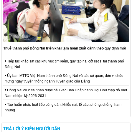
Thuế thành phố Đồng Nai triển khai tạm hoãn xuất cảnh theo quy định mới
Tiếp tục khảo sát các khu vực tìm kiếm, quy tập hài cốt liệt sĩ tại thành phố
Đồng Nai
Ủy ban MTTQ Việt Nam thành phố Đồng Nai và các cơ quan, đơn vị chúc
mừng ngày truyền thống ngành Tuyên giáo của Đảng
Đồng Nai có 2 cá nhân được bầu vào Ban Chấp hành Hội Chữ thập đỏ Việt
Nam nhiệm kỳ 2026-2031
Tập huấn pháp luật tiếp công dân, khiếu nại, tố cáo, phòng, chống tham
nhũng
TRẢ LỜI Ý KIẾN NGƯỜI DÂN