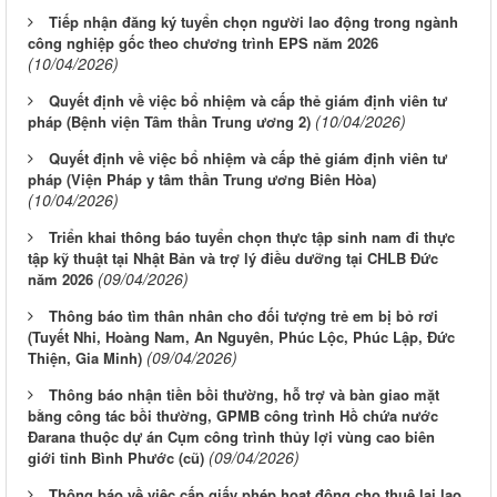
Tiếp nhận đăng ký tuyển chọn người lao động trong ngành
công nghiệp gốc theo chương trình EPS năm 2026
(10/04/2026)
Quyết định về việc bổ nhiệm và cấp thẻ giám định viên tư
(10/04/2026)
pháp (Bệnh viện Tâm thần Trung ương 2)
Quyết định về việc bổ nhiệm và cấp thẻ giám định viên tư
pháp (Viện Pháp y tâm thần Trung ương Biên Hòa)
(10/04/2026)
Triển khai thông báo tuyển chọn thực tập sinh nam đi thực
tập kỹ thuật tại Nhật Bản và trợ lý điều dưỡng tại CHLB Đức
(09/04/2026)
năm 2026
Thông báo tìm thân nhân cho đối tượng trẻ em bị bỏ rơi
(Tuyết Nhi, Hoàng Nam, An Nguyên, Phúc Lộc, Phúc Lập, Đức
(09/04/2026)
Thiện, Gia Minh)
Thông báo nhận tiền bồi thường, hỗ trợ và bàn giao mặt
bằng công tác bồi thường, GPMB công trình Hồ chứa nước
Đarana thuộc dự án Cụm công trình thủy lợi vùng cao biên
(09/04/2026)
giới tỉnh Bình Phước (cũ)
Thông báo về việc cấp giấy phép hoạt động cho thuê lại lao