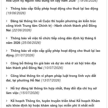
(19/06/2026)
hóa Dịch vụ Người tiêu dùng tin cậy năm 2026"
Thông báo cấp Giấy phép hoạt động cho thuê lại lao động
(19/06/2026)
Đăng tải thông tin về Cuộc thi tuyển phương án kiến trúc
công trình Trung tâm Chính trị - Hành chính thành phố Đồng
(22/06/2026)
Nai
Thông báo về việc tổ chức tiếp công dân định kỳ tháng 6
(25/06/2026)
năm 2026
Thông báo về việc cấp giấy phép hoạt động cho thuê lại lao
(01/07/2026)
động
Công bố thông tin giá bán và dự án nhà ở xã hội trên địa
(10/07/2026)
bàn thành phố Đồng Nai
Công khai thông tin vi phạm pháp luật trong lĩnh vực đất
(13/07/2026)
đai, tại phường Hố Nai
Hỗ trợ đăng tải thông tin hợp nhất, thay đổi địa chỉ trụ sở
(15/07/2026)
làm việc
Kế hoạch Thông tin, tuyên truyền triển khai Kế hoạch Khám
sức khỏe định kỳ hoặc khám sàng lọc miễn phí ít nhất mỗi