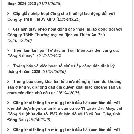
(24/04/2026)
đoạn 2026-2030
Cấp giấy phép hoạt động cho thuê lại lao động đối với
(23/04/2026)
Công ty TNHH TMDV QFS
Gia hạn giấy phép hoạt động cho thuê lại lao động đối với
Công ty TNHH Thương mại và Dịch vụ Thiên An Phú
(23/04/2026)
Triển lãm tài liệu “Từ dấu ấn Trấn Biên xưa đến vùng đất
(21/04/2026)
Đồng Nai nay”
Thông báo về việc hoãn tổ chức tiếp công dân định kỳ
(21/04/2026)
tháng 4 năm 2026
Thông báo công khai tên tổ chức đề nghị thăm dò khoáng
sản ở khu vực không đấu giá quyền khai thác khoáng sản và
(16/04/2026)
chưa xác định chủ đầu tư
Công khai thông tin mời gọi nhà đầu tư quan tâm đối với
khu đất thực hiện dự án khu dân cư số 11 tại xã Dầu Giây, tỉnh
Đồng Nai (thửa đất số 1587 tờ bản đồ số 18 xã Dầu Giây, tỉnh
(15/04/2026)
Đồng Nai)
Công khai thông tin mời gọi nhà đầu tư quan tâm đối với