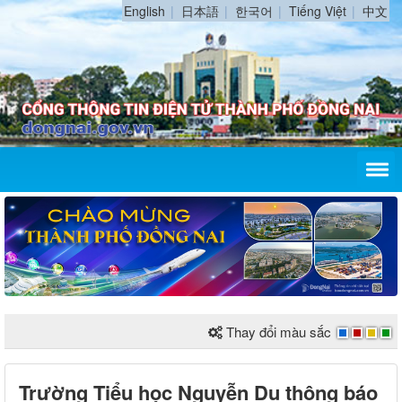
English
日本語
한국어
Tiếng Việt
中文
Thay đổi màu sắc
Trường Tiểu học Nguyễn Du thông báo