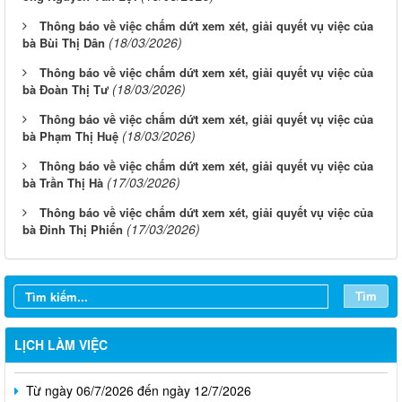
Thông báo về việc chấm dứt xem xét, giải quyết vụ việc của
(18/03/2026)
bà Bùi Thị Dân
Thông báo về việc chấm dứt xem xét, giải quyết vụ việc của
(18/03/2026)
bà Đoàn Thị Tư
Thông báo về việc chấm dứt xem xét, giải quyết vụ việc của
(18/03/2026)
bà Phạm Thị Huệ
Thông báo về việc chấm dứt xem xét, giải quyết vụ việc của
(17/03/2026)
bà Trần Thị Hà
Thông báo về việc chấm dứt xem xét, giải quyết vụ việc của
(17/03/2026)
bà Đinh Thị Phiến
Từ ngày 03/8/2026 đến ngày 09/8/2026
Từ ngày 27/7/2026 đến ngày 02/8/2026
Tìm
Từ ngày 20/7/2026 đến ngày 26/7/2026
Từ ngày 13/7/2026 đến ngày 18/7/2026
LỊCH LÀM VIỆC
Từ ngày 06/7/2026 đến ngày 12/7/2026