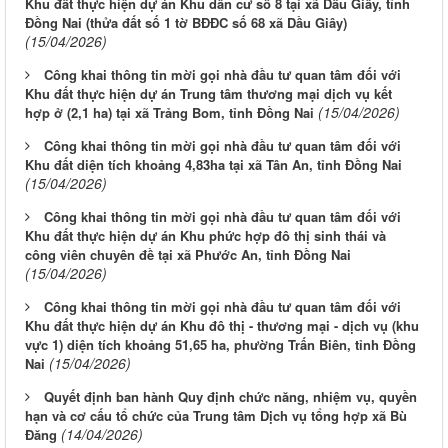
Khu đất thực hiện dự án Khu dân cư số 8 tại xã Dầu Giây, tỉnh
Đồng Nai (thửa đất số 1 tờ BĐĐC số 68 xã Dầu Giây)
(15/04/2026)
Công khai thông tin mời gọi nhà đầu tư quan tâm đối với
Khu đất thực hiện dự án Trung tâm thương mại dịch vụ kết
(15/04/2026)
hợp ở (2,1 ha) tại xã Trảng Bom, tỉnh Đồng Nai
Công khai thông tin mời gọi nhà đầu tư quan tâm đối với
Khu đất diện tích khoảng 4,83ha tại xã Tân An, tỉnh Đồng Nai
(15/04/2026)
Công khai thông tin mời gọi nhà đầu tư quan tâm đối với
Khu đất thực hiện dự án Khu phức hợp đô thị sinh thái và
công viên chuyên đề tại xã Phước An, tỉnh Đồng Nai
(15/04/2026)
Công khai thông tin mời gọi nhà đầu tư quan tâm đối với
Khu đất thực hiện dự án Khu đô thị - thương mại - dịch vụ (khu
vực 1) diện tích khoảng 51,65 ha, phường Trấn Biên, tỉnh Đồng
(15/04/2026)
Nai
Quyết định ban hành Quy định chức năng, nhiệm vụ, quyền
hạn và cơ cấu tổ chức của Trung tâm Dịch vụ tổng hợp xã Bù
(14/04/2026)
Đăng