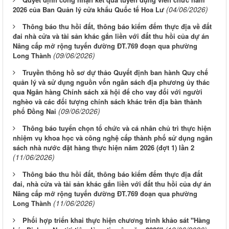
(04/06/2026)
2026 của Ban Quản lý cửa khẩu Quốc tế Hoa Lư
Thông báo thu hồi đất, thông báo kiểm đếm thực địa về đất
đai nhà cửa và tài sản khác gắn liền với đất thu hồi của dự án
Nâng cấp mở rộng tuyến đường ĐT.769 đoạn qua phường
(09/06/2026)
Long Thành
Truyền thông hồ sơ dự thảo Quyết định ban hành Quy chế
quản lý và sử dụng nguồn vốn ngân sách địa phương ủy thác
qua Ngân hàng Chính sách xã hội để cho vay đối với người
nghèo và các đối tượng chính sách khác trên địa bàn thành
(09/06/2026)
phố Đồng Nai
Thông báo tuyển chọn tổ chức và cá nhân chủ trì thực hiện
nhiệm vụ khoa học và công nghệ cấp thành phố sử dụng ngân
sách nhà nước đặt hàng thực hiện năm 2026 (đợt 1) lần 2
(11/06/2026)
Thông báo thu hồi đất, thông báo kiểm đếm thực địa đất
đai, nhà cửa và tài sản khác gắn liền với đất thu hồi của dự án
Nâng cấp mở rộng tuyến đường ĐT.769 đoạn qua phường
(11/06/2026)
Long Thành
Phối hợp triển khai thực hiện chương trình khảo sát "Hàng