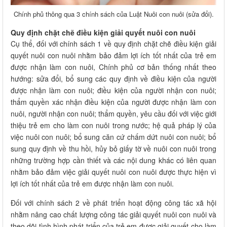
Chính phủ thông qua 3 chính sách của Luật Nuôi con nuôi (sửa đổi).
Quy định chặt chẽ điều kiện giải quyết nuôi con nuôi
Cụ thể, đối với chính sách 1 về quy định chặt chẽ điều kiện giải
quyết nuôi con nuôi nhằm bảo đảm lợi ích tốt nhất của trẻ em
được nhận làm con nuôi, Chính phủ cơ bản thống nhất theo
hướng: sửa đổi, bổ sung các quy định về điều kiện của người
được nhận làm con nuôi; điều kiện của người nhận con nuôi;
thẩm quyền xác nhận điều kiện của người được nhận làm con
nuôi, người nhận con nuôi; thẩm quyền, yêu cầu đối với việc giới
thiệu trẻ em cho làm con nuôi trong nước; hệ quả pháp lý của
việc nuôi con nuôi; bổ sung căn cứ chấm dứt nuôi con nuôi; bổ
sung quy định về thu hồi, hủy bỏ giấy tờ về nuôi con nuôi trong
những trường hợp cần thiết và các nội dung khác có liên quan
nhằm bảo đảm việc giải quyết nuôi con nuôi được thực hiện vì
lợi ích tốt nhất của trẻ em được nhận làm con nuôi.
Đối với chính sách 2 về phát triển hoạt động công tác xã hội
nhằm nâng cao chất lượng công tác giải quyết nuôi con nuôi và
theo dõi tình hình phát triển của trẻ em được giải quyết cho làm