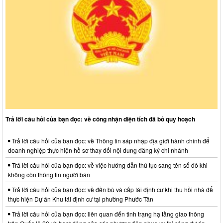
Trả lời câu hỏi của bạn đọc: về công nhận diện tích đã bỏ quy hoạch
Trả lời câu hỏi của bạn đọc: về Thông tin sáp nhập địa giới hành chính để
doanh nghiệp thực hiện hồ sơ thay đổi nội dung đăng ký chi nhánh
Trả lời câu hỏi của bạn đọc: về việc hướng dẫn thủ tục sang tên sổ đỏ khi
không còn thông tin người bán
Trả lời câu hỏi của bạn đọc: về đền bù và cấp tái định cư khi thu hồi nhà để
thực hiện Dự án Khu tái định cư tại phường Phước Tân
Trả lời câu hỏi của bạn đọc: liên quan đến tình trạng hạ tầng giao thông