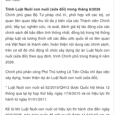
Trình Luật Nuôi con nuôi (sửa đổi) trong tháng 6/2026
Chính phủ giao Bộ Tư pháp chủ trì, phối hợp với các bộ, cơ
quan liên quan tiếp thu tối đa ý kiến của các Thành viên Chính
phủ; tiếp tục nghiên cứu, rà soát, đánh giá kỹ tác động của các
chính sách để bảo đảm tính thống nhất, đồng bộ trong hệ thống
pháp luật và tương thích với các điều ước quốc tế có liên quan
mà Việt Nam là thành viên; hoàn thiện nội dung các chính sách,
trên cơ sở đó chủ động tổ chức xây dựng dự án Luật Nuôi con
nuôi (sửa đổi) theo quy định, trình Chính phủ trong tháng 6 năm
2026.
Chính phủ phân công Phó Thủ tướng Lê Tiến Châu chỉ đạo việc
xây dựng, hoàn thiện dự án Luật Nuôi con nuôi (sửa đổi).
* Luật Nuôi con nuôi số 52/2010/QH12 được Quốc hội khóa 12
thông qua tại kỳ họp thứ bảy, ngày 17/6/2010 và có hiệu lực thi
hành từ ngày 01/01/2011.
Kể từ khi Luật Nuôi con nuôi có hiệu lực thi hành cho đến ngày
30/6/2025, trên toàn quốc đã giải quyết được 44.642 trẻ em có