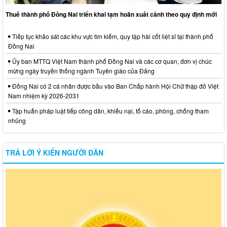
Thuế thành phố Đồng Nai triển khai tạm hoãn xuất cảnh theo quy định mới
Tiếp tục khảo sát các khu vực tìm kiếm, quy tập hài cốt liệt sĩ tại thành phố
Đồng Nai
Ủy ban MTTQ Việt Nam thành phố Đồng Nai và các cơ quan, đơn vị chúc
mừng ngày truyền thống ngành Tuyên giáo của Đảng
Đồng Nai có 2 cá nhân được bầu vào Ban Chấp hành Hội Chữ thập đỏ Việt
Nam nhiệm kỳ 2026-2031
Tập huấn pháp luật tiếp công dân, khiếu nại, tố cáo, phòng, chống tham
nhũng
TRẢ LỜI Ý KIẾN NGƯỜI DÂN