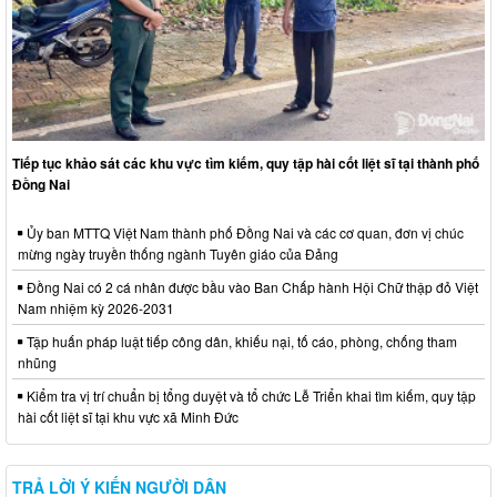
Tiếp tục khảo sát các khu vực tìm kiếm, quy tập hài cốt liệt sĩ tại thành phố
Đồng Nai
Ủy ban MTTQ Việt Nam thành phố Đồng Nai và các cơ quan, đơn vị chúc
mừng ngày truyền thống ngành Tuyên giáo của Đảng
Đồng Nai có 2 cá nhân được bầu vào Ban Chấp hành Hội Chữ thập đỏ Việt
Nam nhiệm kỳ 2026-2031
Tập huấn pháp luật tiếp công dân, khiếu nại, tố cáo, phòng, chống tham
nhũng
Kiểm tra vị trí chuẩn bị tổng duyệt và tổ chức Lễ Triển khai tìm kiếm, quy tập
hài cốt liệt sĩ tại khu vực xã Minh Đức
TRẢ LỜI Ý KIẾN NGƯỜI DÂN