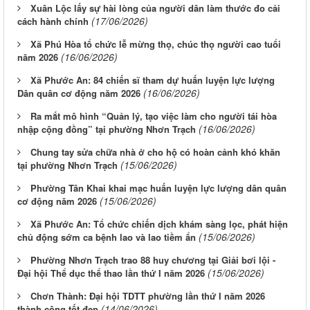
Xuân Lộc lấy sự hài lòng của người dân làm thước đo cải
(17/06/2026)
cách hành chính
Xã Phú Hòa tổ chức lễ mừng thọ, chúc thọ người cao tuổi
(16/06/2026)
năm 2026
Xã Phước An: 84 chiến sĩ tham dự huấn luyện lực lượng
(16/06/2026)
Dân quân cơ động năm 2026
Ra mắt mô hình “Quản lý, tạo việc làm cho người tái hòa
(16/06/2026)
nhập cộng đồng” tại phường Nhơn Trạch
Chung tay sửa chữa nhà ở cho hộ có hoàn cảnh khó khăn
(15/06/2026)
tại phường Nhơn Trạch
Phường Tân Khai khai mạc huấn luyện lực lượng dân quân
(15/06/2026)
cơ động năm 2026
Xã Phước An: Tổ chức chiến dịch khám sàng lọc, phát hiện
(15/06/2026)
chủ động sớm ca bệnh lao và lao tiềm ẩn
Phường Nhơn Trạch trao 88 huy chương tại Giải bơi lội -
(15/06/2026)
Đại hội Thể dục thể thao lần thứ I năm 2026
Chơn Thành: Đại hội TDTT phường lần thứ I năm 2026
(14/06/2026)
thành công tốt đẹp