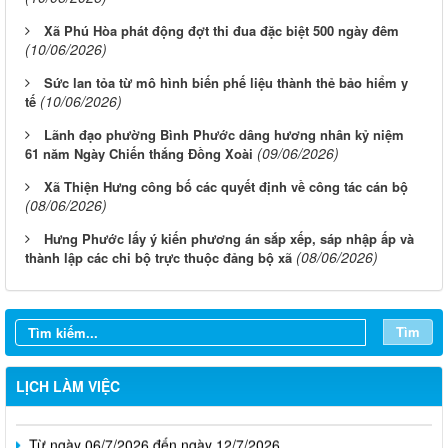
Xã Phú Hòa phát động đợt thi đua đặc biệt 500 ngày đêm
(10/06/2026)
Sức lan tỏa từ mô hình biến phế liệu thành thẻ bảo hiểm y
(10/06/2026)
tế
Lãnh đạo phường Bình Phước dâng hương nhân kỷ niệm
(09/06/2026)
61 năm Ngày Chiến thắng Đồng Xoài
Xã Thiện Hưng công bố các quyết định về công tác cán bộ
(08/06/2026)
Hưng Phước lấy ý kiến phương án sắp xếp, sáp nhập ấp và
(08/06/2026)
thành lập các chi bộ trực thuộc đảng bộ xã
Từ ngày 03/8/2026 đến ngày 09/8/2026
Từ ngày 27/7/2026 đến ngày 02/8/2026
Tìm
Từ ngày 20/7/2026 đến ngày 26/7/2026
LỊCH LÀM VIỆC
Từ ngày 13/7/2026 đến ngày 18/7/2026
Từ ngày 06/7/2026 đến ngày 12/7/2026