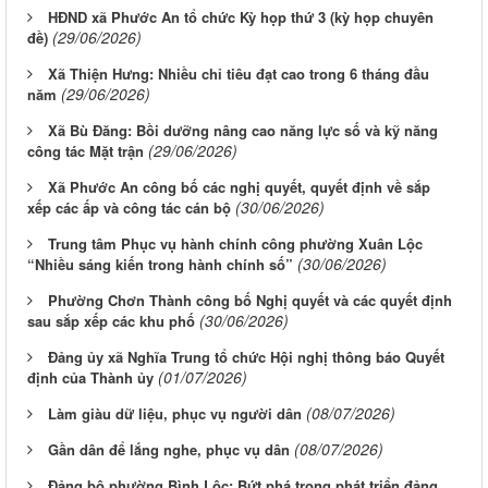
HĐND xã Phước An tổ chức Kỳ họp thứ 3 (kỳ họp chuyên
(29/06/2026)
đề)
Xã Thiện Hưng: Nhiều chỉ tiêu đạt cao trong 6 tháng đầu
(29/06/2026)
năm
Xã Bù Đăng: Bồi dưỡng nâng cao năng lực số và kỹ năng
(29/06/2026)
công tác Mặt trận
Xã Phước An công bố các nghị quyết, quyết định về sắp
(30/06/2026)
xếp các ấp và công tác cán bộ
Trung tâm Phục vụ hành chính công phường Xuân Lộc
(30/06/2026)
“Nhiều sáng kiến trong hành chính số”
Phường Chơn Thành công bố Nghị quyết và các quyết định
(30/06/2026)
sau sắp xếp các khu phố
Đảng ủy xã Nghĩa Trung tổ chức Hội nghị thông báo Quyết
(01/07/2026)
định của Thành ủy
(08/07/2026)
Làm giàu dữ liệu, phục vụ người dân
(08/07/2026)
Gần dân để lắng nghe, phục vụ dân
Đảng bộ phường Bình Lộc: Bứt phá trong phát triển đảng