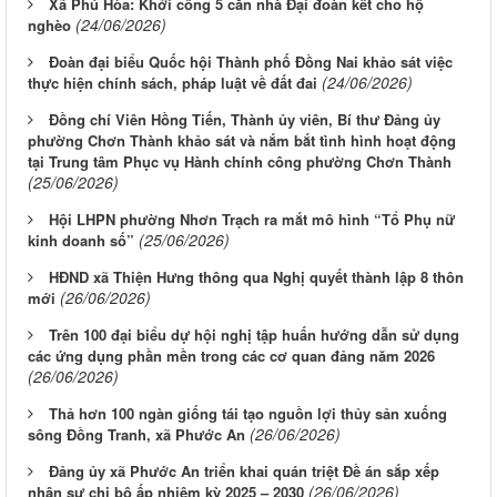
Xã Phú Hòa: Khởi công 5 căn nhà Đại đoàn kết cho hộ
(24/06/2026)
nghèo
Đoàn đại biểu Quốc hội Thành phố Đồng Nai khảo sát việc
(24/06/2026)
thực hiện chính sách, pháp luật về đất đai
Đồng chí Viên Hồng Tiến, Thành ủy viên, Bí thư Đảng ủy
phường Chơn Thành khảo sát và nắm bắt tình hình hoạt động
tại Trung tâm Phục vụ Hành chính công phường Chơn Thành
(25/06/2026)
Hội LHPN phường Nhơn Trạch ra mắt mô hình “Tổ Phụ nữ
(25/06/2026)
kinh doanh số”
HĐND xã Thiện Hưng thông qua Nghị quyết thành lập 8 thôn
(26/06/2026)
mới
Trên 100 đại biểu dự hội nghị tập huấn hướng dẫn sử dụng
các ứng dụng phần mền trong các cơ quan đảng năm 2026
(26/06/2026)
Thả hơn 100 ngàn giống tái tạo nguồn lợi thủy sản xuống
(26/06/2026)
sông Đồng Tranh, xã Phước An
Đảng ủy xã Phước An triển khai quán triệt Đề án sắp xếp
(26/06/2026)
nhân sự chi bộ ấp nhiệm kỳ 2025 – 2030