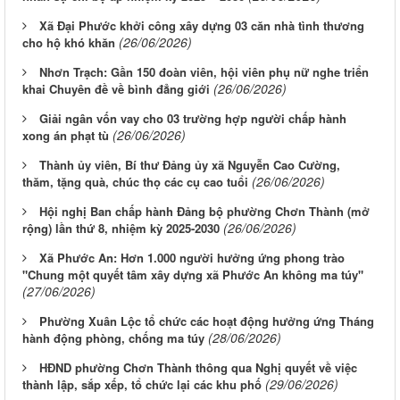
Xã Đại Phước khởi công xây dựng 03 căn nhà tình thương
(26/06/2026)
cho hộ khó khăn
Nhơn Trạch: Gần 150 đoàn viên, hội viên phụ nữ nghe triển
(26/06/2026)
khai Chuyên đề về bình đẳng giới
Giải ngân vốn vay cho 03 trường hợp người chấp hành
(26/06/2026)
xong án phạt tù
Thành ủy viên, Bí thư Đảng ủy xã Nguyễn Cao Cường,
(26/06/2026)
thăm, tặng quà, chúc thọ các cụ cao tuổi
Hội nghị Ban chấp hành Đảng bộ phường Chơn Thành (mở
(26/06/2026)
rộng) lần thứ 8, nhiệm kỳ 2025-2030
Xã Phước An: Hơn 1.000 người hưởng ứng phong trào
"Chung một quyết tâm xây dựng xã Phước An không ma túy"
(27/06/2026)
Phường Xuân Lộc tổ chức các hoạt động hưởng ứng Tháng
(28/06/2026)
hành động phòng, chống ma túy
HĐND phường Chơn Thành thông qua Nghị quyết về việc
(29/06/2026)
thành lập, sắp xếp, tổ chức lại các khu phố