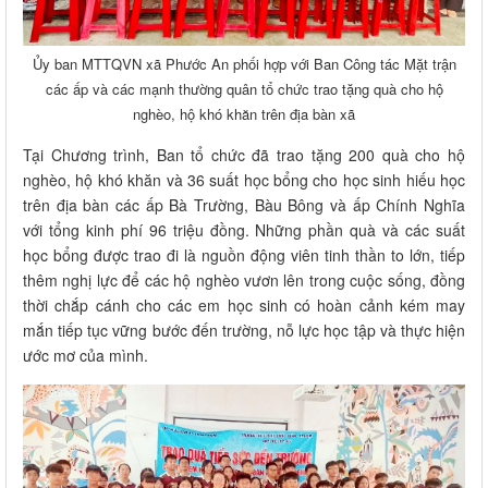
Ủy ban MTTQVN xã Phước An phối hợp với Ban Công tác Mặt trận
các ấp và các mạnh thường quân tổ chức trao tặng quà cho hộ
nghèo, hộ khó khăn trên địa bàn xã
Tại Chương trình, Ban tổ chức đã trao tặng 200 quà cho hộ
nghèo, hộ khó khăn và 36 suất học bổng cho học sinh hiếu học
trên địa bàn các ấp Bà Trường, Bàu Bông và ấp Chính Nghĩa
với tổng kinh phí 96 triệu đồng. Những phần quà và các suất
học bổng được trao đi là nguồn động viên tinh thần to lớn, tiếp
thêm nghị lực để các hộ nghèo vươn lên trong cuộc sống, đồng
thời chắp cánh cho các em học sinh có hoàn cảnh kém may
mắn tiếp tục vững bước đến trường, nỗ lực học tập và thực hiện
ước mơ của mình.