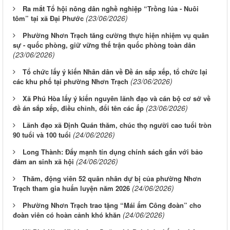
Ra mắt Tổ hội nông dân nghề nghiệp “Trồng lúa - Nuôi
(23/06/2026)
tôm” tại xã Đại Phước
Phường Nhơn Trạch tăng cường thực hiện nhiệm vụ quân
sự - quốc phòng, giữ vững thế trận quốc phòng toàn dân
(23/06/2026)
Tổ chức lấy ý kiến Nhân dân về Đề án sắp xếp, tổ chức lại
(23/06/2026)
các khu phố tại phường Nhơn Trạch
Xã Phú Hòa lấy ý kiến nguyên lãnh đạo và cán bộ cơ sở về
(23/06/2026)
đề án sắp xếp, điều chỉnh, đổi tên các ấp
Lãnh đạo xã Định Quán thăm, chúc thọ người cao tuổi tròn
(24/06/2026)
90 tuổi và 100 tuổi
Long Thành: Đẩy mạnh tín dụng chính sách gắn với bảo
(24/06/2026)
đảm an sinh xã hội
Thăm, động viên 52 quân nhân dự bị của phường Nhơn
(24/06/2026)
Trạch tham gia huấn luyện năm 2026
Phường Nhơn Trạch trao tặng “Mái ấm Công đoàn” cho
(24/06/2026)
đoàn viên có hoàn cảnh khó khăn