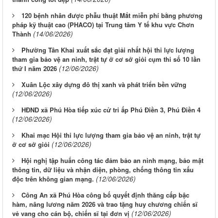
120 bệnh nhân được phẫu thuật Mắt miễn phí bằng phương
pháp kỹ thuật cao (PHACO) tại Trung tâm Y tế khu vực Chơn
(14/06/2026)
Thành
Phường Tân Khai xuất sắc đạt giải nhất hội thi lực lượng
tham gia bảo vệ an ninh, trật tự ở cơ sở giỏi cụm thi số 10 lần
(12/06/2026)
thứ I năm 2026
Xuân Lộc xây dựng đô thị xanh và phát triển bền vững
(12/06/2026)
HĐND xã Phú Hòa tiếp xúc cử tri ấp Phú Điền 3, Phú Điền 4
(12/06/2026)
Khai mạc Hội thi lực lượng tham gia bảo vệ an ninh, trật tự
(12/06/2026)
ở cơ sở giỏi
Hội nghị tập huấn công tác đảm bảo an ninh mạng, bảo mật
thông tin, dữ liệu và nhận diện, phòng, chống thông tin xấu
(12/06/2026)
độc trên không gian mạng.
Công An xã Phú Hòa công bố quyết định thăng cấp bậc
hàm, nâng lương năm 2026 và trao tặng huy chương chiến sĩ
(12/06/2026)
vẻ vang cho cán bộ, chiến sĩ tại đơn vị