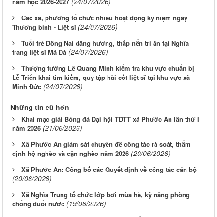
(24/07/2026)
năm học 2026-2027
Các xã, phường tổ chức nhiều hoạt động kỷ niệm ngày
(24/07/2026)
Thương binh - Liệt sĩ
Tuổi trẻ Đồng Nai dâng hương, thắp nến tri ân tại Nghĩa
(24/07/2026)
trang liệt sĩ Mã Đà
Thượng tướng Lê Quang Minh kiểm tra khu vực chuẩn bị
Lễ Triển khai tìm kiếm, quy tập hài cốt liệt sĩ tại khu vực xã
(24/07/2026)
Minh Đức
Những tin cũ hơn
Khai mạc giải Bóng đá Đại hội TDTT xã Phước An lần thứ I
(21/06/2026)
năm 2026
Xã Phước An giám sát chuyên đề công tác rà soát, thẩm
(20/06/2026)
định hộ nghèo và cận nghèo năm 2026
Xã Phước An: Công bố các Quyết định về công tác cán bộ
(20/06/2026)
Xã Nghĩa Trung tổ chức lớp bơi mùa hè, kỹ năng phòng
(19/06/2026)
chống đuối nước