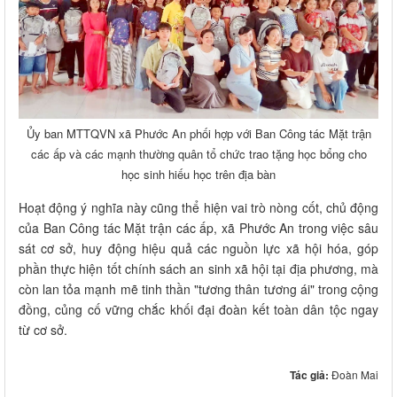
Ủy ban MTTQVN xã Phước An phối hợp với Ban Công tác Mặt trận
các ấp và các mạnh thường quân tổ chức trao tặng học bổng cho
học sinh hiếu học trên địa bàn
Hoạt động ý nghĩa này cũng thể hiện vai trò nòng cốt, chủ động
của Ban Công tác Mặt trận các ấp, xã Phước An trong việc sâu
sát cơ sở, huy động hiệu quả các nguồn lực xã hội hóa, góp
phần thực hiện tốt chính sách an sinh xã hội tại địa phương, mà
còn lan tỏa mạnh mẽ tinh thần "tương thân tương ái" trong cộng
đồng, củng cố vững chắc khối đại đoàn kết toàn dân tộc ngay
từ cơ sở.
Tác giả:
Đoàn Mai