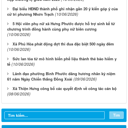
Đại biểu HĐND thành phố ghi nhận gần 20 ý kiến góp ý của
(10/06/2026)
cử tri phương Nhơn Trạch
5 Hội viên phụ nữ xã Hưng Phước được hỗ trợ sinh kế từ
chương trình đồng hành cùng phụ nữ biên cương
(10/06/2026)
Xã Phú Hòa phát động đợt thi đua đặc biệt 500 ngày đêm
(10/06/2026)
Sức lan tỏa từ mô hình biến phế liệu thành thẻ bảo hiểm y
(10/06/2026)
tế
Lãnh đạo phường Bình Phước dâng hương nhân kỷ niệm
(09/06/2026)
61 năm Ngày Chiến thắng Đồng Xoài
Xã Thiện Hưng công bố các quyết định về công tác cán bộ
(08/06/2026)
Từ ngày 03/8/2026 đến ngày 09/8/2026
Từ ngày 27/7/2026 đến ngày 02/8/2026
Tìm
Từ ngày 20/7/2026 đến ngày 26/7/2026