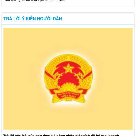
TRẢ LỜI Ý KIẾN NGƯỜI DÂN
Trả lời câu hỏi của bạn đọc: về công nhận diện tích đã bỏ quy hoạch