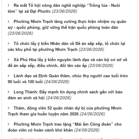
Ra mắt Tổ hội nông dân nghề nghiệp “Trồng lúa - Nuôi
(23/06/2026)
tôm” tại xã Đại Phước
Phường Nhơn Trạch tăng cường thực hiện nhiệm vụ quân
sự - quốc phòng, giữ vững thế trận quốc phòng toàn dân
(23/06/2026)
Tổ chức lấy ý kiến Nhân dân về Đề án sắp xếp, tổ chức lại
(23/06/2026)
các khu phố tại phường Nhơn Trạch
Xã Phú Hòa lấy ý kiến nguyên lãnh đạo và cán bộ cơ sở về
(23/06/2026)
đề án sắp xếp, điều chỉnh, đổi tên các ấp
Lãnh đạo xã Định Quán thăm, chúc thọ người cao tuổi tròn
(24/06/2026)
90 tuổi và 100 tuổi
Long Thành: Đẩy mạnh tín dụng chính sách gắn với bảo
(24/06/2026)
đảm an sinh xã hội
Thăm, động viên 52 quân nhân dự bị của phường Nhơn
(24/06/2026)
Trạch tham gia huấn luyện năm 2026
Phường Nhơn Trạch trao tặng “Mái ấm Công đoàn” cho
(24/06/2026)
đoàn viên có hoàn cảnh khó khăn