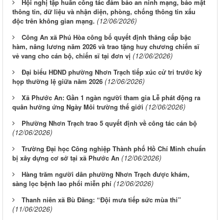
Hội nghị tập huấn công tác đảm bảo an ninh mạng, bảo mật
thông tin, dữ liệu và nhận diện, phòng, chống thông tin xấu
(12/06/2026)
độc trên không gian mạng.
Công An xã Phú Hòa công bố quyết định thăng cấp bậc
hàm, nâng lương năm 2026 và trao tặng huy chương chiến sĩ
(12/06/2026)
vẻ vang cho cán bộ, chiến sĩ tại đơn vị
Đại biểu HĐND phường Nhơn Trạch tiếp xúc cử tri trước kỳ
(12/06/2026)
họp thường lệ giữa năm 2026
Xã Phước An: Gần 1 ngàn người tham gia Lễ phát động ra
(12/06/2026)
quân hưởng ứng Ngày Môi trường thế giới
Phường Nhơn Trạch trao 5 quyết định về công tác cán bộ
(12/06/2026)
Trường Đại học Công nghiệp Thành phố Hồ Chí Minh chuẩn
(12/06/2026)
bị xây dựng cơ sở tại xã Phước An
Hàng trăm người dân phường Nhơn Trạch được khám,
(12/06/2026)
sàng lọc bệnh lao phổi miễn phí
Thanh niên xã Bù Đăng: “Đội mưa tiếp sức mùa thi”
(11/06/2026)