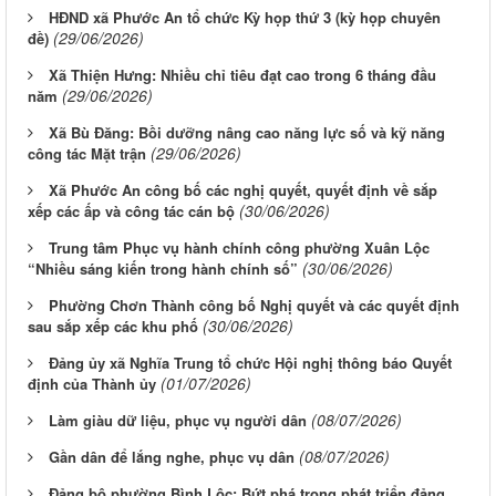
HĐND xã Phước An tổ chức Kỳ họp thứ 3 (kỳ họp chuyên
(29/06/2026)
đề)
Xã Thiện Hưng: Nhiều chỉ tiêu đạt cao trong 6 tháng đầu
(29/06/2026)
năm
Xã Bù Đăng: Bồi dưỡng nâng cao năng lực số và kỹ năng
(29/06/2026)
công tác Mặt trận
Xã Phước An công bố các nghị quyết, quyết định về sắp
(30/06/2026)
xếp các ấp và công tác cán bộ
Trung tâm Phục vụ hành chính công phường Xuân Lộc
(30/06/2026)
“Nhiều sáng kiến trong hành chính số”
Phường Chơn Thành công bố Nghị quyết và các quyết định
(30/06/2026)
sau sắp xếp các khu phố
Đảng ủy xã Nghĩa Trung tổ chức Hội nghị thông báo Quyết
(01/07/2026)
định của Thành ủy
(08/07/2026)
Làm giàu dữ liệu, phục vụ người dân
(08/07/2026)
Gần dân để lắng nghe, phục vụ dân
Đảng bộ phường Bình Lộc: Bứt phá trong phát triển đảng