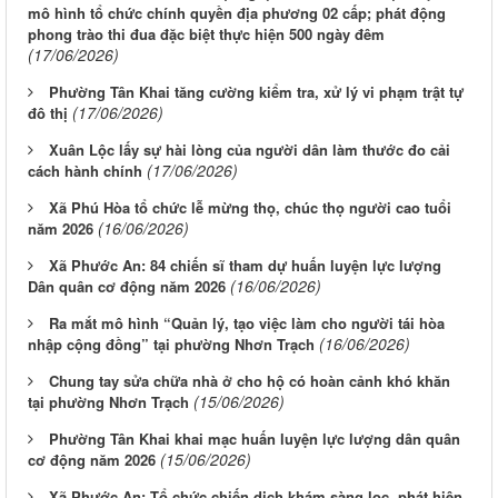
mô hình tổ chức chính quyền địa phương 02 cấp; phát động
phong trào thi đua đặc biệt thực hiện 500 ngày đêm
(17/06/2026)
Phường Tân Khai tăng cường kiểm tra, xử lý vi phạm trật tự
(17/06/2026)
đô thị
Xuân Lộc lấy sự hài lòng của người dân làm thước đo cải
(17/06/2026)
cách hành chính
Xã Phú Hòa tổ chức lễ mừng thọ, chúc thọ người cao tuổi
(16/06/2026)
năm 2026
Xã Phước An: 84 chiến sĩ tham dự huấn luyện lực lượng
(16/06/2026)
Dân quân cơ động năm 2026
Ra mắt mô hình “Quản lý, tạo việc làm cho người tái hòa
(16/06/2026)
nhập cộng đồng” tại phường Nhơn Trạch
Chung tay sửa chữa nhà ở cho hộ có hoàn cảnh khó khăn
(15/06/2026)
tại phường Nhơn Trạch
Phường Tân Khai khai mạc huấn luyện lực lượng dân quân
(15/06/2026)
cơ động năm 2026
Xã Phước An: Tổ chức chiến dịch khám sàng lọc, phát hiện