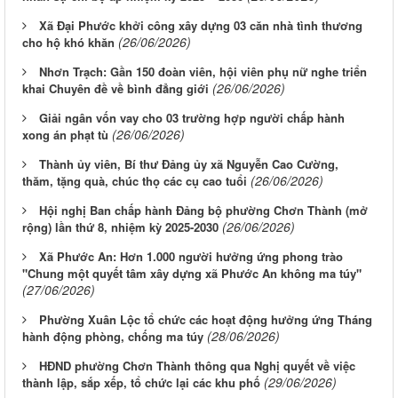
Xã Đại Phước khởi công xây dựng 03 căn nhà tình thương
(26/06/2026)
cho hộ khó khăn
Nhơn Trạch: Gần 150 đoàn viên, hội viên phụ nữ nghe triển
(26/06/2026)
khai Chuyên đề về bình đẳng giới
Giải ngân vốn vay cho 03 trường hợp người chấp hành
(26/06/2026)
xong án phạt tù
Thành ủy viên, Bí thư Đảng ủy xã Nguyễn Cao Cường,
(26/06/2026)
thăm, tặng quà, chúc thọ các cụ cao tuổi
Hội nghị Ban chấp hành Đảng bộ phường Chơn Thành (mở
(26/06/2026)
rộng) lần thứ 8, nhiệm kỳ 2025-2030
Xã Phước An: Hơn 1.000 người hưởng ứng phong trào
"Chung một quyết tâm xây dựng xã Phước An không ma túy"
(27/06/2026)
Phường Xuân Lộc tổ chức các hoạt động hưởng ứng Tháng
(28/06/2026)
hành động phòng, chống ma túy
HĐND phường Chơn Thành thông qua Nghị quyết về việc
(29/06/2026)
thành lập, sắp xếp, tổ chức lại các khu phố