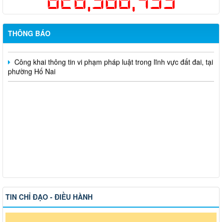
một lần cho người dân trên địa bàn thành phố Đồng Nai
Hỗ trợ đăng tải thông tin hợp nhất, thay đổi địa chỉ trụ sở làm
việc
THÔNG BÁO
Công khai thông tin vi phạm pháp luật trong lĩnh vực đất đai, tại
phường Hố Nai
TIN CHỈ ĐẠO - ĐIỀU HÀNH