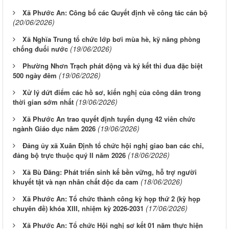
Xã Phước An: Công bố các Quyết định về công tác cán bộ
(20/06/2026)
Xã Nghĩa Trung tổ chức lớp bơi mùa hè, kỹ năng phòng
(19/06/2026)
chống đuối nước
Phường Nhơn Trạch phát động và ký kết thi đua đặc biệt
(19/06/2026)
500 ngày đêm
Xử lý dứt điểm các hồ sơ, kiến nghị của công dân trong
(19/06/2026)
thời gian sớm nhất
Xã Phước An trao quyết định tuyển dụng 42 viên chức
(19/06/2026)
ngành Giáo dục năm 2026
Đảng ủy xã Xuân Định tổ chức hội nghị giao ban các chi,
(18/06/2026)
đảng bộ trực thuộc quý II năm 2026
Xã Bù Đăng: Phát triển sinh kế bền vững, hỗ trợ người
(18/06/2026)
khuyết tật và nạn nhân chất độc da cam
Xã Phước An: Tổ chức thành công kỳ họp thứ 2 (kỳ họp
(17/06/2026)
chuyên đề) khóa XIII, nhiệm kỳ 2026-2031
Xã Phước An: Tổ chức Hội nghị sơ kết 01 năm thực hiện