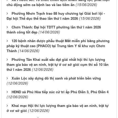
(15/06/2026)
chủ động sớm ca bệnh lao và lao tiềm ẩn
Phường Nhơn Trạch trao 88 huy chương tại Giải bơi lội -
(15/06/2026)
Đại hội Thể dục thể thao lần thứ I năm 2026
Chơn Thành: Đại hội TDTT phường lần thứ I năm 2026
(14/06/2026)
thành công tốt đẹp
120 bệnh nhân được phẫu thuật Mắt miễn phí bằng phương
pháp kỹ thuật cao (PHACO) tại Trung tâm Y tế khu vực Chơn
(14/06/2026)
Thành
Phường Tân Khai xuất sắc đạt giải nhất hội thi lực lượng
tham gia bảo vệ an ninh, trật tự ở cơ sở giỏi cụm thi số 10 lần
(12/06/2026)
thứ I năm 2026
Xuân Lộc xây dựng đô thị xanh và phát triển bền vững
(12/06/2026)
HĐND xã Phú Hòa tiếp xúc cử tri ấp Phú Điền 3, Phú Điền 4
(12/06/2026)
Khai mạc Hội thi lực lượng tham gia bảo vệ an ninh, trật tự
(12/06/2026)
ở cơ sở giỏi