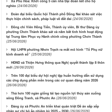
Xã Phú Hòa: Khởi công 5 căn nhà Đại đoàn kết cho hộ
(24/06/2026)
nghèo
Đoàn đại biểu Quốc hội Thành phố Đồng Nai khảo sát việc
(24/06/2026)
thực hiện chính sách, pháp luật về đất đai
Đồng chí Viên Hồng Tiến, Thành ủy viên, Bí thư Đảng ủy
phường Chơn Thành khảo sát và nắm bắt tình hình hoạt động
tại Trung tâm Phục vụ Hành chính công phường Chơn Thành
(25/06/2026)
Hội LHPN phường Nhơn Trạch ra mắt mô hình “Tổ Phụ nữ
(25/06/2026)
kinh doanh số”
HĐND xã Thiện Hưng thông qua Nghị quyết thành lập 8 thôn
(26/06/2026)
mới
Trên 100 đại biểu dự hội nghị tập huấn hướng dẫn sử dụng
các ứng dụng phần mền trong các cơ quan đảng năm 2026
(26/06/2026)
Thả hơn 100 ngàn giống tái tạo nguồn lợi thủy sản xuống
(26/06/2026)
sông Đồng Tranh, xã Phước An
Đảng ủy xã Phước An triển khai quán triệt Đề án sắp xếp
(26/06/2026)
nhân sự chi bộ ấp nhiệm kỳ 2025 – 2030