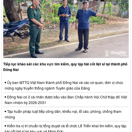
Tiếp tục khảo sát các khu vực tìm kiếm, quy tập hài cốt liệt sĩ tại thành phố
Đồng Nai
Ủy ban MTTQ Việt Nam thành phố Đồng Nai và các cơ quan, đơn vị chúc
mừng ngày truyền thống ngành Tuyên giáo của Đảng
Đồng Nai có 2 cá nhân được bầu vào Ban Chấp hành Hội Chữ thập đỏ Việt
Nam nhiệm kỳ 2026-2031
Tập huấn pháp luật tiếp công dân, khiếu nại, tố cáo, phòng, chống tham
nhũng
Kiểm tra vị trí chuẩn bị tổng duyệt và tổ chức Lễ Triển khai tìm kiếm, quy tập
hài cốt liệt sĩ tại khu vực xã Minh Đức