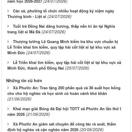
(24/07/2026)
năm học 2026-2027
Các xã, phường tổ chức nhiều hoạt động kỷ niệm ngày
(24/07/2026)
Thương binh - Liệt sĩ
Tuổi trẻ Đồng Nai dâng hương, thắp nến tri ân tại Nghĩa
(24/07/2026)
trang liệt sĩ Mã Đà
Thượng tướng Lê Quang Minh kiểm tra khu vực chuẩn bị
Lễ Triển khai tìm kiếm, quy tập hài cốt liệt sĩ tại khu vực xã
(24/07/2026)
Minh Đức
Lễ Triển khai tìm kiếm, quy tập hài cốt liệt sĩ tại khu vực xã
(25/07/2026)
Minh Đức, thành phố Đồng Nai
Những tin cũ hơn
Xã Phước An: Trao tặng 200 phần quà và 36 suất học bổng
cho cho hộ nghèo và học sinh có hoàn cảnh khó khăn
(21/06/2026)
Khai mạc giải Bóng đá Đại hội TDTT xã Phước An lần thứ I
(21/06/2026)
năm 2026
Xã Phước An giám sát chuyên đề công tác rà soát, thẩm
(20/06/2026)
định hộ nghèo và cận nghèo năm 2026