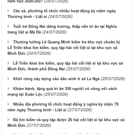
(24/07/2026)
năm học 2026-2027
Các xã, phường tổ chức nhiều hoạt động kỷ niệm ngày
(24/07/2026)
Thương binh - Liệt sĩ
Tuổi trẻ Đồng Nai dâng hương, thắp nến tri ân tại Nghĩa
(24/07/2026)
trang liệt sĩ Mã Đà
Thượng tướng Lê Quang Minh kiểm tra khu vực chuẩn bị
Lễ Triển khai tìm kiếm, quy tập hài cốt liệt sĩ tại khu vực xã
(24/07/2026)
Minh Đức
Lễ Triển khai tìm kiếm, quy tập hài cốt liệt sĩ tại khu vực xã
(25/07/2026)
Minh Đức, thành phố Đồng Nai
(25/07/2026)
Khởi công xây dựng cầu dân sinh ở xã La Ngà
Khám bệnh, tặng quà tri ân 350 người có công với cách
(25/07/2026)
mạng tại Xuân Lộc
Nhiều địa phương tổ chức hoạt động ý nghĩa kỷ niệm 79
(27/07/2026)
năm ngày Thương binh - Liệt sĩ
Đã tìm kiếm và quy tập được 26 hài cốt liệt sĩ tại khu vực xã
(27/07/2026)
Minh Đức