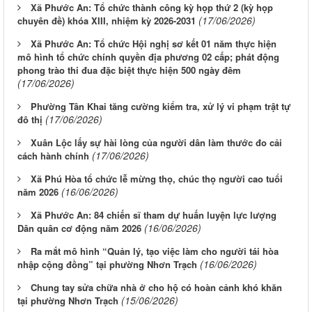
Xã Phước An: Tổ chức thành công kỳ họp thứ 2 (kỳ họp
(17/06/2026)
chuyên đề) khóa XIII, nhiệm kỳ 2026-2031
Xã Phước An: Tổ chức Hội nghị sơ kết 01 năm thực hiện
mô hình tổ chức chính quyền địa phương 02 cấp; phát động
phong trào thi đua đặc biệt thực hiện 500 ngày đêm
(17/06/2026)
Phường Tân Khai tăng cường kiểm tra, xử lý vi phạm trật tự
(17/06/2026)
đô thị
Xuân Lộc lấy sự hài lòng của người dân làm thước đo cải
(17/06/2026)
cách hành chính
Xã Phú Hòa tổ chức lễ mừng thọ, chúc thọ người cao tuổi
(16/06/2026)
năm 2026
Xã Phước An: 84 chiến sĩ tham dự huấn luyện lực lượng
(16/06/2026)
Dân quân cơ động năm 2026
Ra mắt mô hình “Quản lý, tạo việc làm cho người tái hòa
(16/06/2026)
nhập cộng đồng” tại phường Nhơn Trạch
Chung tay sửa chữa nhà ở cho hộ có hoàn cảnh khó khăn
(15/06/2026)
tại phường Nhơn Trạch