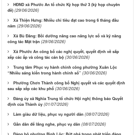
HĐND xã Phước An tổ chức Kỳ họp thứ 3 (kỳ họp chuyên
(29/06/2026)
đề)
Xã Thiện Hưng: Nhiều chỉ tiêu đạt cao trong 6 tháng đầu
(29/06/2026)
năm
Xã Bù Đăng: Bồi dưỡng nâng cao năng lực số và kỹ năng
(29/06/2026)
công tác Mặt trận
Xã Phước An công bố các nghị quyết, quyết định về sắp
(30/06/2026)
xếp các ấp và công tác cán bộ
Trung tâm Phục vụ hành chính công phường Xuân Lộc
(30/06/2026)
“Nhiều sáng kiến trong hành chính số”
Phường Chơn Thành công bố Nghị quyết và các quyết định
(30/06/2026)
sau sắp xếp các khu phố
Đảng ủy xã Nghĩa Trung tổ chức Hội nghị thông báo Quyết
(01/07/2026)
định của Thành ủy
(08/07/2026)
Làm giàu dữ liệu, phục vụ người dân
(08/07/2026)
Gần dân để lắng nghe, phục vụ dân
Đảng bộ phường Bình Lộc: Bứt phá trong phát triển đảng