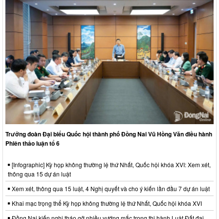
Trưởng đoàn Đại biểu Quốc hội thành phố Đồng Nai Vũ Hồng Văn điều hành
Phiên thảo luận tổ 6
[Infographic] Kỳ họp không thường lệ thứ Nhất, Quốc hội khóa XVI: Xem xét,
thông qua 15 dự án luật
Xem xét, thông qua 15 luật, 4 Nghị quyết và cho ý kiến lần đầu 7 dự án luật
Khai mạc trọng thể Kỳ họp không thường lệ thứ Nhất, Quốc hội khóa XVI
Đồng Nai kiến nghị tháo gỡ nhiều vướng mắc trong thi hành Luật Đất đai