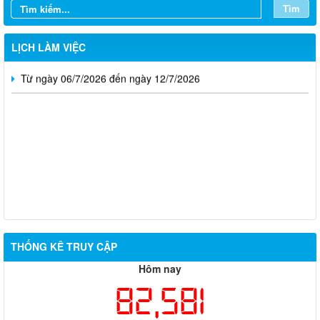
Từ ngày 20/7/2026 đến ngày 26/7/2026
Tìm
Từ ngày 13/7/2026 đến ngày 18/7/2026
LỊCH LÀM VIỆC
Từ ngày 06/7/2026 đến ngày 12/7/2026
Thông báo về việc tuyển dụng viên chức năm 2026
THỐNG KÊ TRUY CẬP
Thông báo tuyển chọn tổ chức và cá nhân chủ trì thực hiện
Hôm nay
nhiệm vụ khoa học và công nghệ cấp thành phố sử dụng ngân
82,581
sách nhà nước đặt hàng thực hiện năm 2026 (đợt 1) lần 3