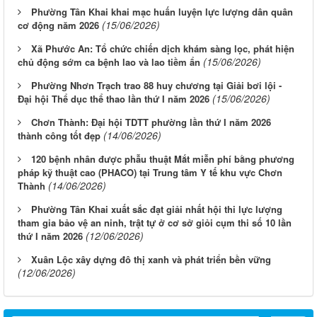
Phường Tân Khai khai mạc huấn luyện lực lượng dân quân
(15/06/2026)
cơ động năm 2026
Xã Phước An: Tổ chức chiến dịch khám sàng lọc, phát hiện
(15/06/2026)
chủ động sớm ca bệnh lao và lao tiềm ẩn
Phường Nhơn Trạch trao 88 huy chương tại Giải bơi lội -
(15/06/2026)
Đại hội Thể dục thể thao lần thứ I năm 2026
Chơn Thành: Đại hội TDTT phường lần thứ I năm 2026
(14/06/2026)
thành công tốt đẹp
120 bệnh nhân được phẫu thuật Mắt miễn phí bằng phương
pháp kỹ thuật cao (PHACO) tại Trung tâm Y tế khu vực Chơn
(14/06/2026)
Thành
Phường Tân Khai xuất sắc đạt giải nhất hội thi lực lượng
tham gia bảo vệ an ninh, trật tự ở cơ sở giỏi cụm thi số 10 lần
(12/06/2026)
thứ I năm 2026
Xuân Lộc xây dựng đô thị xanh và phát triển bền vững
Từ ngày 03/8/2026 đến ngày 09/8/2026
(12/06/2026)
Từ ngày 27/7/2026 đến ngày 02/8/2026