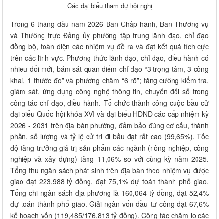
Các đại biểu tham dự hội nghị
Trong 6 tháng đầu năm 2026 Ban Chấp hành, Ban Thường vụ
và Thường trực Đảng ủy phường tập trung lãnh đạo, chỉ đạo
đồng bộ, toàn diện các nhiệm vụ đề ra và đạt kết quả tích cực
trên các lĩnh vực. Phương thức lãnh đạo, chỉ đạo, điều hành có
nhiều đổi mới, bám sát quan điểm chỉ đạo “3 trọng tâm, 3 công
khai, 1 thước đo” và phương châm “6 rõ”; tăng cường kiểm tra,
giám sát, ứng dụng công nghệ thông tin, chuyển đổi số trong
công tác chỉ đạo, điều hành. Tổ chức thành công cuộc bầu cử
đại biểu Quốc hội khóa XVI và đại biểu HĐND các cấp nhiệm kỳ
2026 - 2031 trên địa bàn phường, đảm bảo đúng cơ cấu, thành
phần, số lượng và tỷ lệ cử tri đi bầu đạt rất cao (99,65%). Tốc
độ tăng trưởng giá trị sản phẩm các ngành (nông nghiệp, công
nghiệp và xây dựng) tăng 11,06% so với cùng kỳ năm 2025.
Tổng thu ngân sách phát sinh trên địa bàn theo nhiệm vụ được
giao đạt 223,988 tỷ đồng, đạt 75,1% dự toán thành phố giao.
Tổng chi ngân sách địa phương là 160,064 tỷ đồng, đạt 52,4%
dự toán thành phố giao. Giải ngân vốn đầu tư công đạt 67,6%
kế hoạch vốn (119,485/176,813 tỷ đồng). Công tác chăm lo các