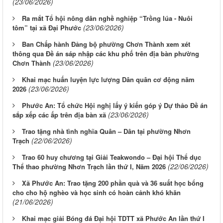
(23/06/2026)
Ra mắt Tổ hội nông dân nghề nghiệp “Trồng lúa - Nuôi
(23/06/2026)
tôm” tại xã Đại Phước
Ban Chấp hành Đảng bộ phường Chơn Thành xem xét
thông qua Đề án sáp nhập các khu phố trên địa bàn phường
(23/06/2026)
Chơn Thành
Khai mạc huấn luyện lực lượng Dân quân cơ động năm
(23/06/2026)
2026
Phước An: Tổ chức Hội nghị lấy ý kiến góp ý Dự thảo Đề án
(23/06/2026)
sắp xếp các ấp trên địa bàn xã
Trao tặng nhà tình nghĩa Quân – Dân tại phường Nhơn
(22/06/2026)
Trạch
Trao 60 huy chương tại Giải Teakwondo – Đại hội Thể dục
(22/06/2026)
Thể thao phường Nhơn Trạch lần thứ I, Năm 2026
Xã Phước An: Trao tặng 200 phần quà và 36 suất học bổng
cho cho hộ nghèo và học sinh có hoàn cảnh khó khăn
(21/06/2026)
Khai mạc giải Bóng đá Đại hội TDTT xã Phước An lần thứ I