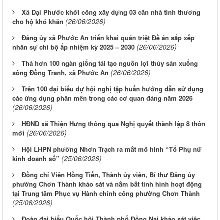
Xã Đại Phước khởi công xây dựng 03 căn nhà tình thương
(26/06/2026)
cho hộ khó khăn
Đảng ủy xã Phước An triển khai quán triệt Đề án sắp xếp
(26/06/2026)
nhân sự chi bộ ấp nhiệm kỳ 2025 – 2030
Thả hơn 100 ngàn giống tái tạo nguồn lợi thủy sản xuống
(26/06/2026)
sông Đồng Tranh, xã Phước An
Trên 100 đại biểu dự hội nghị tập huấn hướng dẫn sử dụng
các ứng dụng phần mền trong các cơ quan đảng năm 2026
(26/06/2026)
HĐND xã Thiện Hưng thông qua Nghị quyết thành lập 8 thôn
(26/06/2026)
mới
Hội LHPN phường Nhơn Trạch ra mắt mô hình “Tổ Phụ nữ
(25/06/2026)
kinh doanh số”
Đồng chí Viên Hồng Tiến, Thành ủy viên, Bí thư Đảng ủy
phường Chơn Thành khảo sát và nắm bắt tình hình hoạt động
tại Trung tâm Phục vụ Hành chính công phường Chơn Thành
(25/06/2026)
Đoàn đại biểu Quốc hội Thành phố Đồng Nai khảo sát việc