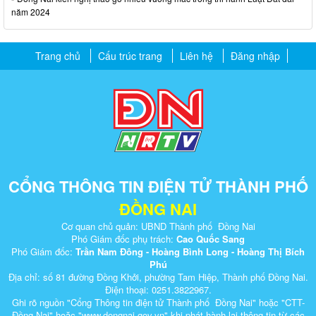
năm 2024
Trang chủ
Cấu trúc trang
Liên hệ
Đăng nhập
CỔNG THÔNG TIN ĐIỆN TỬ THÀNH PHỐ
ĐỒNG NAI
Cơ quan chủ quản: UBND Thành phố Đồng Nai
Phó Giám đốc phụ trách:
Cao Quốc Sang
Phó Giám đốc:
Trần Nam Đông - Hoàng Bình Long - Hoàng Thị Bích
Phú
Địa chỉ: số 81 đường Đồng Khởi, phường Tam Hiệp, Thành phố Đồng Nai.
Điện thoại: 0251.3822967.
Ghi rõ nguồn "Cổng Thông tin điện tử Thành phố Đồng Nai" hoặc "CTT-
Đồng Nai" hoặc "www.dongnai.g​ov.vn" khi ​phát hành lại thông tin từ các