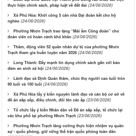
(24/06/2026)
thực hiện chính sách, pháp luật về đất đai
Xã Phú Hòa: Khởi công 5 căn nhà Đại đoàn kết cho hộ
(24/06/2026)
nghèo
Phường Nhơn Trạch trao tặng “Mái ấm Công đoàn” cho
(24/06/2026)
đoàn viên có hoàn cảnh khó khăn
Thăm, động viên 52 quân nhân dự bị của phường Nhơn
(24/06/2026)
Trạch tham gia huấn luyện năm 2026
Long Thành: Đẩy mạnh tín dụng chính sách gắn với bảo
(24/06/2026)
đảm an sinh xã hội
Lãnh đạo xã Định Quán thăm, chúc thọ người cao tuổi tròn
(24/06/2026)
90 tuổi và 100 tuổi
Xã Phú Hòa lấy ý kiến nguyên lãnh đạo và cán bộ cơ sở về
(23/06/2026)
đề án sắp xếp, điều chỉnh, đổi tên các ấp
Tổ chức lấy ý kiến Nhân dân về Đề án sắp xếp, tổ chức lại
(23/06/2026)
các khu phố tại phường Nhơn Trạch
Phường Nhơn Trạch tăng cường thực hiện nhiệm vụ quân
sự - quốc phòng, giữ vững thế trận quốc phòng toàn dân