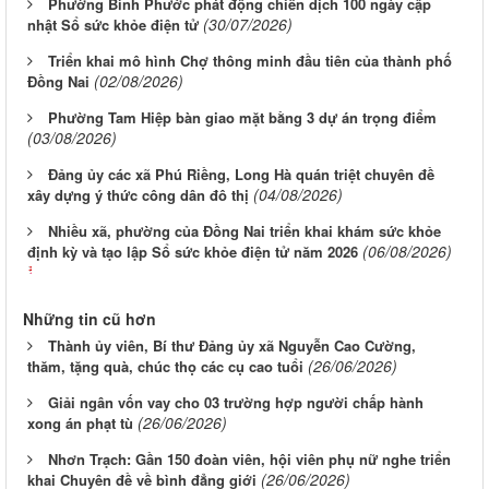
Phường Bình Phước phát động chiến dịch 100 ngày cập
(30/07/2026)
nhật Sổ sức khỏe điện tử
Triển khai mô hình Chợ thông minh đầu tiên của thành phố
(02/08/2026)
Đồng Nai
Phường Tam Hiệp bàn giao mặt bằng 3 dự án trọng điểm
(03/08/2026)
Đảng ủy các xã Phú Riềng, Long Hà quán triệt chuyên đề
(04/08/2026)
xây dựng ý thức công dân đô thị
Nhiều xã, phường của Đồng Nai triển khai khám sức khỏe
(06/08/2026)
định kỳ và tạo lập Sổ sức khỏe điện tử năm 2026
Những tin cũ hơn
Thành ủy viên, Bí thư Đảng ủy xã Nguyễn Cao Cường,
(26/06/2026)
thăm, tặng quà, chúc thọ các cụ cao tuổi
Giải ngân vốn vay cho 03 trường hợp người chấp hành
(26/06/2026)
xong án phạt tù
Nhơn Trạch: Gần 150 đoàn viên, hội viên phụ nữ nghe triển
(26/06/2026)
khai Chuyên đề về bình đẳng giới