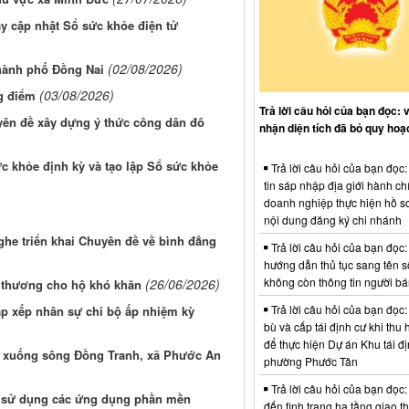
 cập nhật Sổ sức khỏe điện tử
(02/08/2026)
thành phố Đồng Nai
(03/08/2026)
g điểm
Trả lời câu hỏi của bạn đọc: 
yên đề xây dựng ý thức công dân đô
nhận diện tích đã bỏ quy hoạ
c khỏe định kỳ và tạo lập Sổ sức khỏe
Trả lời câu hỏi của bạn đọc
tin sáp nhập địa giới hành ch
doanh nghiệp thực hiện hồ sơ
nội dung đăng ký chi nhánh
ghe triển khai Chuyên đề về bình đẳng
Trả lời câu hỏi của bạn đọc:
hướng dẫn thủ tục sang tên s
không còn thông tin người b
(26/06/2026)
 thương cho hộ khó khăn
Trả lời câu hỏi của bạn đọc:
ắp xếp nhân sự chi bộ ấp nhiệm kỳ
bù và cấp tái định cư khi thu 
để thực hiện Dự án Khu tái đị
ản xuống sông Đồng Tranh, xã Phước An
phường Phước Tân
Trả lời câu hỏi của bạn đọc:
n sử dụng các ứng dụng phần mền
đến tình trạng hạ tầng giao t