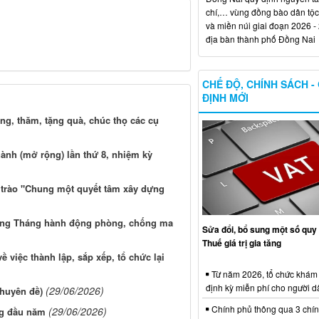
chí,… vùng đồng bào dân tộc
và miền núi giai đoạn 2026 -
địa bàn thành phố Đồng Nai
CHẾ ĐỘ, CHÍNH SÁCH -
ĐỊNH MỚI
g, thăm, tặng quà, chúc thọ các cụ
nh (mở rộng) lần thứ 8, nhiệm kỳ
trào "Chung một quyết tâm xây dựng
ứng Tháng hành động phòng, chống ma
Sửa đổi, bổ sung một số quy 
Thuế giá trị gia tăng
iệc thành lập, sắp xếp, tổ chức lại
Từ năm 2026, tổ chức khám
định kỳ miễn phí cho người d
(29/06/2026)
huyên đề)
Chính phủ thông qua 3 chí
(29/06/2026)
ng đầu năm