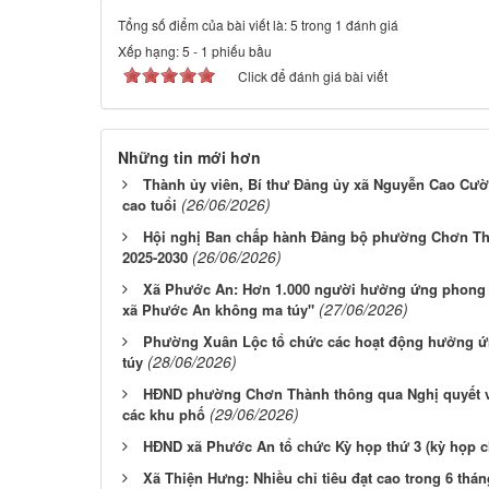
Tổng số điểm của bài viết là: 5 trong 1 đánh giá
Xếp hạng:
5
-
1
phiếu bầu
Click để đánh giá bài viết
Những tin mới hơn
Thành ủy viên, Bí thư Đảng ủy xã Nguyễn Cao Cườn
(26/06/2026)
cao tuổi
Hội nghị Ban chấp hành Đảng bộ phường Chơn Thà
(26/06/2026)
2025-2030
Xã Phước An: Hơn 1.000 người hưởng ứng phong 
(27/06/2026)
xã Phước An không ma túy"
Phường Xuân Lộc tổ chức các hoạt động hưởng 
(28/06/2026)
túy
HĐND phường Chơn Thành thông qua Nghị quyết về v
(29/06/2026)
các khu phố
HĐND xã Phước An tổ chức Kỳ họp thứ 3 (kỳ họp c
Xã Thiện Hưng: Nhiều chỉ tiêu đạt cao trong 6 thá