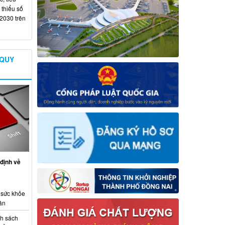
 thiểu số
 2030 trên
 QUY
định về
 sức khỏe
ân
nh sách