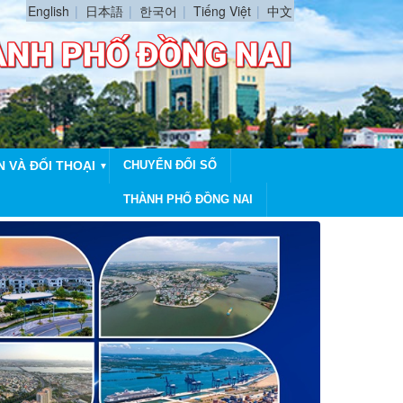
English
日本語
한국어
Tiếng Việt
中文
N VÀ ĐỐI THOẠI
CHUYỂN ĐỔI SỐ
▼
THÀNH PHỐ ĐỒNG NAI