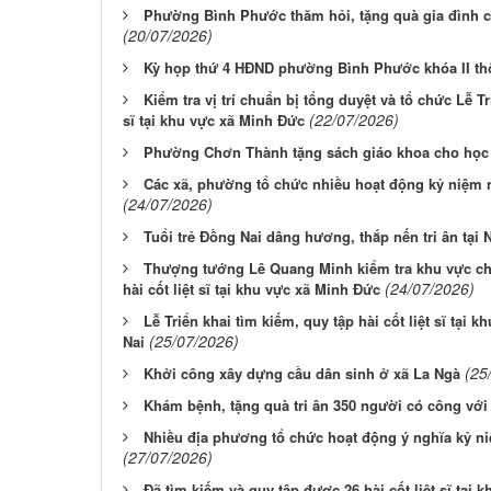
Phường Bình Phước thăm hỏi, tặng quà gia đình c
(20/07/2026)
Kỳ họp thứ 4 HĐND phường Bình Phước khóa II th
Kiểm tra vị trí chuẩn bị tổng duyệt và tổ chức Lễ Tr
(22/07/2026)
sĩ tại khu vực xã Minh Đức
Phường Chơn Thành tặng sách giáo khoa cho học 
Các xã, phường tổ chức nhiều hoạt động kỷ niệm n
(24/07/2026)
Tuổi trẻ Đồng Nai dâng hương, thắp nến tri ân tại N
Thượng tướng Lê Quang Minh kiểm tra khu vực chuẩ
(24/07/2026)
hài cốt liệt sĩ tại khu vực xã Minh Đức
Lễ Triển khai tìm kiếm, quy tập hài cốt liệt sĩ tại
(25/07/2026)
Nai
(25
Khởi công xây dựng cầu dân sinh ở xã La Ngà
Khám bệnh, tặng quà tri ân 350 người có công với
Nhiều địa phương tổ chức hoạt động ý nghĩa kỷ ni
(27/07/2026)
Đã tìm kiếm và quy tập được 26 hài cốt liệt sĩ tại