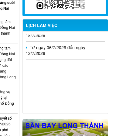
háng cuối
Từ ngày 20/7/2026 đến ngày
g Nai
26/7/2026
Từ ngày 13/7/2026 đến ngày
ung tâm
LỊCH LÀM VIỆC
18/7/2026
 Đồng Nai
, thành
Từ ngày 06/7/2026 đến ngày
12/7/2026
ung tâm
 Đồng Nai
ụng đất
i các
hàng
ường Long
ảng vụ
ý tại
phố Đồng
quyết số
7/2026
h phố
, tiêu