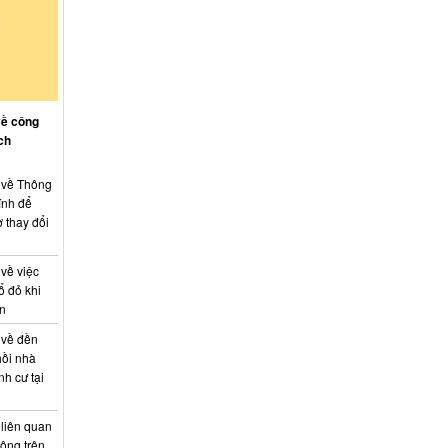
về công
ch
: về Thông
ính để
 thay đổi
 về việc
ổ đỏ khi
án
 về đền
hồi nhà
nh cư tại
 liên quan
hông trên