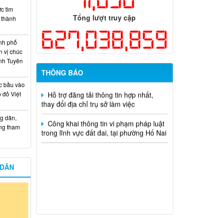
hiện năm 2026 (đợt 1) lần 3
c tìm
Tổng lượt truy cập
i thành
Kế hoạch Thông tin, tuyên truyền triển
627,038,859
khai Kế hoạch Khám sức khỏe định kỳ
hoặc khám sàng lọc miễn phí ít nhất mỗi
nh phố
năm một lần cho người dân trên địa bàn
n vị chúc
thành phố Đồng Nai
nh Tuyên
THÔNG BÁO
Hỗ trợ đăng tải thông tin hợp nhất,
c bầu vào
thay đổi địa chỉ trụ sở làm việc
 đỏ Việt
Công khai thông tin vi phạm pháp luật
trong lĩnh vực đất đai, tại phường Hố Nai
g dân,
ống tham
 DÂN