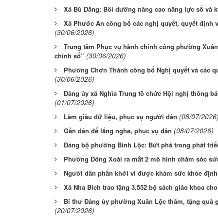
Xã Bù Đăng: Bồi dưỡng nâng cao năng lực số và k
Xã Phước An công bố các nghị quyết, quyết định v
(30/06/2026)
Trung tâm Phục vụ hành chính công phường Xuân 
(30/06/2026)
chính số”
Phường Chơn Thành công bố Nghị quyết và các qu
(30/06/2026)
Đảng ủy xã Nghĩa Trung tổ chức Hội nghị thông b
(01/07/2026)
(08/07/2026
Làm giàu dữ liệu, phục vụ người dân
(08/07/2026)
Gần dân để lắng nghe, phục vụ dân
Đảng bộ phường Bình Lộc: Bứt phá trong phát triể
Phường Đồng Xoài ra mắt 2 mô hình chăm sóc sứ
Người dân phấn khởi vì được khám sức khỏe định
Xã Nha Bích trao tặng 3.552 bộ sách giáo khoa cho
Bí thư Đảng ủy phường Xuân Lộc thăm, tặng quà gi
(20/07/2026)