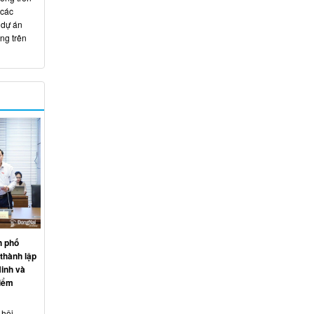
 các
 dự án
ng trên
h phố
thành lập
inh và
điểm
 hội