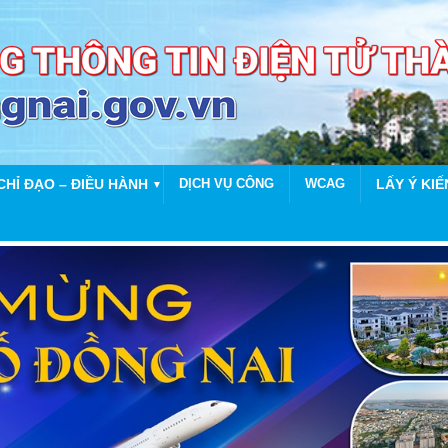
CHỈ ĐẠO – ĐIỀU HÀNH
DỊCH VỤ CÔNG
WCAG
LẤY Ý KIẾ
▼