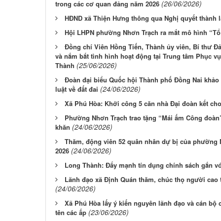
(26/06/2026)
trong các cơ quan đảng năm 2026
HĐND xã Thiện Hưng thông qua Nghị quyết thành l
Hội LHPN phường Nhơn Trạch ra mắt mô hình “Tổ
Đồng chí Viên Hồng Tiến, Thành ủy viên, Bí thư 
và nắm bắt tình hình hoạt động tại Trung tâm Phục
(25/06/2026)
Thành
Đoàn đại biểu Quốc hội Thành phố Đồng Nai khảo s
(24/06/2026)
luật về đất đai
Xã Phú Hòa: Khởi công 5 căn nhà Đại đoàn kết ch
Phường Nhơn Trạch trao tặng “Mái ấm Công đoàn”
(24/06/2026)
khăn
Thăm, động viên 52 quân nhân dự bị của phường 
(24/06/2026)
2026
Long Thành: Đẩy mạnh tín dụng chính sách gắn vớ
Lãnh đạo xã Định Quán thăm, chúc thọ người cao tu
(24/06/2026)
Xã Phú Hòa lấy ý kiến nguyên lãnh đạo và cán bộ c
(23/06/2026)
tên các ấp