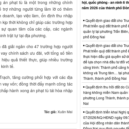
g án phạt tù là một trong những chính
hội, quốc phòng - an ninh 6 t
năm 2026 của thành phố Đồn
 trợ những người từng lầm lỡ có thêm
h doanh, tạo việc làm, ổn định thu nhập
Quyết định giao đất cho Tr
 kịp thời không chỉ giúp các trường hợp
Phát triển quỹ đất thành phố
ện sự quan tâm của các cấp, các ngành
quản lý tại phường Trấn Biên
nh trật tự tại địa phương.
phố Đồng Nai
Quyết định giao đất cho Tr
đã giải ngân cho 47 trường hợp người
Phát triển quỹ đất thành phố
ay chính sách ưu đãi, với tổng số tiền
thực hiện đấu giá quyền sử d
hiệu quả thiết thực, giúp nhiều trường
để lựa chọn nhà đầu tư đối vớ
kinh tế.
công trình: Thành phố cảng 
không và Trung tâm… tại ph
Trạch, tăng cường phối hợp với các địa
Thành, thành phố Đồng Nai
n vay vốn; đồng thời đẩy mạnh công tác
Quyết định thu hồi đất do C
i chấp hành xong án phạt tù tái hòa nhập
hàng không miền Nam quản l
phường Long Thành, thành 
Nai
Tác giả:
Xuân Mai
Quyết định triển khai Nghị 
07/2026/NQ-HĐND ngày 09/
của Hội đồng nhân dân thàn
Đồng Nai quy định nguyên tắc