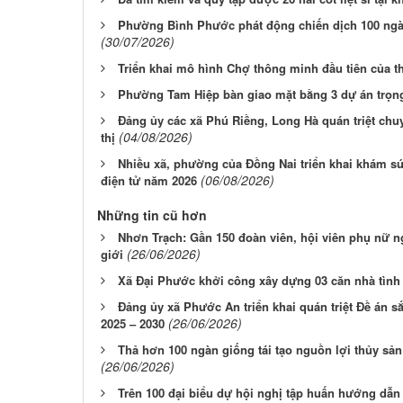
Phường Bình Phước phát động chiến dịch 100 ngày
(30/07/2026)
Triển khai mô hình Chợ thông minh đầu tiên của 
Phường Tam Hiệp bàn giao mặt bằng 3 dự án trọn
Đảng ủy các xã Phú Riềng, Long Hà quán triệt chu
(04/08/2026)
thị
Nhiều xã, phường của Đồng Nai triển khai khám sứ
(06/08/2026)
điện tử năm 2026
Những tin cũ hơn
Nhơn Trạch: Gần 150 đoàn viên, hội viên phụ nữ n
(26/06/2026)
giới
Xã Đại Phước khởi công xây dựng 03 căn nhà tình
Đảng ủy xã Phước An triển khai quán triệt Đề án s
(26/06/2026)
2025 – 2030
Thả hơn 100 ngàn giống tái tạo nguồn lợi thủy s
(26/06/2026)
Trên 100 đại biểu dự hội nghị tập huấn hướng dẫ