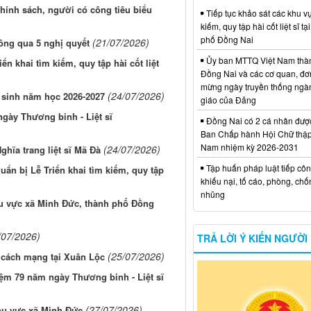
hính sách, người có công tiêu biểu
Tiếp tục khảo sát các khu vự
kiếm, quy tập hài cốt liệt sĩ tạ
phố Đồng Nai
(21/07/2026)
ông qua 5 nghị quyết
Ủy ban MTTQ Việt Nam thà
iển khai tìm kiếm, quy tập hài cốt liệt
Đồng Nai và các cơ quan, đơ
mừng ngày truyền thống ngà
(24/07/2026)
sinh năm học 2026-2027
giáo của Đảng
gày Thương binh - Liệt sĩ
Đồng Nai có 2 cá nhân đượ
Ban Chấp hành Hội Chữ thập
Nam nhiệm kỳ 2026-2031
(24/07/2026)
ghĩa trang liệt sĩ Mã Đà
Tập huấn pháp luật tiếp côn
n bị Lễ Triển khai tìm kiếm, quy tập
khiếu nại, tố cáo, phòng, ch
nhũng
 khu vực xã Minh Đức, thành phố Đồng
/07/2026)
TRẢ LỜI Ý KIẾN NGƯỜI
(25/07/2026)
 cách mạng tại Xuân Lộc
ệm 79 năm ngày Thương binh - Liệt sĩ
(27/07/2026)
 khu vực xã Minh Đức