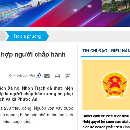
Tin địa phương
TIN CHỈ ĐẠO - ĐIỀU HÀ
g hợp người chấp hành
Xem với cỡ chữ
ách Xã hội Nhơn Trạch đã thực hiện
ợp là người chấp hành xong án phạt
ch và xã Phước An.
 là 230 triệu đồng. Nguồn vốn vay được
kinh doanh, buôn bán nhỏ nhằm tạo sinh
Quyết định về việc triển khai
ải thiện cuộc sống.
Nghị quyết bổ sung các giải 
hiện kế hoạch phát triển kinh 