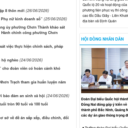
Quốc lộ 20 và hoạt động của
phương tiện phục vụ thi công
(26/06/2026)
ập 8 thôn mới
cao tốc Dầu Giây - Liên Khươ
(25/06/2026)
 Phụ nữ kinh doanh số”
địa bàn xã Định Quán
Đảng ủy phường Chơn Thành khảo sát
 vụ Hành chính công phường Chơn
HỘI ĐỒNG NHÂN DÂN
át việc thực hiện chính sách, pháp
(24/06/2026)
o hộ nghèo
 cho đoàn viên có hoàn cảnh khó
Nhơn Trạch tham gia huấn luyện năm
(24/06/2026)
i bảo đảm an sinh xã hội
Đoàn Đại biểu Quốc hội thàn
ổi tròn 90 tuổi và 100 tuổi
Đồng Nai đóng góp ý kiến về 
thành phố Bắc Ninh, Quảng N
các dự án giao thông trọng 
ơ sở về đề án sắp xếp, điều chỉnh, đổi
Trưởng đoàn Đại biểu Quốc