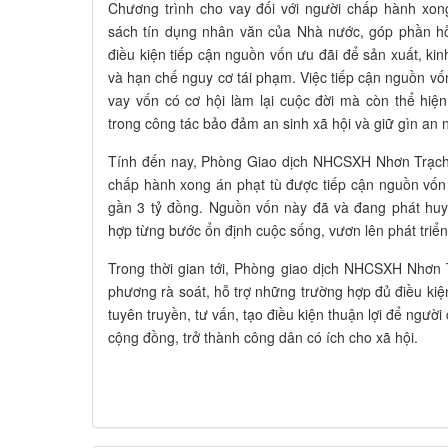
Chương trình cho vay đối với người chấp hành xon
sách tín dụng nhân văn của Nhà nước, góp phần hỗ
điều kiện tiếp cận nguồn vốn ưu đãi để sản xuất, kin
và hạn chế nguy cơ tái phạm. Việc tiếp cận nguồn vốn
vay vốn có cơ hội làm lại cuộc đời mà còn thể hi
trong công tác bảo đảm an sinh xã hội và giữ gìn an ni
Tính đến nay, Phòng Giao dịch NHCSXH Nhơn Trạch 
chấp hành xong án phạt tù được tiếp cận nguồn vốn v
gần 3 tỷ đồng. Nguồn vốn này đã và đang phát huy 
hợp từng bước ổn định cuộc sống, vươn lên phát triển 
Trong thời gian tới, Phòng giao dịch NHCSXH Nhơn 
phương rà soát, hỗ trợ những trường hợp đủ điều kiệ
tuyên truyền, tư vấn, tạo điều kiện thuận lợi để ngườ
cộng đồng, trở thành công dân có ích cho xã hội.