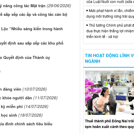
của Luật Nuôi con nuôi (sửa 
(29/06/2026)
ỹ năng công tác Mặt trận
Mức phạt hành vi lấn, chiếm
ề sắp xếp các ấp và công tác cán bộ
dụng môi trường rừng trái qu
Thủ tướng Chính phủ phát đ
Lộc “Nhiều sáng kiến trong hành
đua thực hiện thắng lợi nhiệ
triển kinh tế - xã hội
yết định sau sắp xếp các khu phố
TIN HOẠT ĐỘNG LĨNH 
áo Quyết định của Thành ủy
NGÀNH
)
(10/07/2026)
n đảng viên
(11/07/2026)
c khỏe người dân
(14/07/2026)
 kỳ miễn phí
(18/07/2026)
 học sinh
Thuế thành phố Đồng Nai triể
a đình chính sách tiêu biểu
tạm hoãn xuất cảnh theo quy