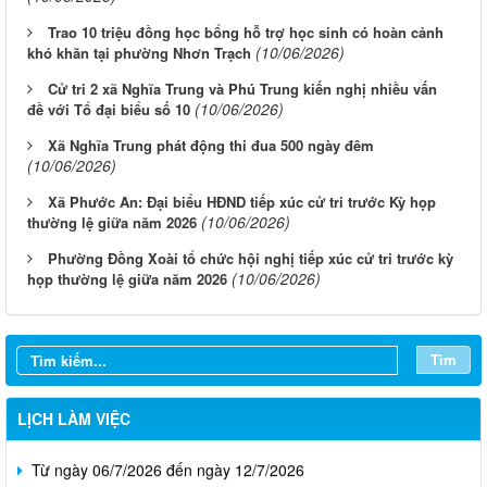
Trao 10 triệu đồng học bổng hỗ trợ học sinh có hoàn cảnh
(10/06/2026)
khó khăn tại phường Nhơn Trạch
Cử tri 2 xã Nghĩa Trung và Phú Trung kiến nghị nhiều vấn
(10/06/2026)
đề với Tổ đại biểu số 10
Xã Nghĩa Trung phát động thi đua 500 ngày đêm
(10/06/2026)
Xã Phước An: Đại biểu HĐND tiếp xúc cử tri trước Kỳ họp
(10/06/2026)
thường lệ giữa năm 2026
Phường Đồng Xoài tổ chức hội nghị tiếp xúc cử tri trước kỳ
Từ ngày 03/8/2026 đến ngày 09/8/2026
(10/06/2026)
họp thường lệ giữa năm 2026
Từ ngày 27/7/2026 đến ngày 02/8/2026
Tìm
Từ ngày 20/7/2026 đến ngày 26/7/2026
Từ ngày 13/7/2026 đến ngày 18/7/2026
LỊCH LÀM VIỆC
Từ ngày 06/7/2026 đến ngày 12/7/2026