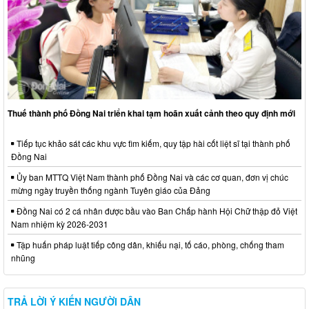
Thuế thành phố Đồng Nai triển khai tạm hoãn xuất cảnh theo quy định mới
Tiếp tục khảo sát các khu vực tìm kiếm, quy tập hài cốt liệt sĩ tại thành phố
Đồng Nai
Ủy ban MTTQ Việt Nam thành phố Đồng Nai và các cơ quan, đơn vị chúc
mừng ngày truyền thống ngành Tuyên giáo của Đảng
Đồng Nai có 2 cá nhân được bầu vào Ban Chấp hành Hội Chữ thập đỏ Việt
Nam nhiệm kỳ 2026-2031
Tập huấn pháp luật tiếp công dân, khiếu nại, tố cáo, phòng, chống tham
nhũng
TRẢ LỜI Ý KIẾN NGƯỜI DÂN