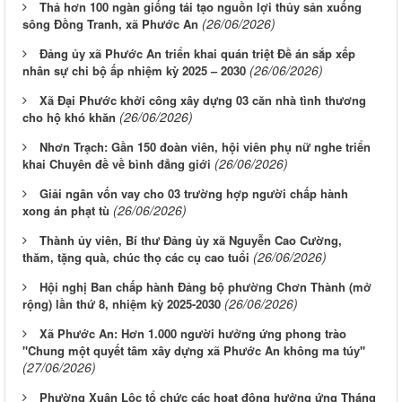
Thả hơn 100 ngàn giống tái tạo nguồn lợi thủy sản xuống
(26/06/2026)
sông Đồng Tranh, xã Phước An
Đảng ủy xã Phước An triển khai quán triệt Đề án sắp xếp
(26/06/2026)
nhân sự chi bộ ấp nhiệm kỳ 2025 – 2030
Xã Đại Phước khởi công xây dựng 03 căn nhà tình thương
(26/06/2026)
cho hộ khó khăn
Nhơn Trạch: Gần 150 đoàn viên, hội viên phụ nữ nghe triển
(26/06/2026)
khai Chuyên đề về bình đẳng giới
Giải ngân vốn vay cho 03 trường hợp người chấp hành
(26/06/2026)
xong án phạt tù
Thành ủy viên, Bí thư Đảng ủy xã Nguyễn Cao Cường,
(26/06/2026)
thăm, tặng quà, chúc thọ các cụ cao tuổi
Hội nghị Ban chấp hành Đảng bộ phường Chơn Thành (mở
(26/06/2026)
rộng) lần thứ 8, nhiệm kỳ 2025-2030
Xã Phước An: Hơn 1.000 người hưởng ứng phong trào
"Chung một quyết tâm xây dựng xã Phước An không ma túy"
(27/06/2026)
Phường Xuân Lộc tổ chức các hoạt động hưởng ứng Tháng