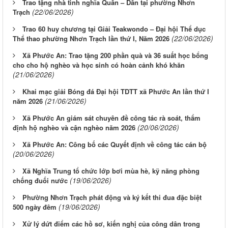
Trao tặng nhà tình nghĩa Quân – Dân tại phường Nhơn
(22/06/2026)
Trạch
Trao 60 huy chương tại Giải Teakwondo – Đại hội Thể dục
(22/06/2026)
Thể thao phường Nhơn Trạch lần thứ I, Năm 2026
Xã Phước An: Trao tặng 200 phần quà và 36 suất học bổng
cho cho hộ nghèo và học sinh có hoàn cảnh khó khăn
(21/06/2026)
Khai mạc giải Bóng đá Đại hội TDTT xã Phước An lần thứ I
(21/06/2026)
năm 2026
Xã Phước An giám sát chuyên đề công tác rà soát, thẩm
(20/06/2026)
định hộ nghèo và cận nghèo năm 2026
Xã Phước An: Công bố các Quyết định về công tác cán bộ
(20/06/2026)
Xã Nghĩa Trung tổ chức lớp bơi mùa hè, kỹ năng phòng
(19/06/2026)
chống đuối nước
Phường Nhơn Trạch phát động và ký kết thi đua đặc biệt
(19/06/2026)
500 ngày đêm
Xử lý dứt điểm các hồ sơ, kiến nghị của công dân trong