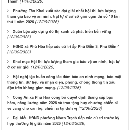
(14/06/2026)
Thành
Phường Tân Khai xuất sắc đạt giải nhất hội thi lực lượng
tham gia bảo vệ an ninh, trật tự ở cơ sở giỏi cụm thi số 10 lần
(12/06/2026)
thứ I năm 2026
Xuân Lộc xây dựng đô thị xanh và phát triển bền vững
(12/06/2026)
HĐND xã Phú Hòa tiếp xúc cử tri ấp Phú Điền 3, Phú Điền 4
(12/06/2026)
Khai mạc Hội thi lực lượng tham gia bảo vệ an ninh, trật tự
(12/06/2026)
ở cơ sở giỏi
Hội nghị tập huấn công tác đảm bảo an ninh mạng, bảo mật
thông tin, dữ liệu và nhận diện, phòng, chống thông tin xấu
(12/06/2026)
độc trên không gian mạng.
Công An xã Phú Hòa công bố quyết định thăng cấp bậc
hàm, nâng lương năm 2026 và trao tặng huy chương chiến sĩ
(12/06/2026)
vẻ vang cho cán bộ, chiến sĩ tại đơn vị
Đại biểu HĐND phường Nhơn Trạch tiếp xúc cử tri trước kỳ
(12/06/2026)
họp thường lệ giữa năm 2026