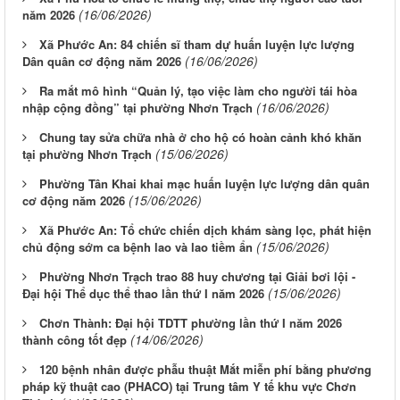
(16/06/2026)
năm 2026
Xã Phước An: 84 chiến sĩ tham dự huấn luyện lực lượng
(16/06/2026)
Dân quân cơ động năm 2026
Ra mắt mô hình “Quản lý, tạo việc làm cho người tái hòa
(16/06/2026)
nhập cộng đồng” tại phường Nhơn Trạch
Chung tay sửa chữa nhà ở cho hộ có hoàn cảnh khó khăn
(15/06/2026)
tại phường Nhơn Trạch
Phường Tân Khai khai mạc huấn luyện lực lượng dân quân
(15/06/2026)
cơ động năm 2026
Xã Phước An: Tổ chức chiến dịch khám sàng lọc, phát hiện
(15/06/2026)
chủ động sớm ca bệnh lao và lao tiềm ẩn
Phường Nhơn Trạch trao 88 huy chương tại Giải bơi lội -
(15/06/2026)
Đại hội Thể dục thể thao lần thứ I năm 2026
Chơn Thành: Đại hội TDTT phường lần thứ I năm 2026
(14/06/2026)
thành công tốt đẹp
120 bệnh nhân được phẫu thuật Mắt miễn phí bằng phương
pháp kỹ thuật cao (PHACO) tại Trung tâm Y tế khu vực Chơn