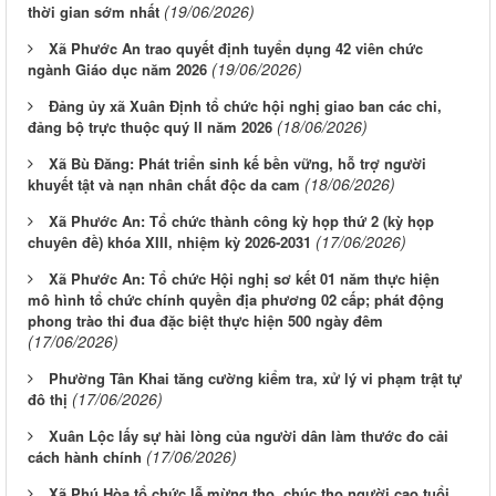
(19/06/2026)
thời gian sớm nhất
Xã Phước An trao quyết định tuyển dụng 42 viên chức
(19/06/2026)
ngành Giáo dục năm 2026
Đảng ủy xã Xuân Định tổ chức hội nghị giao ban các chi,
(18/06/2026)
đảng bộ trực thuộc quý II năm 2026
Xã Bù Đăng: Phát triển sinh kế bền vững, hỗ trợ người
(18/06/2026)
khuyết tật và nạn nhân chất độc da cam
Xã Phước An: Tổ chức thành công kỳ họp thứ 2 (kỳ họp
(17/06/2026)
chuyên đề) khóa XIII, nhiệm kỳ 2026-2031
Xã Phước An: Tổ chức Hội nghị sơ kết 01 năm thực hiện
mô hình tổ chức chính quyền địa phương 02 cấp; phát động
phong trào thi đua đặc biệt thực hiện 500 ngày đêm
(17/06/2026)
Phường Tân Khai tăng cường kiểm tra, xử lý vi phạm trật tự
(17/06/2026)
đô thị
Xuân Lộc lấy sự hài lòng của người dân làm thước đo cải
(17/06/2026)
cách hành chính
Xã Phú Hòa tổ chức lễ mừng thọ, chúc thọ người cao tuổi