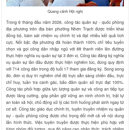
Quang cảnh Hội nghị
Trong 6 tháng đầu năm 2026, công tác quân sự - quốc phòng
địa phương trên địa bàn phường Nhơn Trạch được triển khai
đồng bộ, bám sát nhiệm vụ chính trị và đạt nhiều kết quả tích
cực. Nổi bật, địa phương đã hoàn thành 100% chỉ tiêu tuyển
chọn và gọi công dân nhập ngũ với 88 thanh niên lên đường
thực hiện nghĩa vụ quân sự tại 3 đơn vị. Công tác đăng ký nghĩa
vụ quân sự lần đầu được thực hiện nghiêm túc, đúng quy định
với 714 công dân trong độ tuổi 17 tham gia đăng ký. Song song
đó, đơn vị duy trì nghiêm chế độ trực sẵn sàng chiến đấu, trực
chỉ huy, tuần tra canh gác, bảo đảm quân số trực đạt 100%.
Công tác phối hợp giữa lực lượng quân sự và công an tiếp tục
được tăng cường, góp phần giữ vững an ninh chính trị, trật tự
an toàn xã hội, chủ động xử lý các tình huống phát sinh ngay từ
cơ sở. Công tác giáo dục chính trị, tuyên truyền nhiệm vụ quân
sự - quốc phòng cũng được chú trọng đổi mới cả về nội dung
lẫn hình thức. Việc tuyên truyền được thực hiện phù hợp với
từng nhóm đối tượng, qua đó nâng cao nhận thức, trách nhiệm