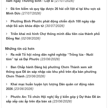
(27/07/2026)
năm ngày Thương binh - Liệt sĩ
Đã tìm kiếm và quy tập được 26 hài cốt liệt sĩ tại khu vực xã
(27/07/2026)
Minh Đức
Phường Bình Phước phát động chiến dịch 100 ngày cập
(30/07/2026)
nhật Sổ sức khỏe điện tử
Triển khai mô hình Chợ thông minh đầu tiên của thành phố
(02/08/2026)
Đồng Nai
Những tin cũ hơn
Ra mắt Tổ hội nông dân nghề nghiệp “Trồng lúa - Nuôi
(23/06/2026)
tôm” tại xã Đại Phước
Ban Chấp hành Đảng bộ phường Chơn Thành xem xét
thông qua Đề án sáp nhập các khu phố trên địa bàn phường
(23/06/2026)
Chơn Thành
Khai mạc huấn luyện lực lượng Dân quân cơ động năm
(23/06/2026)
2026
Phước An: Tổ chức Hội nghị lấy ý kiến góp ý Dự thảo Đề án
(23/06/2026)
sắp xếp các ấp trên địa bàn xã