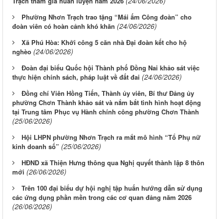
(24/06/2026)
Trạch tham gia huấn luyện năm 2026
Phường Nhơn Trạch trao tặng “Mái ấm Công đoàn” cho
(24/06/2026)
đoàn viên có hoàn cảnh khó khăn
Xã Phú Hòa: Khởi công 5 căn nhà Đại đoàn kết cho hộ
(24/06/2026)
nghèo
Đoàn đại biểu Quốc hội Thành phố Đồng Nai khảo sát việc
(24/06/2026)
thực hiện chính sách, pháp luật về đất đai
Đồng chí Viên Hồng Tiến, Thành ủy viên, Bí thư Đảng ủy
phường Chơn Thành khảo sát và nắm bắt tình hình hoạt động
tại Trung tâm Phục vụ Hành chính công phường Chơn Thành
(25/06/2026)
Hội LHPN phường Nhơn Trạch ra mắt mô hình “Tổ Phụ nữ
(25/06/2026)
kinh doanh số”
HĐND xã Thiện Hưng thông qua Nghị quyết thành lập 8 thôn
(26/06/2026)
mới
Trên 100 đại biểu dự hội nghị tập huấn hướng dẫn sử dụng
các ứng dụng phần mền trong các cơ quan đảng năm 2026
(26/06/2026)