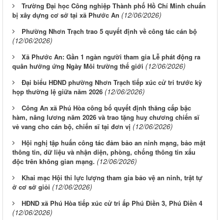
Trường Đại học Công nghiệp Thành phố Hồ Chí Minh chuẩn
(12/06/2026)
bị xây dựng cơ sở tại xã Phước An
Phường Nhơn Trạch trao 5 quyết định về công tác cán bộ
(12/06/2026)
Xã Phước An: Gần 1 ngàn người tham gia Lễ phát động ra
(12/06/2026)
quân hưởng ứng Ngày Môi trường thế giới
Đại biểu HĐND phường Nhơn Trạch tiếp xúc cử tri trước kỳ
(12/06/2026)
họp thường lệ giữa năm 2026
Công An xã Phú Hòa công bố quyết định thăng cấp bậc
hàm, nâng lương năm 2026 và trao tặng huy chương chiến sĩ
(12/06/2026)
vẻ vang cho cán bộ, chiến sĩ tại đơn vị
Hội nghị tập huấn công tác đảm bảo an ninh mạng, bảo mật
thông tin, dữ liệu và nhận diện, phòng, chống thông tin xấu
(12/06/2026)
độc trên không gian mạng.
Khai mạc Hội thi lực lượng tham gia bảo vệ an ninh, trật tự
(12/06/2026)
ở cơ sở giỏi
HĐND xã Phú Hòa tiếp xúc cử tri ấp Phú Điền 3, Phú Điền 4
(12/06/2026)