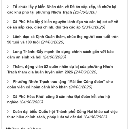
Tổ chức lấy ý kiến Nhân dân về Đề án sắp xếp, tổ chức lại
(23/06/2026)
các khu phố tại phường Nhơn Trạch
Xã Phú Hòa lấy ý kiến nguyên lãnh đạo và cán bộ cơ sở về
(23/06/2026)
đề án sắp xếp, điều chỉnh, đổi tên các ấp
Lãnh đạo xã Định Quán thăm, chúc thọ người cao tuổi tròn
(24/06/2026)
90 tuổi và 100 tuổi
Long Thành: Đẩy mạnh tín dụng chính sách gắn với bảo
(24/06/2026)
đảm an sinh xã hội
Thăm, động viên 52 quân nhân dự bị của phường Nhơn
(24/06/2026)
Trạch tham gia huấn luyện năm 2026
Phường Nhơn Trạch trao tặng “Mái ấm Công đoàn” cho
(24/06/2026)
đoàn viên có hoàn cảnh khó khăn
Xã Phú Hòa: Khởi công 5 căn nhà Đại đoàn kết cho hộ
(24/06/2026)
nghèo
Đoàn đại biểu Quốc hội Thành phố Đồng Nai khảo sát việc
(24/06/2026)
thực hiện chính sách, pháp luật về đất đai