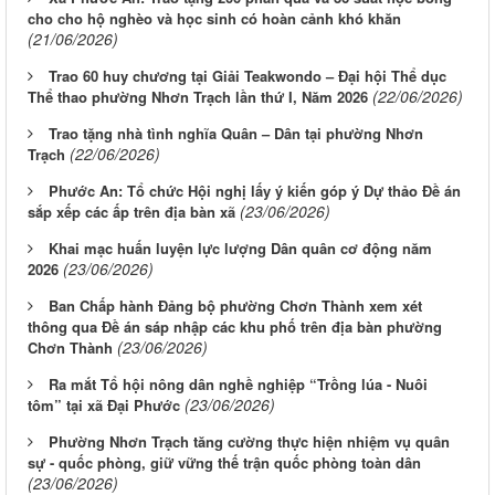
cho cho hộ nghèo và học sinh có hoàn cảnh khó khăn
(21/06/2026)
Trao 60 huy chương tại Giải Teakwondo – Đại hội Thể dục
(22/06/2026)
Thể thao phường Nhơn Trạch lần thứ I, Năm 2026
Trao tặng nhà tình nghĩa Quân – Dân tại phường Nhơn
(22/06/2026)
Trạch
Phước An: Tổ chức Hội nghị lấy ý kiến góp ý Dự thảo Đề án
(23/06/2026)
sắp xếp các ấp trên địa bàn xã
Khai mạc huấn luyện lực lượng Dân quân cơ động năm
(23/06/2026)
2026
Ban Chấp hành Đảng bộ phường Chơn Thành xem xét
thông qua Đề án sáp nhập các khu phố trên địa bàn phường
(23/06/2026)
Chơn Thành
Ra mắt Tổ hội nông dân nghề nghiệp “Trồng lúa - Nuôi
(23/06/2026)
tôm” tại xã Đại Phước
Phường Nhơn Trạch tăng cường thực hiện nhiệm vụ quân
sự - quốc phòng, giữ vững thế trận quốc phòng toàn dân
(23/06/2026)