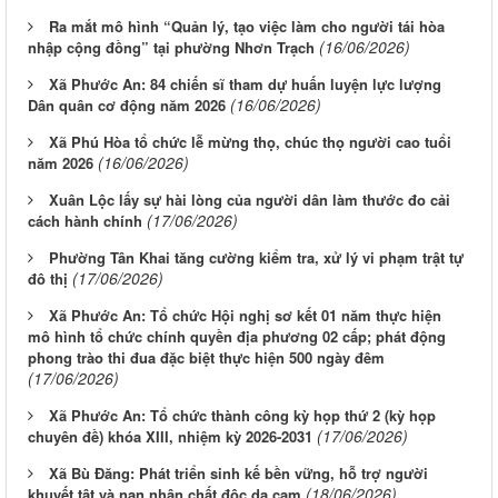
Ra mắt mô hình “Quản lý, tạo việc làm cho người tái hòa
(16/06/2026)
nhập cộng đồng” tại phường Nhơn Trạch
Xã Phước An: 84 chiến sĩ tham dự huấn luyện lực lượng
(16/06/2026)
Dân quân cơ động năm 2026
Xã Phú Hòa tổ chức lễ mừng thọ, chúc thọ người cao tuổi
(16/06/2026)
năm 2026
Xuân Lộc lấy sự hài lòng của người dân làm thước đo cải
(17/06/2026)
cách hành chính
Phường Tân Khai tăng cường kiểm tra, xử lý vi phạm trật tự
(17/06/2026)
đô thị
Xã Phước An: Tổ chức Hội nghị sơ kết 01 năm thực hiện
mô hình tổ chức chính quyền địa phương 02 cấp; phát động
phong trào thi đua đặc biệt thực hiện 500 ngày đêm
(17/06/2026)
Xã Phước An: Tổ chức thành công kỳ họp thứ 2 (kỳ họp
(17/06/2026)
chuyên đề) khóa XIII, nhiệm kỳ 2026-2031
Xã Bù Đăng: Phát triển sinh kế bền vững, hỗ trợ người
(18/06/2026)
khuyết tật và nạn nhân chất độc da cam