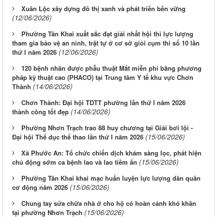
Xuân Lộc xây dựng đô thị xanh và phát triển bền vững
(12/06/2026)
Phường Tân Khai xuất sắc đạt giải nhất hội thi lực lượng
tham gia bảo vệ an ninh, trật tự ở cơ sở giỏi cụm thi số 10 lần
(12/06/2026)
thứ I năm 2026
120 bệnh nhân được phẫu thuật Mắt miễn phí bằng phương
pháp kỹ thuật cao (PHACO) tại Trung tâm Y tế khu vực Chơn
(14/06/2026)
Thành
Chơn Thành: Đại hội TDTT phường lần thứ I năm 2026
(14/06/2026)
thành công tốt đẹp
Phường Nhơn Trạch trao 88 huy chương tại Giải bơi lội -
(15/06/2026)
Đại hội Thể dục thể thao lần thứ I năm 2026
Xã Phước An: Tổ chức chiến dịch khám sàng lọc, phát hiện
(15/06/2026)
chủ động sớm ca bệnh lao và lao tiềm ẩn
Phường Tân Khai khai mạc huấn luyện lực lượng dân quân
(15/06/2026)
cơ động năm 2026
Chung tay sửa chữa nhà ở cho hộ có hoàn cảnh khó khăn
(15/06/2026)
tại phường Nhơn Trạch