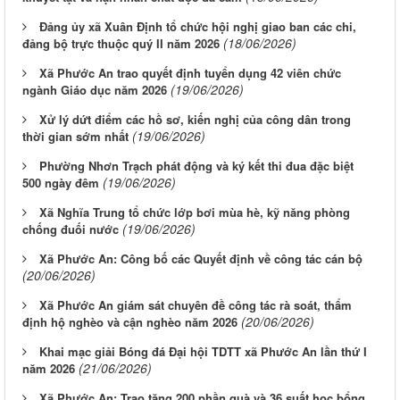
Đảng ủy xã Xuân Định tổ chức hội nghị giao ban các chi,
(18/06/2026)
đảng bộ trực thuộc quý II năm 2026
Xã Phước An trao quyết định tuyển dụng 42 viên chức
(19/06/2026)
ngành Giáo dục năm 2026
Xử lý dứt điểm các hồ sơ, kiến nghị của công dân trong
(19/06/2026)
thời gian sớm nhất
Phường Nhơn Trạch phát động và ký kết thi đua đặc biệt
(19/06/2026)
500 ngày đêm
Xã Nghĩa Trung tổ chức lớp bơi mùa hè, kỹ năng phòng
(19/06/2026)
chống đuối nước
Xã Phước An: Công bố các Quyết định về công tác cán bộ
(20/06/2026)
Xã Phước An giám sát chuyên đề công tác rà soát, thẩm
(20/06/2026)
định hộ nghèo và cận nghèo năm 2026
Khai mạc giải Bóng đá Đại hội TDTT xã Phước An lần thứ I
(21/06/2026)
năm 2026
Xã Phước An: Trao tặng 200 phần quà và 36 suất học bổng