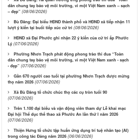
dân chung tay bảo vệ môi trường, vì một Việt Nam xanh – sạch
(08/06/2026)
– đẹp”
Bù Đăng: Đại biểu HĐND thành phố và HĐND xã tiếp nhận 11
(08/06/2026)
lượt ý kiến tại buổi tiếp xúc cử tri
HĐND xã Đại Phước ghi nhận 22 ý kiến của cử tri ấp Phước
(07/06/2026)
Lý
Phường Nhơn Trạch phát động phong trào thi đua “Toàn
dân chung tay bảo vệ môi trường, vì một Việt Nam xanh - sạch
(07/06/2026)
- đẹp”
Gần 670 người cao tuổi tại phường Nhơn Trạch được mừng
(07/06/2026)
thọ năm 2026
Xã Bù Đăng tổ chức chúc thọ các cụ tròn tuổi 90
(07/06/2026)
Trên 1.100 đại biểu và vận động viên tham dự Lễ khai mạc
Đại hội Thể dục thể thao xã Phước An lần thứ I năm 2026
(07/06/2026)
Thiện Hưng tổ chức tập huấn ứng dụng trí tuệ nhân tạo (AI)
(06/06/2026)
trong công tác Đảng năm 2026