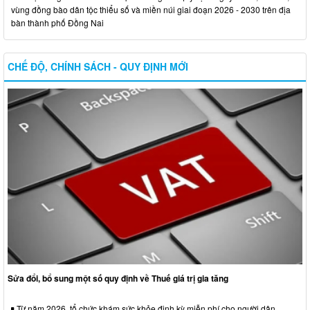
vùng đồng bào dân tộc thiểu số và miền núi giai đoạn 2026 - 2030 trên địa
bàn thành phố Đồng Nai
CHẾ ĐỘ, CHÍNH SÁCH - QUY ĐỊNH MỚI
Sửa đổi, bổ sung một số quy định về Thuế giá trị gia tăng
Từ năm 2026, tổ chức khám sức khỏe định kỳ miễn phí cho người dân