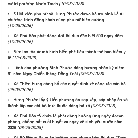
(10/06/2026)
cử tri phương Nhơn Trạch
5 Hội viên phụ nữ xã Hưng Phước được hỗ trợ sinh kế từ
chương trình đồng hành cùng phụ nữ biên cương
(10/06/2026)
Xã Phú Hòa phát động đợt thi đua đặc biệt 500 ngày đêm
(10/06/2026)
Sức lan tỏa từ mô hình biến phế liệu thành thẻ bảo hiểm y
(10/06/2026)
tế
Lãnh đạo phường Bình Phước dâng hương nhân kỷ niệm
(09/06/2026)
61 năm Ngày Chiến thắng Đồng Xoài
Xã Thiện Hưng công bố các quyết định về công tác cán bộ
(08/06/2026)
Hưng Phước lấy ý kiến phương án sắp xếp, sáp nhập ấp và
(08/06/2026)
thành lập các chi bộ trực thuộc đảng bộ xã
Xã Phú Hòa tổ chức lễ phát động hưởng ứng ngày Asean
phòng, chống sốt xuất huyết và ngày vệ sinh yêu nước năm
(08/06/2026)
2026
Xã Bù Đăng: Ra quân hưởng ứng phong trào thi đua “Toàn