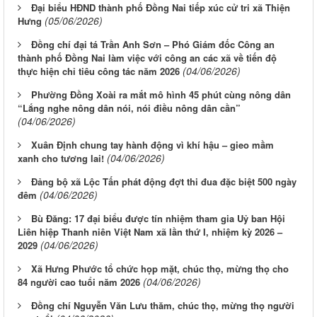
Đại biểu HĐND thành phố Đồng Nai tiếp xúc cử tri xã Thiện
(05/06/2026)
Hưng
Đồng chí đại tá Trần Anh Sơn – Phó Giám đốc Công an
thành phố Đồng Nai làm việc với công an các xã về tiến độ
(04/06/2026)
thực hiện chỉ tiêu công tác năm 2026
Phường Đồng Xoài ra mắt mô hình 45 phút cùng nông dân
“Lắng nghe nông dân nói, nói điều nông dân cần”
(04/06/2026)
Xuân Định chung tay hành động vì khí hậu – gieo mầm
(04/06/2026)
xanh cho tương lai!
Đảng bộ xã Lộc Tấn phát động đợt thi đua đặc biệt 500 ngày
(04/06/2026)
đêm
Bù Đăng: 17 đại biểu được tín nhiệm tham gia Uỷ ban Hội
Liên hiệp Thanh niên Việt Nam xã lần thứ I, nhiệm kỳ 2026 –
(04/06/2026)
2029
Xã Hưng Phước tổ chức họp mặt, chúc thọ, mừng thọ cho
(04/06/2026)
84 người cao tuổi năm 2026
Đồng chí Nguyễn Văn Lưu thăm, chúc thọ, mừng thọ người