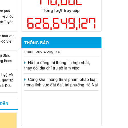
hiện năm 2026 (đợt 1) lần 3
Tổng lượt truy cập
nh phố
Kế hoạch Thông tin, tuyên truyền triển
n vị chúc
626,649,127
khai Kế hoạch Khám sức khỏe định kỳ
nh Tuyên
hoặc khám sàng lọc miễn phí ít nhất mỗi
năm một lần cho người dân trên địa bàn
c bầu vào
thành phố Đồng Nai
 đỏ Việt
THÔNG BÁO
Hỗ trợ đăng tải thông tin hợp nhất,
thay đổi địa chỉ trụ sở làm việc
g dân,
ống tham
Công khai thông tin vi phạm pháp luật
trong lĩnh vực đất đai, tại phường Hố Nai
 duyệt và
, quy tập
Minh Đức
 DÂN