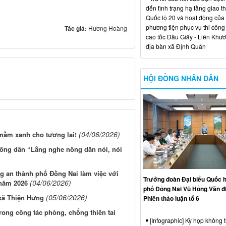
đến tình trạng hạ tầng giao t
Quốc lộ 20 và hoạt động của
phương tiện phục vụ thi công
Tác giả:
Hương Hoàng
cao tốc Dầu Giây - Liên Khươ
địa bàn xã Định Quán
HỘI ĐỒNG NHÂN DÂN
(04/06/2026)
 mầm xanh cho tương lai!
ông dân “Lắng nghe nông dân nói, nói
g an thành phố Đồng Nai làm việc với
Trưởng đoàn Đại biểu Quốc h
(04/06/2026)
 năm 2026
phố Đồng Nai Vũ Hồng Văn đ
(05/06/2026)
 xã Thiện Hưng
Phiên thảo luận tổ 6
rong công tác phòng, chống thiên tai
[Infographic] Kỳ họp không 