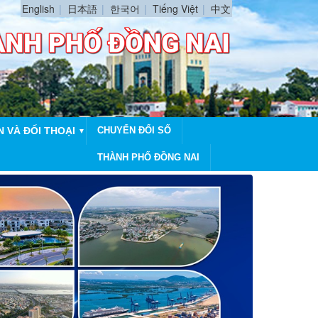
English
日本語
한국어
Tiếng Việt
中文
N VÀ ĐỐI THOẠI
CHUYỂN ĐỔI SỐ
▼
THÀNH PHỐ ĐỒNG NAI