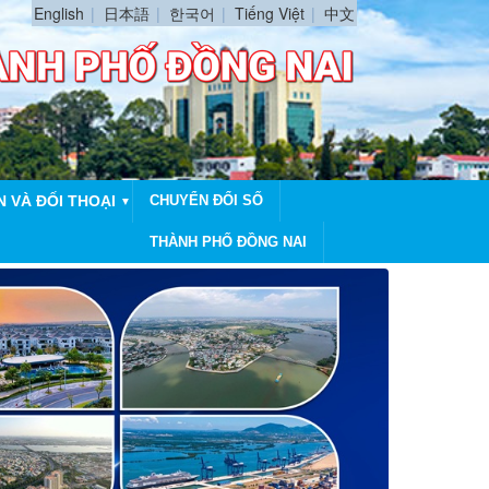
English
日本語
한국어
Tiếng Việt
中文
N VÀ ĐỐI THOẠI
CHUYỂN ĐỔI SỐ
▼
THÀNH PHỐ ĐỒNG NAI