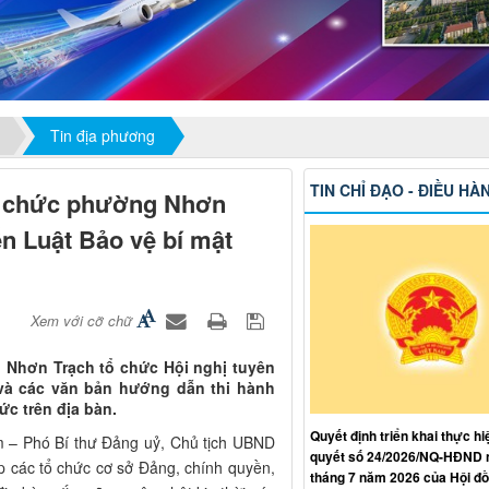
Tin địa phương
TIN CHỈ ĐẠO - ĐIỀU HÀ
ên chức phường Nhơn
ến Luật Bảo vệ bí mật
Xem với cỡ chữ
 Nhơn Trạch tổ chức Hội nghị tuyên
 và các văn bản hướng dẫn thi hành
ức trên địa bàn.
Quyết định triển khai thực hi
m – Phó Bí thư Đảng uỷ, Chủ tịch UBND
quyết số 24/2026/NQ-HĐND 
 các tổ chức cơ sở Đảng, chính quyền,
tháng 7 năm 2026 của Hội đ