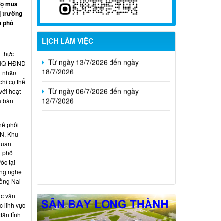
độ mua
ị trường
Từ ngày 20/7/2026 đến ngày
h phố
26/7/2026
LỊCH LÀM VIỆC
Từ ngày 13/7/2026 đến ngày
i thực
18/7/2026
6/NQ-HĐND
g nhân
Từ ngày 06/7/2026 đến ngày
hi cụ thể
12/7/2026
với hoạt
a bàn
hế phối
CN, Khu
 quan
h phố
ớc tại
ông nghệ
Đồng Nai
ác văn
 lĩnh vực
dân tỉnh