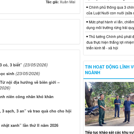
Tác giả:
Xuân Mai
Chính phủ thông qua 3 chí
của Luật Nuôi con nuôi (sửa 
Mức phạt hành vi lấn, chiếm
dụng môi trường rừng trái qu
Thủ tướng Chính phủ phát đ
đua thực hiện thắng lợi nhiệ
triển kinh tế - xã hội
(23/05/2026)
 có, 3 biết”
TIN HOẠT ĐỘNG LĨNH 
NGÀNH
(23/05/2026)
học sinh
Từ nội địa hướng về biên giới –
/2026)
hanh niên công nhân khó khăn
3 sạch, 3 an” và trao quà cho cho hội
 nhật xanh” lần thứ II năm 2026
Tiếp tục khảo sát các khu vự