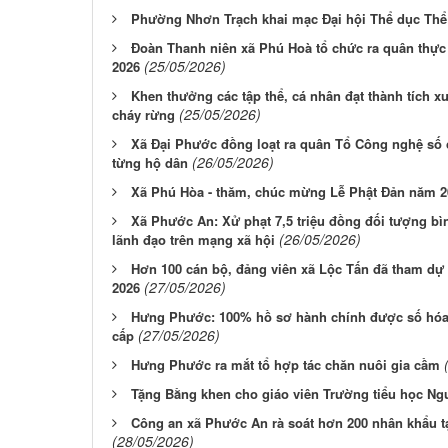
Phường Nhơn Trạch khai mạc Đại hội Thể dục Thể 
Đoàn Thanh niên xã Phú Hoà tổ chức ra quân thực
(25/05/2026)
2026
Khen thưởng các tập thể, cá nhân đạt thành tích x
(25/05/2026)
cháy rừng
Xã Đại Phước đồng loạt ra quân Tổ Công nghệ số 
(26/05/2026)
từng hộ dân
Xã Phú Hòa - thăm, chúc mừng Lễ Phật Đản năm 20
Xã Phước An: Xử phạt 7,5 triệu đồng đối tượng bìn
(26/05/2026)
lãnh đạo trên mạng xã hội
Hơn 100 cán bộ, đảng viên xã Lộc Tấn đã tham dự 
(27/05/2026)
2026
Hưng Phước: 100% hồ sơ hành chính được số hóa
(27/05/2026)
cấp
Hưng Phước ra mắt tổ hợp tác chăn nuôi gia cầm
Tặng Bằng khen cho giáo viên Trường tiểu học N
Công an xã Phước An rà soát hơn 200 nhân khẩu tạ
(28/05/2026)