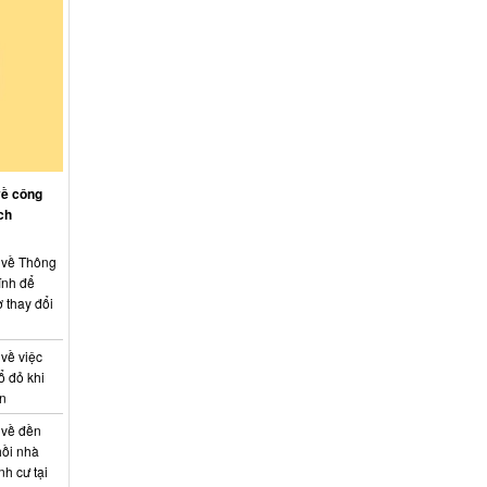
về công
ch
: về Thông
ính để
 thay đổi
 về việc
ổ đỏ khi
án
 về đền
hồi nhà
nh cư tại