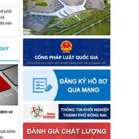
hế phối
 và
địa bàn
 QUY
định về
 sức khỏe
ân