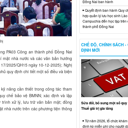
Đồng Nai ban hành
Quyết định ban hành Quy c
hợp quản lý lưu học sinh Lào
Campuchia đến học tập trên 
thành phố Đồng Nai
hị
CHẾ ĐỘ, CHÍNH SÁCH -
ĐỊNH MỚI
Phòng PA03 Công an thành phố Đồng Nai
 bí mật nhà nước và các văn bản hướng
ố 117/2025/QH15 ngày 10-12-2025); Nghị
 quy định chi tiết một số điều và biện
 kỹ năng cần thiết trong công tác tham
quy chế bảo vệ BMNN; xác định và lập
trình xử lý, lưu trữ văn bản mật; đồng
Sửa đổi, bổ sung một số quy 
Thuế giá trị gia tăng
ật nhà nước trên các phương tiện thông
Từ năm 2026, tổ chức khám
định kỳ miễn phí cho người d