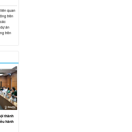
 liên quan
hông trên
 các
 dự án
ng trên
ội thành
iều hành