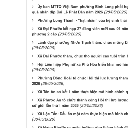
Ủy ban MTTQ Việt Nam phường Bình Long phối hợp
(28/05/2026)
quà nhân dịp Đại Lễ Phật Đản năm 2026
Phường Long Thành - “hạt nhân” của hệ sinh thái 
Xã Đại Phước kết nạp 27 đảng viên mới sau 01 nă
(29/05/2026)
phương 2 cấp
Lãnh đạo phường Nhơn Trạch thăm, chúc mừng Đại 
(29/05/2026)
Xã Đại Phước thăm, chúc thọ người cao tuổi tròn 10
Hội Liên hiệp Phụ nữ xã Phú Hòa triển khai mô hì
(29/05/2026)
Phường Đồng Xoài tổ chức Hội thi lực lượng tham
(29/05/2026)
2026
Xã Tân An sơ kết 1 năm thực hiện mô hình chính 
Xã Phước An tổ chức thành công Hội thi lực lượng 
(30/05/2026)
sở giỏi lần thứ I năm 2026
Xã Lộc Tấn: Dấu ấn một năm thực hiện mô hình c
(30/05/2026)
Xã Hưng Phước ra quân hưởng ứng tháng hành đ