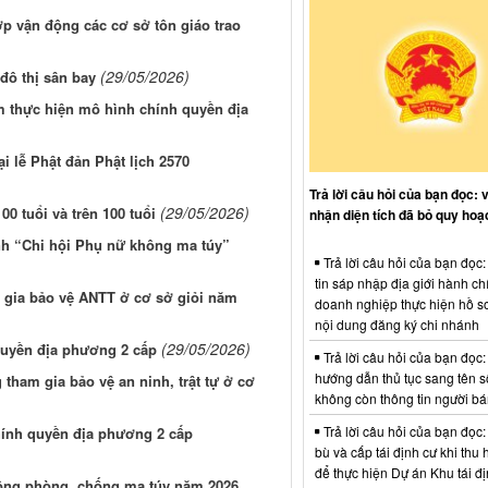
 vận động các cơ sở tôn giáo trao
(29/05/2026)
đô thị sân bay
m thực hiện mô hình chính quyền địa
lễ Phật đản Phật lịch 2570
Trả lời câu hỏi của bạn đọc: 
(29/05/2026)
0 tuổi và trên 100 tuổi
nhận diện tích đã bỏ quy hoạ
nh “Chi hội Phụ nữ không ma túy”
Trả lời câu hỏi của bạn đọc
tin sáp nhập địa giới hành ch
 gia bảo vệ ANTT ở cơ sở giỏi năm
doanh nghiệp thực hiện hồ sơ
nội dung đăng ký chi nhánh
(29/05/2026)
quyền địa phương 2 cấp
Trả lời câu hỏi của bạn đọc:
hướng dẫn thủ tục sang tên s
tham gia bảo vệ an ninh, trật tự ở cơ
không còn thông tin người b
Trả lời câu hỏi của bạn đọc:
hính quyền địa phương 2 cấp
bù và cấp tái định cư khi thu 
để thực hiện Dự án Khu tái đị
ộng phòng, chống ma túy năm 2026