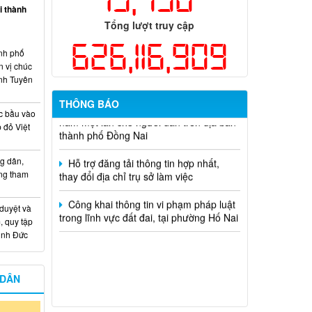
ại thành
dụng ngân sách nhà nước đặt hàng thực
Tổng lượt truy cập
hiện năm 2026 (đợt 1) lần 3
626,116,909
nh phố
Kế hoạch Thông tin, tuyên truyền triển
n vị chúc
khai Kế hoạch Khám sức khỏe định kỳ
nh Tuyên
hoặc khám sàng lọc miễn phí ít nhất mỗi
năm một lần cho người dân trên địa bàn
THÔNG BÁO
thành phố Đồng Nai
c bầu vào
 đỏ Việt
Hỗ trợ đăng tải thông tin hợp nhất,
thay đổi địa chỉ trụ sở làm việc
g dân,
ống tham
Công khai thông tin vi phạm pháp luật
trong lĩnh vực đất đai, tại phường Hố Nai
 duyệt và
, quy tập
Minh Đức
 DÂN