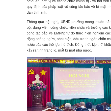
cơ quan, đơn vị và các tổ chức chính trị - xã hội trên
quy định của pháp luật về công tác bảo vệ bí mật
dẫn thi hành.
Thông qua hội nghị, UBND phường mong muốn nâng
bộ, đảng viên, công chức, viên chức và trưởng các 
công tác bảo vệ BMNN; từ đó thực hiện nghiêm các
động phòng ngừa, phát hiện, đấu tranh ngăn chặn các
nước của các thế lực thù địch. Đồng thời, kịp thời kh
xảy ra tình trạng lộ, mất bí mật nhà nước.