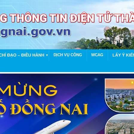
CHỈ ĐẠO – ĐIỀU HÀNH
DỊCH VỤ CÔNG
WCAG
LẤY Ý KIẾ
▼