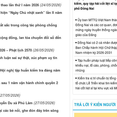
kiếm, quy tập hài cốt liệt sĩ t
(24/05/2026)
thao lần thứ I năm 2026
phố Đồng Nai
 hiện “Ngày Chủ nhật xanh” lần II năm
Ủy ban MTTQ Việt Nam thà
uất sắc trong công tác phòng chống
Đồng Nai và các cơ quan, đơ
mừng ngày truyền thống ngà
giáo của Đảng
cộng đồng, lan tỏa chuyển đổi số đến
Đồng Nai có 2 cá nhân đượ
Ban Chấp hành Hội Chữ thập
(26/05/2026)
26 – Phật lịch 2570
Nam nhiệm kỳ 2026-2031
h luận sai sự thật, xúc phạm uy tín
Tập huấn pháp luật tiếp côn
khiếu nại, tố cáo, phòng, ch
Hội nghị tập huấn kiểm tra đảng năm
nhũng
Kiểm tra vị trí chuẩn bị tổng
 sau 1 năm vận hành chính quyền 2
tổ chức Lễ Triển khai tìm kiếm
hài cốt liệt sĩ tại khu vực xã 
(27/05/2026)
(27/05/2026)
guyễn Du xã Phú Lâm
TRẢ LỜI Ý KIẾN NGƯỜI
i các bè nổi, ghe đón đáy trên sông