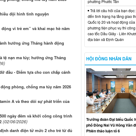
phường Phước Tân
Trả lời câu hỏi của bạn đọc:
iều đội hình tình nguyện
đến tình trạng hạ tầng giao t
Quốc lộ 20 và hoạt động của
phương tiện phục vụ thi công
 động vì trẻ em” và khai mạc hè năm
cao tốc Dầu Giây - Liên Khươ
địa bàn xã Định Quán
u hành hưởng ứng Tháng hành động
và tệ nạn ma túy; hưởng ứng Tháng
HỘI ĐỒNG NHÂN DÂN
26)
đỡ đầu - Điểm tựa cho con chắp cánh
h động phòng, chống ma túy năm 2026
tamin A và theo dõi sự phát triển của
 500 ngày đêm và khởi công công trình
Trưởng đoàn Đại biểu Quốc h
(02/06/2026)
2
phố Đồng Nai Vũ Hồng Văn đ
định danh điện tử mức 2 cho trẻ từ đủ
Phiên thảo luận tổ 6