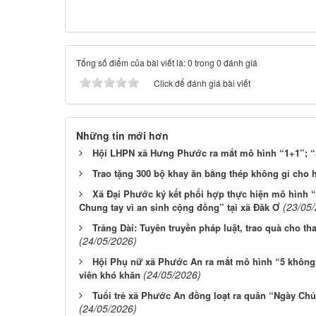
Tổng số điểm của bài viết là: 0 trong 0 đánh giá
Click để đánh giá bài viết
Những tin mới hơn
Hội LHPN xã Hưng Phước ra mắt mô hình “1+1”; “3
Trao tặng 300 bộ khay ăn bằng thép không gỉ cho 
Xã Đại Phước ký kết phối hợp thực hiện mô hình “
(23/05
Chung tay vì an sinh cộng đồng” tại xã Đăk Ơ
Trảng Dài: Tuyên truyền pháp luật, trao quà cho t
(24/05/2026)
Hội Phụ nữ xã Phước An ra mắt mô hình “5 không, 
(24/05/2026)
viên khó khăn
Tuổi trẻ xã Phước An đồng loạt ra quân “Ngày Chủ
(24/05/2026)