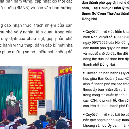
 địa bàn nắm vững, cập nhật kịp thời các
dân thành phố quy định chế 
 nhà nước (BMNN) và các văn bản hướng
sắm,… tại Chi cục Quản lý th
thuộc Sở Công Thương thàn
Đồng Nai
 cao nhận thức, trách nhiệm của cán
khu phố về ý nghĩa, tầm quan trọng của
Quyết định về việc triển kha
hiện Nghị quyết số 18/202
 quy định của pháp luật, góp phần chủ
ngày 09/7/2026 của Hội đồn
 hành vi thu thập, đánh cắp bí mật nhà
dân thành phố quy định mức c
ắc phục những sơ hở, thiếu sót, không để
và một số chế độ đặc thù đối 
động thể dục thể thao trên đị
thành phố Đồng Nai
Quyết định ban hành Quy c
hợp giữa Ban Quản lý các K
kinh tế thành phố với các cơ
thuộc Ủy ban nhân dân thàn
trong công tác quản lý nhà nư
các KCN, Khu kinh tế, Khu c
cao trên địa bàn thành phố 
Quyết định về việc bãi bỏ c
bản quy phạm pháp luật thuộc
khoáng sản do Ủy ban nhân 