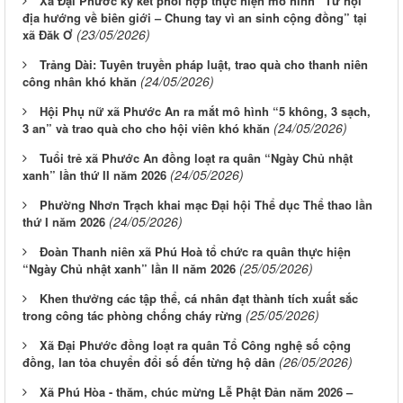
Xã Đại Phước ký kết phối hợp thực hiện mô hình “Từ nội
địa hướng về biên giới – Chung tay vì an sinh cộng đồng” tại
(23/05/2026)
xã Đăk Ơ
Trảng Dài: Tuyên truyền pháp luật, trao quà cho thanh niên
(24/05/2026)
công nhân khó khăn
Hội Phụ nữ xã Phước An ra mắt mô hình “5 không, 3 sạch,
(24/05/2026)
3 an” và trao quà cho cho hội viên khó khăn
Tuổi trẻ xã Phước An đồng loạt ra quân “Ngày Chủ nhật
(24/05/2026)
xanh” lần thứ II năm 2026
Phường Nhơn Trạch khai mạc Đại hội Thể dục Thể thao lần
(24/05/2026)
thứ I năm 2026
Đoàn Thanh niên xã Phú Hoà tổ chức ra quân thực hiện
(25/05/2026)
“Ngày Chủ nhật xanh” lần II năm 2026
Khen thưởng các tập thể, cá nhân đạt thành tích xuất sắc
(25/05/2026)
trong công tác phòng chống cháy rừng
Xã Đại Phước đồng loạt ra quân Tổ Công nghệ số cộng
(26/05/2026)
đồng, lan tỏa chuyển đổi số đến từng hộ dân
Xã Phú Hòa - thăm, chúc mừng Lễ Phật Đản năm 2026 –