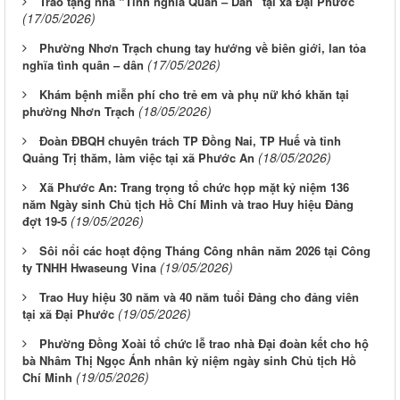
Trao tặng nhà “Tình nghĩa Quân – Dân” tại xã Đại Phước
(17/05/2026)
Phường Nhơn Trạch chung tay hướng về biên giới, lan tỏa
(17/05/2026)
nghĩa tình quân – dân
Khám bệnh miễn phí cho trẻ em và phụ nữ khó khăn tại
(18/05/2026)
phường Nhơn Trạch
Đoàn ĐBQH chuyên trách TP Đồng Nai, TP Huế và tỉnh
(18/05/2026)
Quảng Trị thăm, làm việc tại xã Phước An
Xã Phước An: Trang trọng tổ chức họp mặt kỷ niệm 136
năm Ngày sinh Chủ tịch Hồ Chí Minh và trao Huy hiệu Đảng
(19/05/2026)
đợt 19-5
Sôi nổi các hoạt động Tháng Công nhân năm 2026 tại Công
(19/05/2026)
ty TNHH Hwaseung Vina
Trao Huy hiệu 30 năm và 40 năm tuổi Đảng cho đảng viên
(19/05/2026)
tại xã Đại Phước
Phường Đồng Xoài tổ chức lễ trao nhà Đại đoàn kết cho hộ
bà Nhâm Thị Ngọc Ánh nhân kỷ niệm ngày sinh Chủ tịch Hồ
(19/05/2026)
Chí Minh