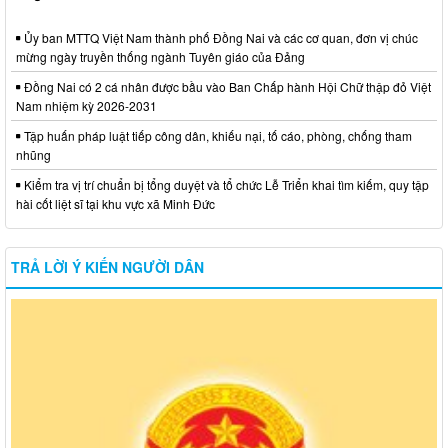
Ủy ban MTTQ Việt Nam thành phố Đồng Nai và các cơ quan, đơn vị chúc
mừng ngày truyền thống ngành Tuyên giáo của Đảng
Đồng Nai có 2 cá nhân được bầu vào Ban Chấp hành Hội Chữ thập đỏ Việt
Nam nhiệm kỳ 2026-2031
Tập huấn pháp luật tiếp công dân, khiếu nại, tố cáo, phòng, chống tham
nhũng
Kiểm tra vị trí chuẩn bị tổng duyệt và tổ chức Lễ Triển khai tìm kiếm, quy tập
hài cốt liệt sĩ tại khu vực xã Minh Đức
TRẢ LỜI Ý KIẾN NGƯỜI DÂN