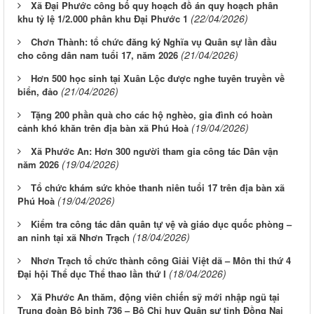
Xã Đại Phước công bố quy hoạch đồ án quy hoạch phân
(22/04/2026)
khu tỷ lệ 1/2.000 phân khu Đại Phước 1
Chơn Thành: tổ chức đăng ký Nghĩa vụ Quân sự lần đầu
(21/04/2026)
cho công dân nam tuổi 17, năm 2026
Hơn 500 học sinh tại Xuân Lộc được nghe tuyên truyền về
(21/04/2026)
biển, đảo
Tặng 200 phần quà cho các hộ nghèo, gia đình có hoàn
(19/04/2026)
cảnh khó khăn trên địa bàn xã Phú Hoà
Xã Phước An: Hơn 300 người tham gia công tác Dân vận
(19/04/2026)
năm 2026
Tổ chức khám sức khỏe thanh niên tuổi 17 trên địa bàn xã
(19/04/2026)
Phú Hoà
Kiểm tra công tác dân quân tự vệ và giáo dục quốc phòng –
(18/04/2026)
an ninh tại xã Nhơn Trạch
Nhơn Trạch tổ chức thành công Giải Việt dã – Môn thi thứ 4
(18/04/2026)
Đại hội Thể dục Thể thao lần thứ I
Xã Phước An thăm, động viên chiến sỹ mới nhập ngũ tại
Trung đoàn Bộ binh 736 – Bộ Chỉ huy Quân sự tỉnh Đồng Nai