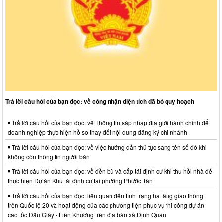
Trả lời câu hỏi của bạn đọc: về công nhận diện tích đã bỏ quy hoạch
Trả lời câu hỏi của bạn đọc: về Thông tin sáp nhập địa giới hành chính để
doanh nghiệp thực hiện hồ sơ thay đổi nội dung đăng ký chi nhánh
Trả lời câu hỏi của bạn đọc: về việc hướng dẫn thủ tục sang tên sổ đỏ khi
không còn thông tin người bán
Trả lời câu hỏi của bạn đọc: về đền bù và cấp tái định cư khi thu hồi nhà để
thực hiện Dự án Khu tái định cư tại phường Phước Tân
Trả lời câu hỏi của bạn đọc: liên quan đến tình trạng hạ tầng giao thông
trên Quốc lộ 20 và hoạt động của các phương tiện phục vụ thi công dự án
cao tốc Dầu Giây - Liên Khương trên địa bàn xã Định Quán