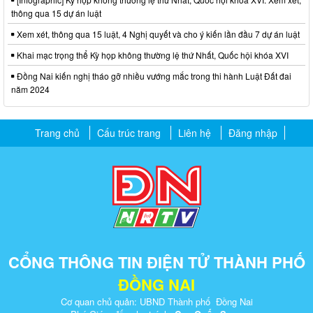
thông qua 15 dự án luật
Xem xét, thông qua 15 luật, 4 Nghị quyết và cho ý kiến lần đầu 7 dự án luật
Khai mạc trọng thể Kỳ họp không thường lệ thứ Nhất, Quốc hội khóa XVI
Đồng Nai kiến nghị tháo gỡ nhiều vướng mắc trong thi hành Luật Đất đai
năm 2024
Trang chủ
Cấu trúc trang
Liên hệ
Đăng nhập
CỔNG THÔNG TIN ĐIỆN TỬ THÀNH PHỐ
ĐỒNG NAI
Cơ quan chủ quản: UBND Thành phố Đồng Nai