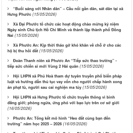
“Buổi sáng với Nhân dân” – Cầu nối gần dân, sát dân tại xã
(15/05/2026)
Hưng Phước
Xã Đại Phước tổ chức các hoạt động chào mừng kỷ niệm
Ngày sinh Chủ tịch Hồ Chí Minh và thành lập thành phố Đồng
(15/05/2026)
Nai
Xã Phước An: Kịp thời tháo gỡ khó khăn về chỗ ở cho các
(15/05/2026)
hộ bị thu hồi đất
Đoàn Thanh niên xã Phươc An “Tiếp sức thao trường” -
(15/05/2026)
tiếp sức chiến sĩ mới Vùng 2 Hải quân
Hội LHPN xã Phú Hoà tham dự tuyên truyền phổ biến pháp
luật và hướng dẫn thủ tục vay vốn cho người chấp hành xong
(15/05/2026)
án phạt tù, người sau cai nghiện ma túy
Hội LHPN xã Hưng Phước tổ chức truyền thông vì bình
đẳng giới; phòng ngừa, ứng phó với bạo lực trên cơ sở giới
(16/05/2026)
Phước An: Tổng kết mô hình “Heo đất cùng bạn đến
(16/05/2026)
trường” năm học 2025 – 2026