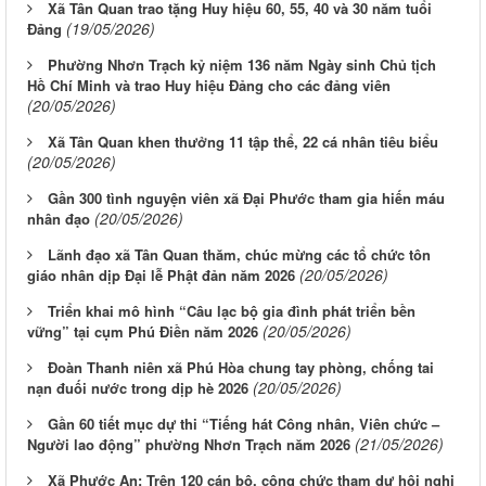
Xã Tân Quan trao tặng Huy hiệu 60, 55, 40 và 30 năm tuổi
(19/05/2026)
Đảng
Phường Nhơn Trạch kỷ niệm 136 năm Ngày sinh Chủ tịch
Hồ Chí Minh và trao Huy hiệu Đảng cho các đảng viên
(20/05/2026)
Xã Tân Quan khen thưởng 11 tập thể, 22 cá nhân tiêu biểu
(20/05/2026)
Gần 300 tình nguyện viên xã Đại Phước tham gia hiến máu
(20/05/2026)
nhân đạo
Lãnh đạo xã Tân Quan thăm, chúc mừng các tổ chức tôn
(20/05/2026)
giáo nhân dịp Đại lễ Phật đản năm 2026
Triển khai mô hình “Câu lạc bộ gia đình phát triển bền
(20/05/2026)
vững” tại cụm Phú Điền năm 2026
Đoàn Thanh niên xã Phú Hòa chung tay phòng, chống tai
(20/05/2026)
nạn đuối nước trong dịp hè 2026
Gần 60 tiết mục dự thi “Tiếng hát Công nhân, Viên chức –
(21/05/2026)
Người lao động” phường Nhơn Trạch năm 2026
Xã Phước An: Trên 120 cán bộ, công chức tham dự hội nghị