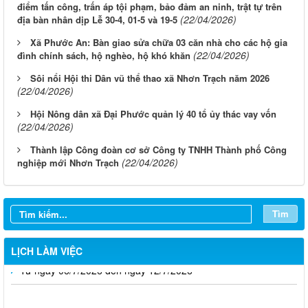
điểm tấn công, trấn áp tội phạm, bảo đảm an ninh, trật tự trên
(22/04/2026)
địa bàn nhân dịp Lễ 30-4, 01-5 và 19-5
Xã Phước An: Bàn giao sửa chữa 03 căn nhà cho các hộ gia
(22/04/2026)
đình chính sách, hộ nghèo, hộ khó khăn
Sôi nổi Hội thi Dân vũ thể thao xã Nhơn Trạch năm 2026
(22/04/2026)
Hội Nông dân xã Đại Phước quản lý 40 tổ ủy thác vay vốn
(22/04/2026)
Từ ngày 03/8/2026 đến ngày 09/8/2026
Thành lập Công đoàn cơ sở Công ty TNHH Thành phố Công
(22/04/2026)
nghiệp mới Nhơn Trạch
Từ ngày 27/7/2026 đến ngày 02/8/2026
Từ ngày 20/7/2026 đến ngày 26/7/2026
Tìm
Từ ngày 13/7/2026 đến ngày 18/7/2026
LỊCH LÀM VIỆC
Từ ngày 06/7/2026 đến ngày 12/7/2026