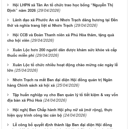
Hội LHPN xã Tân An tổ chức trao học bổng “Nguyễn Thị
(29/04/2026)
Định” năm 2026
Lãnh đạo xã Phước An và Nhơn Trạch dâng hương tại Đền
(29/04/2026)
thờ và nghĩa trang liệt sĩ Nhơn Trạch
Hội CCB và Đoàn Thanh niên xã Phú Hòa thăm, tặng quà
(29/04/2026)
cho hội viên
Xuân Lộc hơn 200 người dân được khám sức khỏe và cấp
(29/04/2026)
thuốc miễn phí
Xuân Lộc tổ chức nhiều hoạt động chào mừng các ngày lễ
(25/04/2026)
lớn
Nhơn Trạch ra mắt Ban đại diện Hội đồng quản trị Ngân
(25/04/2026)
hàng Chính sách xã hội xã
Tập huấn nghiệp vụ cho Ban quản lý tổ tiết kiệm & vay vốn
(24/04/2026)
địa bàn xã Phú Hoà
Hội nghị Ban Chấp hành Hội phụ nữ xã (mở rộng), thực
(24/04/2026)
hiện quy trình công tác cán bộ
Lễ công bố quyết định thành lập Ban đại diện Hội đồng