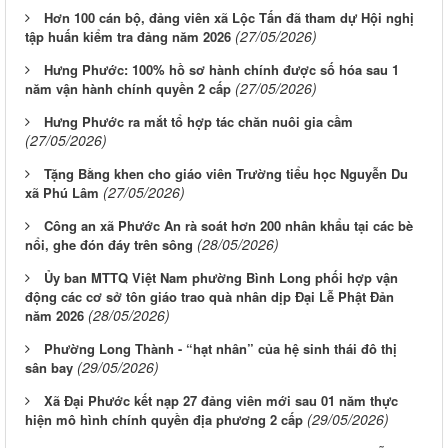
Hơn 100 cán bộ, đảng viên xã Lộc Tấn đã tham dự Hội nghị
(27/05/2026)
tập huấn kiểm tra đảng năm 2026
Hưng Phước: 100% hồ sơ hành chính được số hóa sau 1
(27/05/2026)
năm vận hành chính quyền 2 cấp
Hưng Phước ra mắt tổ hợp tác chăn nuôi gia cầm
(27/05/2026)
Tặng Bằng khen cho giáo viên Trường tiểu học Nguyễn Du
(27/05/2026)
xã Phú Lâm
Công an xã Phước An rà soát hơn 200 nhân khẩu tại các bè
(28/05/2026)
nổi, ghe đón đáy trên sông
Ủy ban MTTQ Việt Nam phường Bình Long phối hợp vận
động các cơ sở tôn giáo trao quà nhân dịp Đại Lễ Phật Đản
(28/05/2026)
năm 2026
Phường Long Thành - “hạt nhân” của hệ sinh thái đô thị
(29/05/2026)
sân bay
Xã Đại Phước kết nạp 27 đảng viên mới sau 01 năm thực
(29/05/2026)
hiện mô hình chính quyền địa phương 2 cấp