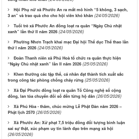
Hội Phụ nữ xã Phước An ra mắt mô hình “5 không, 3 sạch,
(24/05/2026)
3 an” và trao quà cho cho hội viên khó khăn
Tuổi trẻ xã Phước An đồng loạt ra quân “Ngày Chủ nhật
(24/05/2026)
xanh” lần thứ II năm 2026
Phường Nhơn Trạch khai mạc Đại hội Thể dục Thể thao lần
(24/05/2026)
thứ I năm 2026
Đoàn Thanh niên xã Phú Hoà tổ chức ra quân thực hiện
(25/05/2026)
“Ngày Chủ nhật xanh” lần II năm 2026
Khen thưởng các tập thể, cá nhân đạt thành tích xuất sắc
(25/05/2026)
trong công tác phòng chống cháy rừng
Xã Đại Phước đồng loạt ra quân Tổ Công nghệ số cộng
(26/05/2026)
đồng, lan tỏa chuyển đổi số đến từng hộ dân
Xã Phú Hòa - thăm, chúc mừng Lễ Phật Đản năm 2026 –
(26/05/2026)
Phật lịch 2570
Xã Phước An: Xử phạt 7,5 triệu đồng đối tượng bình luận
sai sự thật, xúc phạm uy tín lãnh đạo trên mạng xã hội
(26/05/2026)