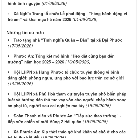
(01/06/2026)
hình tình nguyện
Xã Nghĩa Trung tổ chức Lễ phát động “Tháng hành động vì
(01/06/2026)
trẻ em” và khai mạc hè năm 2026
Những tin cũ hơn
Trao tặng nhà “Tình nghĩa Quân – Dân” tại xã Đại Phước
(17/05/2026)
Phước An: Tổng kết mô hình “Heo đất cùng bạn đến
(16/05/2026)
trường” năm học 2025 – 2026
Hội LHPN xã Hưng Phước tổ chức truyền thông vì bình
đẳng giới; phòng ngừa, ứng phó với bạo lực trên cơ sở giới
(16/05/2026)
Hội LHPN xã Phú Hoà tham dự tuyên truyền phổ biến pháp
luật và hướng dẫn thủ tục vay vốn cho người chấp hành xong
(15/05/2026)
án phạt tù, người sau cai nghiện ma túy
Đoàn Thanh niên xã Phươc An “Tiếp sức thao trường” -
(15/05/2026)
tiếp sức chiến sĩ mới Vùng 2 Hải quân
Xã Phước An: Kịp thời tháo gỡ khó khăn về chỗ ở cho các
(15/05/2026)
hộ bị thu hồi đất