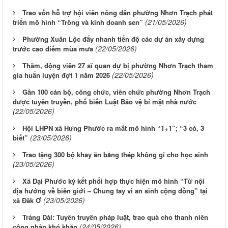
Trao vốn hỗ trợ hội viên nông dân phường Nhơn Trạch phát
(21/05/2026)
triển mô hình “Trồng và kinh doanh sen”
Phường Xuân Lộc đẩy nhanh tiến độ các dự án xây dựng
(22/05/2026)
trước cao điểm mùa mưa
Thăm, động viên 27 sĩ quan dự bị phường Nhơn Trạch tham
(22/05/2026)
gia huấn luyện đợt 1 năm 2026
Gần 100 cán bộ, công chức, viên chức phường Nhơn Trạch
được tuyên truyền, phổ biến Luật Bảo vệ bí mật nhà nước
(22/05/2026)
Hội LHPN xã Hưng Phước ra mắt mô hình “1+1”; “3 có, 3
(23/05/2026)
biết”
Trao tặng 300 bộ khay ăn bằng thép không gỉ cho học sinh
(23/05/2026)
Xã Đại Phước ký kết phối hợp thực hiện mô hình “Từ nội
địa hướng về biên giới – Chung tay vì an sinh cộng đồng” tại
(23/05/2026)
xã Đăk Ơ
Trảng Dài: Tuyên truyền pháp luật, trao quà cho thanh niên
(24/05/2026)
công nhân khó khăn