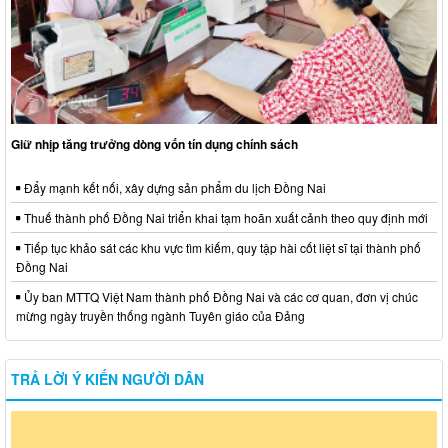
Giữ nhịp tăng trưởng dòng vốn tín dụng chính sách
Đẩy mạnh kết nối, xây dựng sản phẩm du lịch Đồng Nai
Thuế thành phố Đồng Nai triển khai tạm hoãn xuất cảnh theo quy định mới
Tiếp tục khảo sát các khu vực tìm kiếm, quy tập hài cốt liệt sĩ tại thành phố
Đồng Nai
Ủy ban MTTQ Việt Nam thành phố Đồng Nai và các cơ quan, đơn vị chúc
mừng ngày truyền thống ngành Tuyên giáo của Đảng
TRẢ LỜI Ý KIẾN NGƯỜI DÂN