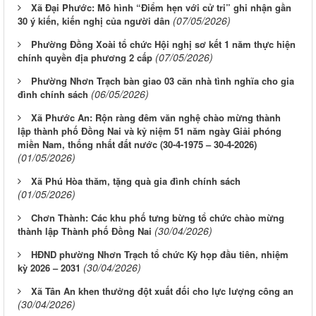
Xã Đại Phước: Mô hình “Điểm hẹn với cử tri” ghi nhận gần
(07/05/2026)
30 ý kiến, kiến nghị của người dân
Phường Đồng Xoài tổ chức Hội nghị sơ kết 1 năm thực hiện
(07/05/2026)
chính quyền địa phương 2 cấp
Phường Nhơn Trạch bàn giao 03 căn nhà tình nghĩa cho gia
(06/05/2026)
đình chính sách
Xã Phước An: Rộn ràng đêm văn nghệ chào mừng thành
lập thành phố Đồng Nai và kỷ niệm 51 năm ngày Giải phóng
miền Nam, thống nhất đất nước (30-4-1975 – 30-4-2026)
(01/05/2026)
Xã Phú Hòa thăm, tặng quà gia đình chính sách
(01/05/2026)
Chơn Thành: Các khu phố tưng bừng tổ chức chào mừng
(30/04/2026)
thành lập Thành phố Đồng Nai
HĐND phường Nhơn Trạch tổ chức Kỳ họp đầu tiên, nhiệm
(30/04/2026)
kỳ 2026 – 2031
Xã Tân An khen thưởng đột xuất đối cho lực lượng công an
(30/04/2026)