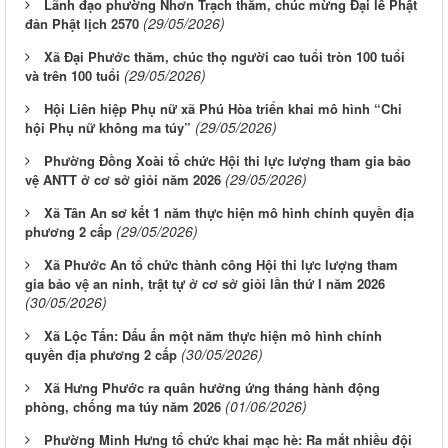
Lãnh đạo phường Nhơn Trạch thăm, chúc mừng Đại lễ Phật
(29/05/2026)
đản Phật lịch 2570
Xã Đại Phước thăm, chúc thọ người cao tuổi tròn 100 tuổi
(29/05/2026)
và trên 100 tuổi
Hội Liên hiệp Phụ nữ xã Phú Hòa triển khai mô hình “Chi
(29/05/2026)
hội Phụ nữ không ma túy”
Phường Đồng Xoài tổ chức Hội thi lực lượng tham gia bảo
(29/05/2026)
vệ ANTT ở cơ sở giỏi năm 2026
Xã Tân An sơ kết 1 năm thực hiện mô hình chính quyền địa
(29/05/2026)
phương 2 cấp
Xã Phước An tổ chức thành công Hội thi lực lượng tham
gia bảo vệ an ninh, trật tự ở cơ sở giỏi lần thứ I năm 2026
(30/05/2026)
Xã Lộc Tấn: Dấu ấn một năm thực hiện mô hình chính
(30/05/2026)
quyền địa phương 2 cấp
Xã Hưng Phước ra quân hưởng ứng tháng hành động
(01/06/2026)
phòng, chống ma túy năm 2026
Phường Minh Hưng tổ chức khai mạc hè: Ra mắt nhiều đội