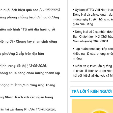
(11/05/2026)
h nuôi ếch hiệu quả cao
Ủy ban MTTQ Việt Nam thà
Đồng Nai và các cơ quan, đơ
 năng phòng chống bạo lực học đường
mừng ngày truyền thống ngà
giáo của Đảng
hiện mô hình “Từ nội địa hướng về
Đồng Nai có 2 cá nhân đượ
Ban Chấp hành Hội Chữ thập
ên giới - Chung tay vì an sinh cộng
Nam nhiệm kỳ 2026-2031
Tập huấn pháp luật tiếp côn
a phương 2 cấp trên địa bàn
khiếu nại, tố cáo, phòng, ch
nhũng
(13/05/2026)
ỉnh trang đô thị
Kiểm tra vị trí chuẩn bị tổng
tổ chức Lễ Triển khai tìm kiếm
hòng chức năng chào mừng thành lập
hài cốt liệt sĩ tại khu vực xã 
 động thiết thực hưởng ứng Tháng
TRẢ LỜI Ý KIẾN NGƯỜI
ng Nhơn Trạch với các ngân hàng
(15/05/2026)
dân tại xã Hưng Phước