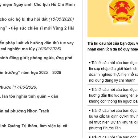
ỷ niệm Ngày sinh Chủ tịch Hồ Chí Minh
(15/05/2026)
ho các hộ bị thu hồi đất
g” - tiếp sức chiến sĩ mới Vùng 2 Hải
ến pháp luật và hướng dẫn thủ tục vay
Trả lời câu hỏi của bạn đọc: 
(15/05/2026)
 cai nghiện ma túy
nhận diện tích đã bỏ quy hoạ
bình đẳng giới; phòng ngừa, ứng phó
Trả lời câu hỏi của bạn đọc
tin sáp nhập địa giới hành ch
ến trường” năm học 2025 – 2026
doanh nghiệp thực hiện hồ sơ
nội dung đăng ký chi nhánh
(17/05/2026)
 Phước
Trả lời câu hỏi của bạn đọc:
hướng dẫn thủ tục sang tên s
lan tỏa nghĩa tình quân – dân
không còn thông tin người b
Trả lời câu hỏi của bạn đọc:
ăn tại phường Nhơn Trạch
bù và cấp tái định cư khi thu 
để thực hiện Dự án Khu tái đị
nh Quảng Trị thăm, làm việc tại xã
phường Phước Tân
Trả lời câu hỏi của bạn đọc: