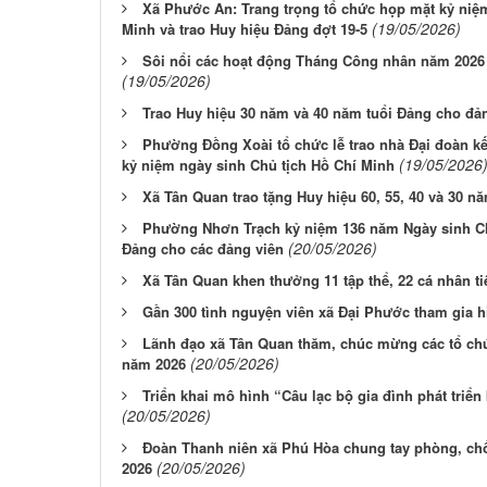
Xã Phước An: Trang trọng tổ chức họp mặt kỷ niệ
(19/05/2026)
Minh và trao Huy hiệu Đảng đợt 19-5
Sôi nổi các hoạt động Tháng Công nhân năm 2026
(19/05/2026)
Trao Huy hiệu 30 năm và 40 năm tuổi Đảng cho đản
Phường Đồng Xoài tổ chức lễ trao nhà Đại đoàn k
(19/05/2026
kỷ niệm ngày sinh Chủ tịch Hồ Chí Minh
Xã Tân Quan trao tặng Huy hiệu 60, 55, 40 và 30 n
Phường Nhơn Trạch kỷ niệm 136 năm Ngày sinh Chủ
(20/05/2026)
Đảng cho các đảng viên
Xã Tân Quan khen thưởng 11 tập thể, 22 cá nhân ti
Gần 300 tình nguyện viên xã Đại Phước tham gia 
Lãnh đạo xã Tân Quan thăm, chúc mừng các tổ chức
(20/05/2026)
năm 2026
Triển khai mô hình “Câu lạc bộ gia đình phát triể
(20/05/2026)
Đoàn Thanh niên xã Phú Hòa chung tay phòng, chố
(20/05/2026)
2026