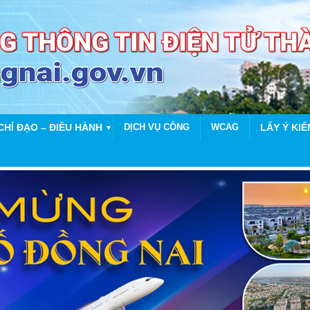
CHỈ ĐẠO – ĐIỀU HÀNH
DỊCH VỤ CÔNG
WCAG
LẤY Ý KIẾ
▼