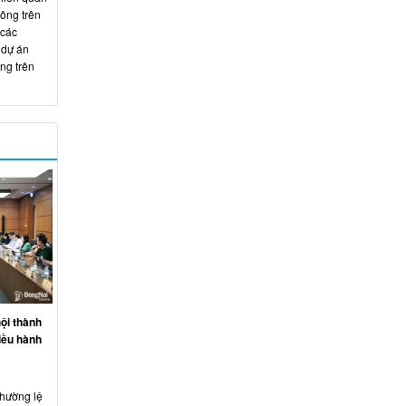
hông trên
 các
 dự án
ng trên
ội thành
iều hành
thường lệ