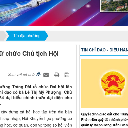
Tin địa phương
TIN CHỈ ĐẠO - ĐIỀU HÀ
ữ chức Chủ tịch Hội
Xem với cỡ chữ
ường Trảng Dài tổ chức Đại hội lần
chỉ đạo có bà Lê Thị Mỹ Phượng, Chủ
4 đại biểu chính thức đại diện cho
.
 xây dựng xã hội học tập trên địa bàn
Quyết định giao đất cho Trun
khi sáp nhập, Hội Khuyến học phường có
Phát triển quỹ đất thành phố
g học, cơ quan, đơn vị; tổng số hội viên
quản lý tại phường Trấn Biên