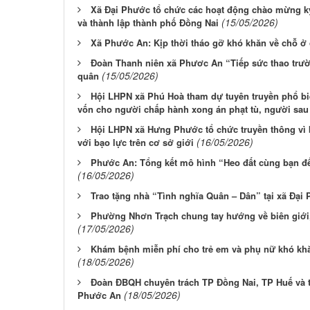
Xã Đại Phước tổ chức các hoạt động chào mừng k
(15/05/2026)
và thành lập thành phố Đồng Nai
Xã Phước An: Kịp thời tháo gỡ khó khăn về chỗ ở c
Đoàn Thanh niên xã Phươc An “Tiếp sức thao trườn
(15/05/2026)
quân
Hội LHPN xã Phú Hoà tham dự tuyên truyền phổ bi
vốn cho người chấp hành xong án phạt tù, người sau
Hội LHPN xã Hưng Phước tổ chức truyền thông vì 
(16/05/2026)
với bạo lực trên cơ sở giới
Phước An: Tổng kết mô hình “Heo đất cùng bạn đ
(16/05/2026)
Trao tặng nhà “Tình nghĩa Quân – Dân” tại xã Đại
Phường Nhơn Trạch chung tay hướng về biên giới, 
(17/05/2026)
Khám bệnh miễn phí cho trẻ em và phụ nữ khó kh
(18/05/2026)
Đoàn ĐBQH chuyên trách TP Đồng Nai, TP Huế và tỉ
(18/05/2026)
Phước An