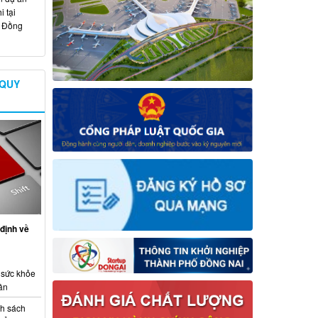
 tại
ố Đồng
 QUY
định về
 sức khỏe
ân
nh sách