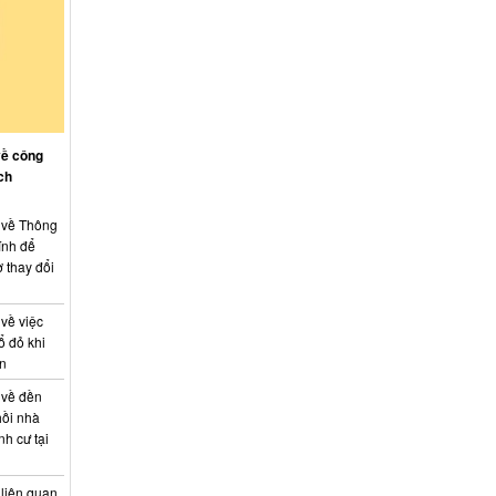
về công
ch
: về Thông
ính để
 thay đổi
 về việc
ổ đỏ khi
án
 về đền
hồi nhà
nh cư tại
 liên quan