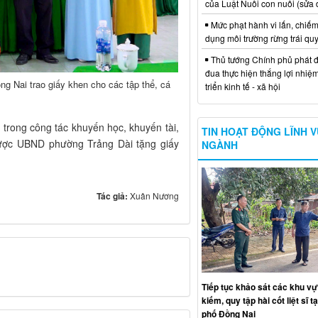
của Luật Nuôi con nuôi (sửa 
Mức phạt hành vi lấn, chiếm
dụng môi trường rừng trái qu
Thủ tướng Chính phủ phát đ
đua thực hiện thắng lợi nhiệ
g Nai trao giấy khen cho các tập thể, cá
triển kinh tế - xã hội
c trong công tác khuyến học, khuyến tài,
TIN HOẠT ĐỘNG LĨNH 
được UBND phường Trảng Dài tặng giấy
NGÀNH
Tác giả:
Xuân Nương
Tiếp tục khảo sát các khu vự
kiếm, quy tập hài cốt liệt sĩ t
phố Đồng Nai