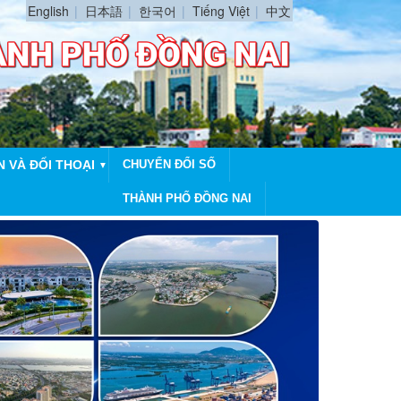
English
日本語
한국어
Tiếng Việt
中文
N VÀ ĐỐI THOẠI
CHUYỂN ĐỔI SỐ
▼
THÀNH PHỐ ĐỒNG NAI