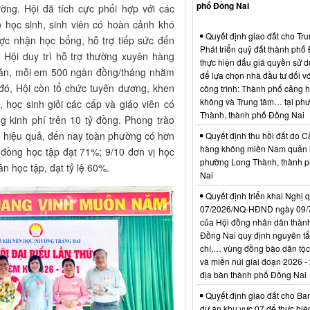
phố Đồng Nai
ờng. Hội đã tích cực phối hợp với các
học sinh, sinh viên có hoàn cảnh khó
Quyết định giao đất cho Tr
ợc nhận học bổng, hỗ trợ tiếp sức đến
Phát triển quỹ đất thành phố
, Hội duy trì hỗ trợ thường xuyên hàng
thực hiện đấu giá quyền sử d
khăn, mỗi em 500 ngàn đồng/tháng nhằm
để lựa chọn nhà đầu tư đối vớ
 đó, Hội còn tổ chức tuyên dương, khen
công trình: Thành phố cảng 
không và Trung tâm… tại ph
 học sinh giỏi các cấp và giáo viên có
Thành, thành phố Đồng Nai
ng kinh phí trên 10 tỷ đồng. Phong trào
n hiệu quả, đến nay toàn phường có hơn
Quyết định thu hồi đất do C
hàng không miền Nam quản l
 đồng học tập đạt 71%; 9/10 đơn vị học
phường Long Thành, thành 
n học tập, đạt tỷ lệ 60%.
Nai
Quyết định triển khai Nghị 
07/2026/NQ-HĐND ngày 09/
của Hội đồng nhân dân thàn
Đồng Nai quy định nguyên tắc
chí,… vùng đồng bào dân tộc
và miền núi giai đoạn 2026 -
địa bàn thành phố Đồng Nai
Quyết định giao đất cho Ba
dự án khu vực 07 để thực hiệ