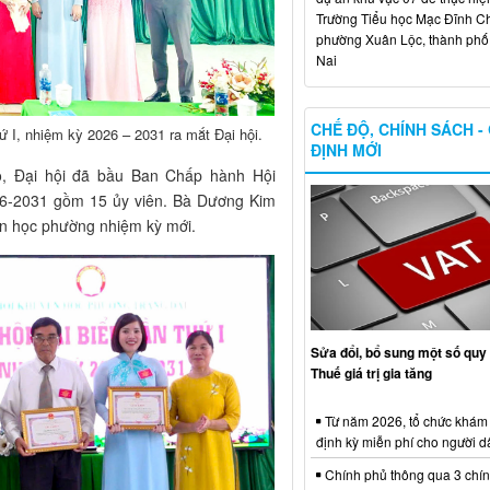
Trường Tiểu học Mạc Đĩnh Chi
phường Xuân Lộc, thành ph
Nai
CHẾ ĐỘ, CHÍNH SÁCH -
 I, nhiệm kỳ 2026 – 2031 ra mắt Đại hội.
ĐỊNH MỚI
ao, Đại hội đã bầu Ban Chấp hành Hội
26-2031 gồm 15 ủy viên. Bà Dương Kim
ến học phường nhiệm kỳ mới.
Sửa đổi, bổ sung một số quy 
Thuế giá trị gia tăng
Từ năm 2026, tổ chức khám
định kỳ miễn phí cho người d
Chính phủ thông qua 3 chí