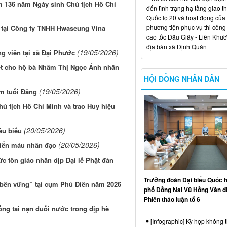
m 136 năm Ngày sinh Chủ tịch Hồ Chí
đến tình trạng hạ tầng giao t
Quốc lộ 20 và hoạt động của
phương tiện phục vụ thi công
 tại Công ty TNHH Hwaseung Vina
cao tốc Dầu Giây - Liên Khươ
địa bàn xã Định Quán
(19/05/2026)
g viên tại xã Đại Phước
ết cho hộ bà Nhâm Thị Ngọc Ánh nhân
)
HỘI ĐỒNG NHÂN DÂN
(19/05/2026)
ăm tuổi Đảng
 tịch Hồ Chí Minh và trao Huy hiệu
(20/05/2026)
êu biểu
(20/05/2026)
hiến máu nhân đạo
 tôn giáo nhân dịp Đại lễ Phật đản
Trưởng đoàn Đại biểu Quốc h
n bền vững” tại cụm Phú Điền năm 2026
phố Đồng Nai Vũ Hồng Văn đ
Phiên thảo luận tổ 6
ng tai nạn đuối nước trong dịp hè
[Infographic] Kỳ họp không 