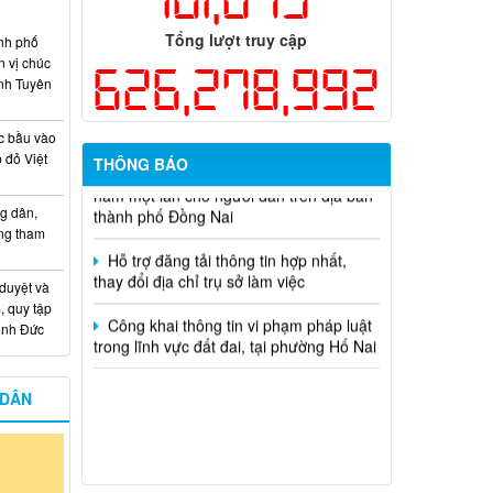
học và công nghệ cấp thành phố sử
dụng ngân sách nhà nước đặt hàng thực
Tổng lượt truy cập
nh phố
hiện năm 2026 (đợt 1) lần 3
n vị chúc
626,278,992
nh Tuyên
Kế hoạch Thông tin, tuyên truyền triển
khai Kế hoạch Khám sức khỏe định kỳ
hoặc khám sàng lọc miễn phí ít nhất mỗi
c bầu vào
năm một lần cho người dân trên địa bàn
 đỏ Việt
THÔNG BÁO
thành phố Đồng Nai
g dân,
Hỗ trợ đăng tải thông tin hợp nhất,
ống tham
thay đổi địa chỉ trụ sở làm việc
Công khai thông tin vi phạm pháp luật
 duyệt và
trong lĩnh vực đất đai, tại phường Hố Nai
, quy tập
Minh Đức
 DÂN