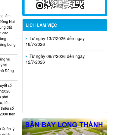
Từ ngày 20/7/2026 đến ngày
ung tâm
26/7/2026
 Đồng Nai
LỊCH LÀM VIỆC
ụng đất
Từ ngày 13/7/2026 đến ngày
i các
18/7/2026
hàng
ường Long
Từ ngày 06/7/2026 đến ngày
12/7/2026
ảng vụ
ý tại
phố Đồng
quyết số
7/2026
h phố
, tiêu
 thiểu số
 2030 trên
n Quản lý
n dự án