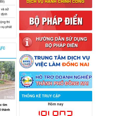
đổi)
 và sử
y định
ộng thi
m vụ phát
VỰC
Thông báo về việc tuyển dụng viên
THỐNG KÊ TRUY CẬP
chức năm 2026
Hôm nay
c tìm
Thông báo tuyển chọn tổ chức và cá
ại thành
181,873
nhân chủ trì thực hiện nhiệm vụ khoa