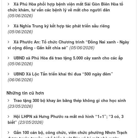
Xã Phú Hòa phối hợp bệnh viện mắt Sài Gòn Biên Hòa tổ
chức khám, tư vấn các bệnh lý về mắt cho người dân
(05/06/2026)
Xã Nghĩa Trung ký kết hợp tác phát triển sầu riêng
(05/06/2026)
Xã Phước An: Tổ chức Chương trình “Đồng Nai xanh - Ngày
(05/06/2026)
vì cộng đồng - Gắn kết chia sẻ”
UBND xã Phú Hòa đã trao tặng 5.000 cây xanh cho các ấp
(05/06/2026)
UBND Xã Lộc Tấn triển khai thi đua “500 ngày đêm”
(06/06/2026)
Những tin cũ hơn
Trao tặng 300 bộ khay ăn bằng thép không gỉ cho học sinh
(23/05/2026)
Hội LHPN xã Hưng Phước ra mắt mô hình “1+1”; “3 có, 3
(23/05/2026)
biết”
Gần 100 cán bộ, công chức, viên chức phường Nhơn Trạch