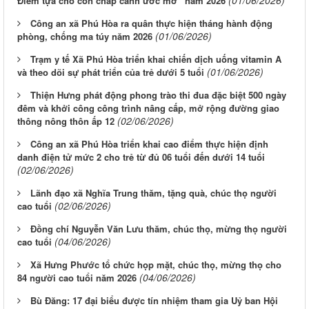
(01/06/2026)
Điểm tựa cho con chắp cánh ước mơ” năm 2026
Công an xã Phú Hòa ra quân thực hiện tháng hành động
(01/06/2026)
phòng, chống ma túy năm 2026
Trạm y tế Xã Phú Hòa triển khai chiến dịch uống vitamin A
(01/06/2026)
và theo dõi sự phát triển của trẻ dưới 5 tuổi
Thiện Hưng phát động phong trào thi đua đặc biệt 500 ngày
đêm và khởi công công trình nâng cấp, mở rộng đường giao
(02/06/2026)
thông nông thôn ấp 12
Công an xã Phú Hòa triển khai cao điểm thực hiện định
danh điện tử mức 2 cho trẻ từ đủ 06 tuổi đến dưới 14 tuổi
(02/06/2026)
Lãnh đạo xã Nghĩa Trung thăm, tặng quà, chúc thọ người
(02/06/2026)
cao tuổi
Đồng chí Nguyễn Văn Lưu thăm, chúc thọ, mừng thọ người
(04/06/2026)
cao tuổi
Xã Hưng Phước tổ chức họp mặt, chúc thọ, mừng thọ cho
(04/06/2026)
84 người cao tuổi năm 2026
Bù Đăng: 17 đại biểu được tín nhiệm tham gia Uỷ ban Hội