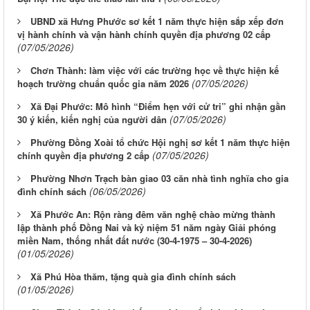
UBND xã Hưng Phước sơ kết 1 năm thực hiện sắp xếp đơn
vị hành chính và vận hành chính quyền địa phương 02 cấp
(07/05/2026)
Chơn Thành: làm việc với các trường học về thực hiện kế
(07/05/2026)
hoạch trường chuẩn quốc gia năm 2026
Xã Đại Phước: Mô hình “Điểm hẹn với cử tri” ghi nhận gần
(07/05/2026)
30 ý kiến, kiến nghị của người dân
Phường Đồng Xoài tổ chức Hội nghị sơ kết 1 năm thực hiện
(07/05/2026)
chính quyền địa phương 2 cấp
Phường Nhơn Trạch bàn giao 03 căn nhà tình nghĩa cho gia
(06/05/2026)
đình chính sách
Xã Phước An: Rộn ràng đêm văn nghệ chào mừng thành
lập thành phố Đồng Nai và kỷ niệm 51 năm ngày Giải phóng
miền Nam, thống nhất đất nước (30-4-1975 – 30-4-2026)
(01/05/2026)
Xã Phú Hòa thăm, tặng quà gia đình chính sách
(01/05/2026)