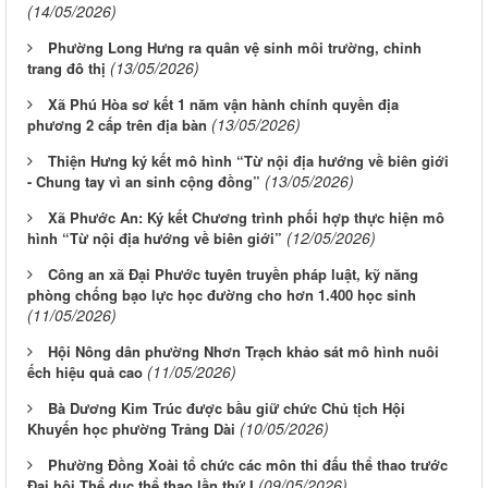
(14/05/2026)
Phường Long Hưng ra quân vệ sinh môi trường, chỉnh
(13/05/2026)
trang đô thị
Xã Phú Hòa sơ kết 1 năm vận hành chính quyền địa
(13/05/2026)
phương 2 cấp trên địa bàn
Thiện Hưng ký kết mô hình “Từ nội địa hướng về biên giới
(13/05/2026)
- Chung tay vì an sinh cộng đồng”
Xã Phước An: Ký kết Chương trình phối hợp thực hiện mô
(12/05/2026)
hình “Từ nội địa hướng về biên giới”
Công an xã Đại Phước tuyên truyền pháp luật, kỹ năng
phòng chống bạo lực học đường cho hơn 1.400 học sinh
(11/05/2026)
Hội Nông dân phường Nhơn Trạch khảo sát mô hình nuôi
(11/05/2026)
ếch hiệu quả cao
Bà Dương Kim Trúc được bầu giữ chức Chủ tịch Hội
(10/05/2026)
Khuyến học phường Trảng Dài
Phường Đồng Xoài tổ chức các môn thi đấu thể thao trước
(09/05/2026)
Đại hội Thể dục thể thao lần thứ I