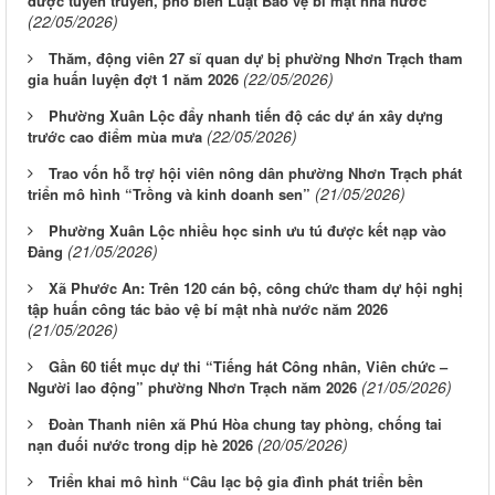
được tuyên truyền, phổ biến Luật Bảo vệ bí mật nhà nước
(22/05/2026)
Thăm, động viên 27 sĩ quan dự bị phường Nhơn Trạch tham
(22/05/2026)
gia huấn luyện đợt 1 năm 2026
Phường Xuân Lộc đẩy nhanh tiến độ các dự án xây dựng
(22/05/2026)
trước cao điểm mùa mưa
Trao vốn hỗ trợ hội viên nông dân phường Nhơn Trạch phát
(21/05/2026)
triển mô hình “Trồng và kinh doanh sen”
Phường Xuân Lộc nhiều học sinh ưu tú được kết nạp vào
(21/05/2026)
Đảng
Xã Phước An: Trên 120 cán bộ, công chức tham dự hội nghị
tập huấn công tác bảo vệ bí mật nhà nước năm 2026
(21/05/2026)
Gần 60 tiết mục dự thi “Tiếng hát Công nhân, Viên chức –
(21/05/2026)
Người lao động” phường Nhơn Trạch năm 2026
Đoàn Thanh niên xã Phú Hòa chung tay phòng, chống tai
(20/05/2026)
nạn đuối nước trong dịp hè 2026
Triển khai mô hình “Câu lạc bộ gia đình phát triển bền