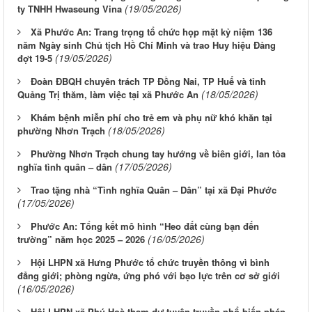
(19/05/2026)
ty TNHH Hwaseung Vina
Xã Phước An: Trang trọng tổ chức họp mặt kỷ niệm 136
năm Ngày sinh Chủ tịch Hồ Chí Minh và trao Huy hiệu Đảng
(19/05/2026)
đợt 19-5
Đoàn ĐBQH chuyên trách TP Đồng Nai, TP Huế và tỉnh
(18/05/2026)
Quảng Trị thăm, làm việc tại xã Phước An
Khám bệnh miễn phí cho trẻ em và phụ nữ khó khăn tại
(18/05/2026)
phường Nhơn Trạch
Phường Nhơn Trạch chung tay hướng về biên giới, lan tỏa
(17/05/2026)
nghĩa tình quân – dân
Trao tặng nhà “Tình nghĩa Quân – Dân” tại xã Đại Phước
(17/05/2026)
Phước An: Tổng kết mô hình “Heo đất cùng bạn đến
(16/05/2026)
trường” năm học 2025 – 2026
Hội LHPN xã Hưng Phước tổ chức truyền thông vì bình
đẳng giới; phòng ngừa, ứng phó với bạo lực trên cơ sở giới
(16/05/2026)
Hội LHPN xã Phú Hoà tham dự tuyên truyền phổ biến pháp