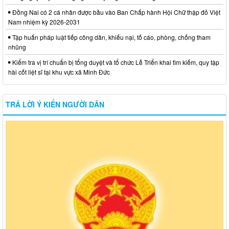
Đồng Nai có 2 cá nhân được bầu vào Ban Chấp hành Hội Chữ thập đỏ Việt
Nam nhiệm kỳ 2026-2031
Tập huấn pháp luật tiếp công dân, khiếu nại, tố cáo, phòng, chống tham
nhũng
Kiểm tra vị trí chuẩn bị tổng duyệt và tổ chức Lễ Triển khai tìm kiếm, quy tập
hài cốt liệt sĩ tại khu vực xã Minh Đức
TRẢ LỜI Ý KIẾN NGƯỜI DÂN