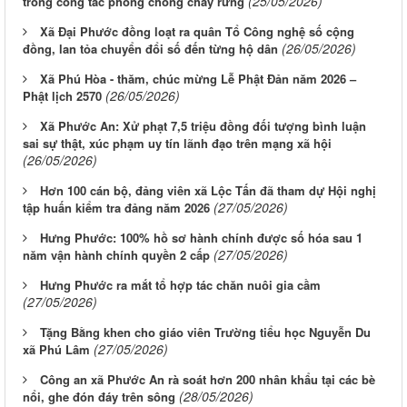
(25/05/2026)
trong công tác phòng chống cháy rừng
Xã Đại Phước đồng loạt ra quân Tổ Công nghệ số cộng
(26/05/2026)
đồng, lan tỏa chuyển đổi số đến từng hộ dân
Xã Phú Hòa - thăm, chúc mừng Lễ Phật Đản năm 2026 –
(26/05/2026)
Phật lịch 2570
Xã Phước An: Xử phạt 7,5 triệu đồng đối tượng bình luận
sai sự thật, xúc phạm uy tín lãnh đạo trên mạng xã hội
(26/05/2026)
Hơn 100 cán bộ, đảng viên xã Lộc Tấn đã tham dự Hội nghị
(27/05/2026)
tập huấn kiểm tra đảng năm 2026
Hưng Phước: 100% hồ sơ hành chính được số hóa sau 1
(27/05/2026)
năm vận hành chính quyền 2 cấp
Hưng Phước ra mắt tổ hợp tác chăn nuôi gia cầm
(27/05/2026)
Tặng Bằng khen cho giáo viên Trường tiểu học Nguyễn Du
(27/05/2026)
xã Phú Lâm
Công an xã Phước An rà soát hơn 200 nhân khẩu tại các bè
(28/05/2026)
nổi, ghe đón đáy trên sông