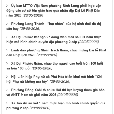
Ủy ban MTTQ Việt Nam phường Bình Long phối hợp vận
động các cơ sở tôn giáo trao quà nhân dịp Đại Lễ Phật Đản
(28/05/2026)
năm 2026
Phường Long Thành - “hạt nhân” của hệ sinh thái đô thị
(29/05/2026)
sân bay
Xã Đại Phước kết nạp 27 đảng viên mới sau 01 năm thực
(29/05/2026)
hiện mô hình chính quyền địa phương 2 cấp
Lãnh đạo phường Nhơn Trạch thăm, chúc mừng Đại lễ Phật
(29/05/2026)
đản Phật lịch 2570
Xã Đại Phước thăm, chúc thọ người cao tuổi tròn 100 tuổi
(29/05/2026)
và trên 100 tuổi
Hội Liên hiệp Phụ nữ xã Phú Hòa triển khai mô hình “Chi
(29/05/2026)
hội Phụ nữ không ma túy”
Phường Đồng Xoài tổ chức Hội thi lực lượng tham gia bảo
(29/05/2026)
vệ ANTT ở cơ sở giỏi năm 2026
Xã Tân An sơ kết 1 năm thực hiện mô hình chính quyền địa
(29/05/2026)
phương 2 cấp