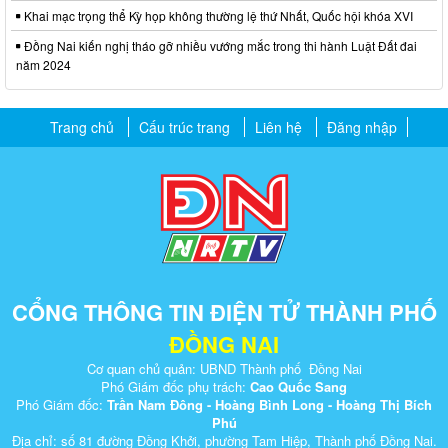
Khai mạc trọng thể Kỳ họp không thường lệ thứ Nhất, Quốc hội khóa XVI
Đồng Nai kiến nghị tháo gỡ nhiều vướng mắc trong thi hành Luật Đất đai
năm 2024
Trang chủ
Cấu trúc trang
Liên hệ
Đăng nhập
CỔNG THÔNG TIN ĐIỆN TỬ THÀNH PHỐ
ĐỒNG NAI
Cơ quan chủ quản: UBND Thành phố Đồng Nai
Phó Giám đốc phụ trách:
Cao Quốc Sang
Phó Giám đốc:
Trần Nam Đông - Hoàng Bình Long - Hoàng Thị Bích
Phú
Địa chỉ: số 81 đường Đồng Khởi, phường Tam Hiệp, Thành phố Đồng Nai.