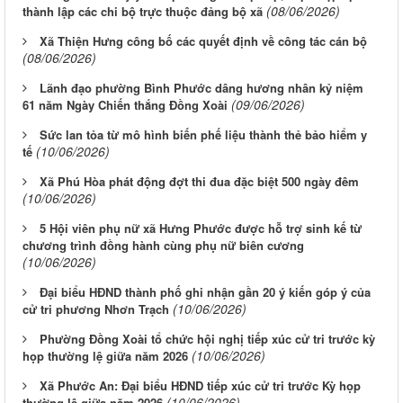
(08/06/2026)
thành lập các chi bộ trực thuộc đảng bộ xã
Xã Thiện Hưng công bố các quyết định về công tác cán bộ
(08/06/2026)
Lãnh đạo phường Bình Phước dâng hương nhân kỷ niệm
(09/06/2026)
61 năm Ngày Chiến thắng Đồng Xoài
Sức lan tỏa từ mô hình biến phế liệu thành thẻ bảo hiểm y
(10/06/2026)
tế
Xã Phú Hòa phát động đợt thi đua đặc biệt 500 ngày đêm
(10/06/2026)
5 Hội viên phụ nữ xã Hưng Phước được hỗ trợ sinh kế từ
chương trình đồng hành cùng phụ nữ biên cương
(10/06/2026)
Đại biểu HĐND thành phố ghi nhận gần 20 ý kiến góp ý của
(10/06/2026)
cử tri phương Nhơn Trạch
Phường Đồng Xoài tổ chức hội nghị tiếp xúc cử tri trước kỳ
(10/06/2026)
họp thường lệ giữa năm 2026
Xã Phước An: Đại biểu HĐND tiếp xúc cử tri trước Kỳ họp
(10/06/2026)
thường lệ giữa năm 2026