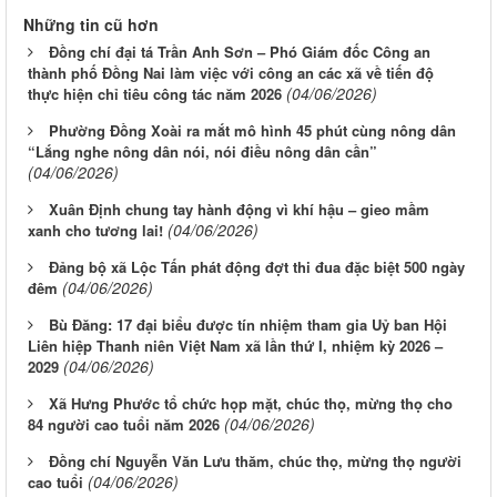
Những tin cũ hơn
Đồng chí đại tá Trần Anh Sơn – Phó Giám đốc Công an
thành phố Đồng Nai làm việc với công an các xã về tiến độ
(04/06/2026)
thực hiện chỉ tiêu công tác năm 2026
Phường Đồng Xoài ra mắt mô hình 45 phút cùng nông dân
“Lắng nghe nông dân nói, nói điều nông dân cần”
(04/06/2026)
Xuân Định chung tay hành động vì khí hậu – gieo mầm
(04/06/2026)
xanh cho tương lai!
Đảng bộ xã Lộc Tấn phát động đợt thi đua đặc biệt 500 ngày
(04/06/2026)
đêm
Bù Đăng: 17 đại biểu được tín nhiệm tham gia Uỷ ban Hội
Liên hiệp Thanh niên Việt Nam xã lần thứ I, nhiệm kỳ 2026 –
(04/06/2026)
2029
Xã Hưng Phước tổ chức họp mặt, chúc thọ, mừng thọ cho
(04/06/2026)
84 người cao tuổi năm 2026
Đồng chí Nguyễn Văn Lưu thăm, chúc thọ, mừng thọ người
(04/06/2026)
cao tuổi