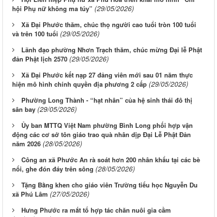
(29/05/2026)
hội Phụ nữ không ma túy”
Xã Đại Phước thăm, chúc thọ người cao tuổi tròn 100 tuổi
(29/05/2026)
và trên 100 tuổi
Lãnh đạo phường Nhơn Trạch thăm, chúc mừng Đại lễ Phật
(29/05/2026)
đản Phật lịch 2570
Xã Đại Phước kết nạp 27 đảng viên mới sau 01 năm thực
(29/05/2026)
hiện mô hình chính quyền địa phương 2 cấp
Phường Long Thành - “hạt nhân” của hệ sinh thái đô thị
(29/05/2026)
sân bay
Ủy ban MTTQ Việt Nam phường Bình Long phối hợp vận
động các cơ sở tôn giáo trao quà nhân dịp Đại Lễ Phật Đản
(28/05/2026)
năm 2026
Công an xã Phước An rà soát hơn 200 nhân khẩu tại các bè
(28/05/2026)
nổi, ghe đón đáy trên sông
Tặng Bằng khen cho giáo viên Trường tiểu học Nguyễn Du
(27/05/2026)
xã Phú Lâm
Hưng Phước ra mắt tổ hợp tác chăn nuôi gia cầm