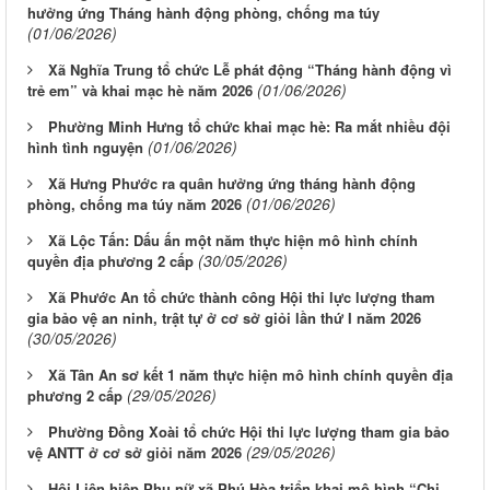
hưởng ứng Tháng hành động phòng, chống ma túy
(01/06/2026)
Xã Nghĩa Trung tổ chức Lễ phát động “Tháng hành động vì
(01/06/2026)
trẻ em” và khai mạc hè năm 2026
Phường Minh Hưng tổ chức khai mạc hè: Ra mắt nhiều đội
(01/06/2026)
hình tình nguyện
Xã Hưng Phước ra quân hưởng ứng tháng hành động
(01/06/2026)
phòng, chống ma túy năm 2026
Xã Lộc Tấn: Dấu ấn một năm thực hiện mô hình chính
(30/05/2026)
quyền địa phương 2 cấp
Xã Phước An tổ chức thành công Hội thi lực lượng tham
gia bảo vệ an ninh, trật tự ở cơ sở giỏi lần thứ I năm 2026
(30/05/2026)
Xã Tân An sơ kết 1 năm thực hiện mô hình chính quyền địa
(29/05/2026)
phương 2 cấp
Phường Đồng Xoài tổ chức Hội thi lực lượng tham gia bảo
(29/05/2026)
vệ ANTT ở cơ sở giỏi năm 2026
Hội Liên hiệp Phụ nữ xã Phú Hòa triển khai mô hình “Chi