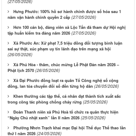
(27/05/2026)
Hưng Phước: 100% hồ sơ hành chính được số hóa sau 1
(27/05/2026)
năm vận hành chính quyền 2 cấp
Hơn 100 cán bộ, đảng viên xã Lộc Tấn đã tham dự Hội nghị
(27/05/2026)
tập huấn kiểm tra đảng năm 2026
Xã Phước An: Xử phạt 7,5 triệu đồng đối tượng bình luận
sai sự thật, xúc phạm uy tín lãnh đạo trên mạng xã hội
(26/05/2026)
Xã Phú Hòa - thăm, chúc mừng Lễ Phật Đản năm 2026 –
(26/05/2026)
Phật lịch 2570
Xã Đại Phước đồng loạt ra quân Tổ Công nghệ số cộng
(26/05/2026)
đồng, lan tỏa chuyển đổi số đến từng hộ dân
Khen thưởng các tập thể, cá nhân đạt thành tích xuất sắc
(25/05/2026)
trong công tác phòng chống cháy rừng
Đoàn Thanh niên xã Phú Hoà tổ chức ra quân thực hiện
(25/05/2026)
“Ngày Chủ nhật xanh” lần II năm 2026
Phường Nhơn Trạch khai mạc Đại hội Thể dục Thể thao lần
(24/05/2026)
thứ I năm 2026