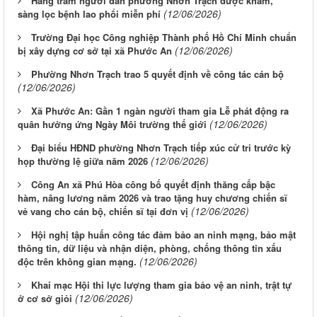
Hàng trăm người dân phường Nhơn Trạch được khám,
(12/06/2026)
sàng lọc bệnh lao phổi miễn phí
Trường Đại học Công nghiệp Thành phố Hồ Chí Minh chuẩn
(12/06/2026)
bị xây dựng cơ sở tại xã Phước An
Phường Nhơn Trạch trao 5 quyết định về công tác cán bộ
(12/06/2026)
Xã Phước An: Gần 1 ngàn người tham gia Lễ phát động ra
(12/06/2026)
quân hưởng ứng Ngày Môi trường thế giới
Đại biểu HĐND phường Nhơn Trạch tiếp xúc cử tri trước kỳ
(12/06/2026)
họp thường lệ giữa năm 2026
Công An xã Phú Hòa công bố quyết định thăng cấp bậc
hàm, nâng lương năm 2026 và trao tặng huy chương chiến sĩ
(12/06/2026)
vẻ vang cho cán bộ, chiến sĩ tại đơn vị
Hội nghị tập huấn công tác đảm bảo an ninh mạng, bảo mật
thông tin, dữ liệu và nhận diện, phòng, chống thông tin xấu
(12/06/2026)
độc trên không gian mạng.
Khai mạc Hội thi lực lượng tham gia bảo vệ an ninh, trật tự
(12/06/2026)
ở cơ sở giỏi