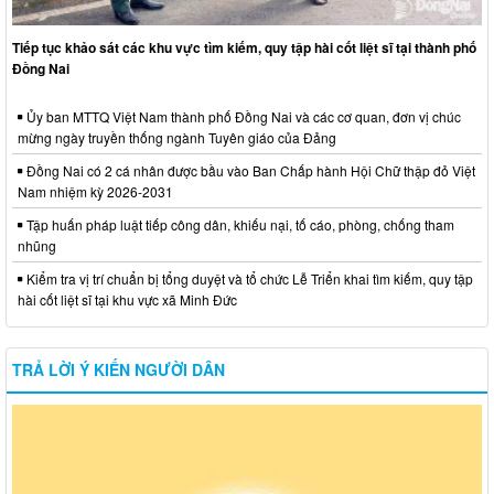
Tiếp tục khảo sát các khu vực tìm kiếm, quy tập hài cốt liệt sĩ tại thành phố
Đồng Nai
Ủy ban MTTQ Việt Nam thành phố Đồng Nai và các cơ quan, đơn vị chúc
mừng ngày truyền thống ngành Tuyên giáo của Đảng
Đồng Nai có 2 cá nhân được bầu vào Ban Chấp hành Hội Chữ thập đỏ Việt
Nam nhiệm kỳ 2026-2031
Tập huấn pháp luật tiếp công dân, khiếu nại, tố cáo, phòng, chống tham
nhũng
Kiểm tra vị trí chuẩn bị tổng duyệt và tổ chức Lễ Triển khai tìm kiếm, quy tập
hài cốt liệt sĩ tại khu vực xã Minh Đức
TRẢ LỜI Ý KIẾN NGƯỜI DÂN