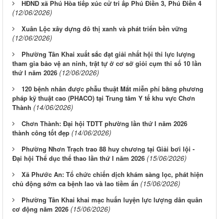
HĐND xã Phú Hòa tiếp xúc cử tri ấp Phú Điền 3, Phú Điền 4
(12/06/2026)
Xuân Lộc xây dựng đô thị xanh và phát triển bền vững
(12/06/2026)
Phường Tân Khai xuất sắc đạt giải nhất hội thi lực lượng
tham gia bảo vệ an ninh, trật tự ở cơ sở giỏi cụm thi số 10 lần
(12/06/2026)
thứ I năm 2026
120 bệnh nhân được phẫu thuật Mắt miễn phí bằng phương
pháp kỹ thuật cao (PHACO) tại Trung tâm Y tế khu vực Chơn
(14/06/2026)
Thành
Chơn Thành: Đại hội TDTT phường lần thứ I năm 2026
(14/06/2026)
thành công tốt đẹp
Phường Nhơn Trạch trao 88 huy chương tại Giải bơi lội -
(15/06/2026)
Đại hội Thể dục thể thao lần thứ I năm 2026
Xã Phước An: Tổ chức chiến dịch khám sàng lọc, phát hiện
(15/06/2026)
chủ động sớm ca bệnh lao và lao tiềm ẩn
Phường Tân Khai khai mạc huấn luyện lực lượng dân quân
(15/06/2026)
cơ động năm 2026