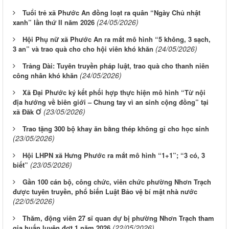
Tuổi trẻ xã Phước An đồng loạt ra quân “Ngày Chủ nhật
(24/05/2026)
xanh” lần thứ II năm 2026
Hội Phụ nữ xã Phước An ra mắt mô hình “5 không, 3 sạch,
(24/05/2026)
3 an” và trao quà cho cho hội viên khó khăn
Trảng Dài: Tuyên truyền pháp luật, trao quà cho thanh niên
(24/05/2026)
công nhân khó khăn
Xã Đại Phước ký kết phối hợp thực hiện mô hình “Từ nội
địa hướng về biên giới – Chung tay vì an sinh cộng đồng” tại
(23/05/2026)
xã Đăk Ơ
Trao tặng 300 bộ khay ăn bằng thép không gỉ cho học sinh
(23/05/2026)
Hội LHPN xã Hưng Phước ra mắt mô hình “1+1”; “3 có, 3
(23/05/2026)
biết”
Gần 100 cán bộ, công chức, viên chức phường Nhơn Trạch
được tuyên truyền, phổ biến Luật Bảo vệ bí mật nhà nước
(22/05/2026)
Thăm, động viên 27 sĩ quan dự bị phường Nhơn Trạch tham
(22/05/2026)
gia huấn luyện đợt 1 năm 2026