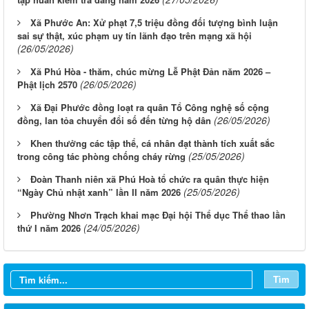
Xã Phước An: Xử phạt 7,5 triệu đồng đối tượng bình luận
sai sự thật, xúc phạm uy tín lãnh đạo trên mạng xã hội
(26/05/2026)
Xã Phú Hòa - thăm, chúc mừng Lễ Phật Đản năm 2026 –
(26/05/2026)
Phật lịch 2570
Xã Đại Phước đồng loạt ra quân Tổ Công nghệ số cộng
(26/05/2026)
đồng, lan tỏa chuyển đổi số đến từng hộ dân
Khen thưởng các tập thể, cá nhân đạt thành tích xuất sắc
(25/05/2026)
trong công tác phòng chống cháy rừng
Đoàn Thanh niên xã Phú Hoà tổ chức ra quân thực hiện
(25/05/2026)
“Ngày Chủ nhật xanh” lần II năm 2026
Phường Nhơn Trạch khai mạc Đại hội Thể dục Thể thao lần
(24/05/2026)
thứ I năm 2026
Tìm