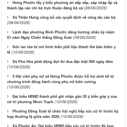
Hưng Phước lấy ý kiến phương án sắp xếp, sáp nhập ấp và
(08/06/2026)
thành lập các chi bộ trực thuộc đảng bộ xã
Xã Thiện Hưng công bố các quyết định về công tác cán bộ
(08/06/2026)
Lãnh đạo phường Bình Phước dâng hương nhân kỷ niệm
(09/06/2026)
61 năm Ngày Chiến thắng Đồng Xoài
Sức lan tỏa từ mô hình biến phế liệu thành thẻ bảo hiểm y
(10/06/2026)
tế
Xã Phú Hòa phát động đợt thi đua đặc biệt 500 ngày đêm
(10/06/2026)
5 Hội viên phụ nữ xã Hưng Phước được hỗ trợ sinh kế từ
chương trình đồng hành cùng phụ nữ biên cương
(10/06/2026)
Đại biểu HĐND thành phố ghi nhận gần 20 ý kiến góp ý của
(10/06/2026)
cử tri phương Nhơn Trạch
Phường Đồng Xoài tổ chức hội nghị tiếp xúc cử tri trước kỳ
(10/06/2026)
họp thường lệ giữa năm 2026
Xã Phước An: Đại biểu HĐND tiếp xúc cử tri trước Kỳ họp