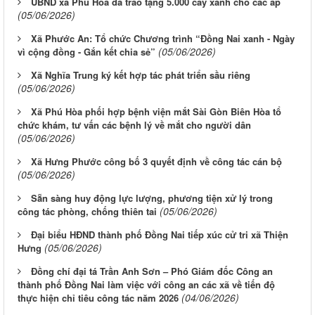
UBND xã Phú Hòa đã trao tặng 5.000 cây xanh cho các ấp
(05/06/2026)
Xã Phước An: Tổ chức Chương trình “Đồng Nai xanh - Ngày
(05/06/2026)
vì cộng đồng - Gắn kết chia sẻ”
Xã Nghĩa Trung ký kết hợp tác phát triển sầu riêng
(05/06/2026)
Xã Phú Hòa phối hợp bệnh viện mắt Sài Gòn Biên Hòa tổ
chức khám, tư vấn các bệnh lý về mắt cho người dân
(05/06/2026)
Xã Hưng Phước công bố 3 quyết định về công tác cán bộ
(05/06/2026)
Sẵn sàng huy động lực lượng, phương tiện xử lý trong
(05/06/2026)
công tác phòng, chống thiên tai
Đại biểu HĐND thành phố Đồng Nai tiếp xúc cử tri xã Thiện
(05/06/2026)
Hưng
Đồng chí đại tá Trần Anh Sơn – Phó Giám đốc Công an
thành phố Đồng Nai làm việc với công an các xã về tiến độ
(04/06/2026)
thực hiện chỉ tiêu công tác năm 2026