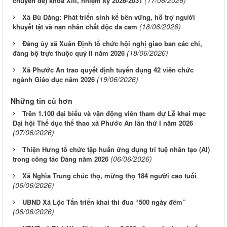
(17/06/2026)
chuyên đề) khóa XIII, nhiệm kỳ 2026-2031
Xã Bù Đăng: Phát triển sinh kế bền vững, hỗ trợ người
(18/06/2026)
khuyết tật và nạn nhân chất độc da cam
Đảng ủy xã Xuân Định tổ chức hội nghị giao ban các chi,
(18/06/2026)
đảng bộ trực thuộc quý II năm 2026
Xã Phước An trao quyết định tuyển dụng 42 viên chức
(19/06/2026)
ngành Giáo dục năm 2026
Những tin cũ hơn
Trên 1.100 đại biểu và vận động viên tham dự Lễ khai mạc
Đại hội Thể dục thể thao xã Phước An lần thứ I năm 2026
(07/06/2026)
Thiện Hưng tổ chức tập huấn ứng dụng trí tuệ nhân tạo (AI)
(06/06/2026)
trong công tác Đảng năm 2026
Xã Nghĩa Trung chúc thọ, mừng thọ 184 người cao tuổi
(06/06/2026)
UBND Xã Lộc Tấn triển khai thi đua “500 ngày đêm”
(06/06/2026)