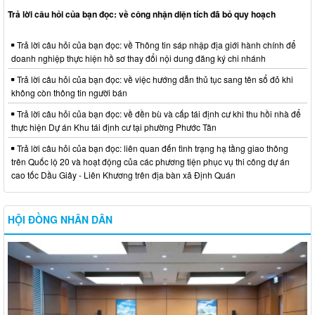
Trả lời câu hỏi của bạn đọc: về công nhận diện tích đã bỏ quy hoạch
Trả lời câu hỏi của bạn đọc: về Thông tin sáp nhập địa giới hành chính để
doanh nghiệp thực hiện hồ sơ thay đổi nội dung đăng ký chi nhánh
Trả lời câu hỏi của bạn đọc: về việc hướng dẫn thủ tục sang tên sổ đỏ khi
không còn thông tin người bán
Trả lời câu hỏi của bạn đọc: về đền bù và cấp tái định cư khi thu hồi nhà để
thực hiện Dự án Khu tái định cư tại phường Phước Tân
Trả lời câu hỏi của bạn đọc: liên quan đến tình trạng hạ tầng giao thông
trên Quốc lộ 20 và hoạt động của các phương tiện phục vụ thi công dự án
cao tốc Dầu Giây - Liên Khương trên địa bàn xã Định Quán
HỘI ĐỒNG NHÂN DÂN