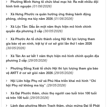
Phường Minh Hưng tổ chức khai mạc hè: Ra mắt nhiều đội
(01/06/2026)
hình tình nguyện
Xã Hưng Phước ra quân hưởng ứng tháng hành động
(01/06/2026)
phòng, chống ma túy năm 2026
Xã Lộc Tấn: Dấu ấn một năm thực hiện mô hình chính
(30/05/2026)
quyền địa phương 2 cấp
Xã Phước An tổ chức thành công Hội thi lực lượng tham
gia bảo vệ an ninh, trật tự ở cơ sở giỏi lần thứ I năm 2026
(30/05/2026)
Xã Tân An sơ kết 1 năm thực hiện mô hình chính quyền địa
(29/05/2026)
phương 2 cấp
Phường Đồng Xoài tổ chức Hội thi lực lượng tham gia bảo
(29/05/2026)
vệ ANTT ở cơ sở giỏi năm 2026
Hội Liên hiệp Phụ nữ xã Phú Hòa triển khai mô hình “Chi
(29/05/2026)
hội Phụ nữ không ma túy”
Xã Đại Phước thăm, chúc thọ người cao tuổi tròn 100 tuổi
(29/05/2026)
và trên 100 tuổi
Lãnh đạo phường Nhơn Trạch thăm, chúc mừng Đại lễ Phật