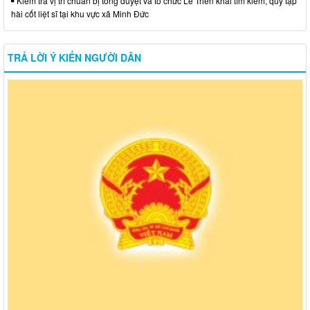
Kiểm tra vị trí chuẩn bị tổng duyệt và tổ chức Lễ Triển khai tìm kiếm, quy tập
hài cốt liệt sĩ tại khu vực xã Minh Đức
TRẢ LỜI Ý KIẾN NGƯỜI DÂN