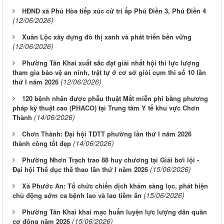
HĐND xã Phú Hòa tiếp xúc cử tri ấp Phú Điền 3, Phú Điền 4
(12/06/2026)
Xuân Lộc xây dựng đô thị xanh và phát triển bền vững
(12/06/2026)
Phường Tân Khai xuất sắc đạt giải nhất hội thi lực lượng
tham gia bảo vệ an ninh, trật tự ở cơ sở giỏi cụm thi số 10 lần
(12/06/2026)
thứ I năm 2026
120 bệnh nhân được phẫu thuật Mắt miễn phí bằng phương
pháp kỹ thuật cao (PHACO) tại Trung tâm Y tế khu vực Chơn
(14/06/2026)
Thành
Chơn Thành: Đại hội TDTT phường lần thứ I năm 2026
(14/06/2026)
thành công tốt đẹp
Phường Nhơn Trạch trao 88 huy chương tại Giải bơi lội -
(15/06/2026)
Đại hội Thể dục thể thao lần thứ I năm 2026
Xã Phước An: Tổ chức chiến dịch khám sàng lọc, phát hiện
(15/06/2026)
chủ động sớm ca bệnh lao và lao tiềm ẩn
Phường Tân Khai khai mạc huấn luyện lực lượng dân quân
(15/06/2026)
cơ động năm 2026