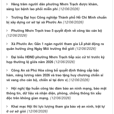
Hàng trăm người dân phường Nhơn Trạch được khám,
(12/06/2026)
sàng lọc bệnh lao phổi miễn phí
Trường Đại học Công nghiệp Thành phố Hồ Chí Minh chuẩn
(12/06/2026)
bị xây dựng cơ sở tại xã Phước An
Phường Nhơn Trạch trao 5 quyết định về công tác cán bộ
(12/06/2026)
Xã Phước An: Gần 1 ngàn người tham gia Lễ phát động ra
(12/06/2026)
quân hưởng ứng Ngày Môi trường thế giới
Đại biểu HĐND phường Nhơn Trạch tiếp xúc cử tri trước kỳ
(12/06/2026)
họp thường lệ giữa năm 2026
Công An xã Phú Hòa công bố quyết định thăng cấp bậc
hàm, nâng lương năm 2026 và trao tặng huy chương chiến sĩ
(12/06/2026)
vẻ vang cho cán bộ, chiến sĩ tại đơn vị
Hội nghị tập huấn công tác đảm bảo an ninh mạng, bảo mật
thông tin, dữ liệu và nhận diện, phòng, chống thông tin xấu
(12/06/2026)
độc trên không gian mạng.
Khai mạc Hội thi lực lượng tham gia bảo vệ an ninh, trật tự
(12/06/2026)
ở cơ sở giỏi