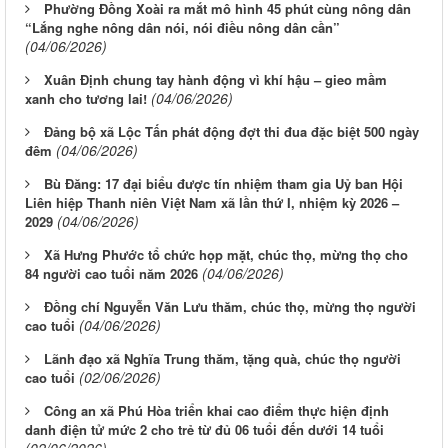
Phường Đồng Xoài ra mắt mô hình 45 phút cùng nông dân
“Lắng nghe nông dân nói, nói điều nông dân cần”
(04/06/2026)
Xuân Định chung tay hành động vì khí hậu – gieo mầm
(04/06/2026)
xanh cho tương lai!
Đảng bộ xã Lộc Tấn phát động đợt thi đua đặc biệt 500 ngày
(04/06/2026)
đêm
Bù Đăng: 17 đại biểu được tín nhiệm tham gia Uỷ ban Hội
Liên hiệp Thanh niên Việt Nam xã lần thứ I, nhiệm kỳ 2026 –
(04/06/2026)
2029
Xã Hưng Phước tổ chức họp mặt, chúc thọ, mừng thọ cho
(04/06/2026)
84 người cao tuổi năm 2026
Đồng chí Nguyễn Văn Lưu thăm, chúc thọ, mừng thọ người
(04/06/2026)
cao tuổi
Lãnh đạo xã Nghĩa Trung thăm, tặng quà, chúc thọ người
(02/06/2026)
cao tuổi
Công an xã Phú Hòa triển khai cao điểm thực hiện định
danh điện tử mức 2 cho trẻ từ đủ 06 tuổi đến dưới 14 tuổi