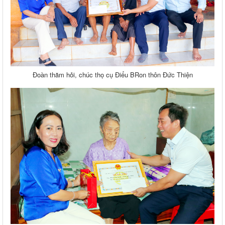
Đoàn thăm hỏi, chúc thọ cụ Điểu BRon thôn Đức Thiện