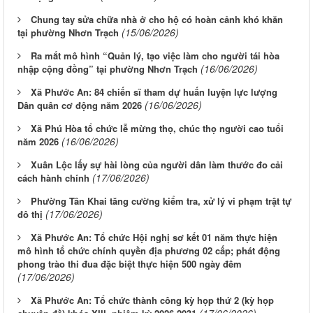
Chung tay sửa chữa nhà ở cho hộ có hoàn cảnh khó khăn
(15/06/2026)
tại phường Nhơn Trạch
Ra mắt mô hình “Quản lý, tạo việc làm cho người tái hòa
(16/06/2026)
nhập cộng đồng” tại phường Nhơn Trạch
Xã Phước An: 84 chiến sĩ tham dự huấn luyện lực lượng
(16/06/2026)
Dân quân cơ động năm 2026
Xã Phú Hòa tổ chức lễ mừng thọ, chúc thọ người cao tuổi
(16/06/2026)
năm 2026
Xuân Lộc lấy sự hài lòng của người dân làm thước đo cải
(17/06/2026)
cách hành chính
Phường Tân Khai tăng cường kiểm tra, xử lý vi phạm trật tự
(17/06/2026)
đô thị
Xã Phước An: Tổ chức Hội nghị sơ kết 01 năm thực hiện
mô hình tổ chức chính quyền địa phương 02 cấp; phát động
phong trào thi đua đặc biệt thực hiện 500 ngày đêm
(17/06/2026)
Xã Phước An: Tổ chức thành công kỳ họp thứ 2 (kỳ họp