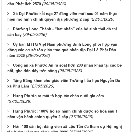
(29/05/2026)
đản Phật lịch 2570
Xã Đại Phước kết nạp 27 đảng viên mới sau 01 năm thực
(29/05/2026)
hiện mô hình chính quyền địa phương 2 cấp
Phường Long Thành - “hạt nhân” của hệ sinh thái đô thị
(29/05/2026)
sân bay
Ủy ban MTTQ Việt Nam phường Bình Long phối hợp vận
động các cơ sở tôn giáo trao quà nhân dịp Đại Lễ Phật Đản
(28/05/2026)
năm 2026
Công an xã Phước An rà soát hơn 200 nhân khẩu tại các bè
(28/05/2026)
nổi, ghe đón đáy trên sông
Tặng Bằng khen cho giáo viên Trường tiểu học Nguyễn Du
(27/05/2026)
xã Phú Lâm
Hưng Phước ra mắt tổ hợp tác chăn nuôi gia cầm
(27/05/2026)
Hưng Phước: 100% hồ sơ hành chính được số hóa sau 1
(27/05/2026)
năm vận hành chính quyền 2 cấp
Hơn 100 cán bộ, đảng viên xã Lộc Tấn đã tham dự Hội nghị
(27/05/2026)
tập huấn kiểm tra đảng năm 2026