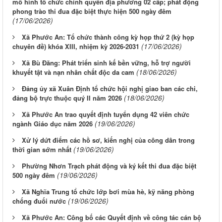
mô hình tổ chức chính quyền địa phương 02 cấp; phát động
phong trào thi đua đặc biệt thực hiện 500 ngày đêm
(17/06/2026)
Xã Phước An: Tổ chức thành công kỳ họp thứ 2 (kỳ họp
(17/06/2026)
chuyên đề) khóa XIII, nhiệm kỳ 2026-2031
Xã Bù Đăng: Phát triển sinh kế bền vững, hỗ trợ người
(18/06/2026)
khuyết tật và nạn nhân chất độc da cam
Đảng ủy xã Xuân Định tổ chức hội nghị giao ban các chi,
(18/06/2026)
đảng bộ trực thuộc quý II năm 2026
Xã Phước An trao quyết định tuyển dụng 42 viên chức
(19/06/2026)
ngành Giáo dục năm 2026
Xử lý dứt điểm các hồ sơ, kiến nghị của công dân trong
(19/06/2026)
thời gian sớm nhất
Phường Nhơn Trạch phát động và ký kết thi đua đặc biệt
(19/06/2026)
500 ngày đêm
Xã Nghĩa Trung tổ chức lớp bơi mùa hè, kỹ năng phòng
(19/06/2026)
chống đuối nước
Xã Phước An: Công bố các Quyết định về công tác cán bộ