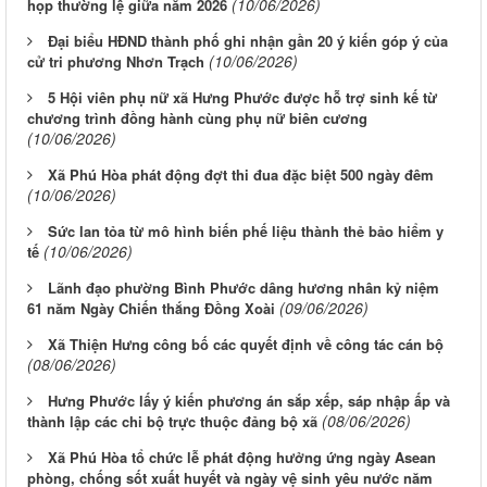
(10/06/2026)
họp thường lệ giữa năm 2026
Đại biểu HĐND thành phố ghi nhận gần 20 ý kiến góp ý của
(10/06/2026)
cử tri phương Nhơn Trạch
5 Hội viên phụ nữ xã Hưng Phước được hỗ trợ sinh kế từ
chương trình đồng hành cùng phụ nữ biên cương
(10/06/2026)
Xã Phú Hòa phát động đợt thi đua đặc biệt 500 ngày đêm
(10/06/2026)
Sức lan tỏa từ mô hình biến phế liệu thành thẻ bảo hiểm y
(10/06/2026)
tế
Lãnh đạo phường Bình Phước dâng hương nhân kỷ niệm
(09/06/2026)
61 năm Ngày Chiến thắng Đồng Xoài
Xã Thiện Hưng công bố các quyết định về công tác cán bộ
(08/06/2026)
Hưng Phước lấy ý kiến phương án sắp xếp, sáp nhập ấp và
(08/06/2026)
thành lập các chi bộ trực thuộc đảng bộ xã
Xã Phú Hòa tổ chức lễ phát động hưởng ứng ngày Asean
phòng, chống sốt xuất huyết và ngày vệ sinh yêu nước năm