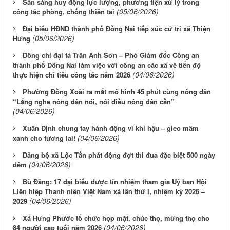
Sẵn sàng huy động lực lượng, phương tiện xử lý trong
(05/06/2026)
công tác phòng, chống thiên tai
Đại biểu HĐND thành phố Đồng Nai tiếp xúc cử tri xã Thiện
(05/06/2026)
Hưng
Đồng chí đại tá Trần Anh Sơn – Phó Giám đốc Công an
thành phố Đồng Nai làm việc với công an các xã về tiến độ
(04/06/2026)
thực hiện chỉ tiêu công tác năm 2026
Phường Đồng Xoài ra mắt mô hình 45 phút cùng nông dân
“Lắng nghe nông dân nói, nói điều nông dân cần”
(04/06/2026)
Xuân Định chung tay hành động vì khí hậu – gieo mầm
(04/06/2026)
xanh cho tương lai!
Đảng bộ xã Lộc Tấn phát động đợt thi đua đặc biệt 500 ngày
(04/06/2026)
đêm
Bù Đăng: 17 đại biểu được tín nhiệm tham gia Uỷ ban Hội
Liên hiệp Thanh niên Việt Nam xã lần thứ I, nhiệm kỳ 2026 –
(04/06/2026)
2029
Xã Hưng Phước tổ chức họp mặt, chúc thọ, mừng thọ cho
(04/06/2026)
84 người cao tuổi năm 2026