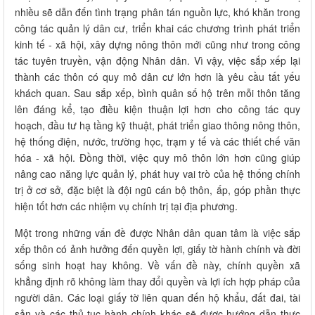
nhiều sẽ dẫn đến tình trạng phân tán nguồn lực, khó khăn trong
công tác quản lý dân cư, triển khai các chương trình phát triển
kinh tế - xã hội, xây dựng nông thôn mới cũng như trong công
tác tuyên truyền, vận động Nhân dân. Vì vậy, việc sắp xếp lại
thành các thôn có quy mô dân cư lớn hơn là yêu cầu tất yếu
khách quan. Sau sắp xếp, bình quân số hộ trên mỗi thôn tăng
lên đáng kể, tạo điều kiện thuận lợi hơn cho công tác quy
hoạch, đầu tư hạ tầng kỹ thuật, phát triển giao thông nông thôn,
hệ thống điện, nước, trường học, trạm y tế và các thiết chế văn
hóa - xã hội. Đồng thời, việc quy mô thôn lớn hơn cũng giúp
nâng cao năng lực quản lý, phát huy vai trò của hệ thống chính
trị ở cơ sở, đặc biệt là đội ngũ cán bộ thôn, ấp, góp phần thực
hiện tốt hơn các nhiệm vụ chính trị tại địa phương.
Một trong những vấn đề được Nhân dân quan tâm là việc sắp
xếp thôn có ảnh hưởng đến quyền lợi, giấy tờ hành chính và đời
sống sinh hoạt hay không. Về vấn đề này, chính quyền xã
khẳng định rõ không làm thay đổi quyền và lợi ích hợp pháp của
người dân. Các loại giấy tờ liên quan đến hộ khẩu, đất đai, tài
sản và các thủ tục hành chính khác sẽ được hướng dẫn thực