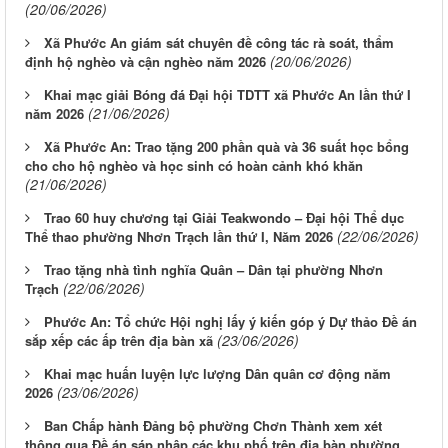
(20/06/2026)
Xã Phước An giám sát chuyên đề công tác rà soát, thẩm
(20/06/2026)
định hộ nghèo và cận nghèo năm 2026
Khai mạc giải Bóng đá Đại hội TDTT xã Phước An lần thứ I
(21/06/2026)
năm 2026
Xã Phước An: Trao tặng 200 phần quà và 36 suất học bổng
cho cho hộ nghèo và học sinh có hoàn cảnh khó khăn
(21/06/2026)
Trao 60 huy chương tại Giải Teakwondo – Đại hội Thể dục
(22/06/2026)
Thể thao phường Nhơn Trạch lần thứ I, Năm 2026
Trao tặng nhà tình nghĩa Quân – Dân tại phường Nhơn
(22/06/2026)
Trạch
Phước An: Tổ chức Hội nghị lấy ý kiến góp ý Dự thảo Đề án
(23/06/2026)
sắp xếp các ấp trên địa bàn xã
Khai mạc huấn luyện lực lượng Dân quân cơ động năm
(23/06/2026)
2026
Ban Chấp hành Đảng bộ phường Chơn Thành xem xét
thông qua Đề án sáp nhập các khu phố trên địa bàn phường