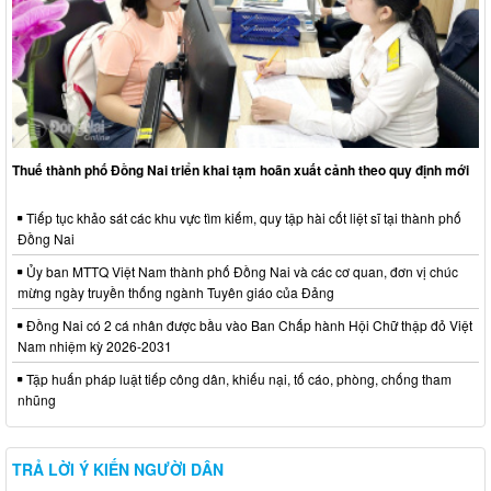
Thuế thành phố Đồng Nai triển khai tạm hoãn xuất cảnh theo quy định mới
Tiếp tục khảo sát các khu vực tìm kiếm, quy tập hài cốt liệt sĩ tại thành phố
Đồng Nai
Ủy ban MTTQ Việt Nam thành phố Đồng Nai và các cơ quan, đơn vị chúc
mừng ngày truyền thống ngành Tuyên giáo của Đảng
Đồng Nai có 2 cá nhân được bầu vào Ban Chấp hành Hội Chữ thập đỏ Việt
Nam nhiệm kỳ 2026-2031
Tập huấn pháp luật tiếp công dân, khiếu nại, tố cáo, phòng, chống tham
nhũng
TRẢ LỜI Ý KIẾN NGƯỜI DÂN