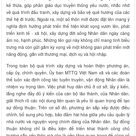
kế thừa, góp phần giáo dục truyền thống yêu nước, nhắc nhớ
về quá trình đấu tranh, xây dựng và bảo vệ quê hương của các
thế hệ đi trước. Ngoài ra, một số thôn mới được đặt tên mang ý
nghĩa định hướng phát triển thể hiện khát vọng vươn lên, phát
triển kinh tế - xã hội, xây dựng đời sống Nhân dân ngày càng
ấm no, hạnh phúc. Những tên gọi này không chỉ mang tính biểu
trưng mà còn gửi gắm kỳ vọng về một không gian phát triển mới
năng động, gắn với thương mại, dịch vụ và hội nhập.
Trong toàn bộ quá trình xây dựng và hoàn thiện phương án,
cấp ủy, chính quyền, Ủy ban MTTQ Việt Nam xã và các đoàn
thể luôn xác định công tác tuyên truyền, vận động Nhân dân là
nhiệm vụ trọng tâm. Việc phát huy dân chủ ở cơ sở, lấy ý kiến,
lắng nghe đầy đủ ý kiến của cán bộ lão thành, của Nhân dân,
giải thích rõ các nội dung liên quan là yếu tố quan trọng để tạo
sự đồng thuận. Trên cơ sở đó, phương án sắp xếp được điều
chỉnh, bổ sung phù hợp, bảo đảm hài hòa giữa yêu cầu quản lý
nhà nước và nguyện vọng chính đáng của Nhân dân. Sự đồng
thuận không chỉ là điều kiện để triển khai thành công chủ
trương sắp xếp thôn mà còn là nền tảng quan trọng để củng cố