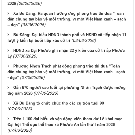
(08/06/2026)
2026
Xã Bù Đăng: Ra quân hưởng ứng phong trào thi đua “Toàn
dân chung tay bảo vệ môi trường, vì một Việt Nam xanh – sạch
(08/06/2026)
– đẹp”
Bù Đăng: Đại biểu HĐND thành phố và HĐND xã tiếp nhận 11
(08/06/2026)
lượt ý kiến tại buổi tiếp xúc cử tri
HĐND xã Đại Phước ghi nhận 22 ý kiến của cử tri ấp Phước
(07/06/2026)
Lý
Phường Nhơn Trạch phát động phong trào thi đua “Toàn
dân chung tay bảo vệ môi trường, vì một Việt Nam xanh - sạch
(07/06/2026)
- đẹp”
Gần 670 người cao tuổi tại phường Nhơn Trạch được mừng
(07/06/2026)
thọ năm 2026
Xã Bù Đăng tổ chức chúc thọ các cụ tròn tuổi 90
(07/06/2026)
Trên 1.100 đại biểu và vận động viên tham dự Lễ khai mạc
Đại hội Thể dục thể thao xã Phước An lần thứ I năm 2026
(07/06/2026)