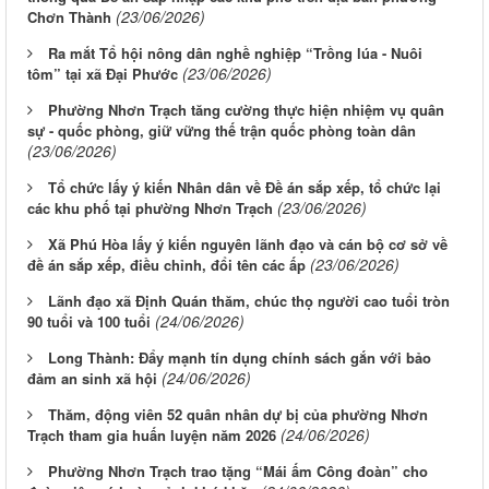
(23/06/2026)
Chơn Thành
Ra mắt Tổ hội nông dân nghề nghiệp “Trồng lúa - Nuôi
(23/06/2026)
tôm” tại xã Đại Phước
Phường Nhơn Trạch tăng cường thực hiện nhiệm vụ quân
sự - quốc phòng, giữ vững thế trận quốc phòng toàn dân
(23/06/2026)
Tổ chức lấy ý kiến Nhân dân về Đề án sắp xếp, tổ chức lại
(23/06/2026)
các khu phố tại phường Nhơn Trạch
Xã Phú Hòa lấy ý kiến nguyên lãnh đạo và cán bộ cơ sở về
(23/06/2026)
đề án sắp xếp, điều chỉnh, đổi tên các ấp
Lãnh đạo xã Định Quán thăm, chúc thọ người cao tuổi tròn
(24/06/2026)
90 tuổi và 100 tuổi
Long Thành: Đẩy mạnh tín dụng chính sách gắn với bảo
(24/06/2026)
đảm an sinh xã hội
Thăm, động viên 52 quân nhân dự bị của phường Nhơn
(24/06/2026)
Trạch tham gia huấn luyện năm 2026
Phường Nhơn Trạch trao tặng “Mái ấm Công đoàn” cho