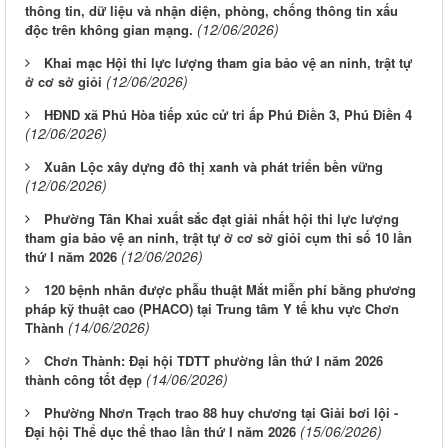
thông tin, dữ liệu và nhận diện, phòng, chống thông tin xấu
(12/06/2026)
độc trên không gian mạng.
Khai mạc Hội thi lực lượng tham gia bảo vệ an ninh, trật tự
(12/06/2026)
ở cơ sở giỏi
HĐND xã Phú Hòa tiếp xúc cử tri ấp Phú Điền 3, Phú Điền 4
(12/06/2026)
Xuân Lộc xây dựng đô thị xanh và phát triển bền vững
(12/06/2026)
Phường Tân Khai xuất sắc đạt giải nhất hội thi lực lượng
tham gia bảo vệ an ninh, trật tự ở cơ sở giỏi cụm thi số 10 lần
(12/06/2026)
thứ I năm 2026
120 bệnh nhân được phẫu thuật Mắt miễn phí bằng phương
pháp kỹ thuật cao (PHACO) tại Trung tâm Y tế khu vực Chơn
(14/06/2026)
Thành
Chơn Thành: Đại hội TDTT phường lần thứ I năm 2026
(14/06/2026)
thành công tốt đẹp
Phường Nhơn Trạch trao 88 huy chương tại Giải bơi lội -
(15/06/2026)
Đại hội Thể dục thể thao lần thứ I năm 2026