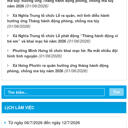
ma túy; hưởng ứng Tháng hành động phòng, chống ma túy
(01/06/2026)
năm 2026
Xã Nghĩa Trung tổ chức Lễ ra quân, mít tinh diễu hành
hưởng ứng Tháng hành động phòng, chống ma túy
(01/06/2026)
Xã Nghĩa Trung tổ chức Lễ phát động “Tháng hành động vì
(01/06/2026)
trẻ em” và khai mạc hè năm 2026
Phường Minh Hưng tổ chức khai mạc hè: Ra mắt nhiều đội
(01/06/2026)
hình tình nguyện
Xã Hưng Phước ra quân hưởng ứng tháng hành động
(01/06/2026)
phòng, chống ma túy năm 2026
Từ ngày 03/8/2026 đến ngày 09/8/2026
Từ ngày 27/7/2026 đến ngày 02/8/2026
Tìm
Từ ngày 20/7/2026 đến ngày 26/7/2026
Từ ngày 13/7/2026 đến ngày 18/7/2026
LỊCH LÀM VIỆC
Từ ngày 06/7/2026 đến ngày 12/7/2026