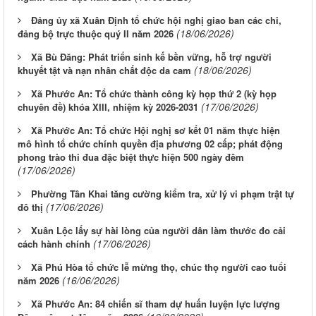
Đảng ủy xã Xuân Định tổ chức hội nghị giao ban các chi,
(18/06/2026)
đảng bộ trực thuộc quý II năm 2026
Xã Bù Đăng: Phát triển sinh kế bền vững, hỗ trợ người
(18/06/2026)
khuyết tật và nạn nhân chất độc da cam
Xã Phước An: Tổ chức thành công kỳ họp thứ 2 (kỳ họp
(17/06/2026)
chuyên đề) khóa XIII, nhiệm kỳ 2026-2031
Xã Phước An: Tổ chức Hội nghị sơ kết 01 năm thực hiện
mô hình tổ chức chính quyền địa phương 02 cấp; phát động
phong trào thi đua đặc biệt thực hiện 500 ngày đêm
(17/06/2026)
Phường Tân Khai tăng cường kiểm tra, xử lý vi phạm trật tự
(17/06/2026)
đô thị
Xuân Lộc lấy sự hài lòng của người dân làm thước đo cải
(17/06/2026)
cách hành chính
Xã Phú Hòa tổ chức lễ mừng thọ, chúc thọ người cao tuổi
(16/06/2026)
năm 2026
Xã Phước An: 84 chiến sĩ tham dự huấn luyện lực lượng