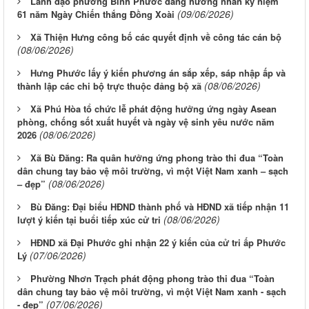
Lãnh đạo phường Bình Phước dâng hương nhân kỷ niệm
(09/06/2026)
61 năm Ngày Chiến thắng Đồng Xoài
Xã Thiện Hưng công bố các quyết định về công tác cán bộ
(08/06/2026)
Hưng Phước lấy ý kiến phương án sắp xếp, sáp nhập ấp và
(08/06/2026)
thành lập các chi bộ trực thuộc đảng bộ xã
Xã Phú Hòa tổ chức lễ phát động hưởng ứng ngày Asean
phòng, chống sốt xuất huyết và ngày vệ sinh yêu nước năm
(08/06/2026)
2026
Xã Bù Đăng: Ra quân hưởng ứng phong trào thi đua “Toàn
dân chung tay bảo vệ môi trường, vì một Việt Nam xanh – sạch
(08/06/2026)
– đẹp”
Bù Đăng: Đại biểu HĐND thành phố và HĐND xã tiếp nhận 11
(08/06/2026)
lượt ý kiến tại buổi tiếp xúc cử tri
HĐND xã Đại Phước ghi nhận 22 ý kiến của cử tri ấp Phước
(07/06/2026)
Lý
Phường Nhơn Trạch phát động phong trào thi đua “Toàn
dân chung tay bảo vệ môi trường, vì một Việt Nam xanh - sạch
Từ ngày 03/8/2026 đến ngày 09/8/2026
(07/06/2026)
- đẹp”