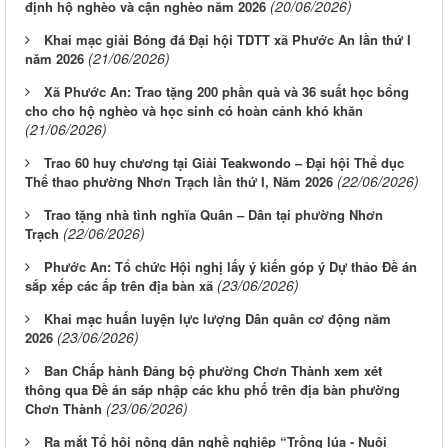
(20/06/2026)
định hộ nghèo và cận nghèo năm 2026
Khai mạc giải Bóng đá Đại hội TDTT xã Phước An lần thứ I
(21/06/2026)
năm 2026
Xã Phước An: Trao tặng 200 phần quà và 36 suất học bổng
cho cho hộ nghèo và học sinh có hoàn cảnh khó khăn
(21/06/2026)
Trao 60 huy chương tại Giải Teakwondo – Đại hội Thể dục
(22/06/2026)
Thể thao phường Nhơn Trạch lần thứ I, Năm 2026
Trao tặng nhà tình nghĩa Quân – Dân tại phường Nhơn
(22/06/2026)
Trạch
Phước An: Tổ chức Hội nghị lấy ý kiến góp ý Dự thảo Đề án
(23/06/2026)
sắp xếp các ấp trên địa bàn xã
Khai mạc huấn luyện lực lượng Dân quân cơ động năm
(23/06/2026)
2026
Ban Chấp hành Đảng bộ phường Chơn Thành xem xét
thông qua Đề án sáp nhập các khu phố trên địa bàn phường
(23/06/2026)
Chơn Thành
Ra mắt Tổ hội nông dân nghề nghiệp “Trồng lúa - Nuôi