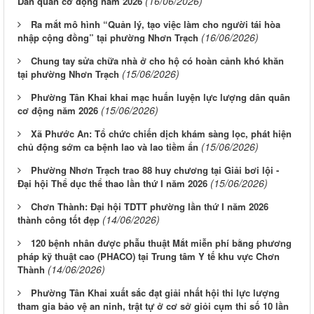
(16/06/2026)
Dân quân cơ động năm 2026
Ra mắt mô hình “Quản lý, tạo việc làm cho người tái hòa
(16/06/2026)
nhập cộng đồng” tại phường Nhơn Trạch
Chung tay sửa chữa nhà ở cho hộ có hoàn cảnh khó khăn
(15/06/2026)
tại phường Nhơn Trạch
Phường Tân Khai khai mạc huấn luyện lực lượng dân quân
(15/06/2026)
cơ động năm 2026
Xã Phước An: Tổ chức chiến dịch khám sàng lọc, phát hiện
(15/06/2026)
chủ động sớm ca bệnh lao và lao tiềm ẩn
Phường Nhơn Trạch trao 88 huy chương tại Giải bơi lội -
(15/06/2026)
Đại hội Thể dục thể thao lần thứ I năm 2026
Chơn Thành: Đại hội TDTT phường lần thứ I năm 2026
(14/06/2026)
thành công tốt đẹp
120 bệnh nhân được phẫu thuật Mắt miễn phí bằng phương
pháp kỹ thuật cao (PHACO) tại Trung tâm Y tế khu vực Chơn
(14/06/2026)
Thành
Phường Tân Khai xuất sắc đạt giải nhất hội thi lực lượng
tham gia bảo vệ an ninh, trật tự ở cơ sở giỏi cụm thi số 10 lần