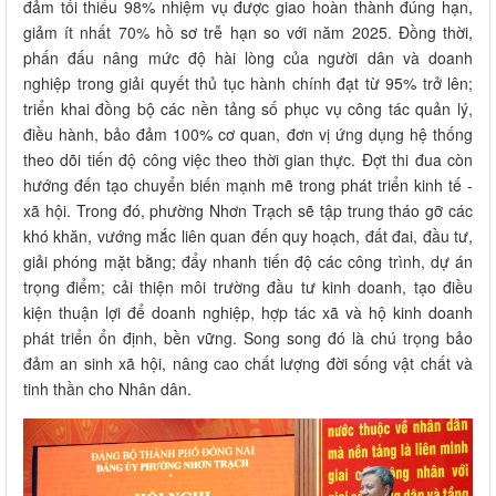
đảm tối thiểu 98% nhiệm vụ được giao hoàn thành đúng hạn,
giảm ít nhất 70% hồ sơ trễ hạn so với năm 2025. Đồng thời,
phấn đấu nâng mức độ hài lòng của người dân và doanh
nghiệp trong giải quyết thủ tục hành chính đạt từ 95% trở lên;
triển khai đồng bộ các nền tảng số phục vụ công tác quản lý,
điều hành, bảo đảm 100% cơ quan, đơn vị ứng dụng hệ thống
theo dõi tiến độ công việc theo thời gian thực. Đợt thi đua còn
hướng đến tạo chuyển biến mạnh mẽ trong phát triển kinh tế -
xã hội. Trong đó, phường Nhơn Trạch sẽ tập trung tháo gỡ các
khó khăn, vướng mắc liên quan đến quy hoạch, đất đai, đầu tư,
giải phóng mặt bằng; đẩy nhanh tiến độ các công trình, dự án
trọng điểm; cải thiện môi trường đầu tư kinh doanh, tạo điều
kiện thuận lợi để doanh nghiệp, hợp tác xã và hộ kinh doanh
phát triển ổn định, bền vững. Song song đó là chú trọng bảo
đảm an sinh xã hội, nâng cao chất lượng đời sống vật chất và
tinh thần cho Nhân dân.