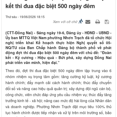
kết thi đua đặc biệt 500 ngày đêm
Thứ sáu - 19/06/2026 18:15
Xem với cỡ chữ
(CTT-Đồng Nai) - Sáng ngày 19-6, Đảng ủy - HĐND - UBND -
Ủy ban MTTQ Việt Nam phường Nhơn Trạch đã tổ chức Hội
nghị triển khai Kế hoạch thực hiện Nghị quyết số 05-
NQ/TU của Ban Chấp hành Đảng bộ thành phố về phát
động đợt thi đua đặc biệt 500 ngày đêm với chủ đề: “Đoàn
kết - Kỷ cương - Hiệu quả - Bứt phá, xây dựng Đồng Nai
phát triển văn minh, hiện đại.”
Theo đó, đợt thi đua đặc biệt 500 ngày đêm tập trung vào 6
nhóm nhiệm vụ trọng tâm gồm: tăng cường kỷ luật, kỷ cương
hành chính; đẩy mạnh cải cách hành chính; thúc đẩy chuyển
đổi số và nâng cao hiệu quả quản trị; xây dựng đội ngũ cán bộ,
công chức, viên chức đáp ứng yêu cầu nhiệm vụ; thúc đẩy tăng
trưởng kinh tế - xã hội; nâng cao mức độ hài lòng của Nhân dân
và doanh nghiệp. Phường Nhơn Trạch đặt mục tiêu 100% thủ
tục hành chính được tiếp nhận và xử lý trên môi trường số, bảo