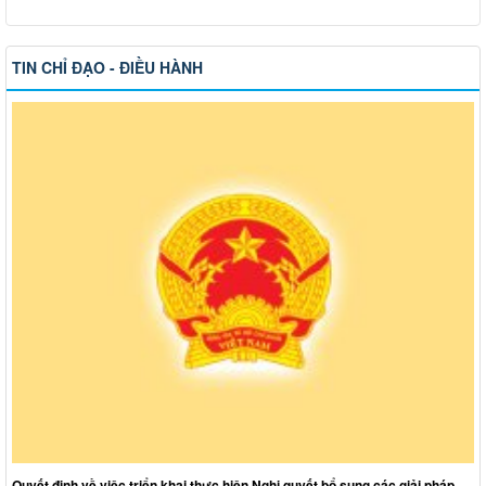
TIN CHỈ ĐẠO - ĐIỀU HÀNH
Quyết định về việc triển khai thực hiện Nghị quyết bổ sung các giải pháp