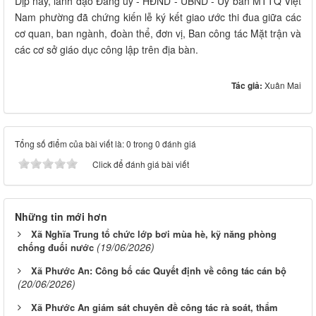
Dịp này, lãnh đạo Đảng ủy - HĐND - UBND - Ủy ban MTTQ Việt
Nam phường đã chứng kiến lễ ký kết giao ước thi đua giữa các
cơ quan, ban ngành, đoàn thể, đơn vị, Ban công tác Mặt trận và
các cơ sở giáo dục công lập trên địa bàn.
Tác giả:
Xuân Mai
Tổng số điểm của bài viết là: 0 trong 0 đánh giá
Click để đánh giá bài viết
Những tin mới hơn
Xã Nghĩa Trung tổ chức lớp bơi mùa hè, kỹ năng phòng
(19/06/2026)
chống đuối nước
Xã Phước An: Công bố các Quyết định về công tác cán bộ
(20/06/2026)
Xã Phước An giám sát chuyên đề công tác rà soát, thẩm