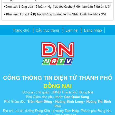
Xem xét, thông qua 15 luật, 4 Nghị quyết và cho ý kiến lần đầu 7 dự án luật
Khai mạc trọng thể Kỳ họp không thường lệ thứ Nhất, Quốc hội khóa XVI
Trang chủ
Cấu trúc trang
Liên hệ
Đăng nhập
CỔNG THÔNG TIN ĐIỆN TỬ THÀNH PHỐ
ĐỒNG NAI
Cơ quan chủ quản: UBND Thành phố Đồng Nai
Phó Giám đốc phụ trách:
Cao Quốc Sang
Phó Giám đốc:
Trần Nam Đông - Hoàng Bình Long - Hoàng Thị Bích
Phú
Địa chỉ: số 81 đường Đồng Khởi, phường Tam Hiệp, Thành phố Đồng Nai.