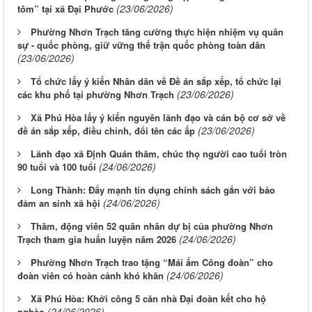
(23/06/2026)
tôm” tại xã Đại Phước
Phường Nhơn Trạch tăng cường thực hiện nhiệm vụ quân
sự - quốc phòng, giữ vững thế trận quốc phòng toàn dân
(23/06/2026)
Tổ chức lấy ý kiến Nhân dân về Đề án sắp xếp, tổ chức lại
(23/06/2026)
các khu phố tại phường Nhơn Trạch
Xã Phú Hòa lấy ý kiến nguyên lãnh đạo và cán bộ cơ sở về
(23/06/2026)
đề án sắp xếp, điều chỉnh, đổi tên các ấp
Lãnh đạo xã Định Quán thăm, chúc thọ người cao tuổi tròn
(24/06/2026)
90 tuổi và 100 tuổi
Long Thành: Đẩy mạnh tín dụng chính sách gắn với bảo
(24/06/2026)
đảm an sinh xã hội
Thăm, động viên 52 quân nhân dự bị của phường Nhơn
(24/06/2026)
Trạch tham gia huấn luyện năm 2026
Phường Nhơn Trạch trao tặng “Mái ấm Công đoàn” cho
(24/06/2026)
đoàn viên có hoàn cảnh khó khăn
Xã Phú Hòa: Khởi công 5 căn nhà Đại đoàn kết cho hộ
(24/06/2026)
nghèo