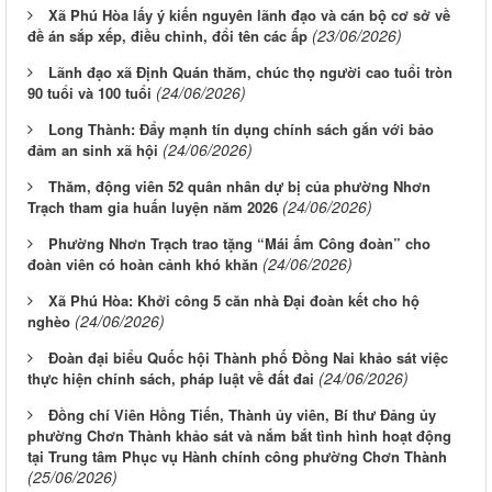
Xã Phú Hòa lấy ý kiến nguyên lãnh đạo và cán bộ cơ sở về
(23/06/2026)
đề án sắp xếp, điều chỉnh, đổi tên các ấp
Lãnh đạo xã Định Quán thăm, chúc thọ người cao tuổi tròn
(24/06/2026)
90 tuổi và 100 tuổi
Long Thành: Đẩy mạnh tín dụng chính sách gắn với bảo
(24/06/2026)
đảm an sinh xã hội
Thăm, động viên 52 quân nhân dự bị của phường Nhơn
(24/06/2026)
Trạch tham gia huấn luyện năm 2026
Phường Nhơn Trạch trao tặng “Mái ấm Công đoàn” cho
(24/06/2026)
đoàn viên có hoàn cảnh khó khăn
Xã Phú Hòa: Khởi công 5 căn nhà Đại đoàn kết cho hộ
(24/06/2026)
nghèo
Đoàn đại biểu Quốc hội Thành phố Đồng Nai khảo sát việc
(24/06/2026)
thực hiện chính sách, pháp luật về đất đai
Đồng chí Viên Hồng Tiến, Thành ủy viên, Bí thư Đảng ủy
phường Chơn Thành khảo sát và nắm bắt tình hình hoạt động
tại Trung tâm Phục vụ Hành chính công phường Chơn Thành
(25/06/2026)