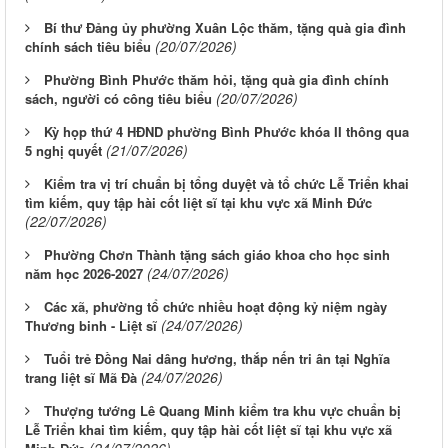
Bí thư Đảng ủy phường Xuân Lộc thăm, tặng quà gia đình
(20/07/2026)
chính sách tiêu biểu
Phường Bình Phước thăm hỏi, tặng quà gia đình chính
(20/07/2026)
sách, người có công tiêu biểu
Kỳ họp thứ 4 HĐND phường Bình Phước khóa II thông qua
(21/07/2026)
5 nghị quyết
Kiểm tra vị trí chuẩn bị tổng duyệt và tổ chức Lễ Triển khai
tìm kiếm, quy tập hài cốt liệt sĩ tại khu vực xã Minh Đức
(22/07/2026)
Phường Chơn Thành tặng sách giáo khoa cho học sinh
(24/07/2026)
năm học 2026-2027
Các xã, phường tổ chức nhiều hoạt động kỷ niệm ngày
(24/07/2026)
Thương binh - Liệt sĩ
Tuổi trẻ Đồng Nai dâng hương, thắp nến tri ân tại Nghĩa
(24/07/2026)
trang liệt sĩ Mã Đà
Thượng tướng Lê Quang Minh kiểm tra khu vực chuẩn bị
Lễ Triển khai tìm kiếm, quy tập hài cốt liệt sĩ tại khu vực xã