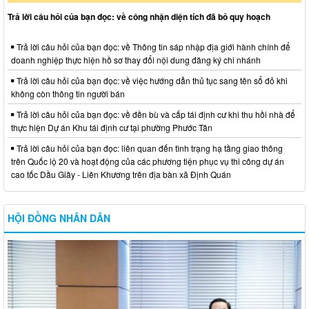
Trả lời câu hỏi của bạn đọc: về công nhận diện tích đã bỏ quy hoạch
Trả lời câu hỏi của bạn đọc: về Thông tin sáp nhập địa giới hành chính để
doanh nghiệp thực hiện hồ sơ thay đổi nội dung đăng ký chi nhánh
Trả lời câu hỏi của bạn đọc: về việc hướng dẫn thủ tục sang tên sổ đỏ khi
không còn thông tin người bán
Trả lời câu hỏi của bạn đọc: về đền bù và cấp tái định cư khi thu hồi nhà để
thực hiện Dự án Khu tái định cư tại phường Phước Tân
Trả lời câu hỏi của bạn đọc: liên quan đến tình trạng hạ tầng giao thông
trên Quốc lộ 20 và hoạt động của các phương tiện phục vụ thi công dự án
cao tốc Dầu Giây - Liên Khương trên địa bàn xã Định Quán
HỘI ĐỒNG NHÂN DÂN