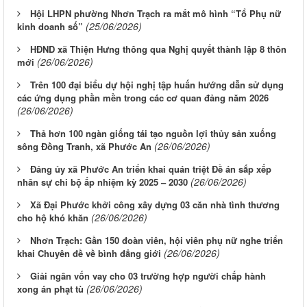
Hội LHPN phường Nhơn Trạch ra mắt mô hình “Tổ Phụ nữ
(25/06/2026)
kinh doanh số”
HĐND xã Thiện Hưng thông qua Nghị quyết thành lập 8 thôn
(26/06/2026)
mới
Trên 100 đại biểu dự hội nghị tập huấn hướng dẫn sử dụng
các ứng dụng phần mền trong các cơ quan đảng năm 2026
(26/06/2026)
Thả hơn 100 ngàn giống tái tạo nguồn lợi thủy sản xuống
(26/06/2026)
sông Đồng Tranh, xã Phước An
Đảng ủy xã Phước An triển khai quán triệt Đề án sắp xếp
(26/06/2026)
nhân sự chi bộ ấp nhiệm kỳ 2025 – 2030
Xã Đại Phước khởi công xây dựng 03 căn nhà tình thương
(26/06/2026)
cho hộ khó khăn
Nhơn Trạch: Gần 150 đoàn viên, hội viên phụ nữ nghe triển
(26/06/2026)
khai Chuyên đề về bình đẳng giới
Giải ngân vốn vay cho 03 trường hợp người chấp hành
(26/06/2026)
xong án phạt tù