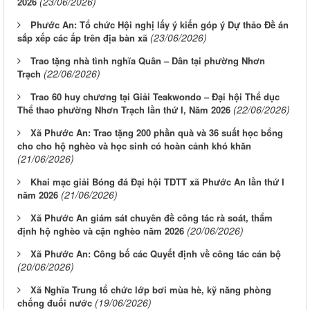
(23/06/2026)
2026
Phước An: Tổ chức Hội nghị lấy ý kiến góp ý Dự thảo Đề án
(23/06/2026)
sắp xếp các ấp trên địa bàn xã
Trao tặng nhà tình nghĩa Quân – Dân tại phường Nhơn
(22/06/2026)
Trạch
Trao 60 huy chương tại Giải Teakwondo – Đại hội Thể dục
(22/06/2026)
Thể thao phường Nhơn Trạch lần thứ I, Năm 2026
Xã Phước An: Trao tặng 200 phần quà và 36 suất học bổng
cho cho hộ nghèo và học sinh có hoàn cảnh khó khăn
(21/06/2026)
Khai mạc giải Bóng đá Đại hội TDTT xã Phước An lần thứ I
(21/06/2026)
năm 2026
Xã Phước An giám sát chuyên đề công tác rà soát, thẩm
(20/06/2026)
định hộ nghèo và cận nghèo năm 2026
Xã Phước An: Công bố các Quyết định về công tác cán bộ
(20/06/2026)
Xã Nghĩa Trung tổ chức lớp bơi mùa hè, kỹ năng phòng
(19/06/2026)
chống đuối nước