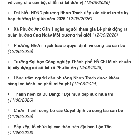
(12/06/2026)
vẻ vang cho cán bộ, chiến sĩ tại đơn vị
Đại biểu HĐND phường Nhơn Trạch tiếp xúc cử tri trước kỳ
(12/06/2026)
họp thường lệ giữa năm 2026
Xã Phước An: Gần 1 ngàn người tham gia Lễ phát động ra
(12/06/2026)
quân hưởng ứng Ngày Môi trường thế giới
Phường Nhơn Trạch trao 5 quyết định về công tác cán bộ
(12/06/2026)
Trường Đại học Công nghiệp Thành phố Hồ Chí Minh chuẩn
(12/06/2026)
bị xây dựng cơ sở tại xã Phước An
Hàng trăm người dân phường Nhơn Trạch được khám,
(12/06/2026)
sàng lọc bệnh lao phổi miễn phí
Thanh niên xã Bù Đăng: “Đội mưa tiếp sức mùa thi”
(11/06/2026)
Chơn Thành công bố các Quyết định về công tác cán bộ
(11/06/2026)
Sắp xếp, tổ chức lại các thôn trên địa bàn Lộc Tấn
(11/06/2026)