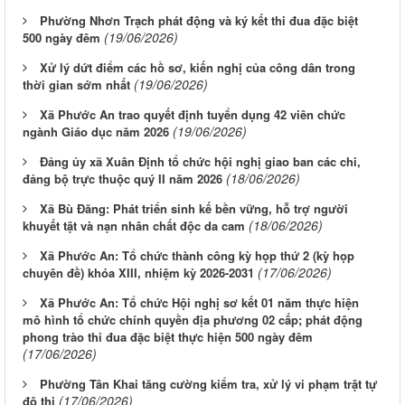
Phường Nhơn Trạch phát động và ký kết thi đua đặc biệt
(19/06/2026)
500 ngày đêm
Xử lý dứt điểm các hồ sơ, kiến nghị của công dân trong
(19/06/2026)
thời gian sớm nhất
Xã Phước An trao quyết định tuyển dụng 42 viên chức
(19/06/2026)
ngành Giáo dục năm 2026
Đảng ủy xã Xuân Định tổ chức hội nghị giao ban các chi,
(18/06/2026)
đảng bộ trực thuộc quý II năm 2026
Xã Bù Đăng: Phát triển sinh kế bền vững, hỗ trợ người
(18/06/2026)
khuyết tật và nạn nhân chất độc da cam
Xã Phước An: Tổ chức thành công kỳ họp thứ 2 (kỳ họp
(17/06/2026)
chuyên đề) khóa XIII, nhiệm kỳ 2026-2031
Xã Phước An: Tổ chức Hội nghị sơ kết 01 năm thực hiện
mô hình tổ chức chính quyền địa phương 02 cấp; phát động
phong trào thi đua đặc biệt thực hiện 500 ngày đêm
(17/06/2026)
Phường Tân Khai tăng cường kiểm tra, xử lý vi phạm trật tự
(17/06/2026)
đô thị