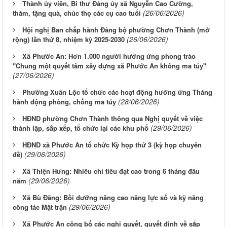
Thành ủy viên, Bí thư Đảng ủy xã Nguyễn Cao Cường,
(26/06/2026)
thăm, tặng quà, chúc thọ các cụ cao tuổi
Hội nghị Ban chấp hành Đảng bộ phường Chơn Thành (mở
(26/06/2026)
rộng) lần thứ 8, nhiệm kỳ 2025-2030
Xã Phước An: Hơn 1.000 người hưởng ứng phong trào
"Chung một quyết tâm xây dựng xã Phước An không ma túy"
(27/06/2026)
Phường Xuân Lộc tổ chức các hoạt động hưởng ứng Tháng
(28/06/2026)
hành động phòng, chống ma túy
HĐND phường Chơn Thành thông qua Nghị quyết về việc
(29/06/2026)
thành lập, sắp xếp, tổ chức lại các khu phố
HĐND xã Phước An tổ chức Kỳ họp thứ 3 (kỳ họp chuyên
(29/06/2026)
đề)
Xã Thiện Hưng: Nhiều chỉ tiêu đạt cao trong 6 tháng đầu
(29/06/2026)
năm
Xã Bù Đăng: Bồi dưỡng nâng cao năng lực số và kỹ năng
(29/06/2026)
công tác Mặt trận
Xã Phước An công bố các nghị quyết, quyết định về sắp