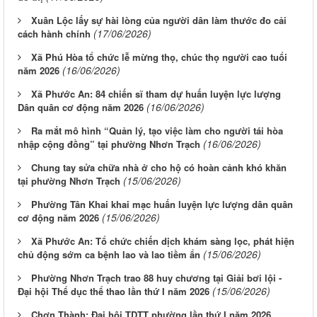
Xuân Lộc lấy sự hài lòng của người dân làm thước đo cải
(17/06/2026)
cách hành chính
Xã Phú Hòa tổ chức lễ mừng thọ, chúc thọ người cao tuổi
(16/06/2026)
năm 2026
Xã Phước An: 84 chiến sĩ tham dự huấn luyện lực lượng
(16/06/2026)
Dân quân cơ động năm 2026
Ra mắt mô hình “Quản lý, tạo việc làm cho người tái hòa
(16/06/2026)
nhập cộng đồng” tại phường Nhơn Trạch
Chung tay sửa chữa nhà ở cho hộ có hoàn cảnh khó khăn
(15/06/2026)
tại phường Nhơn Trạch
Phường Tân Khai khai mạc huấn luyện lực lượng dân quân
(15/06/2026)
cơ động năm 2026
Xã Phước An: Tổ chức chiến dịch khám sàng lọc, phát hiện
(15/06/2026)
chủ động sớm ca bệnh lao và lao tiềm ẩn
Phường Nhơn Trạch trao 88 huy chương tại Giải bơi lội -
(15/06/2026)
Đại hội Thể dục thể thao lần thứ I năm 2026
Chơn Thành: Đại hội TDTT phường lần thứ I năm 2026