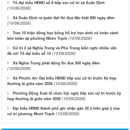
Tổ đại biểu HĐND số 6 tiếp xúc cử tri xã Xuân Định
(10/06/2026)
Xã Xuân Định ra quân đợt thi đua đặc biệt 500 ngày đêm
(10/06/2026)
Trao 10 triệu đồng học bổng hỗ trợ học sinh có hoàn cảnh
(10/06/2026)
khó khăn tại phường Nhơn Trạch
Cử tri 2 xã Nghĩa Trung và Phú Trung kiến nghị nhiều vấn
(10/06/2026)
đề với Tổ đại biểu số 10
Xã Nghĩa Trung phát động thi đua 500 ngày đêm
(10/06/2026)
Xã Phước An: Đại biểu HĐND tiếp xúc cử tri trước Kỳ họp
(10/06/2026)
thường lệ giữa năm 2026
Phường Đồng Xoài tổ chức hội nghị tiếp xúc cử tri trước kỳ
(10/06/2026)
họp thường lệ giữa năm 2026
Đại biểu HĐND thành phố ghi nhận gần 20 ý kiến góp ý của
Từ ngày 10/8/2026 đến ngày 16/8/2026
(10/06/2026)
cử tri phương Nhơn Trạch
Từ ngày 03/8/2026 đến ngày 09/8/2026