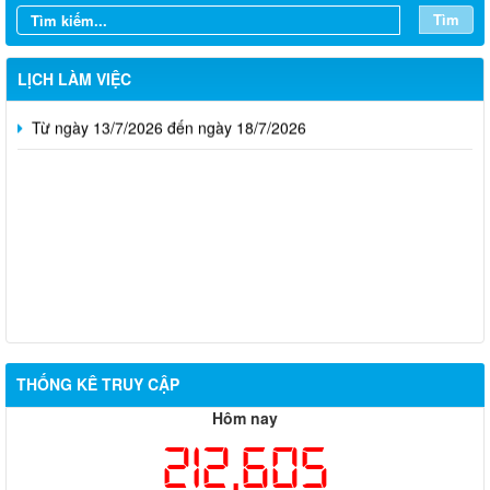
Tìm
Từ ngày 27/7/2026 đến ngày 02/8/2026
Từ ngày 20/7/2026 đến ngày 26/7/2026
LỊCH LÀM VIỆC
Từ ngày 13/7/2026 đến ngày 18/7/2026
Thông báo về việc tuyển dụng viên chức năm 2026
THỐNG KÊ TRUY CẬP
Thông báo tuyển chọn tổ chức và cá nhân chủ trì thực hiện
Hôm nay
nhiệm vụ khoa học và công nghệ cấp thành phố sử dụng ngân
212,605
sách nhà nước đặt hàng thực hiện năm 2026 (đợt 1) lần 3