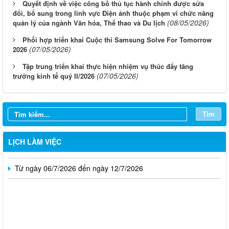
Quyết định về việc công bố thủ tục hành chính được sửa
đổi, bổ sung trong lĩnh vực Điện ảnh thuộc phạm vi chức năng
(08/05/2026)
quản lý của ngành Văn hóa, Thể thao và Du lịch
Phối hợp triển khai Cuộc thi Samsung Solve For Tomorrow
(07/05/2026)
2026
Tập trung triển khai thực hiện nhiệm vụ thúc đẩy tăng
(07/05/2026)
trưởng kinh tế quý II/2026
Từ ngày 03/8/2026 đến ngày 09/8/2026
Từ ngày 27/7/2026 đến ngày 02/8/2026
Tìm
Từ ngày 20/7/2026 đến ngày 26/7/2026
Từ ngày 13/7/2026 đến ngày 18/7/2026
LỊCH LÀM VIỆC
Từ ngày 06/7/2026 đến ngày 12/7/2026