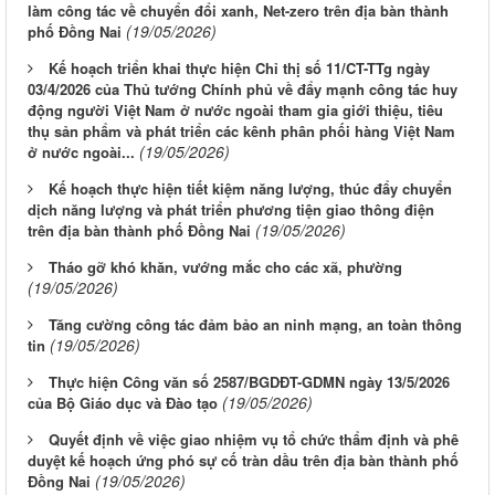
làm công tác về chuyển đổi xanh, Net-zero trên địa bàn thành
(19/05/2026)
phố Đồng Nai
Kế hoạch triển khai thực hiện Chỉ thị số 11/CT-TTg ngày
03/4/2026 của Thủ tướng Chính phủ về đẩy mạnh công tác huy
động người Việt Nam ở nước ngoài tham gia giới thiệu, tiêu
thụ sản phẩm và phát triển các kênh phân phối hàng Việt Nam
(19/05/2026)
ở nước ngoài...
Kế hoạch thực hiện tiết kiệm năng lượng, thúc đẩy chuyển
dịch năng lượng và phát triển phương tiện giao thông điện
(19/05/2026)
trên địa bàn thành phố Đồng Nai
Tháo gỡ khó khăn, vướng mắc cho các xã, phường
(19/05/2026)
Tăng cường công tác đảm bảo an ninh mạng, an toàn thông
(19/05/2026)
tin
Thực hiện Công văn số 2587/BGDĐT-GDMN ngày 13/5/2026
(19/05/2026)
của Bộ Giáo dục và Đào tạo
Quyết định về việc giao nhiệm vụ tổ chức thẩm định và phê
duyệt kế hoạch ứng phó sự cố tràn dầu trên địa bàn thành phố
(19/05/2026)
Đồng Nai