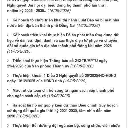
Nghị quyết Đại hội đại biểu Đảng bộ thành phố lần thứ I,
(16/05/2026)
nhiệm kỳ 2025 - 2030..
Kế hoạch tổ chức triển khai thi hành Luật Bảo vệ bí mật nhà
(16/05/2026)
nước trên địa bàn thành phố Đồng Nai
Kế hoạch triển khai thực hiện Đề án phát triển ứng dụng dữ
liệu về dân cư, định danh và xác thực điện tử phục vụ chuyển
đổi số quốc gia trên địa bàn thành phố Đồng Nai năm 2026
(16/05/2026)
Triển khai thực hiện Thông báo số 242-TB/VPTU ngày
(16/05/2026)
29/4/2026 của Văn phòng Thành ủy
Thực hiện khoản 1 Điều 2 Nghị quyết số 36/2025/NQ-HĐND
(16/05/2026)
ngày 10/12/2025 của HĐND tỉnh
Mức rút dự toán chi bổ sung từ ngân sách cấp thành phố
(16/05/2026)
cho ngân sách cấp xã
Rà soát lại hồ sơ góp ý kiến dự thảo Điều chỉnh Quy hoạch
sử dụng đất quốc gia thời kỳ 2021-2030, tầm nhìn đến năm
(16/05/2026)
2050
Thực hiện Bồi dưỡng đội ngũ cán bộ, công chức, viên chức