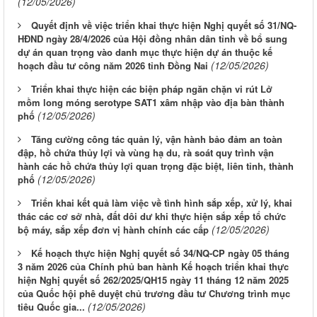
(12/05/2026)
Quyết định về việc triển khai thực hiện Nghị quyết số 31/NQ-
HĐND ngày 28/4/2026 của Hội đồng nhân dân tỉnh về bổ sung
dự án quan trọng vào danh mục thực hiện dự án thuộc kế
(12/05/2026)
hoạch đầu tư công năm 2026 tỉnh Đồng Nai
Triển khai thực hiện các biện pháp ngăn chặn vi rút Lở
mồm long móng serotype SAT1 xâm nhập vào địa bàn thành
(12/05/2026)
phố
Tăng cường công tác quản lý, vận hành bảo đảm an toàn
đập, hồ chứa thủy lợi và vùng hạ du, rà soát quy trình vận
hành các hồ chứa thủy lợi quan trọng đặc biệt, liên tỉnh, thành
(12/05/2026)
phố
Triển khai kết quả làm việc về tình hình sắp xếp, xử lý, khai
thác các cơ sở nhà, đất dôi dư khi thực hiện sắp xếp tổ chức
(12/05/2026)
bộ máy, sắp xếp đơn vị hành chính các cấp
Kế hoạch thực hiện Nghị quyết số 34/NQ-CP ngày 05 tháng
3 năm 2026 của Chính phủ ban hành Kế hoạch triển khai thực
hiện Nghị quyết số 262/2025/QH15 ngày 11 tháng 12 năm 2025
của Quốc hội phê duyệt chủ trương đầu tư Chương trình mục
(12/05/2026)
tiêu Quốc gia...