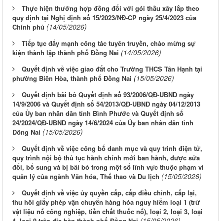
Thực hiện thưởng hợp đồng đối với gói thầu xây lắp theo
quy định tại Nghị định số 15/2023/NĐ-CP ngày 25/4/2023 của
(14/05/2026)
Chính phủ
Tiếp tục đẩy mạnh công tác tuyên truyền, chào mừng sự
(14/05/2026)
kiện thành lập thành phố Đồng Nai
Quyết định về việc giao đất cho Trường THCS Tân Hạnh tại
(15/05/2026)
phường Biên Hòa, thành phố Đồng Nai
Quyết định bãi bỏ Quyết định số 93/2006/QĐ-UBND ngày
14/9/2006 và Quyết định số 54/2013/QĐ-UBND ngày 04/12/2013
của Ủy ban nhân dân tỉnh Bình Phước và Quyết định số
24/2024/QĐ-UBND ngày 14/6/2024 của Ủy ban nhân dân tỉnh
(15/05/2026)
Đồng Nai
Quyết định về việc công bố danh mục và quy trình điện tử,
quy trình nội bộ thủ tục hành chính mới ban hành, được sửa
đổi, bổ sung và bị bãi bỏ trong một số lĩnh vực thuộc phạm vi
(15/05/2026)
quản lý của ngành Văn hóa, Thể thao và Du lịch
Quyết định về việc ủy quyền cấp, cấp điều chỉnh, cấp lại,
thu hồi giấy phép vận chuyển hàng hóa nguy hiểm loại 1 (trừ
vật liệu nổ công nghiệp, tiền chất thuốc nổ), loại 2, loại 3, loại
(15/05/2026)
4, loại 9 trên địa bàn thành phố Đồng Nai