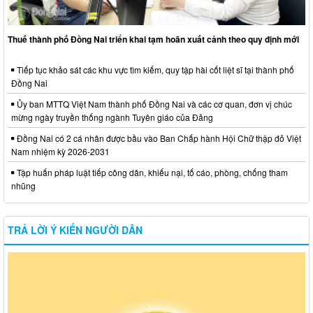
Thuế thành phố Đồng Nai triển khai tạm hoãn xuất cảnh theo quy định mới
Tiếp tục khảo sát các khu vực tìm kiếm, quy tập hài cốt liệt sĩ tại thành phố
Đồng Nai
Ủy ban MTTQ Việt Nam thành phố Đồng Nai và các cơ quan, đơn vị chúc
mừng ngày truyền thống ngành Tuyên giáo của Đảng
Đồng Nai có 2 cá nhân được bầu vào Ban Chấp hành Hội Chữ thập đỏ Việt
Nam nhiệm kỳ 2026-2031
Tập huấn pháp luật tiếp công dân, khiếu nại, tố cáo, phòng, chống tham
nhũng
TRẢ LỜI Ý KIẾN NGƯỜI DÂN