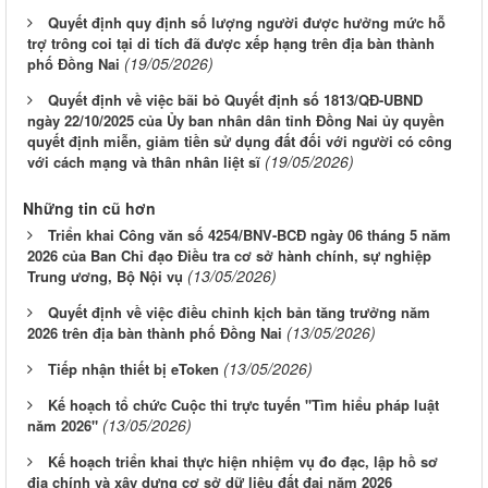
Quyết định quy định số lượng người được hưởng mức hỗ
trợ trông coi tại di tích đã được xếp hạng trên địa bàn thành
(19/05/2026)
phố Đồng Nai
Quyết định về việc bãi bỏ Quyết định số 1813/QĐ-UBND
ngày 22/10/2025 của Ủy ban nhân dân tỉnh Đồng Nai ủy quyền
quyết định miễn, giảm tiền sử dụng đất đối với người có công
(19/05/2026)
với cách mạng và thân nhân liệt sĩ
Những tin cũ hơn
Triển khai Công văn số 4254/BNV-BCĐ ngày 06 tháng 5 năm
2026 của Ban Chỉ đạo Điều tra cơ sở hành chính, sự nghiệp
(13/05/2026)
Trung ương, Bộ Nội vụ
Quyết định về việc điều chỉnh kịch bản tăng trưởng năm
(13/05/2026)
2026 trên địa bàn thành phố Đồng Nai
(13/05/2026)
Tiếp nhận thiết bị eToken
Kế hoạch tổ chức Cuộc thi trực tuyến "Tìm hiểu pháp luật
(13/05/2026)
năm 2026"
Kế hoạch triển khai thực hiện nhiệm vụ đo đạc, lập hồ sơ
địa chính và xây dựng cơ sở dữ liệu đất đai năm 2026