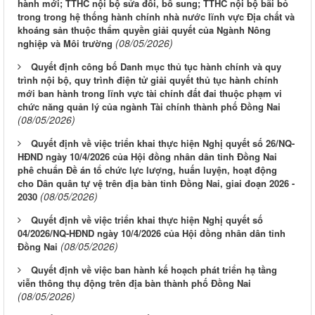
hành mới; TTHC nội bộ sửa đổi, bổ sung; TTHC nội bộ bãi bỏ
trong trong hệ thống hành chính nhà nước lĩnh vực Địa chất và
khoáng sản thuộc thẩm quyền giải quyết của Ngành Nông
(08/05/2026)
nghiệp và Môi trường
Quyết định công bố Danh mục thủ tục hành chính và quy
trình nội bộ, quy trình điện tử giải quyết thủ tục hành chính
mới ban hành trong lĩnh vực tài chính đất đai thuộc phạm vi
chức năng quản lý của ngành Tài chính thành phố Đồng Nai
(08/05/2026)
Quyết định về việc triển khai thực hiện Nghị quyết số 26/NQ-
HĐND ngày 10/4/2026 của Hội đồng nhân dân tỉnh Đồng Nai
phê chuẩn Đề án tổ chức lực lượng, huấn luyện, hoạt động
cho Dân quân tự vệ trên địa bàn tỉnh Đồng Nai, giai đoạn 2026 -
(08/05/2026)
2030
Quyết định về việc triển khai thực hiện Nghị quyết số
04/2026/NQ-HĐND ngày 10/4/2026 của Hội đồng nhân dân tỉnh
(08/05/2026)
Đồng Nai
Quyết định về việc ban hành kế hoạch phát triển hạ tầng
viễn thông thụ động trên địa bàn thành phố Đồng Nai
(08/05/2026)