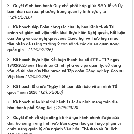
Quyết định ban hành Quy chế phối hợp giữa Sở Y tế và Ủy
ban nhân dân xã, phường trong quản lý lĩnh vực y tế
(12/05/2026)
Kế hoạch tiếp Đoàn công tác của Ủy ban Kinh tế và Tài
chính về giám sát việc triển khai thực hiện Nghị quyết, Kết luận
của Đảng và các nghị quyết của Quốc hội về thực hiện mục
tiêu phấn đấu tăng trưởng 2 con số và các dự án quan trọng
(12/05/2026)
quốc gia...
Kế hoạch thực hiện Kết luận thanh tra số 57/KL-TTP ngày
13/02/2026 của Thanh tra Chính phủ về việc quản lý, sử dụng
vốn và tài sản của Nhà nước tại Tập đoàn Công nghiệp Cao su
(12/05/2026)
Việt Nam
Kế hoạch tổ chức "Ngày hội toàn dân bảo vệ an ninh Tổ
(12/05/2026)
quốc" năm 2026
Kế hoạch triển khai thi hành Luật An ninh mạng trên địa
(12/05/2026)
bàn thành phố Đồng Nai
Quyết định về việc công bố thủ tục hành chính được sửa
đổi, bổ sung trong lĩnh vực Bản quyền tác giả thuộc phạm vi
chức năng quản lý của ngành Văn hóa, Thể thao và Du lịch