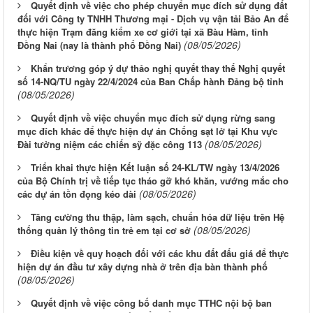
Quyết định về việc cho phép chuyển mục đích sử dụng đất
đối với Công ty TNHH Thương mại - Dịch vụ vận tải Bảo An để
thực hiện Trạm đăng kiểm xe cơ giới tại xã Bàu Hàm, tỉnh
(08/05/2026)
Đồng Nai (nay là thành phố Đồng Nai)
Khẩn trương góp ý dự thảo nghị quyết thay thế Nghị quyết
số 14-NQ/TU ngày 22/4/2024 của Ban Chấp hành Đảng bộ tỉnh
(08/05/2026)
Quyết định về việc chuyển mục đích sử dụng rừng sang
mục đích khác để thực hiện dự án Chống sạt lở tại Khu vực
(08/05/2026)
Đài tưởng niệm các chiến sỹ đặc công 113
Triển khai thực hiện Kết luận số 24-KL/TW ngày 13/4/2026
của Bộ Chính trị về tiếp tục tháo gỡ khó khăn, vướng mắc cho
(08/05/2026)
các dự án tồn đọng kéo dài
Tăng cường thu thập, làm sạch, chuẩn hóa dữ liệu trên Hệ
(08/05/2026)
thống quản lý thông tin trẻ em tại cơ sở
Điều kiện về quy hoạch đối với các khu đất đấu giá để thực
hiện dự án đầu tư xây dựng nhà ở trên địa bàn thành phố
(08/05/2026)
Quyết định về việc công bố danh mục TTHC nội bộ ban