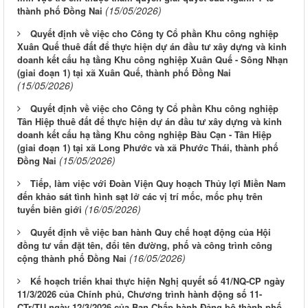
(15/05/2026)
thành phố Đồng Nai
Quyết định về việc cho Công ty Cổ phần Khu công nghiệp
Xuân Quế thuê đất để thực hiện dự án đầu tư xây dựng và kinh
doanh kết cấu hạ tầng Khu công nghiệp Xuân Quế - Sông Nhạn
(giai đoạn 1) tại xã Xuân Quế, thành phố Đồng Nai
(15/05/2026)
Quyết định về việc cho Công ty Cổ phần Khu công nghiệp
Tân Hiệp thuê đất để thực hiện dự án đầu tư xây dựng và kinh
doanh kết cấu hạ tầng Khu công nghiệp Bàu Cạn - Tân Hiệp
(giai đoạn 1) tại xã Long Phước và xã Phước Thái, thành phố
(15/05/2026)
Đồng Nai
Tiếp, làm việc với Đoàn Viện Quy hoạch Thủy lợi Miền Nam
đến khảo sát tình hình sạt lở các vị trí mốc, mốc phụ trên
(16/05/2026)
tuyến biên giới
Quyết định về việc ban hành Quy chế hoạt động của Hội
đồng tư vấn đặt tên, đổi tên đường, phố và công trình công
(16/05/2026)
cộng thành phố Đồng Nai
Kế hoạch triển khai thực hiện Nghị quyết số 41/NQ-CP ngày
11/3/2026 của Chính phủ, Chương trình hành động số 11-
CTr/TU ngày 12/3/2026 của Ban Chấp hành Đảng bộ thành phố,