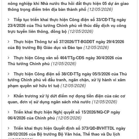
nông nghiệp khi Nhà nước thu hồi đất thực hiện 05 dự án giao
(12/05/2026)
thông trọng điểm trên địa bàn thành phố
Tiếp tục triển khai thực hiện Công điện số 33/CĐ-TTg ngày
23/4/2026 của Thủ tướng Chính phủ về thúc đẩy dịch vụ công
(12/05/2026)
trực tuyến liên thông, đồng bộ
Thực hiện Thông tư số 37/2026/TT-BGDĐT ngày 29/4/2026
(12/05/2026)
của Bộ trưởng Bộ Giáo dục và Đào tạo
Thực hiện Công văn số 464/TTg-CĐS ngày 30/4/2026 của
(12/05/2026)
Thủ tướng Chính phủ
Thực hiện Công điện số 38/CĐ-TTg ngày 05/5/2026 của Thủ
tướng Chính phủ về đấu tranh, ngăn chặn, xử lý hành vi xâm
(12/05/2026)
phạm quyền sở hữu trí tuệ
Khẩn trương xử lý dứt điểm nợ đọng tiền điện của các cơ
(12/05/2026)
quan, đơn vị sử dụng ngân sách nhà nước
Triển khai thực hiện Nghị quyết số 15/2026/NQ-CP ngày
(12/05/2026)
06/4/2026 của Chính phủ
Triển khai thực hiện Quyết định số 373/QĐ-BVHTTDL ngày
28/02/2026 của Bộ trưởng Bộ Văn hóa, Thể thao và Du lịch