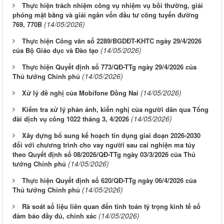
Thực hiện trách nhiệm công vụ nhiệm vụ bồi thường, giải
phóng mặt bằng và giải ngân vốn đầu tư công tuyến đường
(14/05/2026)
769, 770B
Thực hiện Công văn số 2289/BGDĐT-KHTC ngày 29/4/2026
(14/05/2026)
của Bộ Giáo dục và Đào tạo
Thực hiện Quyết định số 773/QĐ-TTg ngày 29/4/2026 của
(14/05/2026)
Thủ tướng Chính phủ
(14/05/2026)
Xử lý đề nghị của Mobifone Đồng Nai
Kiểm tra xử lý phản ánh, kiến nghị của người dân qua Tổng
(14/05/2026)
đài dịch vụ công 1022 tháng 3, 4/2026
Xây dựng bổ sung kế hoạch tín dụng giai đoạn 2026-2030
đối với chương trình cho vay người sau cai nghiện ma túy
theo Quyết định số 08/2026/QĐ-TTg ngày 03/3/2026 của Thủ
(14/05/2026)
tướng Chính phủ
Thực hiện Quyết định số 620/QĐ-TTg ngày 06/4/2026 của
(14/05/2026)
Thủ tướng Chính phủ
Rà soát số liệu liên quan đến tính toán tỷ trọng kinh tế số
(14/05/2026)
đảm bảo đầy đủ, chính xác