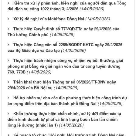
Kiểm tra xử lý phản ánh, kiến nghị của người dân qua Tổng
(14/05/2026)
đài dịch vụ công 1022 tháng 3, 4/2026
(14/05/2026)
Xử lý đề nghị của Mobifone Đồng Nai
Thực hiện Quyết định số 773/QĐ-TTg ngày 29/4/2026 của
(14/05/2026)
Thủ tướng Chính phủ
Thực hiện Công văn số 2289/BGDĐT-KHTC ngày 29/4/2026
(14/05/2026)
của Bộ Giáo dục và Đào tạo
Thực hiện trách nhiệm công vụ nhiệm vụ bồi thường, giải
phóng mặt bằng và giải ngân vốn đầu tư công tuyến đường
(14/05/2026)
769, 770B
Triển khai thực hiện Thông tư số 06/2026/TT-BNV ngày
(14/05/2026)
29/4/2026 của Bộ Nội vụ
Hỗ trợ nhân sự cho các địa phương thực hiện công trình dự
(14/05/2026)
án trọng điểm trên địa bàn thành phố Đồng Nai
Khẩn trương thực hiện chấn chỉnh, xử lý dứt điểm các tụ
điểm kinh doanh tự phát và tình trạng buôn bán lấn chiếm
(14/05/2026)
lòng lề đường (nhắc lần 1)
Kế hoạch tổ chức "Hội nghị Môi trường tỉnh Đồng Nai năm