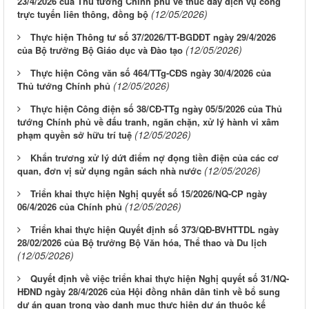
23/4/2026 của Thủ tướng Chính phủ về thúc đẩy dịch vụ công
(12/05/2026)
trực tuyến liên thông, đồng bộ
Thực hiện Thông tư số 37/2026/TT-BGDĐT ngày 29/4/2026
(12/05/2026)
của Bộ trưởng Bộ Giáo dục và Đào tạo
Thực hiện Công văn số 464/TTg-CĐS ngày 30/4/2026 của
(12/05/2026)
Thủ tướng Chính phủ
Thực hiện Công điện số 38/CĐ-TTg ngày 05/5/2026 của Thủ
tướng Chính phủ về đấu tranh, ngăn chặn, xử lý hành vi xâm
(12/05/2026)
phạm quyền sở hữu trí tuệ
Khẩn trương xử lý dứt điểm nợ đọng tiền điện của các cơ
(12/05/2026)
quan, đơn vị sử dụng ngân sách nhà nước
Triển khai thực hiện Nghị quyết số 15/2026/NQ-CP ngày
(12/05/2026)
06/4/2026 của Chính phủ
Triển khai thực hiện Quyết định số 373/QĐ-BVHTTDL ngày
28/02/2026 của Bộ trưởng Bộ Văn hóa, Thể thao và Du lịch
(12/05/2026)
Quyết định về việc triển khai thực hiện Nghị quyết số 31/NQ-
HĐND ngày 28/4/2026 của Hội đồng nhân dân tỉnh về bổ sung
dự án quan trọng vào danh mục thực hiện dự án thuộc kế