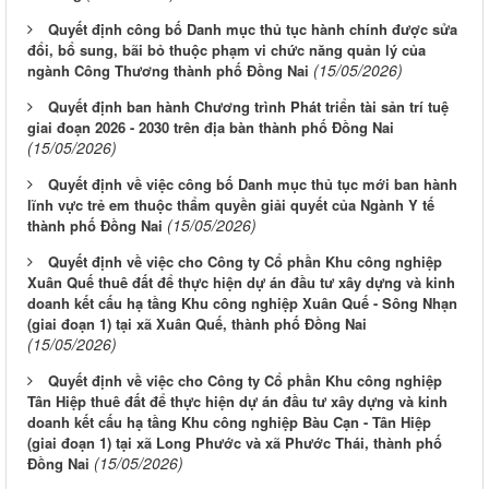
Quyết định công bố Danh mục thủ tục hành chính được sửa
đổi, bổ sung, bãi bỏ thuộc phạm vi chức năng quản lý của
(15/05/2026)
ngành Công Thương thành phố Đồng Nai
Quyết định ban hành Chương trình Phát triển tài sản trí tuệ
giai đoạn 2026 - 2030 trên địa bàn thành phố Đồng Nai
(15/05/2026)
Quyết định về việc công bố Danh mục thủ tục mới ban hành
lĩnh vực trẻ em thuộc thẩm quyền giải quyết của Ngành Y tế
(15/05/2026)
thành phố Đồng Nai
Quyết định về việc cho Công ty Cổ phần Khu công nghiệp
Xuân Quế thuê đất để thực hiện dự án đầu tư xây dựng và kinh
doanh kết cấu hạ tầng Khu công nghiệp Xuân Quế - Sông Nhạn
(giai đoạn 1) tại xã Xuân Quế, thành phố Đồng Nai
(15/05/2026)
Quyết định về việc cho Công ty Cổ phần Khu công nghiệp
Tân Hiệp thuê đất để thực hiện dự án đầu tư xây dựng và kinh
doanh kết cấu hạ tầng Khu công nghiệp Bàu Cạn - Tân Hiệp
(giai đoạn 1) tại xã Long Phước và xã Phước Thái, thành phố
(15/05/2026)
Đồng Nai