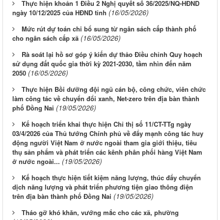
Thực hiện khoản 1 Điều 2 Nghị quyết số 36/2025/NQ-HĐND
(16/05/2026)
ngày 10/12/2025 của HĐND tỉnh
Mức rút dự toán chi bổ sung từ ngân sách cấp thành phố
(16/05/2026)
cho ngân sách cấp xã
Rà soát lại hồ sơ góp ý kiến dự thảo Điều chỉnh Quy hoạch
sử dụng đất quốc gia thời kỳ 2021-2030, tầm nhìn đến năm
(16/05/2026)
2050
Thực hiện Bồi dưỡng đội ngũ cán bộ, công chức, viên chức
làm công tác về chuyển đổi xanh, Net-zero trên địa bàn thành
(19/05/2026)
phố Đồng Nai
Kế hoạch triển khai thực hiện Chỉ thị số 11/CT-TTg ngày
03/4/2026 của Thủ tướng Chính phủ về đẩy mạnh công tác huy
động người Việt Nam ở nước ngoài tham gia giới thiệu, tiêu
thụ sản phẩm và phát triển các kênh phân phối hàng Việt Nam
(19/05/2026)
ở nước ngoài...
Kế hoạch thực hiện tiết kiệm năng lượng, thúc đẩy chuyển
dịch năng lượng và phát triển phương tiện giao thông điện
(19/05/2026)
trên địa bàn thành phố Đồng Nai
Tháo gỡ khó khăn, vướng mắc cho các xã, phường