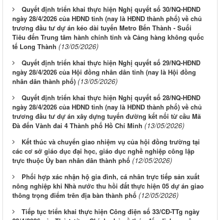
Quyết định triển khai thực hiện Nghị quyết số 30/NQ-HĐND
ngày 28/4/2026 của HĐND tỉnh (nay là HĐND thành phố) về chủ
trương đầu tư dự án kéo dài tuyến Metro Bến Thành - Suối
Tiêu đến Trung tâm hành chính tỉnh và Cảng hàng không quốc
(13/05/2026)
tế Long Thành
Quyết định triển khai thực hiện Nghị quyết số 29/NQ-HĐND
ngày 28/4/2026 của Hội đồng nhân dân tỉnh (nay là Hội đồng
(13/05/2026)
nhân dân thành phố)
Quyết định triển khai thực hiện Nghị quyết số 28/NQ-HĐND
ngày 28/4/2026 của HĐND tỉnh (nay là HĐND thành phố) về chủ
trương đầu tư dự án xây dựng tuyến đường kết nối từ cầu Mã
(13/05/2026)
Đà đến Vành đai 4 Thành phố Hồ Chí Minh
Kết thúc và chuyển giao nhiệm vụ của hội đồng trường tại
các cơ sở giáo dục đại học, giáo dục nghề nghiệp công lập
(12/05/2026)
trực thuộc Ủy ban nhân dân thành phố
Phối hợp xác nhận hộ gia đình, cá nhân trực tiếp sản xuất
nông nghiệp khi Nhà nước thu hồi đất thực hiện 05 dự án giao
(12/05/2026)
thông trọng điểm trên địa bàn thành phố
Tiếp tục triển khai thực hiện Công điện số 33/CĐ-TTg ngày