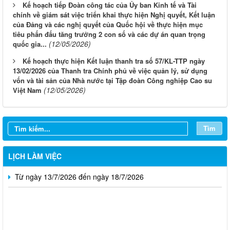
Kế hoạch tiếp Đoàn công tác của Ủy ban Kinh tế và Tài
chính về giám sát việc triển khai thực hiện Nghị quyết, Kết luận
của Đảng và các nghị quyết của Quốc hội về thực hiện mục
tiêu phấn đấu tăng trưởng 2 con số và các dự án quan trọng
(12/05/2026)
quốc gia...
Kế hoạch thực hiện Kết luận thanh tra số 57/KL-TTP ngày
13/02/2026 của Thanh tra Chính phủ về việc quản lý, sử dụng
vốn và tài sản của Nhà nước tại Tập đoàn Công nghiệp Cao su
Từ ngày 10/8/2026 đến ngày 16/8/2026
(12/05/2026)
Việt Nam
Từ ngày 03/8/2026 đến ngày 09/8/2026
Từ ngày 27/7/2026 đến ngày 02/8/2026
Tìm
Từ ngày 20/7/2026 đến ngày 26/7/2026
LỊCH LÀM VIỆC
Từ ngày 13/7/2026 đến ngày 18/7/2026