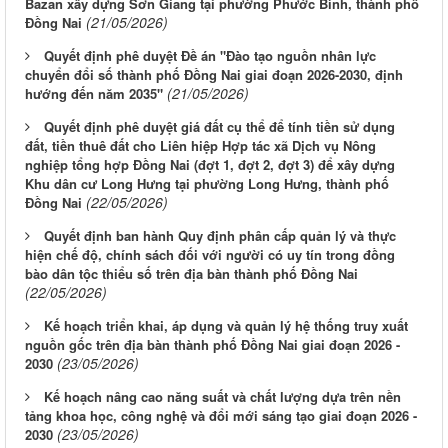
Bazan xây dựng Sơn Giang tại phường Phước Bình, thành phố
(21/05/2026)
Đồng Nai
Quyết định phê duyệt Đề án "Đào tạo nguồn nhân lực
chuyển đổi số thành phố Đồng Nai giai đoạn 2026-2030, định
(21/05/2026)
hướng đến năm 2035"
Quyết định phê duyệt giá đất cụ thể để tính tiền sử dụng
đất, tiền thuê đất cho Liên hiệp Hợp tác xã Dịch vụ Nông
nghiệp tổng hợp Đồng Nai (đợt 1, đợt 2, đợt 3) để xây dựng
Khu dân cư Long Hưng tại phường Long Hưng, thành phố
(22/05/2026)
Đồng Nai
Quyết định ban hành Quy định phân cấp quản lý và thực
hiện chế độ, chính sách đối với người có uy tín trong đồng
bào dân tộc thiểu số trên địa bàn thành phố Đồng Nai
(22/05/2026)
Kế hoạch triển khai, áp dụng và quản lý hệ thống truy xuất
nguồn gốc trên địa bàn thành phố Đồng Nai giai đoạn 2026 -
(23/05/2026)
2030
Kế hoạch nâng cao năng suất và chất lượng dựa trên nền
tảng khoa học, công nghệ và đổi mới sáng tạo giai đoạn 2026 -
(23/05/2026)
2030