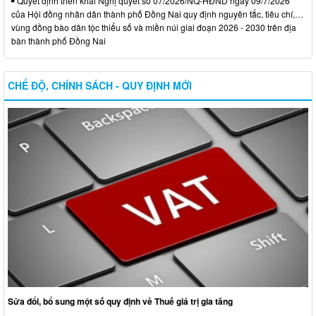
Quyết định triển khai Nghị quyết số 07/2026/NQ-HĐND ngày 09/7/2026
của Hội đồng nhân dân thành phố Đồng Nai quy định nguyên tắc, tiêu chí,…
vùng đồng bào dân tộc thiểu số và miền núi giai đoạn 2026 - 2030 trên địa
bàn thành phố Đồng Nai
CHẾ ĐỘ, CHÍNH SÁCH - QUY ĐỊNH MỚI
Sửa đổi, bổ sung một số quy định về Thuế giá trị gia tăng