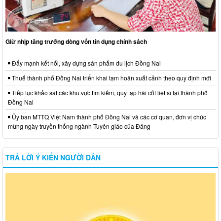
Giữ nhịp tăng trưởng dòng vốn tín dụng chính sách
Đẩy mạnh kết nối, xây dựng sản phẩm du lịch Đồng Nai
Thuế thành phố Đồng Nai triển khai tạm hoãn xuất cảnh theo quy định mới
Tiếp tục khảo sát các khu vực tìm kiếm, quy tập hài cốt liệt sĩ tại thành phố
Đồng Nai
Ủy ban MTTQ Việt Nam thành phố Đồng Nai và các cơ quan, đơn vị chúc
mừng ngày truyền thống ngành Tuyên giáo của Đảng
TRẢ LỜI Ý KIẾN NGƯỜI DÂN