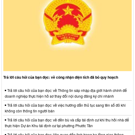
Trả lời câu hỏi của bạn đọc: về công nhận diện tích đã bỏ quy hoạch
Trả lời câu hỏi của bạn đọc: về Thông tin sáp nhập địa giới hành chính để
doanh nghiệp thực hiện hồ sơ thay đổi nội dung đăng ký chi nhánh
Trả lời câu hỏi của bạn đọc: về việc hướng dẫn thủ tục sang tên sổ đỏ khi
không còn thông tin người bán
Trả lời câu hỏi của bạn đọc: về đền bù và cấp tái định cư khi thu hồi nhà để
thực hiện Dự án Khu tái định cư tại phường Phước Tân
Trả lời câu hỏi của bạn đọc: liên quan đến tình trạng hạ tầng giao thông