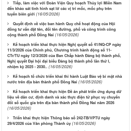
Tiếp, làm việc với Đoàn Viện Quy hoạch Thủy lợi Miền Nam
đến khảo sát tình hình sạt lở các vị trí mốc, mốc phụ trên
(16/05/2026)
tuyến biên giới
Quyết định về việc ban hành Quy chế hoạt động của Hội
đồng tư vấn đặt tên, đổi tên đường, phố và công trình công
(16/05/2026)
cộng thành phố Đồng Nai
Kế hoạch triển khai thực hiện Nghị quyết số 41/NQ-CP ngày
11/3/2026 của Chính phủ, Chương trình hành động số 11-
CTr/TU ngày 12/3/2026 của Ban Chấp hành Đảng bộ thành phố,
Nghị quyết Đại hội đại biểu Đảng bộ thành phố lần thứ I,
(16/05/2026)
nhiệm kỳ 2025 - 2030..
Kế hoạch tổ chức triển khai thi hành Luật Bảo vệ bí mật nhà
(16/05/2026)
nước trên địa bàn thành phố Đồng Nai
Kế hoạch triển khai thực hiện Đề án phát triển ứng dụng dữ
liệu về dân cư, định danh và xác thực điện tử phục vụ chuyển
đổi số quốc gia trên địa bàn thành phố Đồng Nai năm 2026
(16/05/2026)
Triển khai thực hiện Thông báo số 242-TB/VPTU ngày
(16/05/2026)
29/4/2026 của Văn phòng Thành ủy