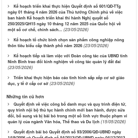
Kế hoạch triển khai thực hiện Quyết định số 601/QĐ-TTg
ngày 01 tháng 4 năm 2026 của Thủ tướng Chính phủ về việc
ban hành Kế hoạch triển khai thi hành Nghị quyết số
250/2025/QH15 ngày 10 tháng 12 năm 2025 của Quốc hội về
(23/05/2026)
một số cơ chế, chính sách...
Kế hoạch tổ chức bình chọn sản phẩm công nghiệp nông
(23/05/2026)
thôn tiêu biểu cấp thành phố năm 2026
Kế hoạch tiếp và làm việc với Đoàn công tác của UBND tỉnh
Ninh Bình trao đổi kinh nghiệm về công tác quản lý đất đai
(23/05/2026)
Triển khai thực hiện báo cáo tình hình sắp xếp cơ sở giáo
(23/05/2026)
dục, y tế ở cấp cơ sở
Những tin cũ hơn
Quyết định về việc công bố danh mục và quy trình điện tử,
quy trình nội bộ thủ tục hành chính mới ban hành, được sửa
đổi, bổ sung và bị bãi bỏ trong một số lĩnh vực thuộc phạm vi
(15/05/2026)
quản lý của ngành Văn hóa, Thể thao và Du lịch
Quyết định bãi bỏ Quyết định số 93/2006/QĐ-UBND ngày
14/9/2006 và Quyết định số 54/2013/QĐ-UBND ngày 04/12/2013