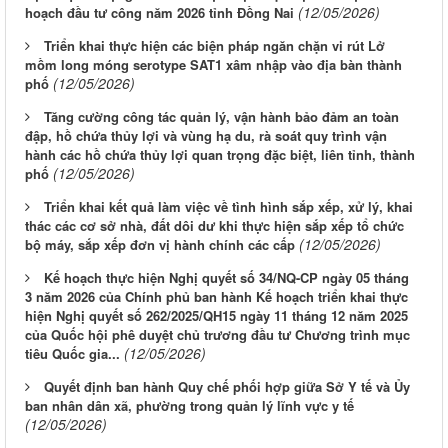
(12/05/2026)
hoạch đầu tư công năm 2026 tỉnh Đồng Nai
Triển khai thực hiện các biện pháp ngăn chặn vi rút Lở
mồm long móng serotype SAT1 xâm nhập vào địa bàn thành
(12/05/2026)
phố
Tăng cường công tác quản lý, vận hành bảo đảm an toàn
đập, hồ chứa thủy lợi và vùng hạ du, rà soát quy trình vận
hành các hồ chứa thủy lợi quan trọng đặc biệt, liên tỉnh, thành
(12/05/2026)
phố
Triển khai kết quả làm việc về tình hình sắp xếp, xử lý, khai
thác các cơ sở nhà, đất dôi dư khi thực hiện sắp xếp tổ chức
(12/05/2026)
bộ máy, sắp xếp đơn vị hành chính các cấp
Kế hoạch thực hiện Nghị quyết số 34/NQ-CP ngày 05 tháng
3 năm 2026 của Chính phủ ban hành Kế hoạch triển khai thực
hiện Nghị quyết số 262/2025/QH15 ngày 11 tháng 12 năm 2025
của Quốc hội phê duyệt chủ trương đầu tư Chương trình mục
(12/05/2026)
tiêu Quốc gia...
Quyết định ban hành Quy chế phối hợp giữa Sở Y tế và Ủy
ban nhân dân xã, phường trong quản lý lĩnh vực y tế
(12/05/2026)