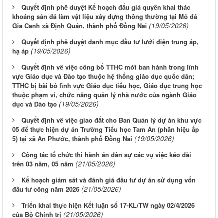
Quyết định phê duyệt Kế hoạch đấu giá quyền khai thác
khoáng sản đá làm vật liệu xây dựng thông thường tại Mỏ đá
(19/05/2026)
Gia Canh xã Định Quán, thành phố Đồng Nai
Quyết định phê duyệt danh mục đầu tư lưới điện trung áp,
(19/05/2026)
hạ áp
Quyết định về việc công bố TTHC mới ban hành trong lĩnh
vực Giáo dục và Đào tạo thuộc hệ thống giáo dục quốc dân;
TTHC bị bãi bỏ lĩnh vực Giáo dục tiểu học, Giáo dục trung học
thuộc phạm vi, chức năng quản lý nhà nước của ngành Giáo
(19/05/2026)
dục và Đào tạo
Quyết định về việc giao đất cho Ban Quản lý dự án khu vực
05 để thực hiện dự án Trường Tiểu học Tam An (phân hiệu ấp
(19/05/2026)
5) tại xã An Phước, thành phố Đồng Nai
Công tác tổ chức thi hành án dân sự các vụ việc kéo dài
(21/05/2026)
trên 03 năm, 05 năm
Kế hoạch giám sát và đánh giá đầu tư dự án sử dụng vốn
(21/05/2026)
đầu tư công năm 2026
Triển khai thực hiện Kết luận số 17-KL/TW ngày 02/4/2026
(21/05/2026)
của Bộ Chính trị