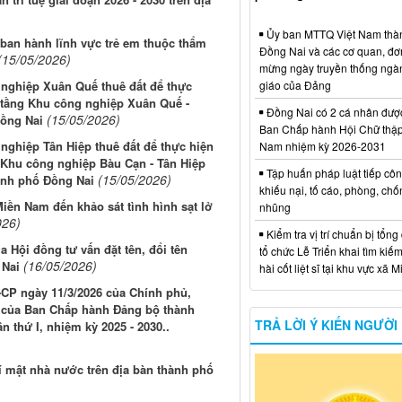
Ủy ban MTTQ Việt Nam thà
ban hành lĩnh vực trẻ em thuộc thẩm
Đồng Nai và các cơ quan, đơ
(15/05/2026)
mừng ngày truyền thống ngà
 nghiệp Xuân Quế thuê đất để thực
giáo của Đảng
ạ tầng Khu công nghiệp Xuân Quế -
Đồng Nai có 2 cá nhân đượ
(15/05/2026)
ồng Nai
Ban Chấp hành Hội Chữ thập
nghiệp Tân Hiệp thuê đất để thực hiện
Nam nhiệm kỳ 2026-2031
 Khu công nghiệp Bàu Cạn - Tân Hiệp
Tập huấn pháp luật tiếp côn
(15/05/2026)
hành phố Đồng Nai
khiếu nại, tố cáo, phòng, ch
iền Nam đến khảo sát tình hình sạt lở
nhũng
026)
Kiểm tra vị trí chuẩn bị tổng
 Hội đồng tư vấn đặt tên, đổi tên
tổ chức Lễ Triển khai tìm kiếm
(16/05/2026)
 Nai
hài cốt liệt sĩ tại khu vực xã 
-CP ngày 11/3/2026 của Chính phủ,
6 của Ban Chấp hành Đảng bộ thành
TRẢ LỜI Ý KIẾN NGƯỜI
n thứ I, nhiệm kỳ 2025 - 2030..
bí mật nhà nước trên địa bàn thành phố