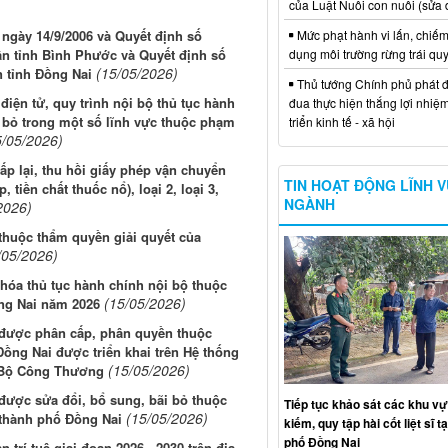
của Luật Nuôi con nuôi (sửa 
Mức phạt hành vi lấn, chiếm
ngày 14/9/2006 và Quyết định số
dụng môi trường rừng trái qu
n tỉnh Bình Phước và Quyết định số
(15/05/2026)
 tỉnh Đồng Nai
Thủ tướng Chính phủ phát đ
điện tử, quy trình nội bộ thủ tục hành
đua thực hiện thắng lợi nhiệ
 bỏ trong một số lĩnh vực thuộc phạm
triển kinh tế - xã hội
5/05/2026)
ấp lại, thu hồi giấy phép vận chuyển
TIN HOẠT ĐỘNG LĨNH 
 tiền chất thuốc nổ), loại 2, loại 3,
NGÀNH
2026)
thuộc thẩm quyền giải quyết của
/05/2026)
hóa thủ tục hành chính nội bộ thuộc
(15/05/2026)
ng Nai năm 2026
 được phân cấp, phân quyền thuộc
ng Nai được triển khai trên Hệ thống
(15/05/2026)
ủa Bộ Công Thương
được sửa đổi, bổ sung, bãi bỏ thuộc
Tiếp tục khảo sát các khu vự
(15/05/2026)
thành phố Đồng Nai
kiếm, quy tập hài cốt liệt sĩ t
phố Đồng Nai
 trí tuệ giai đoạn 2026 - 2030 trên địa