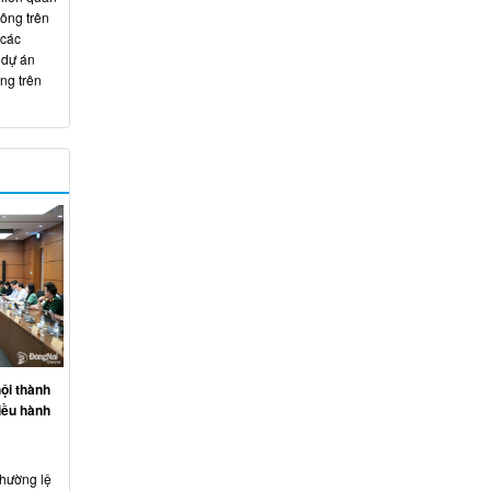
hông trên
 các
 dự án
ng trên
ội thành
iều hành
thường lệ