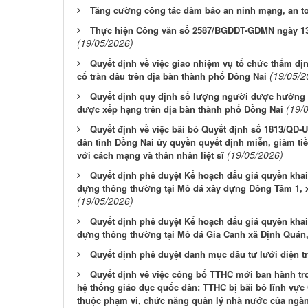
Tăng cường công tác đảm bảo an ninh mạng, an to
Thực hiện Công văn số 2587/BGDĐT-GDMN ngày 13/
(19/05/2026)
Quyết định về việc giao nhiệm vụ tổ chức thẩm đị
(19/05/2
cố tràn dầu trên địa bàn thành phố Đồng Nai
Quyết định quy định số lượng người được hưởng mứ
(19/
được xếp hạng trên địa bàn thành phố Đồng Nai
Quyết định về việc bãi bỏ Quyết định số 1813/QĐ-
dân tỉnh Đồng Nai ủy quyền quyết định miễn, giảm ti
(19/05/2026)
với cách mạng và thân nhân liệt sĩ
Quyết định phê duyệt Kế hoạch đấu giá quyền khai 
dựng thông thường tại Mỏ đá xây dựng Đồng Tâm 1, 
(19/05/2026)
Quyết định phê duyệt Kế hoạch đấu giá quyền khai 
dựng thông thường tại Mỏ đá Gia Canh xã Định Quán
Quyết định phê duyệt danh mục đầu tư lưới điện t
Quyết định về việc công bố TTHC mới ban hành tro
hệ thống giáo dục quốc dân; TTHC bị bãi bỏ lĩnh vực 
thuộc phạm vi, chức năng quản lý nhà nước của ngàn