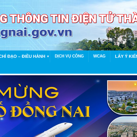
CHỈ ĐẠO – ĐIỀU HÀNH
DỊCH VỤ CÔNG
WCAG
LẤY Ý KIẾ
▼