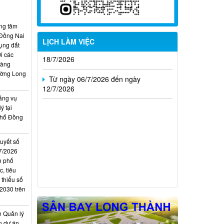
Từ ngày 20/7/2026 đến ngày
26/7/2026
ung tâm
 Đồng Nai
Từ ngày 13/7/2026 đến ngày
LỊCH LÀM VIỆC
ụng đất
18/7/2026
i các
hàng
Từ ngày 06/7/2026 đến ngày
ường Long
12/7/2026
ảng vụ
ý tại
phố Đồng
quyết số
7/2026
h phố
, tiêu
 thiểu số
 2030 trên
n Quản lý
n dự án