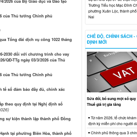
4/2026 của Bộ Giáo dục và Đào tạo
Trường Tiểu học Mạc Đĩnh Chi
phường Xuân Lộc, thành ph
26 của Thủ tướng Chính phủ
Nai
)
CHẾ ĐỘ, CHÍNH SÁCH -
 qua Tổng đài dịch vụ công 1022 tháng
ĐỊNH MỚI
6-2030 đối với chương trình cho vay
026/QĐ-TTg ngày 03/3/2026 của Thủ
26 của Thủ tướng Chính phủ
inh tế số đảm bảo đầy đủ, chính xác
Sửa đổi, bổ sung một số quy 
p theo quy định tại Nghị định số
Thuế giá trị gia tăng
2026)
Từ năm 2026, tổ chức khám
ng sự kiện thành lập thành phố Đồng
định kỳ miễn phí cho người d
Chính phủ thông qua 3 chí
 Hạnh tại phường Biên Hòa, thành phố