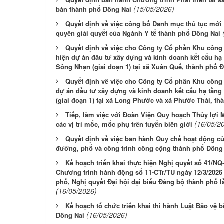
(15/05/2026)
bàn thành phố Đồng Nai
Quyết định về việc công bố Danh mục thủ tục mới 
quyền giải quyết của Ngành Y tế thành phố Đồng Nai
Quyết định về việc cho Công ty Cổ phần Khu công
hiện dự án đầu tư xây dựng và kinh doanh kết cấu h
Sông Nhạn (giai đoạn 1) tại xã Xuân Quế, thành phố Đ
Quyết định về việc cho Công ty Cổ phần Khu công 
dự án đầu tư xây dựng và kinh doanh kết cấu hạ tầng
(giai đoạn 1) tại xã Long Phước và xã Phước Thái, t
Tiếp, làm việc với Đoàn Viện Quy hoạch Thủy lợi M
(16/05/2
các vị trí mốc, mốc phụ trên tuyến biên giới
Quyết định về việc ban hành Quy chế hoạt động của
đường, phố và công trình công cộng thành phố Đồng
Kế hoạch triển khai thực hiện Nghị quyết số 41/NQ
Chương trình hành động số 11-CTr/TU ngày 12/3/202
phố, Nghị quyết Đại hội đại biểu Đảng bộ thành phố lầ
(16/05/2026)
Kế hoạch tổ chức triển khai thi hành Luật Bảo vệ 
(16/05/2026)
Đồng Nai