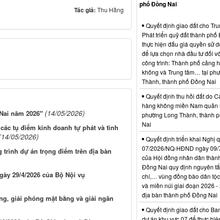
phố Đồng Nai
Tác giả:
Thu Hằng
Quyết định giao đất cho Tr
Phát triển quỹ đất thành phố
thực hiện đấu giá quyền sử d
để lựa chọn nhà đầu tư đối vớ
công trình: Thành phố cảng 
không và Trung tâm… tại ph
Thành, thành phố Đồng Nai
Quyết định thu hồi đất do C
hàng không miền Nam quản l
(14/05/2026)
 Nai năm 2026"
phường Long Thành, thành 
Nai
các tụ điểm kinh doanh tự phát và tình
(14/05/2026)
Quyết định triển khai Nghị 
07/2026/NQ-HĐND ngày 09/
 trình dự án trọng điểm trên địa bàn
của Hội đồng nhân dân thàn
Đồng Nai quy định nguyên tắc
gày 29/4/2026 của Bộ Nội vụ
chí,… vùng đồng bào dân tộc
và miền núi giai đoạn 2026 -
địa bàn thành phố Đồng Nai
g, giải phóng mặt bằng và giải ngân
Quyết định giao đất cho Ba
dự án khu vực 07 để thực hiệ