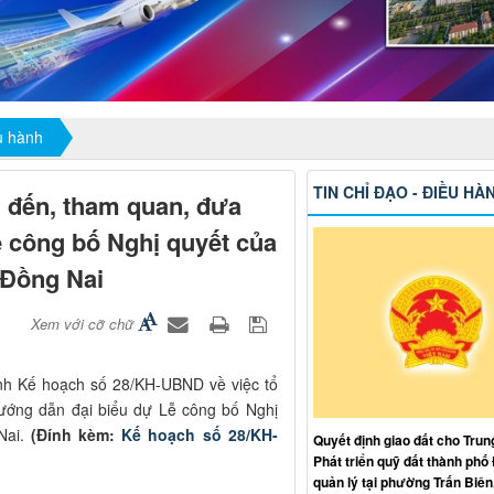
ều hành
TIN CHỈ ĐẠO - ĐIỀU HÀ
m đến, tham quan, đưa
 công bố Nghị quyết của
 Đồng Nai
Xem với cỡ chữ
h Kế hoạch số 28/KH-UBND về việc tổ
hướng dẫn đại biểu dự Lễ công bố Nghị
Nai.
(Đính kèm:
Kế hoạch số 28/KH-
Quyết định giao đất cho Trun
Phát triển quỹ đất thành phố
quản lý tại phường Trấn Biên