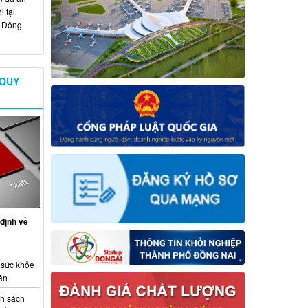
 tại
ố Đồng
 QUY
định về
 sức khỏe
ân
nh sách