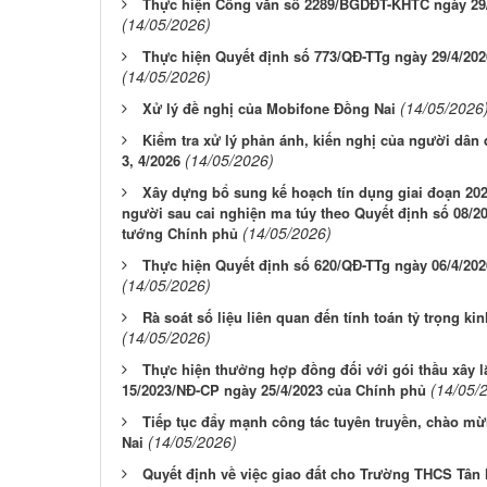
Thực hiện Công văn số 2289/BGDĐT-KHTC ngày 29/
(14/05/2026)
Thực hiện Quyết định số 773/QĐ-TTg ngày 29/4/20
(14/05/2026)
(14/05/2026
Xử lý đề nghị của Mobifone Đồng Nai
Kiểm tra xử lý phản ánh, kiến nghị của người dân
(14/05/2026)
3, 4/2026
Xây dựng bổ sung kế hoạch tín dụng giai đoạn 202
người sau cai nghiện ma túy theo Quyết định số 08/2
(14/05/2026)
tướng Chính phủ
Thực hiện Quyết định số 620/QĐ-TTg ngày 06/4/20
(14/05/2026)
Rà soát số liệu liên quan đến tính toán tỷ trọng k
(14/05/2026)
Thực hiện thưởng hợp đồng đối với gói thầu xây lắ
(14/05/
15/2023/NĐ-CP ngày 25/4/2023 của Chính phủ
Tiếp tục đẩy mạnh công tác tuyên truyền, chào mừ
(14/05/2026)
Nai
Quyết định về việc giao đất cho Trường THCS Tân