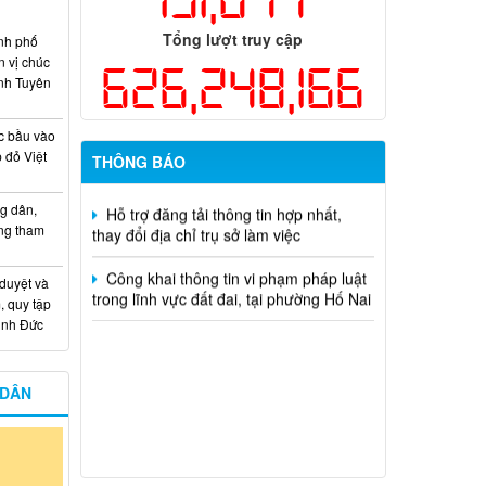
hiện năm 2026 (đợt 1) lần 3
Tổng lượt truy cập
nh phố
Kế hoạch Thông tin, tuyên truyền triển
n vị chúc
626,248,166
khai Kế hoạch Khám sức khỏe định kỳ
nh Tuyên
hoặc khám sàng lọc miễn phí ít nhất mỗi
năm một lần cho người dân trên địa bàn
thành phố Đồng Nai
c bầu vào
 đỏ Việt
THÔNG BÁO
Hỗ trợ đăng tải thông tin hợp nhất,
thay đổi địa chỉ trụ sở làm việc
g dân,
ống tham
Công khai thông tin vi phạm pháp luật
trong lĩnh vực đất đai, tại phường Hố Nai
 duyệt và
, quy tập
Minh Đức
 DÂN