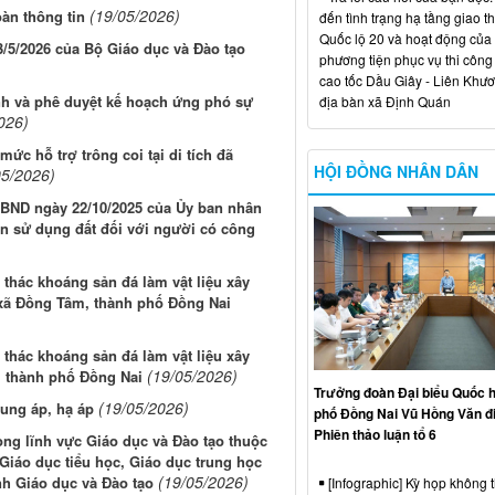
(19/05/2026)
àn thông tin
đến tình trạng hạ tầng giao t
Quốc lộ 20 và hoạt động của
5/2026 của Bộ Giáo dục và Đào tạo
phương tiện phục vụ thi công
cao tốc Dầu Giây - Liên Khươ
nh và phê duyệt kế hoạch ứng phó sự
địa bàn xã Định Quán
026)
c hỗ trợ trông coi tại di tích đã
HỘI ĐỒNG NHÂN DÂN
05/2026)
UBND ngày 22/10/2025 của Ủy ban nhân
ền sử dụng đất đối với người có công
thác khoáng sản đá làm vật liệu xây
xã Đồng Tâm, thành phố Đồng Nai
thác khoáng sản đá làm vật liệu xây
(19/05/2026)
, thành phố Đồng Nai
Trưởng đoàn Đại biểu Quốc h
(19/05/2026)
rung áp, hạ áp
phố Đồng Nai Vũ Hồng Văn đ
Phiên thảo luận tổ 6
ng lĩnh vực Giáo dục và Đào tạo thuộc
Giáo dục tiểu học, Giáo dục trung học
(19/05/2026)
h Giáo dục và Đào tạo
[Infographic] Kỳ họp không 