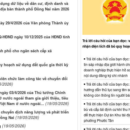
g dụng dữ liệu về dân cư, định danh và
n địa bàn thành phố Đồng Nai năm 2026
gày 29/4/2026 của Văn phòng Thành ủy
NQ-HĐND ngày 10/12/2025 của HĐND tỉnh
Trả lời câu hỏi của bạn đọc: 
nhận diện tích đã bỏ quy hoạ
nh phố cho ngân sách cấp xã
Trả lời câu hỏi của bạn đọc
tin sáp nhập địa giới hành ch
uy hoạch sử dụng đất quốc gia thời kỳ
doanh nghiệp thực hiện hồ sơ
nội dung đăng ký chi nhánh
viên chức làm công tác về chuyển đổi
5/2026)
Trả lời câu hỏi của bạn đọc:
hướng dẫn thủ tục sang tên s
g ngày 03/4/2026 của Thủ tướng Chính
không còn thông tin người b
nước ngoài tham gia giới thiệu, tiêu
(19/05/2026)
Việt Nam ở nước ngoài...
Trả lời câu hỏi của bạn đọc:
bù và cấp tái định cư khi thu 
 chuyển dịch năng lượng và phát triển
để thực hiện Dự án Khu tái đị
(19/05/2026)
Đồng Nai
phường Phước Tân
(19/05/2026)
g
Trả lời câu hỏi của bạn đọc: