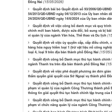
(15/05/2026)
Đồng Nai
Quyết định bãi bỏ Quyết định số 93/2006/QĐ-UBND 
54/2013/QĐ-UBND ngày 04/12/2013 của Ủy ban nhân dâ
24/2024/QĐ-UBND ngày 14/6/2024 của Ủy ban nhân dân
Quyết định về việc công bố danh mục và quy trình 
chính mới ban hành, được sửa đổi, bổ sung và bị bãi
(1
vi quản lý của ngành Văn hóa, Thể thao và Du lịch
Quyết định về việc ủy quyền cấp, cấp điều chỉnh, c
hàng hóa nguy hiểm loại 1 (trừ vật liệu nổ công nghiệp,
(15/05/
loại 4, loại 9 trên địa bàn thành phố Đồng Nai
Quyết định công bố Danh mục thủ tục hành chính 
(15
ngành Thanh tra trên địa bàn thành phố Đồng Nai
Quyết định về việc phê duyệt phương án đơn giản 
thẩm quyền giải quyết của Sở Ngoại vụ thành phố Đồ
Quyết định công bố Danh mục thủ tục hành chính
phạm vi quản lý của ngành Công Thương thành phố Đồ
thông tin giải quyết thủ tục hành chính tập trung c
Quyết định công bố Danh mục thủ tục hành chính 
phạm vi chức năng quản lý của ngành Công Thương 
Quyết định ban hành Chương trình Phát triển tài sản