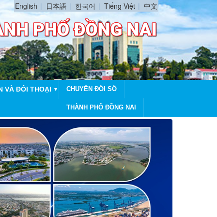
English
日本語
한국어
Tiếng Việt
中文
N VÀ ĐỐI THOẠI
CHUYỂN ĐỔI SỐ
▼
THÀNH PHỐ ĐỒNG NAI