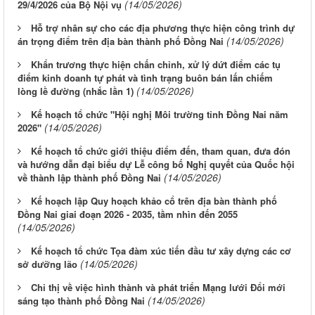
(14/05/2026)
29/4/2026 của Bộ Nội vụ
Hỗ trợ nhân sự cho các địa phương thực hiện công trình dự
(14/05/2026)
án trọng điểm trên địa bàn thành phố Đồng Nai
Khẩn trương thực hiện chấn chỉnh, xử lý dứt điểm các tụ
điểm kinh doanh tự phát và tình trạng buôn bán lấn chiếm
(14/05/2026)
lòng lề đường (nhắc lần 1)
Kế hoạch tổ chức "Hội nghị Môi trường tỉnh Đồng Nai năm
(14/05/2026)
2026"
Kế hoạch tổ chức giới thiệu điểm đến, tham quan, đưa đón
và hướng dẫn đại biểu dự Lễ công bố Nghị quyết của Quốc hội
(14/05/2026)
về thành lập thành phố Đồng Nai
Kế hoạch lập Quy hoạch khảo cổ trên địa bàn thành phố
Đồng Nai giai đoạn 2026 - 2035, tầm nhìn đến 2055
(14/05/2026)
Kế hoạch tổ chức Tọa đàm xúc tiến đầu tư xây dựng các cơ
(14/05/2026)
sở dưỡng lão
Chỉ thị về việc hình thành và phát triển Mạng lưới Đổi mới
(14/05/2026)
sáng tạo thành phố Đồng Nai