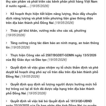
thụ sản phẩm và phát triển các kênh phân phối hàng Việt Nam
(19/05/2026)
ở nước ngoài...
Kế hoạch thực hiện tiết kiệm năng lượng, thúc đẩy chuyển
dịch năng lượng và phát triển phương tiện giao thông điện
(19/05/2026)
trên địa bàn thành phố Đồng Nai
Tháo gỡ khó khăn, vướng mắc cho các xã, phường
(19/05/2026)
Tăng cường công tác đảm bảo an ninh mạng, an toàn thông
(19/05/2026)
tin
Thực hiện Công văn số 2587/BGDĐT-GDMN ngày 13/5/2026
(19/05/2026)
của Bộ Giáo dục và Đào tạo
Quyết định về việc giao nhiệm vụ tổ chức thẩm định và phê
duyệt kế hoạch ứng phó sự cố tràn dầu trên địa bàn thành phố
(19/05/2026)
Đồng Nai
Quyết định quy định số lượng người được hưởng mức hỗ
trợ trông coi tại di tích đã được xếp hạng trên địa bàn thành
(19/05/2026)
phố Đồng Nai
Quyết định về việc bãi bỏ Quyết định số 1813/QĐ-UBND
ngày 22/10/2025 của Ủy ban nhân dân tỉnh Đồng Nai ủy quyền