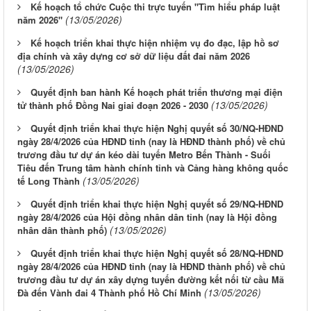
Kế hoạch tổ chức Cuộc thi trực tuyến "Tìm hiểu pháp luật
(13/05/2026)
năm 2026"
Kế hoạch triển khai thực hiện nhiệm vụ đo đạc, lập hồ sơ
địa chính và xây dựng cơ sở dữ liệu đất đai năm 2026
(13/05/2026)
Quyết định ban hành Kế hoạch phát triển thương mại điện
(13/05/2026)
tử thành phố Đồng Nai giai đoạn 2026 - 2030
Quyết định triển khai thực hiện Nghị quyết số 30/NQ-HĐND
ngày 28/4/2026 của HĐND tỉnh (nay là HĐND thành phố) về chủ
trương đầu tư dự án kéo dài tuyến Metro Bến Thành - Suối
Tiêu đến Trung tâm hành chính tỉnh và Cảng hàng không quốc
(13/05/2026)
tế Long Thành
Quyết định triển khai thực hiện Nghị quyết số 29/NQ-HĐND
ngày 28/4/2026 của Hội đồng nhân dân tỉnh (nay là Hội đồng
(13/05/2026)
nhân dân thành phố)
Quyết định triển khai thực hiện Nghị quyết số 28/NQ-HĐND
ngày 28/4/2026 của HĐND tỉnh (nay là HĐND thành phố) về chủ
trương đầu tư dự án xây dựng tuyến đường kết nối từ cầu Mã
(13/05/2026)
Đà đến Vành đai 4 Thành phố Hồ Chí Minh