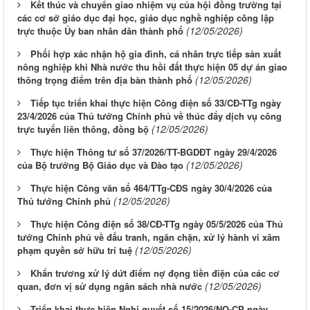
Kết thúc và chuyển giao nhiệm vụ của hội đồng trường tại
các cơ sở giáo dục đại học, giáo dục nghề nghiệp công lập
(12/05/2026)
trực thuộc Ủy ban nhân dân thành phố
Phối hợp xác nhận hộ gia đình, cá nhân trực tiếp sản xuất
nông nghiệp khi Nhà nước thu hồi đất thực hiện 05 dự án giao
(12/05/2026)
thông trọng điểm trên địa bàn thành phố
Tiếp tục triển khai thực hiện Công điện số 33/CĐ-TTg ngày
23/4/2026 của Thủ tướng Chính phủ về thúc đẩy dịch vụ công
(12/05/2026)
trực tuyến liên thông, đồng bộ
Thực hiện Thông tư số 37/2026/TT-BGDĐT ngày 29/4/2026
(12/05/2026)
của Bộ trưởng Bộ Giáo dục và Đào tạo
Thực hiện Công văn số 464/TTg-CĐS ngày 30/4/2026 của
(12/05/2026)
Thủ tướng Chính phủ
Thực hiện Công điện số 38/CĐ-TTg ngày 05/5/2026 của Thủ
tướng Chính phủ về đấu tranh, ngăn chặn, xử lý hành vi xâm
(12/05/2026)
phạm quyền sở hữu trí tuệ
Khẩn trương xử lý dứt điểm nợ đọng tiền điện của các cơ
(12/05/2026)
quan, đơn vị sử dụng ngân sách nhà nước
Triển khai thực hiện Nghị quyết số 15/2026/NQ-CP ngày