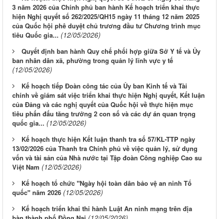
3 năm 2026 của Chính phủ ban hành Kế hoạch triển khai thực
hiện Nghị quyết số 262/2025/QH15 ngày 11 tháng 12 năm 2025
của Quốc hội phê duyệt chủ trương đầu tư Chương trình mục
(12/05/2026)
tiêu Quốc gia...
Quyết định ban hành Quy chế phối hợp giữa Sở Y tế và Ủy
ban nhân dân xã, phường trong quản lý lĩnh vực y tế
(12/05/2026)
Kế hoạch tiếp Đoàn công tác của Ủy ban Kinh tế và Tài
chính về giám sát việc triển khai thực hiện Nghị quyết, Kết luận
của Đảng và các nghị quyết của Quốc hội về thực hiện mục
tiêu phấn đấu tăng trưởng 2 con số và các dự án quan trọng
(12/05/2026)
quốc gia...
Kế hoạch thực hiện Kết luận thanh tra số 57/KL-TTP ngày
13/02/2026 của Thanh tra Chính phủ về việc quản lý, sử dụng
vốn và tài sản của Nhà nước tại Tập đoàn Công nghiệp Cao su
(12/05/2026)
Việt Nam
Kế hoạch tổ chức "Ngày hội toàn dân bảo vệ an ninh Tổ
(12/05/2026)
quốc" năm 2026
Kế hoạch triển khai thi hành Luật An ninh mạng trên địa
(12/05/2026)
bàn thành phố Đồng Nai