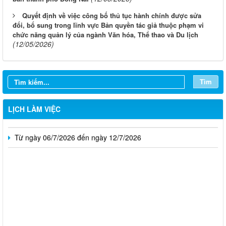
Quyết định về việc công bố thủ tục hành chính được sửa
đổi, bổ sung trong lĩnh vực Bản quyền tác giả thuộc phạm vi
chức năng quản lý của ngành Văn hóa, Thể thao và Du lịch
(12/05/2026)
Từ ngày 03/8/2026 đến ngày 09/8/2026
Từ ngày 27/7/2026 đến ngày 02/8/2026
Tìm
Từ ngày 20/7/2026 đến ngày 26/7/2026
Từ ngày 13/7/2026 đến ngày 18/7/2026
LỊCH LÀM VIỆC
Từ ngày 06/7/2026 đến ngày 12/7/2026