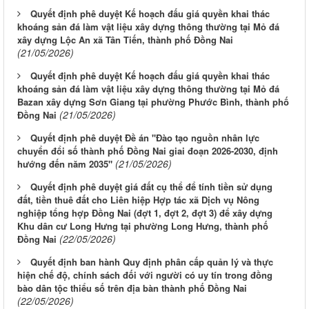
Quyết định phê duyệt Kế hoạch đấu giá quyền khai thác
khoáng sản đá làm vật liệu xây dựng thông thường tại Mỏ đá
xây dựng Lộc An xã Tân Tiến, thành phố Đồng Nai
(21/05/2026)
Quyết định phê duyệt Kế hoạch đấu giá quyền khai thác
khoáng sản đá làm vật liệu xây dựng thông thường tại Mỏ đá
Bazan xây dựng Sơn Giang tại phường Phước Bình, thành phố
(21/05/2026)
Đồng Nai
Quyết định phê duyệt Đề án "Đào tạo nguồn nhân lực
chuyển đổi số thành phố Đồng Nai giai đoạn 2026-2030, định
(21/05/2026)
hướng đến năm 2035"
Quyết định phê duyệt giá đất cụ thể để tính tiền sử dụng
đất, tiền thuê đất cho Liên hiệp Hợp tác xã Dịch vụ Nông
nghiệp tổng hợp Đồng Nai (đợt 1, đợt 2, đợt 3) để xây dựng
Khu dân cư Long Hưng tại phường Long Hưng, thành phố
(22/05/2026)
Đồng Nai
Quyết định ban hành Quy định phân cấp quản lý và thực
hiện chế độ, chính sách đối với người có uy tín trong đồng
bào dân tộc thiểu số trên địa bàn thành phố Đồng Nai
(22/05/2026)