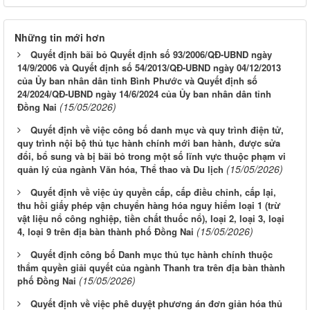
Những tin mới hơn
Quyết định bãi bỏ Quyết định số 93/2006/QĐ-UBND ngày
14/9/2006 và Quyết định số 54/2013/QĐ-UBND ngày 04/12/2013
của Ủy ban nhân dân tỉnh Bình Phước và Quyết định số
24/2024/QĐ-UBND ngày 14/6/2024 của Ủy ban nhân dân tỉnh
(15/05/2026)
Đồng Nai
Quyết định về việc công bố danh mục và quy trình điện tử,
quy trình nội bộ thủ tục hành chính mới ban hành, được sửa
đổi, bổ sung và bị bãi bỏ trong một số lĩnh vực thuộc phạm vi
(15/05/2026)
quản lý của ngành Văn hóa, Thể thao và Du lịch
Quyết định về việc ủy quyền cấp, cấp điều chỉnh, cấp lại,
thu hồi giấy phép vận chuyển hàng hóa nguy hiểm loại 1 (trừ
vật liệu nổ công nghiệp, tiền chất thuốc nổ), loại 2, loại 3, loại
(15/05/2026)
4, loại 9 trên địa bàn thành phố Đồng Nai
Quyết định công bố Danh mục thủ tục hành chính thuộc
thẩm quyền giải quyết của ngành Thanh tra trên địa bàn thành
(15/05/2026)
phố Đồng Nai
Quyết định về việc phê duyệt phương án đơn giản hóa thủ