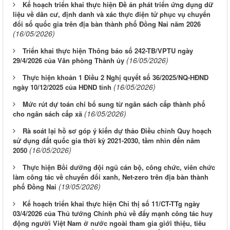
Kế hoạch triển khai thực hiện Đề án phát triển ứng dụng dữ
liệu về dân cư, định danh và xác thực điện tử phục vụ chuyển
đổi số quốc gia trên địa bàn thành phố Đồng Nai năm 2026
(16/05/2026)
Triển khai thực hiện Thông báo số 242-TB/VPTU ngày
(16/05/2026)
29/4/2026 của Văn phòng Thành ủy
Thực hiện khoản 1 Điều 2 Nghị quyết số 36/2025/NQ-HĐND
(16/05/2026)
ngày 10/12/2025 của HĐND tỉnh
Mức rút dự toán chi bổ sung từ ngân sách cấp thành phố
(16/05/2026)
cho ngân sách cấp xã
Rà soát lại hồ sơ góp ý kiến dự thảo Điều chỉnh Quy hoạch
sử dụng đất quốc gia thời kỳ 2021-2030, tầm nhìn đến năm
(16/05/2026)
2050
Thực hiện Bồi dưỡng đội ngũ cán bộ, công chức, viên chức
làm công tác về chuyển đổi xanh, Net-zero trên địa bàn thành
(19/05/2026)
phố Đồng Nai
Kế hoạch triển khai thực hiện Chỉ thị số 11/CT-TTg ngày
03/4/2026 của Thủ tướng Chính phủ về đẩy mạnh công tác huy
động người Việt Nam ở nước ngoài tham gia giới thiệu, tiêu