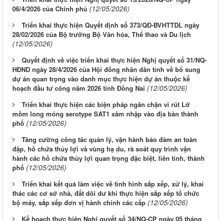
(12/05/2026)
06/4/2026 của Chính phủ
Triển khai thực hiện Quyết định số 373/QĐ-BVHTTDL ngày
28/02/2026 của Bộ trưởng Bộ Văn hóa, Thể thao và Du lịch
(12/05/2026)
Quyết định về việc triển khai thực hiện Nghị quyết số 31/NQ-
HĐND ngày 28/4/2026 của Hội đồng nhân dân tỉnh về bổ sung
dự án quan trọng vào danh mục thực hiện dự án thuộc kế
(12/05/2026)
hoạch đầu tư công năm 2026 tỉnh Đồng Nai
Triển khai thực hiện các biện pháp ngăn chặn vi rút Lở
mồm long móng serotype SAT1 xâm nhập vào địa bàn thành
(12/05/2026)
phố
Tăng cường công tác quản lý, vận hành bảo đảm an toàn
đập, hồ chứa thủy lợi và vùng hạ du, rà soát quy trình vận
hành các hồ chứa thủy lợi quan trọng đặc biệt, liên tỉnh, thành
(12/05/2026)
phố
Triển khai kết quả làm việc về tình hình sắp xếp, xử lý, khai
thác các cơ sở nhà, đất dôi dư khi thực hiện sắp xếp tổ chức
(12/05/2026)
bộ máy, sắp xếp đơn vị hành chính các cấp
Kế hoạch thực hiện Nghị quyết số 34/NQ-CP ngày 05 tháng