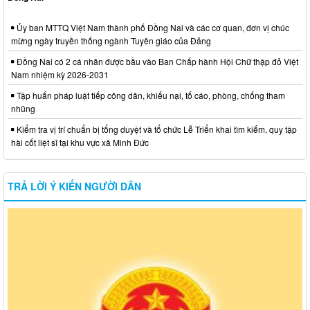
Ủy ban MTTQ Việt Nam thành phố Đồng Nai và các cơ quan, đơn vị chúc
mừng ngày truyền thống ngành Tuyên giáo của Đảng
Đồng Nai có 2 cá nhân được bầu vào Ban Chấp hành Hội Chữ thập đỏ Việt
Nam nhiệm kỳ 2026-2031
Tập huấn pháp luật tiếp công dân, khiếu nại, tố cáo, phòng, chống tham
nhũng
Kiểm tra vị trí chuẩn bị tổng duyệt và tổ chức Lễ Triển khai tìm kiếm, quy tập
hài cốt liệt sĩ tại khu vực xã Minh Đức
TRẢ LỜI Ý KIẾN NGƯỜI DÂN