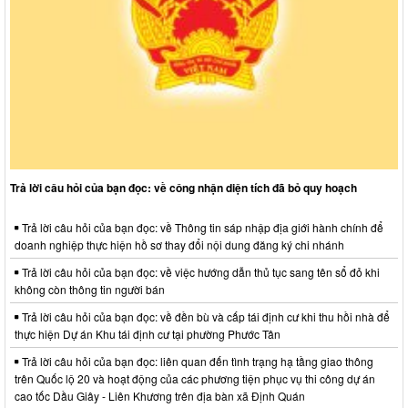
Trả lời câu hỏi của bạn đọc: về công nhận diện tích đã bỏ quy hoạch
Trả lời câu hỏi của bạn đọc: về Thông tin sáp nhập địa giới hành chính để
doanh nghiệp thực hiện hồ sơ thay đổi nội dung đăng ký chi nhánh
Trả lời câu hỏi của bạn đọc: về việc hướng dẫn thủ tục sang tên sổ đỏ khi
không còn thông tin người bán
Trả lời câu hỏi của bạn đọc: về đền bù và cấp tái định cư khi thu hồi nhà để
thực hiện Dự án Khu tái định cư tại phường Phước Tân
Trả lời câu hỏi của bạn đọc: liên quan đến tình trạng hạ tầng giao thông
trên Quốc lộ 20 và hoạt động của các phương tiện phục vụ thi công dự án
cao tốc Dầu Giây - Liên Khương trên địa bàn xã Định Quán