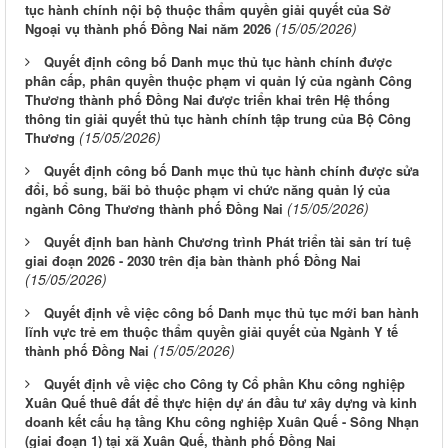
tục hành chính nội bộ thuộc thẩm quyền giải quyết của Sở
(15/05/2026)
Ngoại vụ thành phố Đồng Nai năm 2026
Quyết định công bố Danh mục thủ tục hành chính được
phân cấp, phân quyền thuộc phạm vi quản lý của ngành Công
Thương thành phố Đồng Nai được triển khai trên Hệ thống
thông tin giải quyết thủ tục hành chính tập trung của Bộ Công
(15/05/2026)
Thương
Quyết định công bố Danh mục thủ tục hành chính được sửa
đổi, bổ sung, bãi bỏ thuộc phạm vi chức năng quản lý của
(15/05/2026)
ngành Công Thương thành phố Đồng Nai
Quyết định ban hành Chương trình Phát triển tài sản trí tuệ
giai đoạn 2026 - 2030 trên địa bàn thành phố Đồng Nai
(15/05/2026)
Quyết định về việc công bố Danh mục thủ tục mới ban hành
lĩnh vực trẻ em thuộc thẩm quyền giải quyết của Ngành Y tế
(15/05/2026)
thành phố Đồng Nai
Quyết định về việc cho Công ty Cổ phần Khu công nghiệp
Xuân Quế thuê đất để thực hiện dự án đầu tư xây dựng và kinh
doanh kết cấu hạ tầng Khu công nghiệp Xuân Quế - Sông Nhạn
(giai đoạn 1) tại xã Xuân Quế, thành phố Đồng Nai