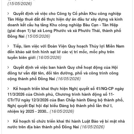
(15/05/2026)
Quyết định về việc cho Công ty Cổ phần Khu công nghiệp
Tân Hiệp thuê đất để thực hiện dự án đầu tư xây dựng và kinh
doanh kết cấu hạ tầng Khu công nghiệp Bàu Cạn - Tân Hiệp
(giai đoạn 1) tại xã Long Phước và xã Phước Thái, thành phố
(15/05/2026)
Đồng Nai
Tiếp, làm việc với Đoàn Viện Quy hoạch Thủy lợi Miền Nam
đến khảo sát tình hình sạt lở các vị trí mốc, mốc phụ trên
(16/05/2026)
tuyến biên giới
Quyết định về việc ban hành Quy chế hoạt động của Hội
đồng tư vấn đặt tên, đổi tên đường, phố và công trình công
(16/05/2026)
cộng thành phố Đồng Nai
Kế hoạch triển khai thực hiện Nghị quyết số 41/NQ-CP ngày
11/3/2026 của Chính phủ, Chương trình hành động số 11-
CTr/TU ngày 12/3/2026 của Ban Chấp hành Đảng bộ thành phố,
Nghị quyết Đại hội đại biểu Đảng bộ thành phố lần thứ I,
(16/05/2026)
nhiệm kỳ 2025 - 2030..
Kế hoạch tổ chức triển khai thi hành Luật Bảo vệ bí mật nhà
(16/05/2026)
nước trên địa bàn thành phố Đồng Nai