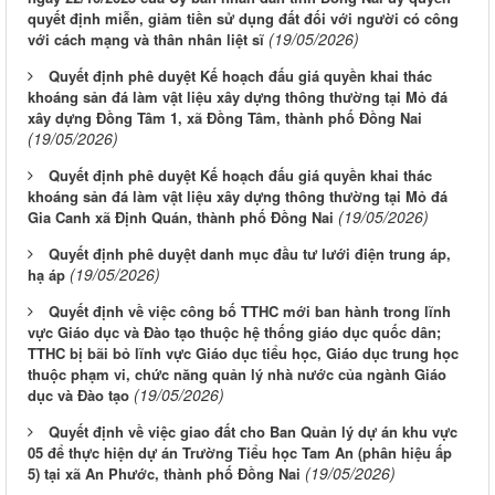
quyết định miễn, giảm tiền sử dụng đất đối với người có công
(19/05/2026)
với cách mạng và thân nhân liệt sĩ
Quyết định phê duyệt Kế hoạch đấu giá quyền khai thác
khoáng sản đá làm vật liệu xây dựng thông thường tại Mỏ đá
xây dựng Đồng Tâm 1, xã Đồng Tâm, thành phố Đồng Nai
(19/05/2026)
Quyết định phê duyệt Kế hoạch đấu giá quyền khai thác
khoáng sản đá làm vật liệu xây dựng thông thường tại Mỏ đá
(19/05/2026)
Gia Canh xã Định Quán, thành phố Đồng Nai
Quyết định phê duyệt danh mục đầu tư lưới điện trung áp,
(19/05/2026)
hạ áp
Quyết định về việc công bố TTHC mới ban hành trong lĩnh
vực Giáo dục và Đào tạo thuộc hệ thống giáo dục quốc dân;
TTHC bị bãi bỏ lĩnh vực Giáo dục tiểu học, Giáo dục trung học
thuộc phạm vi, chức năng quản lý nhà nước của ngành Giáo
(19/05/2026)
dục và Đào tạo
Quyết định về việc giao đất cho Ban Quản lý dự án khu vực
05 để thực hiện dự án Trường Tiểu học Tam An (phân hiệu ấp
(19/05/2026)
5) tại xã An Phước, thành phố Đồng Nai