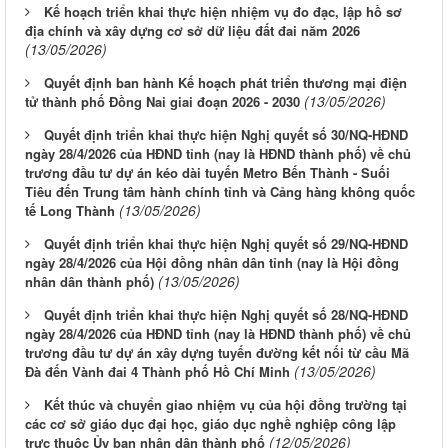
Kế hoạch triển khai thực hiện nhiệm vụ đo đạc, lập hồ sơ
địa chính và xây dựng cơ sở dữ liệu đất đai năm 2026
(13/05/2026)
Quyết định ban hành Kế hoạch phát triển thương mại điện
(13/05/2026)
tử thành phố Đồng Nai giai đoạn 2026 - 2030
Quyết định triển khai thực hiện Nghị quyết số 30/NQ-HĐND
ngày 28/4/2026 của HĐND tỉnh (nay là HĐND thành phố) về chủ
trương đầu tư dự án kéo dài tuyến Metro Bến Thành - Suối
Tiêu đến Trung tâm hành chính tỉnh và Cảng hàng không quốc
(13/05/2026)
tế Long Thành
Quyết định triển khai thực hiện Nghị quyết số 29/NQ-HĐND
ngày 28/4/2026 của Hội đồng nhân dân tỉnh (nay là Hội đồng
(13/05/2026)
nhân dân thành phố)
Quyết định triển khai thực hiện Nghị quyết số 28/NQ-HĐND
ngày 28/4/2026 của HĐND tỉnh (nay là HĐND thành phố) về chủ
trương đầu tư dự án xây dựng tuyến đường kết nối từ cầu Mã
(13/05/2026)
Đà đến Vành đai 4 Thành phố Hồ Chí Minh
Kết thúc và chuyển giao nhiệm vụ của hội đồng trường tại
các cơ sở giáo dục đại học, giáo dục nghề nghiệp công lập
(12/05/2026)
trực thuộc Ủy ban nhân dân thành phố