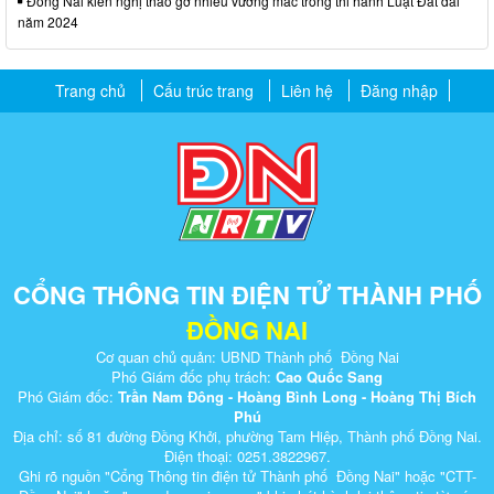
Đồng Nai kiến nghị tháo gỡ nhiều vướng mắc trong thi hành Luật Đất đai
năm 2024
Trang chủ
Cấu trúc trang
Liên hệ
Đăng nhập
CỔNG THÔNG TIN ĐIỆN TỬ THÀNH PHỐ
ĐỒNG NAI
Cơ quan chủ quản: UBND Thành phố Đồng Nai
Phó Giám đốc phụ trách:
Cao Quốc Sang
Phó Giám đốc:
Trần Nam Đông - Hoàng Bình Long - Hoàng Thị Bích
Phú
Địa chỉ: số 81 đường Đồng Khởi, phường Tam Hiệp, Thành phố Đồng Nai.
Điện thoại: 0251.3822967.
Ghi rõ nguồn "Cổng Thông tin điện tử Thành phố Đồng Nai" hoặc "CTT-