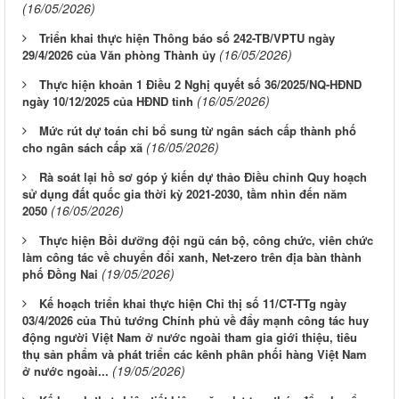
(16/05/2026)
Triển khai thực hiện Thông báo số 242-TB/VPTU ngày
(16/05/2026)
29/4/2026 của Văn phòng Thành ủy
Thực hiện khoản 1 Điều 2 Nghị quyết số 36/2025/NQ-HĐND
(16/05/2026)
ngày 10/12/2025 của HĐND tỉnh
Mức rút dự toán chi bổ sung từ ngân sách cấp thành phố
(16/05/2026)
cho ngân sách cấp xã
Rà soát lại hồ sơ góp ý kiến dự thảo Điều chỉnh Quy hoạch
sử dụng đất quốc gia thời kỳ 2021-2030, tầm nhìn đến năm
(16/05/2026)
2050
Thực hiện Bồi dưỡng đội ngũ cán bộ, công chức, viên chức
làm công tác về chuyển đổi xanh, Net-zero trên địa bàn thành
(19/05/2026)
phố Đồng Nai
Kế hoạch triển khai thực hiện Chỉ thị số 11/CT-TTg ngày
03/4/2026 của Thủ tướng Chính phủ về đẩy mạnh công tác huy
động người Việt Nam ở nước ngoài tham gia giới thiệu, tiêu
thụ sản phẩm và phát triển các kênh phân phối hàng Việt Nam
(19/05/2026)
ở nước ngoài...