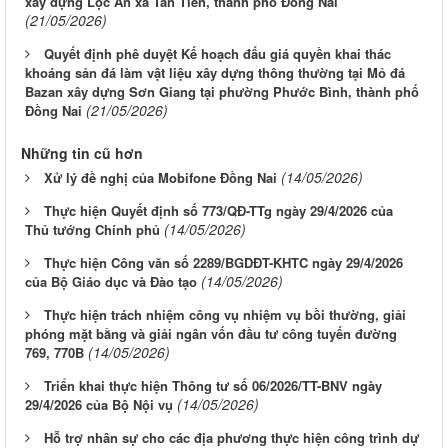
xây dựng Lộc An xã Tân Tiến, thành phố Đồng Nai
(21/05/2026)
Quyết định phê duyệt Kế hoạch đấu giá quyền khai thác
khoáng sản đá làm vật liệu xây dựng thông thường tại Mỏ đá
Bazan xây dựng Sơn Giang tại phường Phước Bình, thành phố
(21/05/2026)
Đồng Nai
Những tin cũ hơn
(14/05/2026)
Xử lý đề nghị của Mobifone Đồng Nai
Thực hiện Quyết định số 773/QĐ-TTg ngày 29/4/2026 của
(14/05/2026)
Thủ tướng Chính phủ
Thực hiện Công văn số 2289/BGDĐT-KHTC ngày 29/4/2026
(14/05/2026)
của Bộ Giáo dục và Đào tạo
Thực hiện trách nhiệm công vụ nhiệm vụ bồi thường, giải
phóng mặt bằng và giải ngân vốn đầu tư công tuyến đường
(14/05/2026)
769, 770B
Triển khai thực hiện Thông tư số 06/2026/TT-BNV ngày
(14/05/2026)
29/4/2026 của Bộ Nội vụ
Hỗ trợ nhân sự cho các địa phương thực hiện công trình dự