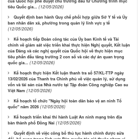
của Quốc hội phê duyệt chủ trương đầu tư Chương trình mục
(12/05/2026)
tiêu Quốc gia...
Quyết định ban hành Quy chế phối hợp giữa Sở Y tế và Ủy
ban nhân dân xã, phường trong quản lý lĩnh vực y tế
(12/05/2026)
Kế hoạch tiếp Đoàn công tác của Ủy ban Kinh tế và Tài
chính về giám sát việc triển khai thực hiện Nghị quyết, Kết luận
của Đảng và các nghị quyết của Quốc hội về thực hiện mục
tiêu phấn đấu tăng trưởng 2 con số và các dự án quan trọng
(12/05/2026)
quốc gia...
Kế hoạch thực hiện Kết luận thanh tra số 57/KL-TTP ngày
13/02/2026 của Thanh tra Chính phủ về việc quản lý, sử dụng
vốn và tài sản của Nhà nước tại Tập đoàn Công nghiệp Cao su
(12/05/2026)
Việt Nam
Kế hoạch tổ chức "Ngày hội toàn dân bảo vệ an ninh Tổ
(12/05/2026)
quốc" năm 2026
Kế hoạch triển khai thi hành Luật An ninh mạng trên địa
(12/05/2026)
bàn thành phố Đồng Nai
Quyết định về việc công bố thủ tục hành chính được sửa
đổi, bổ sung trong lĩnh vực Bản quyền tác giả thuộc phạm vi