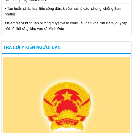
Tập huấn pháp luật tiếp công dân, khiếu nại, tố cáo, phòng, chống tham
nhũng
Kiểm tra vị trí chuẩn bị tổng duyệt và tổ chức Lễ Triển khai tìm kiếm, quy tập
hài cốt liệt sĩ tại khu vực xã Minh Đức
TRẢ LỜI Ý KIẾN NGƯỜI DÂN