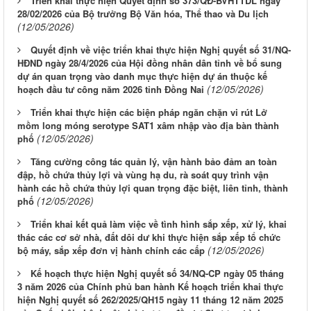
Triển khai thực hiện Quyết định số 373/QĐ-BVHTTDL ngày
28/02/2026 của Bộ trưởng Bộ Văn hóa, Thể thao và Du lịch
(12/05/2026)
Quyết định về việc triển khai thực hiện Nghị quyết số 31/NQ-
HĐND ngày 28/4/2026 của Hội đồng nhân dân tỉnh về bổ sung
dự án quan trọng vào danh mục thực hiện dự án thuộc kế
(12/05/2026)
hoạch đầu tư công năm 2026 tỉnh Đồng Nai
Triển khai thực hiện các biện pháp ngăn chặn vi rút Lở
mồm long móng serotype SAT1 xâm nhập vào địa bàn thành
(12/05/2026)
phố
Tăng cường công tác quản lý, vận hành bảo đảm an toàn
đập, hồ chứa thủy lợi và vùng hạ du, rà soát quy trình vận
hành các hồ chứa thủy lợi quan trọng đặc biệt, liên tỉnh, thành
(12/05/2026)
phố
Triển khai kết quả làm việc về tình hình sắp xếp, xử lý, khai
thác các cơ sở nhà, đất dôi dư khi thực hiện sắp xếp tổ chức
(12/05/2026)
bộ máy, sắp xếp đơn vị hành chính các cấp
Kế hoạch thực hiện Nghị quyết số 34/NQ-CP ngày 05 tháng
3 năm 2026 của Chính phủ ban hành Kế hoạch triển khai thực
hiện Nghị quyết số 262/2025/QH15 ngày 11 tháng 12 năm 2025