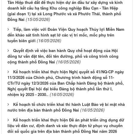
Tân Hiệp thuê đất để thực hiện dự án đầu tư xây dựng và kinh
doanh kết cấu hạ tầng Khu công nghiệp Bàu Cạn - Tân Hiệp
(giai đoạn 1) tại xã Long Phước và xã Phước Thái, thành phố
(15/05/2026)
Đồng Nai
Tiếp, làm việc với Đoàn Viện Quy hoạch Thủy lợi Miền Nam
đến khảo sát tình hình sạt lở các vị trí mốc, mốc phụ trên
(16/05/2026)
tuyến biên giới
Quyết định về việc ban hành Quy chế hoạt động của Hội
đồng tư vấn đặt tên, đổi tên đường, phố và công trình công
(16/05/2026)
cộng thành phố Đồng Nai
Kế hoạch triển khai thực hiện Nghị quyết số 41/NQ-CP ngày
11/3/2026 của Chính phủ, Chương trình hành động số 11-
CTr/TU ngày 12/3/2026 của Ban Chấp hành Đảng bộ thành phố,
Nghị quyết Đại hội đại biểu Đảng bộ thành phố lần thứ I,
(16/05/2026)
nhiệm kỳ 2025 - 2030..
Kế hoạch tổ chức triển khai thi hành Luật Bảo vệ bí mật nhà
(16/05/2026)
nước trên địa bàn thành phố Đồng Nai
Kế hoạch triển khai thực hiện Đề án phát triển ứng dụng dữ
liệu về dân cư, định danh và xác thực điện tử phục vụ chuyển
đổi số quốc gia trên địa bàn thành phố Đồng Nai năm 2026