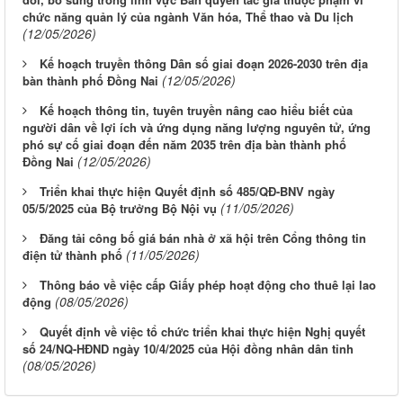
chức năng quản lý của ngành Văn hóa, Thể thao và Du lịch
(12/05/2026)
Kế hoạch truyền thông Dân số giai đoạn 2026-2030 trên địa
(12/05/2026)
bàn thành phố Đồng Nai
Kế hoạch thông tin, tuyên truyền nâng cao hiểu biết của
người dân về lợi ích và ứng dụng năng lượng nguyên tử, ứng
phó sự cố giai đoạn đến năm 2035 trên địa bàn thành phố
(12/05/2026)
Đồng Nai
Triển khai thực hiện Quyết định số 485/QĐ-BNV ngày
(11/05/2026)
05/5/2025 của Bộ trưởng Bộ Nội vụ
Đăng tải công bố giá bán nhà ở xã hội trên Cổng thông tin
(11/05/2026)
điện tử thành phố
Thông báo về việc cấp Giấy phép hoạt động cho thuê lại lao
(08/05/2026)
động
Quyết định về việc tổ chức triển khai thực hiện Nghị quyết
Từ ngày 03/8/2026 đến ngày 09/8/2026
số 24/NQ-HĐND ngày 10/4/2025 của Hội đồng nhân dân tỉnh
(08/05/2026)
Từ ngày 27/7/2026 đến ngày 02/8/2026