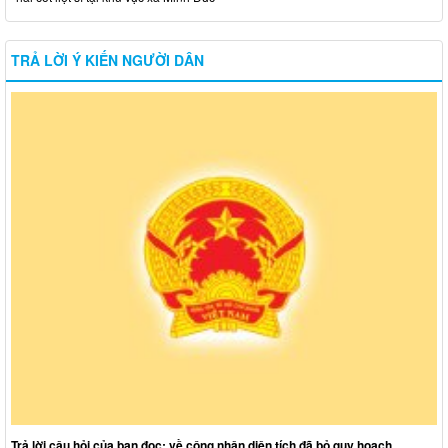
TRẢ LỜI Ý KIẾN NGƯỜI DÂN
Trả lời câu hỏi của bạn đọc: về công nhận diện tích đã bỏ quy hoạch