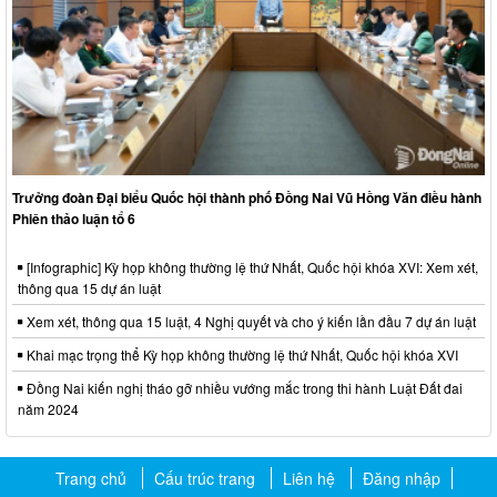
Trưởng đoàn Đại biểu Quốc hội thành phố Đồng Nai Vũ Hồng Văn điều hành
Phiên thảo luận tổ 6
[Infographic] Kỳ họp không thường lệ thứ Nhất, Quốc hội khóa XVI: Xem xét,
thông qua 15 dự án luật
Xem xét, thông qua 15 luật, 4 Nghị quyết và cho ý kiến lần đầu 7 dự án luật
Khai mạc trọng thể Kỳ họp không thường lệ thứ Nhất, Quốc hội khóa XVI
Đồng Nai kiến nghị tháo gỡ nhiều vướng mắc trong thi hành Luật Đất đai
năm 2024
Trang chủ
Cấu trúc trang
Liên hệ
Đăng nhập