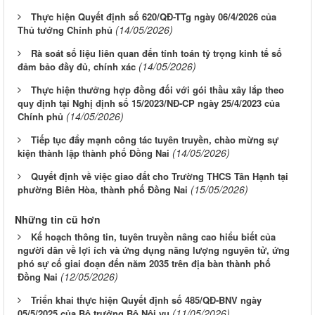
Thực hiện Quyết định số 620/QĐ-TTg ngày 06/4/2026 của
(14/05/2026)
Thủ tướng Chính phủ
Rà soát số liệu liên quan đến tính toán tỷ trọng kinh tế số
(14/05/2026)
đảm bảo đầy đủ, chính xác
Thực hiện thưởng hợp đồng đối với gói thầu xây lắp theo
quy định tại Nghị định số 15/2023/NĐ-CP ngày 25/4/2023 của
(14/05/2026)
Chính phủ
Tiếp tục đẩy mạnh công tác tuyên truyền, chào mừng sự
(14/05/2026)
kiện thành lập thành phố Đồng Nai
Quyết định về việc giao đất cho Trường THCS Tân Hạnh tại
(15/05/2026)
phường Biên Hòa, thành phố Đồng Nai
Những tin cũ hơn
Kế hoạch thông tin, tuyên truyền nâng cao hiểu biết của
người dân về lợi ích và ứng dụng năng lượng nguyên tử, ứng
phó sự cố giai đoạn đến năm 2035 trên địa bàn thành phố
(12/05/2026)
Đồng Nai
Triển khai thực hiện Quyết định số 485/QĐ-BNV ngày
(11/05/2026)
05/5/2025 của Bộ trưởng Bộ Nội vụ