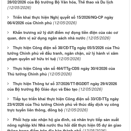
28/02/2026 của Bộ trưởng Bộ Văn hóa, Thể thao và Du lịch
(12/05/2026)
Triển khai thực hiện Nghị quyết số 15/2026/NQ-CP ngày
(12/05/2026)
06/4/2026 của Chính phủ
Khẩn trương xử lý dứt điểm nợ đọng tiền điện của các cơ
(12/05/2026)
quan, đơn vị sử dụng ngân sách nhà nước
Thực hiện Công điện số 38/CĐ-TTg ngày 05/5/2026 của Thủ
tướng Chính phủ về đấu tranh, ngăn chặn, xử lý hành vi xâm
(12/05/2026)
phạm quyền sở hữu trí tuệ
Thực hiện Công văn số 464/TTg-CĐS ngày 30/4/2026 của
(12/05/2026)
Thủ tướng Chính phủ
Thực hiện Thông tư số 37/2026/TT-BGDĐT ngày 29/4/2026
(12/05/2026)
của Bộ trưởng Bộ Giáo dục và Đào tạo
Tiếp tục triển khai thực hiện Công điện số 33/CĐ-TTg ngày
23/4/2026 của Thủ tướng Chính phủ về thúc đẩy dịch vụ công
(12/05/2026)
trực tuyến liên thông, đồng bộ
Phối hợp xác nhận hộ gia đình, cá nhân trực tiếp sản xuất
nông nghiệp khi Nhà nước thu hồi đất thực hiện 05 dự án giao
(12/05/2026)
thông trọng điểm trên địa bàn thành phố