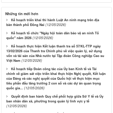
Những tin mới hơn
Kế hoạch triển khai thi hành Luật An ninh mạng trên địa
(12/05/2026)
bàn thành phố Đồng Nai
Kế hoạch tổ chức "Ngày hội toàn dân bảo vệ an ninh Tổ
(12/05/2026)
quốc" năm 2026
Kế hoạch thực hiện Kết luận thanh tra số 57/KL-TTP ngày
13/02/2026 của Thanh tra Chính phủ về việc quản lý, sử dụng
vốn và tài sản của Nhà nước tại Tập đoàn Công nghiệp Cao su
(12/05/2026)
Việt Nam
Kế hoạch tiếp Đoàn công tác của Ủy ban Kinh tế và Tài
chính về giám sát việc triển khai thực hiện Nghị quyết, Kết luận
của Đảng và các nghị quyết của Quốc hội về thực hiện mục
tiêu phấn đấu tăng trưởng 2 con số và các dự án quan trọng
(12/05/2026)
quốc gia...
Quyết định ban hành Quy chế phối hợp giữa Sở Y tế và Ủy
ban nhân dân xã, phường trong quản lý lĩnh vực y tế
(12/05/2026)