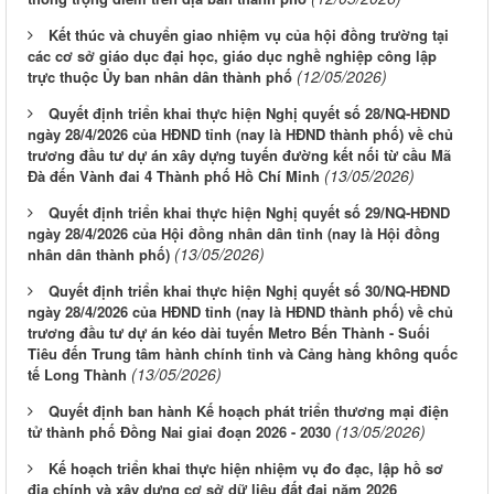
Kết thúc và chuyển giao nhiệm vụ của hội đồng trường tại
các cơ sở giáo dục đại học, giáo dục nghề nghiệp công lập
(12/05/2026)
trực thuộc Ủy ban nhân dân thành phố
Quyết định triển khai thực hiện Nghị quyết số 28/NQ-HĐND
ngày 28/4/2026 của HĐND tỉnh (nay là HĐND thành phố) về chủ
trương đầu tư dự án xây dựng tuyến đường kết nối từ cầu Mã
(13/05/2026)
Đà đến Vành đai 4 Thành phố Hồ Chí Minh
Quyết định triển khai thực hiện Nghị quyết số 29/NQ-HĐND
ngày 28/4/2026 của Hội đồng nhân dân tỉnh (nay là Hội đồng
(13/05/2026)
nhân dân thành phố)
Quyết định triển khai thực hiện Nghị quyết số 30/NQ-HĐND
ngày 28/4/2026 của HĐND tỉnh (nay là HĐND thành phố) về chủ
trương đầu tư dự án kéo dài tuyến Metro Bến Thành - Suối
Tiêu đến Trung tâm hành chính tỉnh và Cảng hàng không quốc
(13/05/2026)
tế Long Thành
Quyết định ban hành Kế hoạch phát triển thương mại điện
(13/05/2026)
tử thành phố Đồng Nai giai đoạn 2026 - 2030
Kế hoạch triển khai thực hiện nhiệm vụ đo đạc, lập hồ sơ
địa chính và xây dựng cơ sở dữ liệu đất đai năm 2026