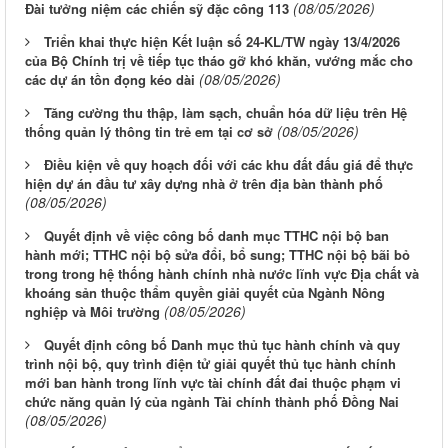
(08/05/2026)
Đài tưởng niệm các chiến sỹ đặc công 113
Triển khai thực hiện Kết luận số 24-KL/TW ngày 13/4/2026
của Bộ Chính trị về tiếp tục tháo gỡ khó khăn, vướng mắc cho
(08/05/2026)
các dự án tồn đọng kéo dài
Tăng cường thu thập, làm sạch, chuẩn hóa dữ liệu trên Hệ
(08/05/2026)
thống quản lý thông tin trẻ em tại cơ sở
Điều kiện về quy hoạch đối với các khu đất đấu giá để thực
hiện dự án đầu tư xây dựng nhà ở trên địa bàn thành phố
(08/05/2026)
Quyết định về việc công bố danh mục TTHC nội bộ ban
hành mới; TTHC nội bộ sửa đổi, bổ sung; TTHC nội bộ bãi bỏ
trong trong hệ thống hành chính nhà nước lĩnh vực Địa chất và
khoáng sản thuộc thẩm quyền giải quyết của Ngành Nông
(08/05/2026)
nghiệp và Môi trường
Quyết định công bố Danh mục thủ tục hành chính và quy
trình nội bộ, quy trình điện tử giải quyết thủ tục hành chính
mới ban hành trong lĩnh vực tài chính đất đai thuộc phạm vi
chức năng quản lý của ngành Tài chính thành phố Đồng Nai
(08/05/2026)