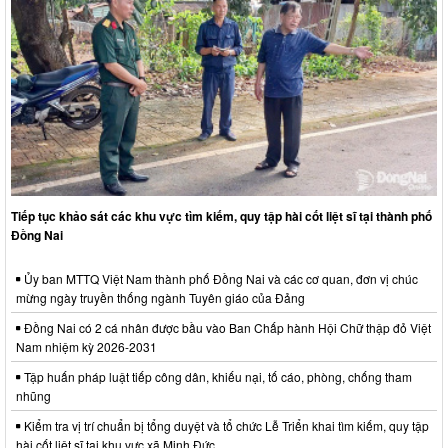
Tiếp tục khảo sát các khu vực tìm kiếm, quy tập hài cốt liệt sĩ tại thành phố
Đồng Nai
Ủy ban MTTQ Việt Nam thành phố Đồng Nai và các cơ quan, đơn vị chúc
mừng ngày truyền thống ngành Tuyên giáo của Đảng
Đồng Nai có 2 cá nhân được bầu vào Ban Chấp hành Hội Chữ thập đỏ Việt
Nam nhiệm kỳ 2026-2031
Tập huấn pháp luật tiếp công dân, khiếu nại, tố cáo, phòng, chống tham
nhũng
Kiểm tra vị trí chuẩn bị tổng duyệt và tổ chức Lễ Triển khai tìm kiếm, quy tập
hài cốt liệt sĩ tại khu vực xã Minh Đức