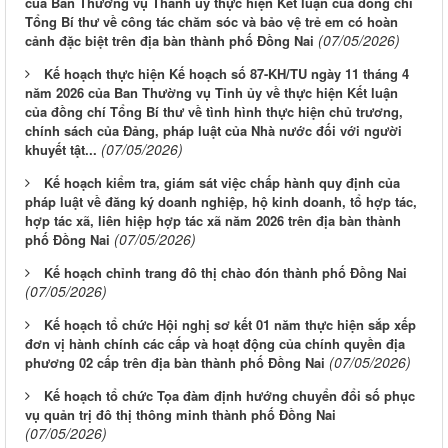
của Ban Thường vụ Thành ủy thực hiện Kết luận của đồng chí
Tổng Bí thư về công tác chăm sóc và bảo vệ trẻ em có hoàn
(07/05/2026)
cảnh đặc biệt trên địa bàn thành phố Đồng Nai
Kế hoạch thực hiện Kế hoạch số 87-KH/TU ngày 11 tháng 4
năm 2026 của Ban Thường vụ Tỉnh ủy về thực hiện Kết luận
của đồng chí Tổng Bí thư về tình hình thực hiện chủ trương,
chính sách của Đảng, pháp luật của Nhà nước đối với người
(07/05/2026)
khuyết tật...
Kế hoạch kiểm tra, giám sát việc chấp hành quy định của
pháp luật về đăng ký doanh nghiệp, hộ kinh doanh, tổ hợp tác,
hợp tác xã, liên hiệp hợp tác xã năm 2026 trên địa bàn thành
(07/05/2026)
phố Đồng Nai
Kế hoạch chỉnh trang đô thị chào đón thành phố Đồng Nai
(07/05/2026)
Kế hoạch tổ chức Hội nghị sơ kết 01 năm thực hiện sắp xếp
đơn vị hành chính các cấp và hoạt động của chính quyền địa
(07/05/2026)
phương 02 cấp trên địa bàn thành phố Đồng Nai
Kế hoạch tổ chức Tọa đàm định hướng chuyển đổi số phục
vụ quản trị đô thị thông minh thành phố Đồng Nai
(07/05/2026)