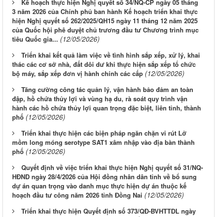
Kế hoạch thực hiện Nghị quyết số 34/NQ-CP ngày 05 tháng
3 năm 2026 của Chính phủ ban hành Kế hoạch triển khai thực
hiện Nghị quyết số 262/2025/QH15 ngày 11 tháng 12 năm 2025
của Quốc hội phê duyệt chủ trương đầu tư Chương trình mục
(12/05/2026)
tiêu Quốc gia...
Triển khai kết quả làm việc về tình hình sắp xếp, xử lý, khai
thác các cơ sở nhà, đất dôi dư khi thực hiện sắp xếp tổ chức
(12/05/2026)
bộ máy, sắp xếp đơn vị hành chính các cấp
Tăng cường công tác quản lý, vận hành bảo đảm an toàn
đập, hồ chứa thủy lợi và vùng hạ du, rà soát quy trình vận
hành các hồ chứa thủy lợi quan trọng đặc biệt, liên tỉnh, thành
(12/05/2026)
phố
Triển khai thực hiện các biện pháp ngăn chặn vi rút Lở
mồm long móng serotype SAT1 xâm nhập vào địa bàn thành
(12/05/2026)
phố
Quyết định về việc triển khai thực hiện Nghị quyết số 31/NQ-
HĐND ngày 28/4/2026 của Hội đồng nhân dân tỉnh về bổ sung
dự án quan trọng vào danh mục thực hiện dự án thuộc kế
(12/05/2026)
hoạch đầu tư công năm 2026 tỉnh Đồng Nai
Triển khai thực hiện Quyết định số 373/QĐ-BVHTTDL ngày