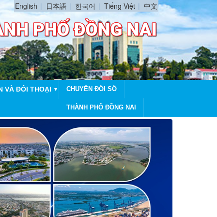
English
日本語
한국어
Tiếng Việt
中文
N VÀ ĐỐI THOẠI
CHUYỂN ĐỔI SỐ
▼
THÀNH PHỐ ĐỒNG NAI