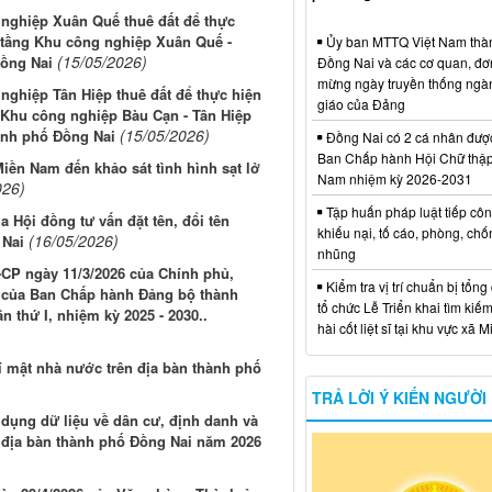
 nghiệp Xuân Quế thuê đất để thực
ạ tầng Khu công nghiệp Xuân Quế -
Ủy ban MTTQ Việt Nam thà
(15/05/2026)
ồng Nai
Đồng Nai và các cơ quan, đơ
mừng ngày truyền thống ngà
nghiệp Tân Hiệp thuê đất để thực hiện
giáo của Đảng
 Khu công nghiệp Bàu Cạn - Tân Hiệp
(15/05/2026)
hành phố Đồng Nai
Đồng Nai có 2 cá nhân đượ
Ban Chấp hành Hội Chữ thập
iền Nam đến khảo sát tình hình sạt lở
Nam nhiệm kỳ 2026-2031
026)
Tập huấn pháp luật tiếp côn
 Hội đồng tư vấn đặt tên, đổi tên
khiếu nại, tố cáo, phòng, ch
(16/05/2026)
 Nai
nhũng
-CP ngày 11/3/2026 của Chính phủ,
Kiểm tra vị trí chuẩn bị tổng
6 của Ban Chấp hành Đảng bộ thành
tổ chức Lễ Triển khai tìm kiếm
n thứ I, nhiệm kỳ 2025 - 2030..
hài cốt liệt sĩ tại khu vực xã 
bí mật nhà nước trên địa bàn thành phố
TRẢ LỜI Ý KIẾN NGƯỜI
g dụng dữ liệu về dân cư, định danh và
n địa bàn thành phố Đồng Nai năm 2026