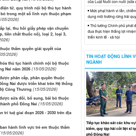
của Luật Nuôi con nuôi (sửa 
điện tử, quy trình nội bộ thủ tục hành
Mức phạt hành vi lấn, chiếm
 bỏ trong một số lĩnh vực thuộc phạm
dụng môi trường rừng trái qu
5/05/2026)
Thủ tướng Chính phủ phát đ
ấp lại, thu hồi giấy phép vận chuyển
đua thực hiện thắng lợi nhiệ
 tiền chất thuốc nổ), loại 2, loại 3,
triển kinh tế - xã hội
2026)
thuộc thẩm quyền giải quyết của
/05/2026)
TIN HOẠT ĐỘNG LĨNH 
NGÀNH
hóa thủ tục hành chính nội bộ thuộc
(15/05/2026)
ng Nai năm 2026
 được phân cấp, phân quyền thuộc
ng Nai được triển khai trên Hệ thống
(15/05/2026)
ủa Bộ Công Thương
được sửa đổi, bổ sung, bãi bỏ thuộc
(15/05/2026)
thành phố Đồng Nai
 trí tuệ giai đoạn 2026 - 2030 trên địa
Tiếp tục khảo sát các khu vự
ban hành lĩnh vực trẻ em thuộc thẩm
kiếm, quy tập hài cốt liệt sĩ t
(15/05/2026)
phố Đồng Nai