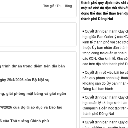
thành phố quy định mức chi 
Tác giả:
Thu Hằng
một số chế độ đặc thù đối vớ
động thể dục thể thao trên đị
thành phố Đồng Nai
Quyết định ban hành Quy c
hợp giữa Ban Quản lý các K
kinh tế thành phố với các cơ
thuộc Ủy ban nhân dân thàn
trong công tác quản lý nhà nư
các KCN, Khu kinh tế, Khu c
cao trên địa bàn thành phố 
 trình dự án trọng điểm trên địa bàn
Quyết định về việc bãi bỏ c
bản quy phạm pháp luật thuộc
gày 29/4/2026 của Bộ Nội vụ
khoáng sản do Ủy ban nhân 
Đồng Nai ban hành
g, giải phóng mặt bằng và giải ngân
Quyết định ban hành Quy c
hợp quản lý lưu học sinh Lào
4/2026 của Bộ Giáo dục và Đào tạo
Campuchia đến học tập trên 
thành phố Đồng Nai
26 của Thủ tướng Chính phủ
Quyết định ban hành Quy đ
năng, nhiệm vụ, quyền hạn v