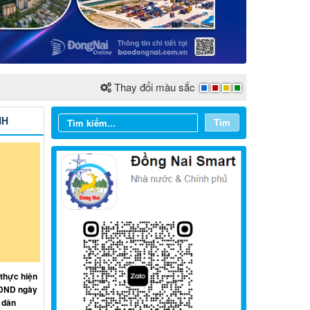
Thay đổi màu sắc
NH
Tìm
Từ ngày 03/8/2026 đến ngày
09/8/2026
 thực hiện
HĐND ngày
Từ ngày 27/7/2026 đến ngày
 dân
02/8/2026