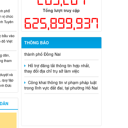
dụng ngân sách nhà nước đặt hàng thực
Tổng lượt truy cập
hiện năm 2026 (đợt 1) lần 3
nh phố
n vị chúc
625,899,937
nh Tuyên
Kế hoạch Thông tin, tuyên truyền triển
khai Kế hoạch Khám sức khỏe định kỳ
hoặc khám sàng lọc miễn phí ít nhất mỗi
c bầu vào
năm một lần cho người dân trên địa bàn
 đỏ Việt
THÔNG BÁO
thành phố Đồng Nai
Hỗ trợ đăng tải thông tin hợp nhất,
g dân,
thay đổi địa chỉ trụ sở làm việc
ống tham
Công khai thông tin vi phạm pháp luật
 duyệt và
trong lĩnh vực đất đai, tại phường Hố Nai
, quy tập
Minh Đức
 DÂN