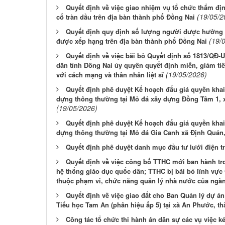
Quyết định về việc giao nhiệm vụ tổ chức thẩm đị
(19/05/2
cố tràn dầu trên địa bàn thành phố Đồng Nai
Quyết định quy định số lượng người được hưởng mứ
(19/
được xếp hạng trên địa bàn thành phố Đồng Nai
Quyết định về việc bãi bỏ Quyết định số 1813/QĐ-
dân tỉnh Đồng Nai ủy quyền quyết định miễn, giảm ti
(19/05/2026)
với cách mạng và thân nhân liệt sĩ
Quyết định phê duyệt Kế hoạch đấu giá quyền khai 
dựng thông thường tại Mỏ đá xây dựng Đồng Tâm 1, 
(19/05/2026)
Quyết định phê duyệt Kế hoạch đấu giá quyền khai 
dựng thông thường tại Mỏ đá Gia Canh xã Định Quán
Quyết định phê duyệt danh mục đầu tư lưới điện t
Quyết định về việc công bố TTHC mới ban hành tro
hệ thống giáo dục quốc dân; TTHC bị bãi bỏ lĩnh vực 
thuộc phạm vi, chức năng quản lý nhà nước của ngàn
Quyết định về việc giao đất cho Ban Quản lý dự á
Tiểu học Tam An (phân hiệu ấp 5) tại xã An Phước, t
Công tác tổ chức thi hành án dân sự các vụ việc k