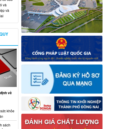
i và
iệp và
ai
 QUY
định về
 sức khỏe
ân
nh sách