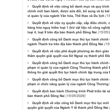
Quyết định về việc công bố danh mục và quy trình 
chính mới ban hành, được sửa đổi, bổ sung và bị bãi
(1
vi quản lý của ngành Văn hóa, Thể thao và Du lịch
Quyết định về việc ủy quyền cấp, cấp điều chỉnh, c
hàng hóa nguy hiểm loại 1 (trừ vật liệu nổ công nghiệp,
(15/05/
loại 4, loại 9 trên địa bàn thành phố Đồng Nai
Quyết định công bố Danh mục thủ tục hành chính 
(15
ngành Thanh tra trên địa bàn thành phố Đồng Nai
Quyết định về việc phê duyệt phương án đơn giản 
thẩm quyền giải quyết của Sở Ngoại vụ thành phố Đồ
Quyết định công bố Danh mục thủ tục hành chính
phạm vi quản lý của ngành Công Thương thành phố Đồ
thông tin giải quyết thủ tục hành chính tập trung c
Quyết định công bố Danh mục thủ tục hành chính 
phạm vi chức năng quản lý của ngành Công Thương 
Quyết định ban hành Chương trình Phát triển tài sản
(15/05/2026)
bàn thành phố Đồng Nai
Quyết định về việc công bố Danh mục thủ tục mới 
quyền giải quyết của Ngành Y tế thành phố Đồng Nai