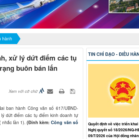
ều hành
TIN CHỈ ĐẠO - ĐIỀU HÀ
h, xử lý dứt điểm các tụ
trạng buôn bán lấn
Xem với cỡ chữ
Nai ban hành Công văn số 617/UBND-
 lý dứt điểm các tụ điểm kinh doanh tự
( nhắc lần 1).
(Đính kèm:
Công văn số
Quyết định về việc triển khai
Nghị quyết số 18/2026/NQ-
09/7/2026 của Hội đồng nhân