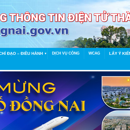
CHỈ ĐẠO – ĐIỀU HÀNH
DỊCH VỤ CÔNG
WCAG
LẤY Ý KIẾ
▼