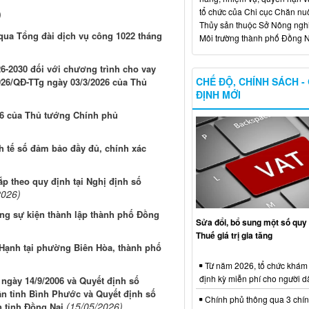
tổ chức của Chi cục Chăn nuô
)
Thủy sản thuộc Sở Nông ngh
 qua Tổng đài dịch vụ công 1022 tháng
Môi trường thành phố Đồng N
6-2030 đối với chương trình cho vay
CHẾ ĐỘ, CHÍNH SÁCH -
026/QĐ-TTg ngày 03/3/2026 của Thủ
ĐỊNH MỚI
26 của Thủ tướng Chính phủ
inh tế số đảm bảo đầy đủ, chính xác
p theo quy định tại Nghị định số
2026)
ng sự kiện thành lập thành phố Đồng
Sửa đổi, bổ sung một số quy 
Thuế giá trị gia tăng
 Hạnh tại phường Biên Hòa, thành phố
Từ năm 2026, tổ chức khám
định kỳ miễn phí cho người d
ngày 14/9/2006 và Quyết định số
n tỉnh Bình Phước và Quyết định số
Chính phủ thông qua 3 chí
(15/05/2026)
 tỉnh Đồng Nai