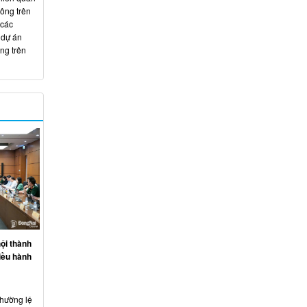
hông trên
 các
 dự án
ng trên
ội thành
iều hành
thường lệ