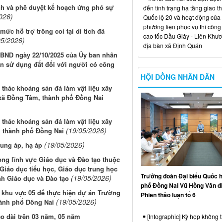
nh và phê duyệt kế hoạch ứng phó sự
đến tình trạng hạ tầng giao t
026)
Quốc lộ 20 và hoạt động của
phương tiện phục vụ thi công
c hỗ trợ trông coi tại di tích đã
cao tốc Dầu Giây - Liên Khươ
05/2026)
địa bàn xã Định Quán
UBND ngày 22/10/2025 của Ủy ban nhân
ền sử dụng đất đối với người có công
HỘI ĐỒNG NHÂN DÂN
thác khoáng sản đá làm vật liệu xây
xã Đồng Tâm, thành phố Đồng Nai
thác khoáng sản đá làm vật liệu xây
(19/05/2026)
, thành phố Đồng Nai
(19/05/2026)
rung áp, hạ áp
ng lĩnh vực Giáo dục và Đào tạo thuộc
Giáo dục tiểu học, Giáo dục trung học
Trưởng đoàn Đại biểu Quốc h
(19/05/2026)
h Giáo dục và Đào tạo
phố Đồng Nai Vũ Hồng Văn đ
n khu vực 05 để thực hiện dự án Trường
Phiên thảo luận tổ 6
(19/05/2026)
hành phố Đồng Nai
éo dài trên 03 năm, 05 năm
[Infographic] Kỳ họp không 