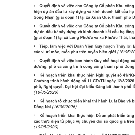
Quyết định về việc cho Công ty Cổ phần Khu công
hiện dự án đầu tư xây dựng và kinh doanh kết cấu h
Sông Nhạn (giai đoạn 1) tại xã Xuân Quế, thành phố Đ
Quyết định về việc cho Công ty Cổ phần Khu công 
dự án đầu tư xây dựng và kinh doanh kết cấu hạ tầng
(giai đoạn 1) tại xã Long Phước và xã Phước Thái, t
Tiếp, làm việc với Đoàn Viện Quy hoạch Thủy lợi M
(16/05/2
các vị trí mốc, mốc phụ trên tuyến biên giới
Quyết định về việc ban hành Quy chế hoạt động của
đường, phố và công trình công cộng thành phố Đồng
Kế hoạch triển khai thực hiện Nghị quyết số 41/NQ
Chương trình hành động số 11-CTr/TU ngày 12/3/202
phố, Nghị quyết Đại hội đại biểu Đảng bộ thành phố lầ
(16/05/2026)
Kế hoạch tổ chức triển khai thi hành Luật Bảo vệ 
(16/05/2026)
Đồng Nai
Kế hoạch triển khai thực hiện Đề án phát triển ứn
xác thực điện tử phục vụ chuyển đổi số quốc gia trê
(16/05/2026)