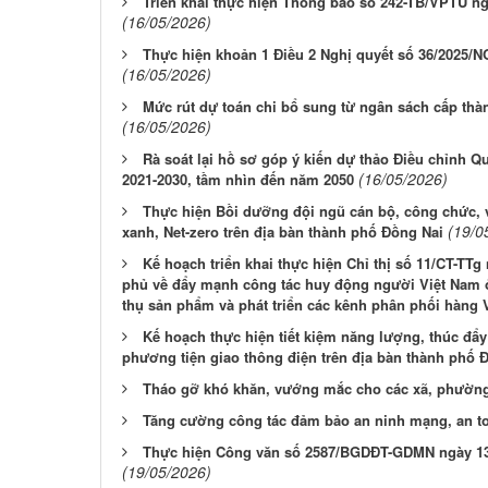
Triển khai thực hiện Thông báo số 242-TB/VPTU n
(16/05/2026)
Thực hiện khoản 1 Điều 2 Nghị quyết số 36/2025/
(16/05/2026)
Mức rút dự toán chi bổ sung từ ngân sách cấp thà
(16/05/2026)
Rà soát lại hồ sơ góp ý kiến dự thảo Điều chỉnh Q
(16/05/2026)
2021-2030, tầm nhìn đến năm 2050
Thực hiện Bồi dưỡng đội ngũ cán bộ, công chức, 
(19/0
xanh, Net-zero trên địa bàn thành phố Đồng Nai
Kế hoạch triển khai thực hiện Chỉ thị số 11/CT-TT
phủ về đẩy mạnh công tác huy động người Việt Nam ở 
thụ sản phẩm và phát triển các kênh phân phối hàng 
Kế hoạch thực hiện tiết kiệm năng lượng, thúc đẩy
phương tiện giao thông điện trên địa bàn thành phố 
Tháo gỡ khó khăn, vướng mắc cho các xã, phườn
Tăng cường công tác đảm bảo an ninh mạng, an to
Thực hiện Công văn số 2587/BGDĐT-GDMN ngày 13/
(19/05/2026)