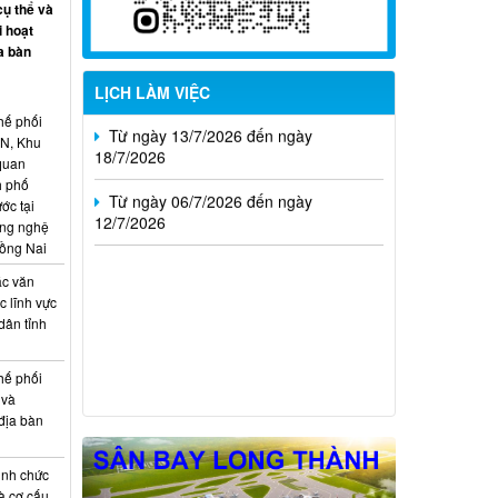
cụ thể và
i hoạt
Từ ngày 20/7/2026 đến ngày
a bàn
26/7/2026
LỊCH LÀM VIỆC
Từ ngày 13/7/2026 đến ngày
hế phối
18/7/2026
CN, Khu
 quan
Từ ngày 06/7/2026 đến ngày
h phố
12/7/2026
ớc tại
ông nghệ
Đồng Nai
ác văn
 lĩnh vực
dân tỉnh
hế phối
 và
địa bàn
ịnh chức
à cơ cấu