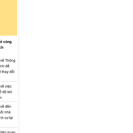
về công
ch
: về Thông
ính để
 thay đổi
 về việc
ổ đỏ khi
án
 về đền
hồi nhà
nh cư tại
 liên quan