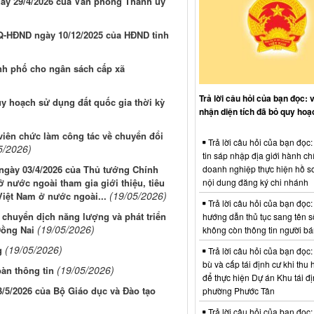
gày 29/4/2026 của Văn phòng Thành ủy
NQ-HĐND ngày 10/12/2025 của HĐND tỉnh
nh phố cho ngân sách cấp xã
Trả lời câu hỏi của bạn đọc: 
uy hoạch sử dụng đất quốc gia thời kỳ
nhận diện tích đã bỏ quy hoạ
viên chức làm công tác về chuyển đổi
Trả lời câu hỏi của bạn đọc
5/2026)
tin sáp nhập địa giới hành ch
doanh nghiệp thực hiện hồ sơ
g ngày 03/4/2026 của Thủ tướng Chính
nội dung đăng ký chi nhánh
nước ngoài tham gia giới thiệu, tiêu
(19/05/2026)
Việt Nam ở nước ngoài...
Trả lời câu hỏi của bạn đọc:
 chuyển dịch năng lượng và phát triển
hướng dẫn thủ tục sang tên s
(19/05/2026)
Đồng Nai
không còn thông tin người b
(19/05/2026)
g
Trả lời câu hỏi của bạn đọc:
bù và cấp tái định cư khi thu 
(19/05/2026)
àn thông tin
để thực hiện Dự án Khu tái đị
5/2026 của Bộ Giáo dục và Đào tạo
phường Phước Tân
Trả lời câu hỏi của bạn đọc: