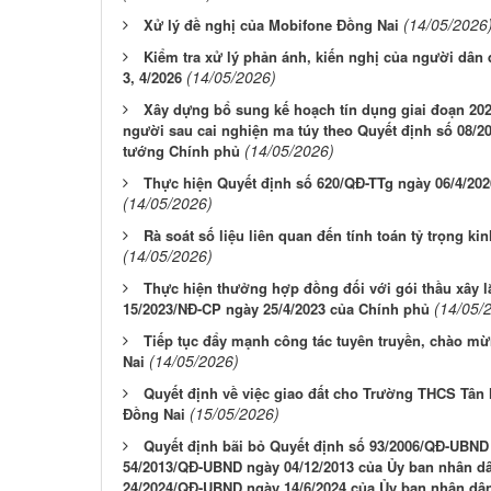
(14/05/2026
Xử lý đề nghị của Mobifone Đồng Nai
Kiểm tra xử lý phản ánh, kiến nghị của người dân
(14/05/2026)
3, 4/2026
Xây dựng bổ sung kế hoạch tín dụng giai đoạn 202
người sau cai nghiện ma túy theo Quyết định số 08/2
(14/05/2026)
tướng Chính phủ
Thực hiện Quyết định số 620/QĐ-TTg ngày 06/4/20
(14/05/2026)
Rà soát số liệu liên quan đến tính toán tỷ trọng k
(14/05/2026)
Thực hiện thưởng hợp đồng đối với gói thầu xây lắ
(14/05/
15/2023/NĐ-CP ngày 25/4/2023 của Chính phủ
Tiếp tục đẩy mạnh công tác tuyên truyền, chào mừ
(14/05/2026)
Nai
Quyết định về việc giao đất cho Trường THCS Tân
(15/05/2026)
Đồng Nai
Quyết định bãi bỏ Quyết định số 93/2006/QĐ-UBND 
54/2013/QĐ-UBND ngày 04/12/2013 của Ủy ban nhân dâ
24/2024/QĐ-UBND ngày 14/6/2024 của Ủy ban nhân dân