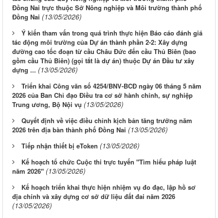
Đồng Nai trực thuộc Sở Nông nghiệp và Môi trường thành phố
(13/05/2026)
Đồng Nai
Ý kiến tham vấn trong quá trình thực hiện Báo cáo đánh giá
tác động môi trường của Dự án thành phần 2-2: Xây dựng
đường cao tốc đoạn từ cầu Châu Đức đến cầu Thủ Biên (bao
gồm cầu Thủ Biên) (gọi tắt là dự án) thuộc Dự án Đầu tư xây
(13/05/2026)
dựng ...
Triển khai Công văn số 4254/BNV-BCĐ ngày 06 tháng 5 năm
2026 của Ban Chỉ đạo Điều tra cơ sở hành chính, sự nghiệp
(13/05/2026)
Trung ương, Bộ Nội vụ
Quyết định về việc điều chỉnh kịch bản tăng trưởng năm
(13/05/2026)
2026 trên địa bàn thành phố Đồng Nai
(13/05/2026)
Tiếp nhận thiết bị eToken
Kế hoạch tổ chức Cuộc thi trực tuyến "Tìm hiểu pháp luật
(13/05/2026)
năm 2026"
Kế hoạch triển khai thực hiện nhiệm vụ đo đạc, lập hồ sơ
địa chính và xây dựng cơ sở dữ liệu đất đai năm 2026
(13/05/2026)