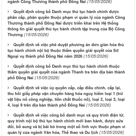
(15/05/2026)
ngành Công Thương thành phố Đồng Nai
Quyết định công bố Danh mục thủ tục hành chính được
phân cấp, phân quyền thuộc phạm vi quản lý của ngành Công
Thương thành phố Đồng Nai được triển khai trên Hệ thống
thông tin giải quyết thủ tục hành chính tập trung của Bộ Công
(15/05/2026)
Thương
Quyết định về việc phê duyệt phương án đơn giản hóa thủ
tục hành chính nội bộ thuộc thẩm quyền giải quyết của Sở
(15/05/2026)
Ngoại vụ thành phố Đồng Nai năm 2026
Quyết định công bố Danh mục thủ tục hành chính thuộc
thẩm quyền giải quyết của ngành Thanh tra trên địa bàn thành
(15/05/2026)
phố Đồng Nai
Quyết định về việc ủy quyền cấp, cấp điều chỉnh, cấp lại,
thu hồi giấy phép vận chuyển hàng hóa nguy hiểm loại 1 (trừ
vật liệu nổ công nghiệp, tiền chất thuốc nổ), loại 2, loại 3, loại
(15/05/2026)
4, loại 9 trên địa bàn thành phố Đồng Nai
Quyết định về việc công bố danh mục và quy trình điện tử,
quy trình nội bộ thủ tục hành chính mới ban hành, được sửa
đổi, bổ sung và bị bãi bỏ trong một số lĩnh vực thuộc phạm vi
(15/05/2026)
quản lý của ngành Văn hóa, Thể thao và Du lịch