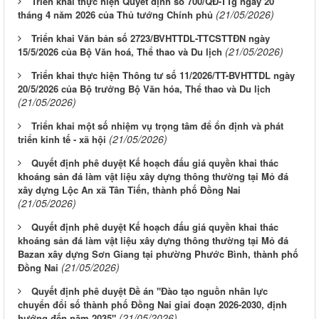
Triển khai thực hiện Quyết định số 700/QĐ-TTg ngày 20
(21/05/2026)
tháng 4 năm 2026 của Thủ tướng Chính phủ
Triển khai Văn bản số 2723/BVHTTDL-TTCSTTĐN ngày
(21/05/2026)
15/5/2026 của Bộ Văn hoá, Thể thao và Du lịch
Triển khai thực hiện Thông tư số 11/2026/TT-BVHTTDL ngày
20/5/2026 của Bộ trưởng Bộ Văn hóa, Thể thao và Du lịch
(21/05/2026)
Triển khai một số nhiệm vụ trọng tâm để ổn định và phát
(21/05/2026)
triển kinh tế - xã hội
Quyết định phê duyệt Kế hoạch đấu giá quyền khai thác
khoáng sản đá làm vật liệu xây dựng thông thường tại Mỏ đá
xây dựng Lộc An xã Tân Tiến, thành phố Đồng Nai
(21/05/2026)
Quyết định phê duyệt Kế hoạch đấu giá quyền khai thác
khoáng sản đá làm vật liệu xây dựng thông thường tại Mỏ đá
Bazan xây dựng Sơn Giang tại phường Phước Bình, thành phố
(21/05/2026)
Đồng Nai
Quyết định phê duyệt Đề án "Đào tạo nguồn nhân lực
chuyển đổi số thành phố Đồng Nai giai đoạn 2026-2030, định
(21/05/2026)
hướng đến năm 2035"