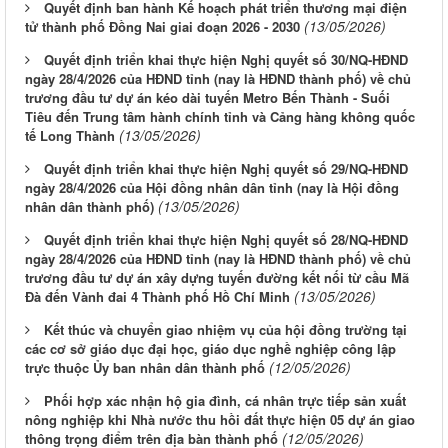
Quyết định ban hành Kế hoạch phát triển thương mại điện
(13/05/2026)
tử thành phố Đồng Nai giai đoạn 2026 - 2030
Quyết định triển khai thực hiện Nghị quyết số 30/NQ-HĐND
ngày 28/4/2026 của HĐND tỉnh (nay là HĐND thành phố) về chủ
trương đầu tư dự án kéo dài tuyến Metro Bến Thành - Suối
Tiêu đến Trung tâm hành chính tỉnh và Cảng hàng không quốc
(13/05/2026)
tế Long Thành
Quyết định triển khai thực hiện Nghị quyết số 29/NQ-HĐND
ngày 28/4/2026 của Hội đồng nhân dân tỉnh (nay là Hội đồng
(13/05/2026)
nhân dân thành phố)
Quyết định triển khai thực hiện Nghị quyết số 28/NQ-HĐND
ngày 28/4/2026 của HĐND tỉnh (nay là HĐND thành phố) về chủ
trương đầu tư dự án xây dựng tuyến đường kết nối từ cầu Mã
(13/05/2026)
Đà đến Vành đai 4 Thành phố Hồ Chí Minh
Kết thúc và chuyển giao nhiệm vụ của hội đồng trường tại
các cơ sở giáo dục đại học, giáo dục nghề nghiệp công lập
(12/05/2026)
trực thuộc Ủy ban nhân dân thành phố
Phối hợp xác nhận hộ gia đình, cá nhân trực tiếp sản xuất
nông nghiệp khi Nhà nước thu hồi đất thực hiện 05 dự án giao
(12/05/2026)
thông trọng điểm trên địa bàn thành phố