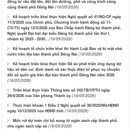
đồng tư vấn đặt tên, đổi tên đường, phố và công trình công
(16/05/2026)
cộng thành phố Đồng Nai
Kế hoạch triển khai thực hiện Nghị quyết số 41/NQ-CP ngày
11/3/2026 của Chính phủ, Chương trình hành động số 11-
CTr/TU ngày 12/3/2026 của Ban Chấp hành Đảng bộ thành phố,
Nghị quyết Đại hội đại biểu Đảng bộ thành phố lần thứ I,
(16/05/2026)
nhiệm kỳ 2025 - 2030..
Kế hoạch tổ chức triển khai thi hành Luật Bảo vệ bí mật nhà
(16/05/2026)
nước trên địa bàn thành phố Đồng Nai
Kế hoạch triển khai thực hiện Đề án phát triển ứng dụng dữ
liệu về dân cư, định danh và xác thực điện tử phục vụ chuyển
đổi số quốc gia trên địa bàn thành phố Đồng Nai năm 2026
(16/05/2026)
Triển khai thực hiện Thông báo số 242-TB/VPTU ngày
(16/05/2026)
29/4/2026 của Văn phòng Thành ủy
Thực hiện khoản 1 Điều 2 Nghị quyết số 36/2025/NQ-HĐND
(16/05/2026)
ngày 10/12/2025 của HĐND tỉnh
Mức rút dự toán chi bổ sung từ ngân sách cấp thành phố
(16/05/2026)
cho ngân sách cấp xã