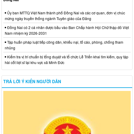
Ủy ban MTTQ Việt Nam thành phố Đồng Nai và các cơ quan, đơn vị chúc
mừng ngày truyền thống ngành Tuyên giáo của Đảng
Đồng Nai có 2 cá nhân được bầu vào Ban Chấp hành Hội Chữ thập đỏ Việt
Nam nhiệm kỳ 2026-2031
Tập huấn pháp luật tiếp công dân, khiếu nại, tố cáo, phòng, chống tham
nhũng
Kiểm tra vị trí chuẩn bị tổng duyệt và tổ chức Lễ Triển khai tìm kiếm, quy tập
hài cốt liệt sĩ tại khu vực xã Minh Đức
TRẢ LỜI Ý KIẾN NGƯỜI DÂN