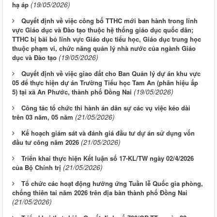
(19/05/2026)
hạ áp
Quyết định về việc công bố TTHC mới ban hành trong lĩnh
vực Giáo dục và Đào tạo thuộc hệ thống giáo dục quốc dân;
TTHC bị bãi bỏ lĩnh vực Giáo dục tiểu học, Giáo dục trung học
thuộc phạm vi, chức năng quản lý nhà nước của ngành Giáo
(19/05/2026)
dục và Đào tạo
Quyết định về việc giao đất cho Ban Quản lý dự án khu vực
05 để thực hiện dự án Trường Tiểu học Tam An (phân hiệu ấp
(19/05/2026)
5) tại xã An Phước, thành phố Đồng Nai
Công tác tổ chức thi hành án dân sự các vụ việc kéo dài
(21/05/2026)
trên 03 năm, 05 năm
Kế hoạch giám sát và đánh giá đầu tư dự án sử dụng vốn
(21/05/2026)
đầu tư công năm 2026
Triển khai thực hiện Kết luận số 17-KL/TW ngày 02/4/2026
(21/05/2026)
của Bộ Chính trị
Tổ chức các hoạt động hưởng ứng Tuần lễ Quốc gia phòng,
chống thiên tai năm 2026 trên địa bàn thành phố Đồng Nai
(21/05/2026)