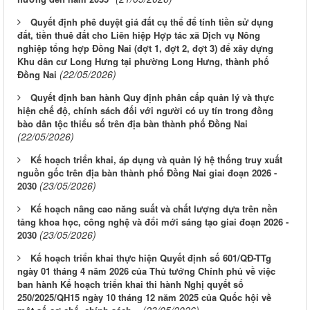
Quyết định phê duyệt giá đất cụ thể để tính tiền sử dụng
đất, tiền thuê đất cho Liên hiệp Hợp tác xã Dịch vụ Nông
nghiệp tổng hợp Đồng Nai (đợt 1, đợt 2, đợt 3) để xây dựng
Khu dân cư Long Hưng tại phường Long Hưng, thành phố
(22/05/2026)
Đồng Nai
Quyết định ban hành Quy định phân cấp quản lý và thực
hiện chế độ, chính sách đối với người có uy tín trong đồng
bào dân tộc thiểu số trên địa bàn thành phố Đồng Nai
(22/05/2026)
Kế hoạch triển khai, áp dụng và quản lý hệ thống truy xuất
nguồn gốc trên địa bàn thành phố Đồng Nai giai đoạn 2026 -
(23/05/2026)
2030
Kế hoạch nâng cao năng suất và chất lượng dựa trên nền
tảng khoa học, công nghệ và đổi mới sáng tạo giai đoạn 2026 -
(23/05/2026)
2030
Kế hoạch triển khai thực hiện Quyết định số 601/QĐ-TTg
ngày 01 tháng 4 năm 2026 của Thủ tướng Chính phủ về việc
ban hành Kế hoạch triển khai thi hành Nghị quyết số
250/2025/QH15 ngày 10 tháng 12 năm 2025 của Quốc hội về
(23/05/2026)