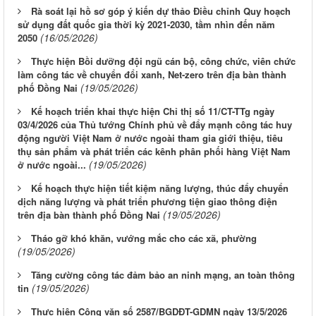
Rà soát lại hồ sơ góp ý kiến dự thảo Điều chỉnh Quy hoạch
sử dụng đất quốc gia thời kỳ 2021-2030, tầm nhìn đến năm
(16/05/2026)
2050
Thực hiện Bồi dưỡng đội ngũ cán bộ, công chức, viên chức
làm công tác về chuyển đổi xanh, Net-zero trên địa bàn thành
(19/05/2026)
phố Đồng Nai
Kế hoạch triển khai thực hiện Chỉ thị số 11/CT-TTg ngày
03/4/2026 của Thủ tướng Chính phủ về đẩy mạnh công tác huy
động người Việt Nam ở nước ngoài tham gia giới thiệu, tiêu
thụ sản phẩm và phát triển các kênh phân phối hàng Việt Nam
(19/05/2026)
ở nước ngoài...
Kế hoạch thực hiện tiết kiệm năng lượng, thúc đẩy chuyển
dịch năng lượng và phát triển phương tiện giao thông điện
(19/05/2026)
trên địa bàn thành phố Đồng Nai
Tháo gỡ khó khăn, vướng mắc cho các xã, phường
(19/05/2026)
Tăng cường công tác đảm bảo an ninh mạng, an toàn thông
(19/05/2026)
tin
Thực hiện Công văn số 2587/BGDĐT-GDMN ngày 13/5/2026