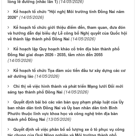
(14/05/2026)
lòng lề đường (nhắc lần 1)
Kế hoạch tổ chức "Hội nghị Môi trường tỉnh Đồng Nai năm
(14/05/2026)
2026"
Kế hoạch tổ chức giới thiệu điểm đến, tham quan, đưa đón
và hướng dẫn đại biểu dự Lễ công bố Nghị quyết của Quốc hội
(14/05/2026)
về thành lập thành phố Đồng Nai
Kế hoạch lập Quy hoạch khảo cổ trên địa bàn thành phố
Đồng Nai giai đoạn 2026 - 2035, tầm nhìn đến 2055
(14/05/2026)
Kế hoạch tổ chức Tọa đàm xúc tiến đầu tư xây dựng các cơ
(14/05/2026)
sở dưỡng lão
Chỉ thị về việc hình thành và phát triển Mạng lưới Đổi mới
(14/05/2026)
sáng tạo thành phố Đồng Nai
Quyết định bãi bỏ các văn bản quy phạm pháp luật của Ủy
ban nhân dân tỉnh Đồng Nai và Ủy ban nhân dân tỉnh Bình
Phước thuộc lĩnh vực khoa học và công nghệ trên địa bàn
(13/05/2026)
thành phố Đồng Nai
Quyết định về việc phân bổ số lượng xe ô tô phục vụ công
tác chung của Quỹ Nông nghiệp và Môi trường thành phố