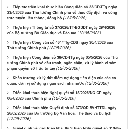
Tiếp tục triển khai thực hiện Công điện số 33/CĐ-TTg ngày
23/4/2026 của Thủ tướng Chính phủ về thúc đẩy dịch vụ công
(12/05/2026)
trực tuyến liên thông, đồng bộ
Thực hiện Thông tư số 37/2026/TT-BGDĐT ngày 29/4/2026
(12/05/2026)
của Bộ trưởng Bộ Giáo dục và Đào tạo
Thực hiện Công văn số 464/TTg-CĐS ngày 30/4/2026 của
(12/05/2026)
Thủ tướng Chính phủ
Thực hiện Công điện số 38/CĐ-TTg ngày 05/5/2026 của Thủ
tướng Chính phủ về đấu tranh, ngăn chặn, xử lý hành vi xâm
(12/05/2026)
phạm quyền sở hữu trí tuệ
Khẩn trương xử lý dứt điểm nợ đọng tiền điện của các cơ
(12/05/2026)
quan, đơn vị sử dụng ngân sách nhà nước
Triển khai thực hiện Nghị quyết số 15/2026/NQ-CP ngày
(12/05/2026)
06/4/2026 của Chính phủ
Triển khai thực hiện Quyết định số 373/QĐ-BVHTTDL ngày
28/02/2026 của Bộ trưởng Bộ Văn hóa, Thể thao và Du lịch
(12/05/2026)
Quyết định về việc triển khai thực hiện Nghị quyết số 31/NQ-