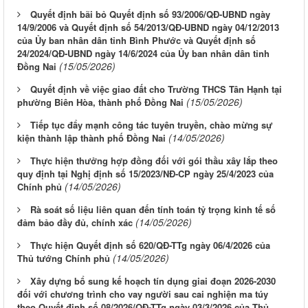
Quyết định bãi bỏ Quyết định số 93/2006/QĐ-UBND ngày
14/9/2006 và Quyết định số 54/2013/QĐ-UBND ngày 04/12/2013
của Ủy ban nhân dân tỉnh Bình Phước và Quyết định số
24/2024/QĐ-UBND ngày 14/6/2024 của Ủy ban nhân dân tỉnh
(15/05/2026)
Đồng Nai
Quyết định về việc giao đất cho Trường THCS Tân Hạnh tại
(15/05/2026)
phường Biên Hòa, thành phố Đồng Nai
Tiếp tục đẩy mạnh công tác tuyên truyền, chào mừng sự
(14/05/2026)
kiện thành lập thành phố Đồng Nai
Thực hiện thưởng hợp đồng đối với gói thầu xây lắp theo
quy định tại Nghị định số 15/2023/NĐ-CP ngày 25/4/2023 của
(14/05/2026)
Chính phủ
Rà soát số liệu liên quan đến tính toán tỷ trọng kinh tế số
(14/05/2026)
đảm bảo đầy đủ, chính xác
Thực hiện Quyết định số 620/QĐ-TTg ngày 06/4/2026 của
(14/05/2026)
Thủ tướng Chính phủ
Xây dựng bổ sung kế hoạch tín dụng giai đoạn 2026-2030
đối với chương trình cho vay người sau cai nghiện ma túy
theo Quyết định số 08/2026/QĐ-TTg ngày 03/3/2026 của Thủ