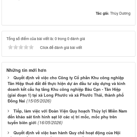
Tác giả:
Thùy Dương
Tổng số điểm của bài viết là: 0 trong 0 đánh giá
Click để đánh giá bài viết
Những tin mới hơn
Quyết định về việc cho Công ty Cổ phần Khu công nghiệp
Tân Hiệp thuê đất để thực hiện dự án đầu tư xây dựng và kinh
doanh kết cấu hạ tầng Khu công nghiệp Bàu Cạn - Tân Hiệp
(giai đoạn 1) tại xã Long Phước và xã Phước Thái, thành phố
(15/05/2026)
Đồng Nai
Tiếp, làm việc với Đoàn Viện Quy hoạch Thủy lợi Miền Nam
đến khảo sát tình hình sạt lở các vị trí mốc, mốc phụ trên
(16/05/2026)
tuyến biên giới
Quyết định về việc ban hành Quy chế hoạt động của Hội