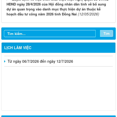
HĐND ngày 28/4/2026 của Hội đồng nhân dân tỉnh về bổ sung
dự án quan trọng vào danh mục thực hiện dự án thuộc kế
(12/05/2026)
hoạch đầu tư công năm 2026 tỉnh Đồng Nai
Từ ngày 03/8/2026 đến ngày 09/8/2026
Từ ngày 27/7/2026 đến ngày 02/8/2026
Tìm
Từ ngày 20/7/2026 đến ngày 26/7/2026
Từ ngày 13/7/2026 đến ngày 18/7/2026
LỊCH LÀM VIỆC
Từ ngày 06/7/2026 đến ngày 12/7/2026