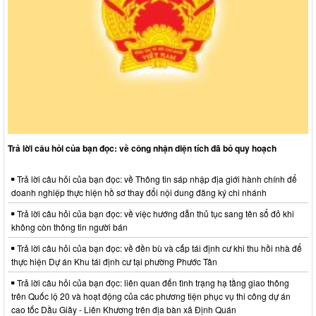
Trả lời câu hỏi của bạn đọc: về công nhận diện tích đã bỏ quy hoạch
Trả lời câu hỏi của bạn đọc: về Thông tin sáp nhập địa giới hành chính để
doanh nghiệp thực hiện hồ sơ thay đổi nội dung đăng ký chi nhánh
Trả lời câu hỏi của bạn đọc: về việc hướng dẫn thủ tục sang tên sổ đỏ khi
không còn thông tin người bán
Trả lời câu hỏi của bạn đọc: về đền bù và cấp tái định cư khi thu hồi nhà để
thực hiện Dự án Khu tái định cư tại phường Phước Tân
Trả lời câu hỏi của bạn đọc: liên quan đến tình trạng hạ tầng giao thông
trên Quốc lộ 20 và hoạt động của các phương tiện phục vụ thi công dự án
cao tốc Dầu Giây - Liên Khương trên địa bàn xã Định Quán