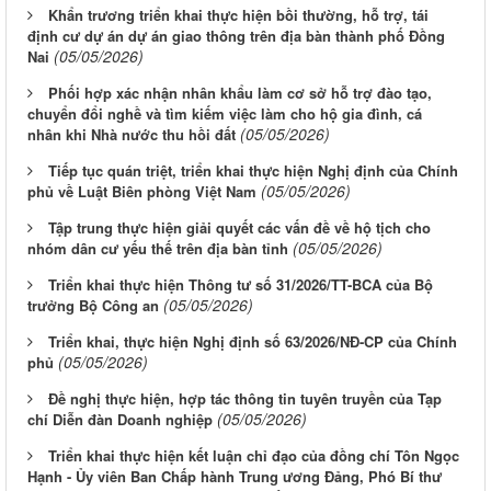
Khẩn trương triển khai thực hiện bồi thường, hỗ trợ, tái
định cư dự án dự án giao thông trên địa bàn thành phố Đồng
(05/05/2026)
Nai
Phối hợp xác nhận nhân khẩu làm cơ sở hỗ trợ đào tạo,
chuyển đổi nghề và tìm kiếm việc làm cho hộ gia đình, cá
(05/05/2026)
nhân khi Nhà nước thu hồi đất
Tiếp tục quán triệt, triển khai thực hiện Nghị định của Chính
(05/05/2026)
phủ về Luật Biên phòng Việt Nam
Tập trung thực hiện giải quyết các vấn đề về hộ tịch cho
(05/05/2026)
nhóm dân cư yếu thế trên địa bàn tỉnh
Triển khai thực hiện Thông tư số 31/2026/TT-BCA của Bộ
(05/05/2026)
trưởng Bộ Công an
Triển khai, thực hiện Nghị định số 63/2026/NĐ-CP của Chính
(05/05/2026)
phủ
Đề nghị thực hiện, hợp tác thông tin tuyên truyền của Tạp
(05/05/2026)
chí Diễn đàn Doanh nghiệp
Triển khai thực hiện kết luận chỉ đạo của đồng chí Tôn Ngọc
Hạnh - Ủy viên Ban Chấp hành Trung ương Đảng, Phó Bí thư