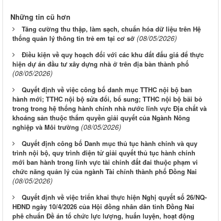
Những tin cũ hơn
Tăng cường thu thập, làm sạch, chuẩn hóa dữ liệu trên Hệ
(08/05/2026)
thống quản lý thông tin trẻ em tại cơ sở
Điều kiện về quy hoạch đối với các khu đất đấu giá để thực
hiện dự án đầu tư xây dựng nhà ở trên địa bàn thành phố
(08/05/2026)
Quyết định về việc công bố danh mục TTHC nội bộ ban
hành mới; TTHC nội bộ sửa đổi, bổ sung; TTHC nội bộ bãi bỏ
trong trong hệ thống hành chính nhà nước lĩnh vực Địa chất và
khoáng sản thuộc thẩm quyền giải quyết của Ngành Nông
(08/05/2026)
nghiệp và Môi trường
Quyết định công bố Danh mục thủ tục hành chính và quy
trình nội bộ, quy trình điện tử giải quyết thủ tục hành chính
mới ban hành trong lĩnh vực tài chính đất đai thuộc phạm vi
chức năng quản lý của ngành Tài chính thành phố Đồng Nai
(08/05/2026)
Quyết định về việc triển khai thực hiện Nghị quyết số 26/NQ-
HĐND ngày 10/4/2026 của Hội đồng nhân dân tỉnh Đồng Nai
phê chuẩn Đề án tổ chức lực lượng, huấn luyện, hoạt động