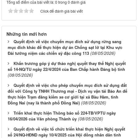
Tổng số điểm của bài viết là: 0 trong 0 đánh giá
Click để đánh giá bài viết
Những tin mới hơn
Quyết định về việc chuyển mục đích sử dụng rừng sang
mục đích khác để thực hiện dự án Chống sạt lở tại Khu vực
(08/05/2026)
Đài tưởng niệm các chiến sỹ đặc công 113
Khẩn trương góp ý dự thảo nghị quyết thay thế Nghị quyết
số 14-NQ/TU ngày 22/4/2024 của Ban Chấp hành Đảng bộ tỉnh
(08/05/2026)
Quyết định về việc cho phép chuyển mục đích sử dụng đất
đối với Công ty TNHH Thương mại - Dịch vụ vận tải Bảo An để
thực hiện Trạm đăng kiểm xe cơ giới tại xã Bàu Hàm, tỉnh
(08/05/2026)
Đồng Nai (nay là thành phố Đồng Nai)
Triển khai thực hiện Thông báo số 224-TB/VPTU ngày
(08/05/2026)
16/04/2026 của Văn phòng Thành ủy
Quyết định về việc tổ chức triển khai thực hiện Nghị quyết
số 24/NQ-HĐND ngày 10/4/2025 của Hội đồng nhân dân tỉnh