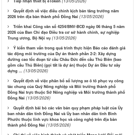
(13/05/2026)
Tiếp nhận thiết bị eToken
Quyết định về việc điều chỉnh kịch bản tăng trưởng năm
(13/05/2026)
2026 trên địa bàn thành phố Đồng Nai
Triển khai Công văn số 4254/BNV-BCĐ ngày 06 tháng 5 năm
2026 của Ban Chỉ đạo Điều tra cơ sở hành chính, sự nghiệp
(13/05/2026)
Trung ương, Bộ Nội vụ
Ý kiến tham vấn trong quá trình thực hiện Báo cáo đánh giá
tác động môi trường của Dự án thành phần 2-2: Xây dựng
đường cao tốc đoạn từ cầu Châu Đức đến cầu Thủ Biên (bao
gồm cầu Thủ Biên) (gọi tắt là dự án) thuộc Dự án Đầu tư xây
(13/05/2026)
dựng ...
Quyết định về việc phân bổ số lượng xe ô tô phục vụ công
tác chung của Quỹ Nông nghiệp và Môi trường thành phố
Đồng Nai trực thuộc Sở Nông nghiệp và Môi trường thành phố
(13/05/2026)
Đồng Nai
Quyết định bãi bỏ các văn bản quy phạm pháp luật của Ủy
ban nhân dân tỉnh Đồng Nai và Ủy ban nhân dân tỉnh Bình
Phước thuộc lĩnh vực khoa học và công nghệ trên địa bàn
(13/05/2026)
thành phố Đồng Nai
Chỉ thị về việc hình thành và phát triển Mạng lưới Đổi mới