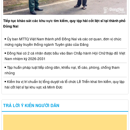
Tiếp tục khảo sát các khu vực tìm kiếm, quy tập hài cốt liệt sĩ tại thành phố
Đồng Nai
Ủy ban MTTQ Việt Nam thành phố Đồng Nai và các cơ quan, đơn vị chúc
mừng ngày truyền thống ngành Tuyên giáo của Đảng
Đồng Nai có 2 cá nhân được bầu vào Ban Chấp hành Hội Chữ thập đỏ Việt
Nam nhiệm kỳ 2026-2031
Tập huấn pháp luật tiếp công dân, khiếu nại, tố cáo, phòng, chống tham
nhũng
Kiểm tra vị trí chuẩn bị tổng duyệt và tổ chức Lễ Triển khai tìm kiếm, quy tập
hài cốt liệt sĩ tại khu vực xã Minh Đức
TRẢ LỜI Ý KIẾN NGƯỜI DÂN