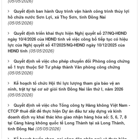
(05/05/2026)
Quyết định ban hành Quy trình vận hành công trình thủy lợi
hồ chứa nước Sơn Lợi, xã Thọ Sơn, tỉnh Đồng Nai
(05/05/2026)
Quyết định triển khai thực hiện Nghị quyết số 27/NQ-HĐND
ngày 10/4/2026 của HĐND tỉnh về việc công bố tiếp tục có hiệu
lực của Nghị quyết số 47/2025/NQ-HĐND ngày 10/12/2025 của
(05/05/2026)
HĐND tỉnh
Quyết định về việc cho phép chuyển đổi Phòng công chứng
số 1 trực thuộc Sở Tư pháp thành Văn phòng công chứng
(05/05/2026)
Kế hoạch tổ chức Hội thi lực lượng tham gia bảo vệ an
ninh, trật tự tại cơ sở giỏi tỉnh Đồng Nai lần thứ I, năm 2026
(05/05/2026)
Quyết định về việc cho Tổng công ty Hàng không Việt Nam -
CTCP thuê đất để thực hiện Dự án đầu tư xây dựng và kinh
doanh dịch vụ khai thác kho giao nhận hàng hóa số: 5, 6, 7, 8
tại Cảng hàng không quốc tế Long Thành tại xã Long Thành,
(05/05/2026)
tỉnh Đồng Nai
Kế hoạch tuyển chọn, gọi công dân nhập ngũ và thực hiện