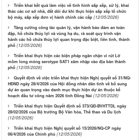
Triển khai kết quả làm việc về tình hình sắp xếp, xử lý, khai
thác các cơ sở nhà, đất dôi dư khi thực hiện sắp xếp tổ chức
(12/05/2026)
bộ máy, sắp xếp đơn vị hành chính các cấp
Tăng cường công tác quản lý, vận hành bảo đảm an toàn
đập, hồ chứa thủy lợi và vùng hạ du, rà soát quy trình vận
hành các hồ chứa thủy lợi quan trọng đặc biệt, liên tỉnh, thành
(12/05/2026)
phố
Triển khai thực hiện các biện pháp ngăn chặn vi rút Lở
mồm long móng serotype SAT1 xâm nhập vào địa bàn thành
(12/05/2026)
phố
Quyết định về việc triển khai thực hiện Nghị quyết số 31/NQ-
HĐND ngày 28/4/2026 của Hội đồng nhân dân tỉnh về bổ sung
dự án quan trọng vào danh mục thực hiện dự án thuộc kế
(12/05/2026)
hoạch đầu tư công năm 2026 tỉnh Đồng Nai
Triển khai thực hiện Quyết định số 373/QĐ-BVHTTDL ngày
28/02/2026 của Bộ trưởng Bộ Văn hóa, Thể thao và Du lịch
(12/05/2026)
Triển khai thực hiện Nghị quyết số 15/2026/NQ-CP ngày
(12/05/2026)
06/4/2026 của Chính phủ