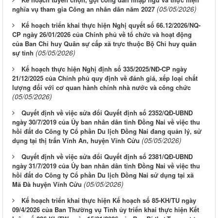
(05/05/2026)
nghĩa vụ tham gia Công an nhân dân năm 2027
Kế hoạch triển khai thực hiện Nghị quyết số 66.12/2026/NQ-
CP ngày 26/01/2026 của Chính phủ về tổ chức và hoạt động
của Ban Chỉ huy Quân sự cấp xã trực thuộc Bộ Chỉ huy quân
(05/05/2026)
sự tỉnh
Kế hoạch thực hiện Nghị định số 335/2025/NĐ-CP ngày
21/12/2025 của Chính phủ quy định về đánh giá, xếp loại chất
lượng đối với cơ quan hành chính nhà nước và công chức
(05/05/2026)
Quyết định về việc sửa đổi Quyết định số 2352/QĐ-UBND
ngày 30/7/2019 của Ủy ban nhân dân tỉnh Đồng Nai về việc thu
hồi đất do Công ty Cổ phần Du lịch Đồng Nai đang quản lý, sử
(05/05/2026)
dụng tại thị trấn Vĩnh An, huyện Vĩnh Cửu
Quyết định về việc sửa đổi Quyết định số 2381/QĐ-UBND
ngày 31/7/2019 của Ủy ban nhân dân tỉnh Đồng Nai về việc thu
hồi đất do Công ty Cổ phần Du lịch Đồng Nai sử dụng tại xã
(05/05/2026)
Mã Đà huyện Vĩnh Cửu
Kế hoạch triển khai thực hiện Kế hoạch số 85-KH/TU ngày
09/4/2026 của Ban Thường vụ Tỉnh ủy triển khai thực hiện Kết