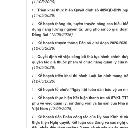
(11/05/2026)
Triển khai thực hiện Quyết định số 485/QĐ-BNV ng
(11/05/2026)
Kế hoạch thông tin, tuyên truyền nâng cao hiểu biế
dụng năng lượng nguyên tử, ứng phó sự cố giai đoạn
(12/05/2026)
Đồng Nai
Kế hoạch truyền thông Dân số giai đoạn 2026-2030
(12/05/2026)
Quyết định về việc công bố thủ tục hành chính đư
quyền tác giả thuộc phạm vi chức năng quản lý của n
(12/05/2026)
Kế hoạch triển khai thi hành Luật An ninh mạng tr
(12/05/2026)
Kế hoạch tổ chức "Ngày hội toàn dân bảo vệ an n
Kế hoạch thực hiện Kết luận thanh tra số 57/KL-TT
phủ về việc quản lý, sử dụng vốn và tài sản của Nhà
(12/05/2026)
Việt Nam
Kế hoạch tiếp Đoàn công tác của Ủy ban Kinh tế và 
thực hiện Nghị quyết, Kết luận của Đảng và các nghị
tiêu phấn đấu tăng trưởng 2 con số và các dự án quan