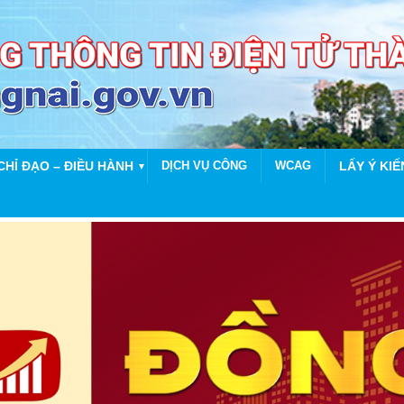
CHỈ ĐẠO – ĐIỀU HÀNH
DỊCH VỤ CÔNG
WCAG
LẤY Ý KIẾ
▼