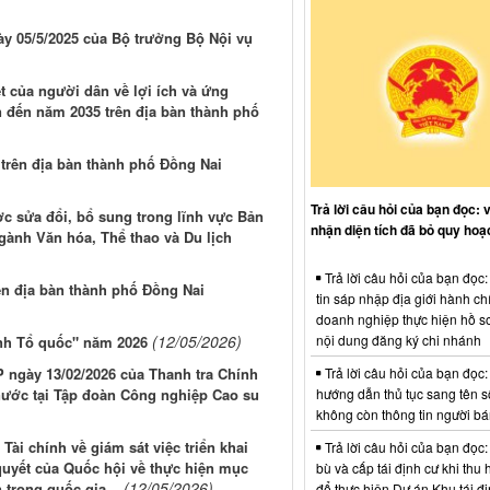
ày 05/5/2025 của Bộ trưởng Bộ Nội vụ
t của người dân về lợi ích và ứng
 đến năm 2035 trên địa bàn thành phố
 trên địa bàn thành phố Đồng Nai
Trả lời câu hỏi của bạn đọc: 
ợc sửa đổi, bổ sung trong lĩnh vực Bản
nhận diện tích đã bỏ quy hoạ
gành Văn hóa, Thể thao và Du lịch
Trả lời câu hỏi của bạn đọc
ên địa bàn thành phố Đồng Nai
tin sáp nhập địa giới hành ch
doanh nghiệp thực hiện hồ sơ
nội dung đăng ký chi nhánh
(12/05/2026)
inh Tổ quốc" năm 2026
Trả lời câu hỏi của bạn đọc:
P ngày 13/02/2026 của Thanh tra Chính
hướng dẫn thủ tục sang tên s
 nước tại Tập đoàn Công nghiệp Cao su
không còn thông tin người b
Tài chính về giám sát việc triển khai
Trả lời câu hỏi của bạn đọc:
 quyết của Quốc hội về thực hiện mục
bù và cấp tái định cư khi thu 
(12/05/2026)
 trọng quốc gia...
để thực hiện Dự án Khu tái đị