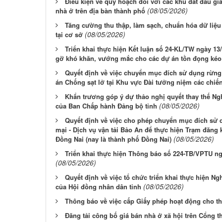
Điều kiện về quy hoạch đối với các khu đất đấu gi
(08/05/2026)
nhà ở trên địa bàn thành phố
Tăng cường thu thập, làm sạch, chuẩn hóa dữ liệu 
(08/05/2026)
tại cơ sở
Triển khai thực hiện Kết luận số 24-KL/TW ngày 13/
gỡ khó khăn, vướng mắc cho các dự án tồn đọng kéo
Quyết định về việc chuyển mục đích sử dụng rừng
án Chống sạt lở tại Khu vực Đài tưởng niệm các chiế
Khẩn trương góp ý dự thảo nghị quyết thay thế Ng
(08/05/2026)
của Ban Chấp hành Đảng bộ tỉnh
Quyết định về việc cho phép chuyển mục đích sử
mại - Dịch vụ vận tải Bảo An để thực hiện Trạm đăng 
(08/05/2026)
Đồng Nai (nay là thành phố Đồng Nai)
Triển khai thực hiện Thông báo số 224-TB/VPTU n
(08/05/2026)
Quyết định về việc tổ chức triển khai thực hiện N
(08/05/2026)
của Hội đồng nhân dân tỉnh
Thông báo về việc cấp Giấy phép hoạt động cho th
Đăng tải công bố giá bán nhà ở xã hội trên Cổng t