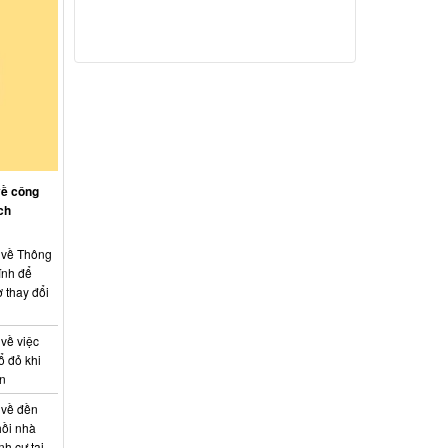
về công
ch
: về Thông
ính để
 thay đổi
 về việc
ổ đỏ khi
án
 về đền
hồi nhà
nh cư tại