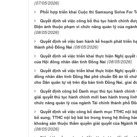
(07/05/2026)
Phối hợp triển khai Cuộc thi Samsung Solve For 
Quyết định về việc công bố thủ tục hành chính đượ
Điện ảnh thuộc phạm vi chức năng quản lý của ngành 
(08/05/2026)
Quyết định về việc ban hành kế hoạch phát triển h
(08/05/2026)
thành phố Đồng Nai
Quyết định về việc triển khai thực hiện Nghị quyế
(08/05/2026)
của Hội đồng nhân dân tỉnh Đồng Nai
Quyết định về việc triển khai thực hiện Nghị quyế
đồng nhân dân tỉnh Đồng Nai phê chuẩn Đề án tổ chứ
cho Dân quân tự vệ trên địa bàn tỉnh Đồng Nai, giai đ
Quyết định công bố Danh mục thủ tục hành chính và
giải quyết thủ tục hành chính mới ban hành trong lĩnh
chức năng quản lý của ngành Tài chính thành phố Đồ
Quyết định về việc công bố danh mục TTHC nội bộ
bổ sung; TTHC nội bộ bãi bỏ trong trong hệ thống hà
khoáng sản thuộc thẩm quyền giải quyết của Ngành 
(08/05/2026)