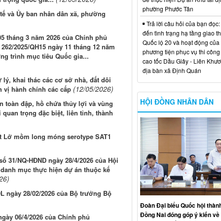
phường Phước Tân
tế và Ủy ban nhân dân xã, phường
Trả lời câu hỏi của bạn đọc:
đến tình trạng hạ tầng giao t
05 tháng 3 năm 2026 của Chính phủ
Quốc lộ 20 và hoạt động của
ố 262/2025/QH15 ngày 11 tháng 12 năm
phương tiện phục vụ thi công
g trình mục tiêu Quốc gia...
cao tốc Dầu Giây - Liên Khươ
địa bàn xã Định Quán
 lý, khai thác các cơ sở nhà, đất dôi
(12/05/2026)
n vị hành chính các cấp
HỘI ĐỒNG NHÂN DÂN
 toàn đập, hồ chứa thủy lợi và vùng
 quan trọng đặc biệt, liên tỉnh, thành
 rút Lở mồm long móng serotype SAT1
t số 31/NQ-HĐND ngày 28/4/2026 của Hội
 danh mục thực hiện dự án thuộc kế
26)
DL ngày 28/02/2026 của Bộ trưởng Bộ
Đoàn Đại biểu Quốc hội thàn
Đồng Nai đóng góp ý kiến về 
 ngày 06/4/2026 của Chính phủ