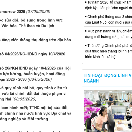
Từ năm 2026, tổ chức khám
định kỳ miễn phí cho người d
(07/05/2026)
Tomorrow 2026
Chính phủ thông qua 3 chí
c sửa đổi, bổ sung trong lĩnh vực
của Luật Nuôi con nuôi (sửa 
Văn hóa, Thể thao và Du lịch
Mức phạt hành vi lấn, chiếm
dụng môi trường rừng trái qu
ạ tầng viễn thông thụ động trên địa bàn
Thủ tướng Chính phủ phát đ
đua thực hiện thắng lợi nhiệ
t số 04/2026/NQ-HĐND ngày 10/4/2026
triển kinh tế - xã hội
t số 26/NQ-HĐND ngày 10/4/2026 của Hội
c lực lượng, huấn luyện, hoạt động
TIN HOẠT ĐỘNG LĨNH 
(08/05/2026)
oạn 2026 - 2030
NGÀNH
 quy trình nội bộ, quy trình điện tử
 vực tài chính đất đai thuộc phạm vi
(08/05/2026)
ng Nai
 ban hành mới; TTHC nội bộ sửa đổi,
nh chính nhà nước lĩnh vực Địa chất và
Nông nghiệp và Môi trường