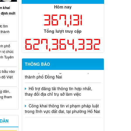
Hôm nay
n khai
Thông báo tuyển chọn tổ chức và cá
 định mới
367,131
nhân chủ trì thực hiện nhiệm vụ khoa
học và công nghệ cấp thành phố sử
c tìm
dụng ngân sách nhà nước đặt hàng thực
Tổng lượt truy cập
i thành
hiện năm 2026 (đợt 1) lần 3
627,364,332
Kế hoạch Thông tin, tuyên truyền triển
nh phố
khai Kế hoạch Khám sức khỏe định kỳ
n vị chúc
hoặc khám sàng lọc miễn phí ít nhất mỗi
nh Tuyên
năm một lần cho người dân trên địa bàn
THÔNG BÁO
thành phố Đồng Nai
c bầu vào
 đỏ Việt
Hỗ trợ đăng tải thông tin hợp nhất,
thay đổi địa chỉ trụ sở làm việc
g dân,
Công khai thông tin vi phạm pháp luật
ống tham
trong lĩnh vực đất đai, tại phường Hố Nai
 DÂN