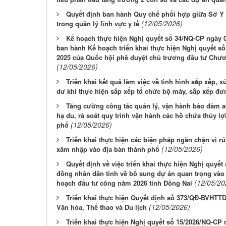
Quyết định ban hành Quy chế phối hợp giữa Sở Y 
(12/05/2026)
trong quản lý lĩnh vực y tế
Kế hoạch thực hiện Nghị quyết số 34/NQ-CP ngày 
ban hành Kế hoạch triển khai thực hiện Nghị quyết s
2025 của Quốc hội phê duyệt chủ trương đầu tư Chươn
(12/05/2026)
Triển khai kết quả làm việc về tình hình sắp xếp, xử
dư khi thực hiện sắp xếp tổ chức bộ máy, sắp xếp đơ
Tăng cường công tác quản lý, vận hành bảo đảm an
hạ du, rà soát quy trình vận hành các hồ chứa thủy lợi
(12/05/2026)
phố
Triển khai thực hiện các biện pháp ngăn chặn vi
(12/05/2026)
xâm nhập vào địa bàn thành phố
Quyết định về việc triển khai thực hiện Nghị quyế
đồng nhân dân tỉnh về bổ sung dự án quan trọng vào
(12/05/20
hoạch đầu tư công năm 2026 tỉnh Đồng Nai
Triển khai thực hiện Quyết định số 373/QĐ-BVHTT
(12/05/2026)
Văn hóa, Thể thao và Du lịch
Triển khai thực hiện Nghị quyết số 15/2026/NQ-CP