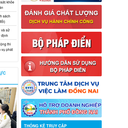
 sức khỏe
ân
nh sách
đổi)
 và sử
y định
ộng thi
m vụ phát
VỰC
Thông báo về việc tuyển dụng viên
THỐNG KÊ TRUY CẬP
chức năm 2026