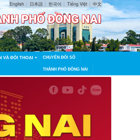
English
日本語
한국어
Tiếng Việt
中文
N VÀ ĐỐI THOẠI
CHUYỂN ĐỔI SỐ
▼
THÀNH PHỐ ĐỒNG NAI