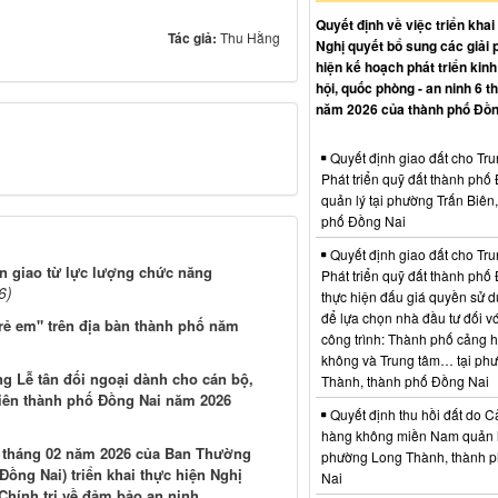
Quyết định về việc triển khai
Tác giả:
Thu Hằng
Nghị quyết bổ sung các giải 
hiện kế hoạch phát triển kinh 
hội, quốc phòng - an ninh 6 t
năm 2026 của thành phố Đồn
Quyết định giao đất cho Tr
Phát triển quỹ đất thành phố
quản lý tại phường Trấn Biên
phố Đồng Nai
Quyết định giao đất cho Tr
n giao từ lực lượng chức năng
Phát triển quỹ đất thành phố
6)
thực hiện đấu giá quyền sử d
để lựa chọn nhà đầu tư đối vớ
rẻ em" trên địa bàn thành phố năm
công trình: Thành phố cảng 
không và Trung tâm… tại ph
g Lễ tân đối ngoại dành cho cán bộ,
Thành, thành phố Đồng Nai
viên thành phố Đồng Nai năm 2026
Quyết định thu hồi đất do C
hàng không miền Nam quản l
7 tháng 02 năm 2026 của Ban Thường
phường Long Thành, thành 
ồng Nai) triển khai thực hiện Nghị
Nai
hính trị về đảm bảo an ninh...