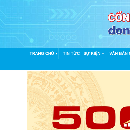
TRANG CHỦ
TIN TỨC - SỰ KIỆN
VĂN BẢN 
▼
▼