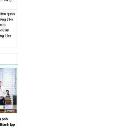
 liên quan
hông trên
 các
 dự án
ng trên
h phố
thành lập