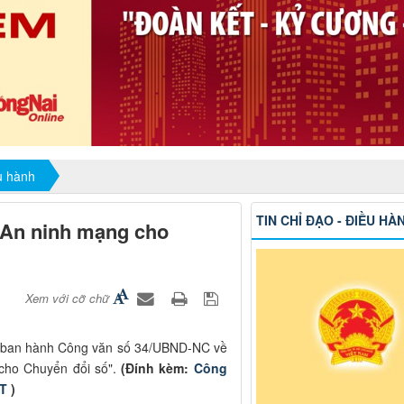
ều hành
TIN CHỈ ĐẠO - ĐIỀU HÀ
"An ninh mạng cho
Xem với cỡ chữ
i ban hành Công văn số 34/UBND-NC về
cho Chuyển đổi số".
(Đính kèm:
Công
ST
)