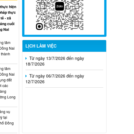
09/8/2026
 thực hiện
pháp thực
Từ ngày 27/7/2026 đến ngày
tế - xã
02/8/2026
háng cuối
g Nai
Từ ngày 20/7/2026 đến ngày
26/7/2026
ung tâm
LỊCH LÀM VIỆC
 Đồng Nai
Từ ngày 13/7/2026 đến ngày
, thành
18/7/2026
Từ ngày 06/7/2026 đến ngày
ung tâm
12/7/2026
 Đồng Nai
ụng đất
i các
hàng
ường Long
ảng vụ
ý tại
phố Đồng