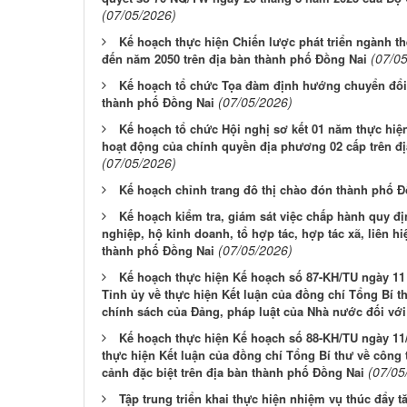
(07/05/2026)
Kế hoạch thực hiện Chiến lược phát triển ngành t
(07/0
đến năm 2050 trên địa bàn thành phố Đồng Nai
Kế hoạch tổ chức Tọa đàm định hướng chuyển đổi 
(07/05/2026)
thành phố Đồng Nai
Kế hoạch tổ chức Hội nghị sơ kết 01 năm thực hiệ
hoạt động của chính quyền địa phương 02 cấp trên đ
(07/05/2026)
Kế hoạch chỉnh trang đô thị chào đón thành phố Đ
Kế hoạch kiểm tra, giám sát việc chấp hành quy đ
nghiệp, hộ kinh doanh, tổ hợp tác, hợp tác xã, liên h
(07/05/2026)
thành phố Đồng Nai
Kế hoạch thực hiện Kế hoạch số 87-KH/TU ngày 1
Tỉnh ủy về thực hiện Kết luận của đồng chí Tổng Bí t
chính sách của Đảng, pháp luật của Nhà nước đối với 
Kế hoạch thực hiện Kế hoạch số 88-KH/TU ngày 1
thực hiện Kết luận của đồng chí Tổng Bí thư về công
(07/05
cảnh đặc biệt trên địa bàn thành phố Đồng Nai
Tập trung triển khai thực hiện nhiệm vụ thúc đẩy t