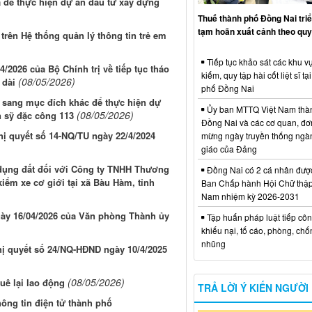
á để thực hiện dự án đầu tư xây dựng
Thuế thành phố Đồng Nai triể
tạm hoãn xuất cảnh theo quy
trên Hệ thống quản lý thông tin trẻ em
Tiếp tục khảo sát các khu vự
4/2026 của Bộ Chính trị về tiếp tục tháo
kiếm, quy tập hài cốt liệt sĩ tạ
(08/05/2026)
 dài
phố Đồng Nai
 sang mục đích khác để thực hiện dự
Ủy ban MTTQ Việt Nam thà
(08/05/2026)
n sỹ đặc công 113
Đồng Nai và các cơ quan, đơ
hị quyết số 14-NQ/TU ngày 22/4/2024
mừng ngày truyền thống ngà
giáo của Đảng
 dụng đất đối với Công ty TNHH Thương
Đồng Nai có 2 cá nhân đượ
kiểm xe cơ giới tại xã Bàu Hàm, tỉnh
Ban Chấp hành Hội Chữ thập
Nam nhiệm kỳ 2026-2031
gày 16/04/2026 của Văn phòng Thành ủy
Tập huấn pháp luật tiếp côn
khiếu nại, tố cáo, phòng, ch
nhũng
ghị quyết số 24/NQ-HĐND ngày 10/4/2025
(08/05/2026)
uê lại lao động
TRẢ LỜI Ý KIẾN NGƯỜI
hông tin điện tử thành phố