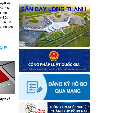
quyết số
7/2026
h phố
, tiêu
 thiểu số
 2030 trên
 QUY
định về