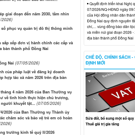
Quyết định triển khai Nghị 
07/2026/NQ-HĐND ngày 09/
hép giai đoạn đến năm 2030, tầm nhìn
của Hội đồng nhân dân thàn
5/2026)
Đồng Nai quy định nguyên tắc
chí,… vùng đồng bào dân tộc
số phục vụ quản trị đô thị thông minh
và miền núi giai đoạn 2026 -
địa bàn thành phố Đồng Nai
n sắp xếp đơn vị hành chính các cấp và
ịa bàn thành phố Đồng Nai
CHẾ ĐỘ, CHÍNH SÁCH -
ĐỊNH MỚI
(07/05/2026)
ồng Nai
ịnh của pháp luật về đăng ký doanh
iệp hợp tác xã năm 2026 trên địa bàn
1 tháng 4 năm 2026 của Ban Thường vụ
hư về tình hình thực hiện chủ trương,
(07/05/2026)
người khuyết tật...
1/4/2026 của Ban Thường vụ Thành ủy
 tác chăm sóc và bảo vệ trẻ em có hoàn
Sửa đổi, bổ sung một số quy 
/2026)
Thuế giá trị gia tăng
ăng trưởng kinh tế quý II/2026