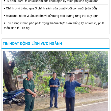
Từ năm 2026, tổ chức khám sức khỏe định kỳ miễn phí cho người dân
Chính phủ thông qua 3 chính sách của Luật Nuôi con nuôi (sửa đổi)
Mức phạt hành vi lấn, chiếm và sử dụng môi trường rừng trái quy định
Thủ tướng Chính phủ phát động thi đua thực hiện thắng lợi nhiệm vụ phát
triển kinh tế - xã hội
TIN HOẠT ĐỘNG LĨNH VỰC NGÀNH