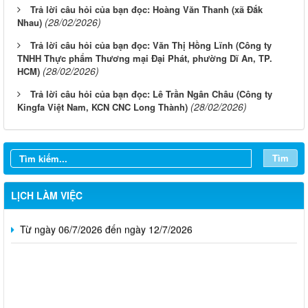
Trả lời câu hỏi của bạn đọc: Hoàng Văn Thanh (xã Đắk
(28/02/2026)
Nhau)
Trả lời câu hỏi của bạn đọc: Văn Thị Hồng Lĩnh (Công ty
TNHH Thực phẩm Thương mại Đại Phát, phường Dĩ An, TP.
(28/02/2026)
HCM)
Trả lời câu hỏi của bạn đọc: Lê Trần Ngân Châu (Công ty
(28/02/2026)
Kingfa Việt Nam, KCN CNC Long Thành)
Từ ngày 03/8/2026 đến ngày 09/8/2026
Từ ngày 27/7/2026 đến ngày 02/8/2026
Tìm
Từ ngày 20/7/2026 đến ngày 26/7/2026
Từ ngày 13/7/2026 đến ngày 18/7/2026
LỊCH LÀM VIỆC
Từ ngày 06/7/2026 đến ngày 12/7/2026