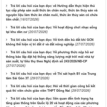
Trả lời câu hỏi của bạn đọc: về Hướng dẫn thực hiện thủ
tục cấp phép sản xuất thức ăn chăn nuôi, thức ăn thủy sản và
nguyên liệu làm thức ăn chăn nuôi, thức ăn thủy sản có chứa
(16/07/2026)
tiền chất
Trả lời câu hỏi của bạn đọc: Về hoạt động chơi nhạc sống
(20/07/2026)
tại khu dân cư
Trả lời câu hỏi của bạn đọc: Về tính đền bù đất khi GCN
(27/07/2026)
không thể hiện vị trí đất ở và đất nông nghiệp
Trả lời câu hỏi của bạn đọc: Về phương thức nộp hồ sơ
thông báo lắp đặt hệ thống năng lượng mặt trời mái nhà tự
sản xuất, tự tiêu thụ theo Nghị định số 243/2026/NĐ-CP
(27/07/2026)
Trả lời câu hỏi của bạn đọc: về Thi sát hạch B1 của Trung
(29/07/2026)
tâm Sài Gòn 3T
Trả lời câu hỏi của bạn đọc: Hỏi về thời gian công bố kết
(29/07/2026)
quả thi viên chức giáo viên THPT Đồng Nai
Trả lời câu hỏi của bạn đọc: liên quan đến tình trạng hạ
tầng giao thông trên Quốc lộ 20 và hoạt động của các phương