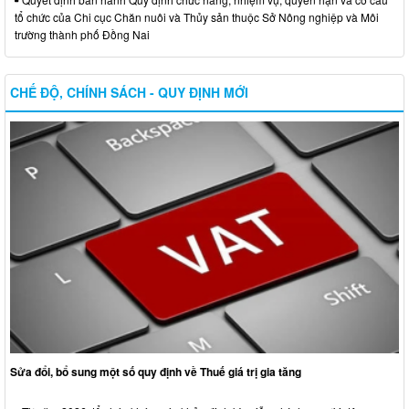
tổ chức của Chi cục Chăn nuôi và Thủy sản thuộc Sở Nông nghiệp và Môi
trường thành phố Đồng Nai
CHẾ ĐỘ, CHÍNH SÁCH - QUY ĐỊNH MỚI
Sửa đổi, bổ sung một số quy định về Thuế giá trị gia tăng