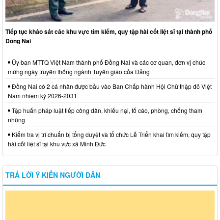
Tiếp tục khảo sát các khu vực tìm kiếm, quy tập hài cốt liệt sĩ tại thành phố
Đồng Nai
Ủy ban MTTQ Việt Nam thành phố Đồng Nai và các cơ quan, đơn vị chúc
mừng ngày truyền thống ngành Tuyên giáo của Đảng
Đồng Nai có 2 cá nhân được bầu vào Ban Chấp hành Hội Chữ thập đỏ Việt
Nam nhiệm kỳ 2026-2031
Tập huấn pháp luật tiếp công dân, khiếu nại, tố cáo, phòng, chống tham
nhũng
Kiểm tra vị trí chuẩn bị tổng duyệt và tổ chức Lễ Triển khai tìm kiếm, quy tập
hài cốt liệt sĩ tại khu vực xã Minh Đức
TRẢ LỜI Ý KIẾN NGƯỜI DÂN