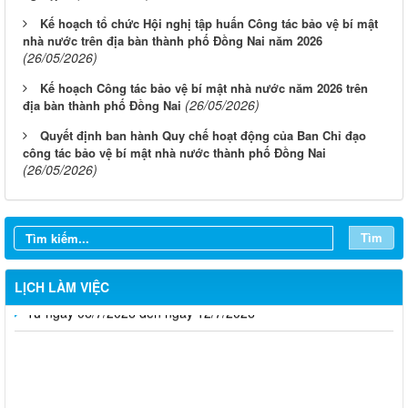
Kế hoạch tổ chức Hội nghị tập huấn Công tác bảo vệ bí mật
nhà nước trên địa bàn thành phố Đồng Nai năm 2026
(26/05/2026)
Kế hoạch Công tác bảo vệ bí mật nhà nước năm 2026 trên
(26/05/2026)
địa bàn thành phố Đồng Nai
Quyết định ban hành Quy chế hoạt động của Ban Chỉ đạo
Từ ngày 03/8/2026 đến ngày 09/8/2026
công tác bảo vệ bí mật nhà nước thành phố Đồng Nai
(26/05/2026)
Từ ngày 27/7/2026 đến ngày 02/8/2026
Từ ngày 20/7/2026 đến ngày 26/7/2026
Tìm
Từ ngày 13/7/2026 đến ngày 18/7/2026
LỊCH LÀM VIỆC
Từ ngày 06/7/2026 đến ngày 12/7/2026