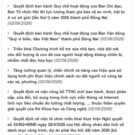
Quyết định ban hành Quy chế hoạt động của Ban Chỉ đạo,
Ban Tổ chức Hội thi lực lượng tham gia bảo vệ an ninh, trật tự
ở cơ sở giỏi (lần thứ I) năm 2026 thành phố Đồng Nai
(02/06/2026)
Quyết định ban hành Quy chế hoạt động của Ban Vận động
(02/06/2026)
"Quỹ vì biển, đảo Việt Nam" thành phố Đồng Nai
Triển khai Chương trình hỗ trợ xóa nhà tạm, nhà dột nát
cho đối tượng là con đẻ của người hoạt động kháng chiến bị
(02/06/2026)
nhiễm chất độc hóa học
Tăng cường quản lý, chấn chỉnh và nâng cao hiệu quả sử
dụng kinh phí thực hiện chính sách ưu đãi người có công tại
(02/06/2026)
các xã, phường
Quyết định về việc công bố TTHC mới ban hành, được phân
cấp, sửa đổi, bổ sung trong lĩnh vực viễn thông và Internet;
lĩnh vực tiêu chuẩn đo lường chất lượng; … thuộc thẩm quyền
(02/06/2026)
giải quyết của Sở Khoa học và Công nghệ
Quyết định về việc tổ chức triển khai thực hiện Nghị quyết
số 33/NQ-HĐND ngày 28/4/2026 của Hội đồng nhân dân tỉnh về
danh mục công trình, dự án phải thu hồi đất năm 2026 (bổ