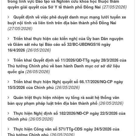
trong lĩnh vực Đào tạo và Nghiên cứu khoa học thuộc thẩm
(27/05/2026)
quyền giải quyết của Sở Y tế thành phố Đồng Nai
Quyết định về việc phê duyệt danh mục mạng lưới tuyến xe
buýt nội tỉnh và liên tỉnh trên địa bàn thành phố Đồng Nai
(27/05/2026)
Triển khai thực hiện các kiến nghị của Ủy ban Dân nguyện
và Giám sát nêu tại Báo cáo số 32/BC-UBDNGS16 ngày
(26/05/2026)
16/4/2026
Triển khai Quyết định số 11/2026/QĐ-TTg ngày 28/3/2026 của
Thủ tướng Chính phủ về ban hành Danh mục cơ sở dữ liệu
(26/05/2026)
quốc gia
Triển khai thực hiện Nghị quyết số 66.17/2026/NQ-CP ngày
(26/05/2026)
15/5/2026 của Chính phủ
Quán triệt thực hiện nhiệm vụ tổng rà soát hệ thống văn
(26/05/2026)
bản quy phạm pháp luật trên địa bàn thành phố
Thực hiện Nghị định số 182/2026/NĐ-CP ngày 22/5/2026 của
(26/05/2026)
Chính phủ
Thực hiện Công văn số 571/TTg-CĐS ngày 24/5/2026 của
(26/05/2026)
Thủ tướng Chính phủ