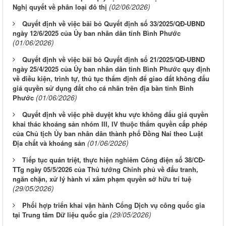
(02/06/2026)
Nghị quyết về phân loại đô thị
Quyết định về việc bãi bỏ Quyết định số 33/2025/QĐ-UBND
ngày 12/6/2025 của Ủy ban nhân dân tỉnh Bình Phước
(01/06/2026)
Quyết định về việc bãi bỏ Quyết định số 21/2025/QĐ-UBND
ngày 25/4/2025 của Ủy ban nhân dân tỉnh Bình Phước quy định
về điều kiện, trình tự, thủ tục thẩm định để giao đất không đấu
giá quyền sử dụng đất cho cá nhân trên địa bàn tỉnh Bình
(01/06/2026)
Phước
Quyết định về việc phê duyệt khu vực không đấu giá quyền
khai thác khoáng sản nhóm III, IV thuộc thẩm quyền cấp phép
của Chủ tịch Ủy ban nhân dân thành phố Đồng Nai theo Luật
(01/06/2026)
Địa chất và khoáng sản
Tiếp tục quán triệt, thực hiện nghiêm Công điện số 38/CĐ-
TTg ngày 05/5/2026 của Thủ tướng Chính phủ về đấu tranh,
ngăn chặn, xử lý hành vi xâm phạm quyền sở hữu trí tuệ
(29/05/2026)
Phối hợp triển khai vận hành Cổng Dịch vụ công quốc gia
(29/05/2026)
tại Trung tâm Dữ liệu quốc gia