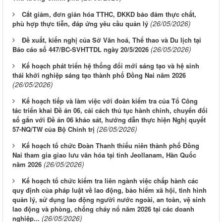
Cắt giảm, đơn giản hóa TTHC, ĐKKD bảo đảm thực chất,
(26/05/2026)
phù hợp thực tiễn, đáp ứng yêu cầu quản lý
Đề xuất, kiến nghị của Sở Văn hoá, Thể thao và Du lịch tại
(26/05/2026)
Báo cáo số 447/BC-SVHTTDL ngày 20/5/2026
Kế hoạch phát triển hệ thống đổi mới sáng tạo và hệ sinh
thái khởi nghiệp sáng tạo thành phố Đồng Nai năm 2026
(26/05/2026)
Kế hoạch tiếp và làm việc với đoàn kiểm tra của Tổ Công
tác triển khai Đề án 06, cải cách thủ tục hành chính, chuyển đổi
số gắn với Đề án 06 khảo sát, hướng dẫn thực hiện Nghị quyết
(26/05/2026)
57-NQ/TW của Bộ Chính trị
Kế hoạch tổ chức Đoàn Thanh thiếu niên thành phố Đồng
Nai tham gia giao lưu văn hóa tại tỉnh Jeollanam, Hàn Quốc
(26/05/2026)
năm 2026
Kế hoạch tổ chức kiểm tra liên ngành việc chấp hành các
quy định của pháp luật về lao động, bảo hiểm xã hội, tình hình
quản lý, sử dụng lao động người nước ngoài, an toàn, vệ sinh
lao động và phòng, chống cháy nổ năm 2026 tại các doanh
(26/05/2026)
nghiệp...