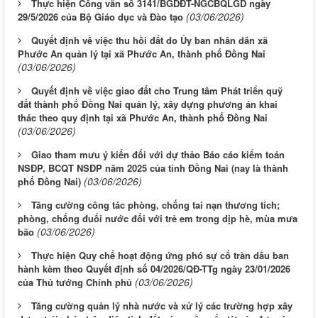
Thực hiện Công văn số 3141/BGDĐT-NGCBQLGD ngày
(03/06/2026)
29/5/2026 của Bộ Giáo dục và Đào tạo
Quyết định về việc thu hồi đất do Ủy ban nhân dân xã
Phước An quản lý tại xã Phước An, thành phố Đồng Nai
(03/06/2026)
Quyết định về việc giao đất cho Trung tâm Phát triển quỹ
đất thành phố Đồng Nai quản lý, xây dựng phương án khai
thác theo quy định tại xã Phước An, thành phố Đồng Nai
(03/06/2026)
Giao tham mưu ý kiến đối với dự thảo Báo cáo kiểm toán
NSĐP, BCQT NSĐP năm 2025 của tỉnh Đồng Nai (nay là thành
(03/06/2026)
phố Đồng Nai)
Tăng cường công tác phòng, chống tai nạn thương tích;
phòng, chống đuối nước đối với trẻ em trong dịp hè, mùa mưa
(03/06/2026)
bão
Thực hiện Quy chế hoạt động ứng phó sự cố tràn dầu ban
hành kèm theo Quyết định số 04/2026/QĐ-TTg ngày 23/01/2026
(03/06/2026)
của Thủ tướng Chính phủ
Tăng cường quản lý nhà nước và xử lý các trường hợp xây