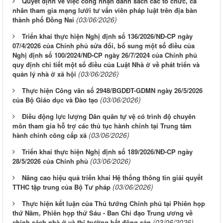
Quyết định về việc công nhận danh sách các tổ chức, cá
nhân tham gia mạng lưới tư vấn viên pháp luật trên địa bàn
(03/06/2026)
thành phố Đồng Nai
Triển khai thực hiện Nghị định số 136/2026/NĐ-CP ngày
07/4/2026 của Chính phủ sửa đổi, bổ sung một số điều của
Nghị định số 100/2024/NĐ-CP ngày 26/7/2024 của Chính phủ
quy định chi tiết một số điều của Luật Nhà ở về phát triển và
(03/06/2026)
quản lý nhà ở xã hội
Thực hiện Công văn số 2948/BGDĐT-GDMN ngày 26/5/2026
(03/06/2026)
của Bộ Giáo dục và Đào tạo
Điều động lực lượng Dân quân tự vệ có trình độ chuyên
môn tham gia hỗ trợ các thủ tục hành chính tại Trung tâm
(03/06/2026)
hành chính công cấp xã
Triển khai thực hiện Nghị định số 189/2026/NĐ-CP ngày
(03/06/2026)
28/5/2026 của Chính phủ
Nâng cao hiệu quả triển khai Hệ thống thông tin giải quyết
(03/06/2026)
TTHC tập trung của Bộ Tư pháp
Thực hiện kết luận của Thủ tướng Chính phủ tại Phiên họp
thứ Năm, Phiên họp thứ Sáu - Ban Chỉ đạo Trung ương về
(03/06/2026)
chính sách nhà ở và thị trường bất động sản