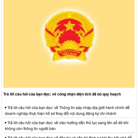
Trả lời câu hỏi của bạn đọc: về công nhận diện tích đã bỏ quy hoạch
Trả lời câu hỏi của bạn đọc: về Thông tin sáp nhập địa giới hành chính để
doanh nghiệp thực hiện hồ sơ thay đổi nội dung đăng ký chi nhánh
Trả lời câu hỏi của bạn đọc: về việc hướng dẫn thủ tục sang tên sổ đỏ khi
không còn thông tin người bán
Trả lời câu hỏi của bạn đọc: về đền bù và cấp tái định cư khi thu hồi nhà để