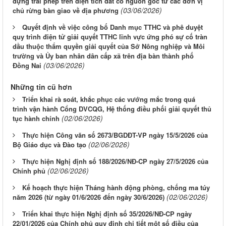
dựng trái phép trên diện tích đất có nguồn gốc từ các đơn vị
(03/06/2026)
chủ rừng bàn giao về địa phương
Quyết định về việc công bố Danh mục TTHC và phê duyệt
quy trình điện tử giải quyết TTHC lĩnh vực ứng phó sự cố tràn
dầu thuộc thẩm quyền giải quyết của Sở Nông nghiệp và Môi
trường và Ủy ban nhân dân cấp xã trên địa bàn thành phố
(03/06/2026)
Đồng Nai
Những tin cũ hơn
Triển khai rà soát, khắc phục các vướng mắc trong quá
trình vận hành Cổng DVCQG, Hệ thống điều phối giải quyết thủ
(02/06/2026)
tục hành chính
Thực hiện Công văn số 2673/BGDĐT-VP ngày 15/5/2026 của
(02/06/2026)
Bộ Giáo dục và Đào tạo
Thực hiện Nghị định số 188/2026/NĐ-CP ngày 27/5/2026 của
(02/06/2026)
Chính phủ
Kế hoạch thực hiện Tháng hành động phòng, chống ma túy
(02/06/2026)
năm 2026 (từ ngày 01/6/2026 đến ngày 30/6/2026)
Triển khai thực hiện Nghị định số 35/2026/NĐ-CP ngày
22/01/2026 của Chính phủ quy định chi tiết một số điều của