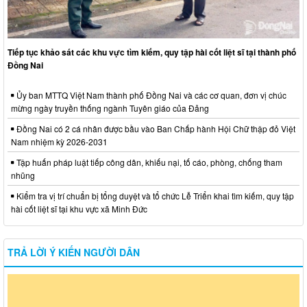
Tiếp tục khảo sát các khu vực tìm kiếm, quy tập hài cốt liệt sĩ tại thành phố
Đồng Nai
Ủy ban MTTQ Việt Nam thành phố Đồng Nai và các cơ quan, đơn vị chúc
mừng ngày truyền thống ngành Tuyên giáo của Đảng
Đồng Nai có 2 cá nhân được bầu vào Ban Chấp hành Hội Chữ thập đỏ Việt
Nam nhiệm kỳ 2026-2031
Tập huấn pháp luật tiếp công dân, khiếu nại, tố cáo, phòng, chống tham
nhũng
Kiểm tra vị trí chuẩn bị tổng duyệt và tổ chức Lễ Triển khai tìm kiếm, quy tập
hài cốt liệt sĩ tại khu vực xã Minh Đức
TRẢ LỜI Ý KIẾN NGƯỜI DÂN