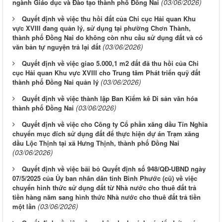
(03/06/2026)
ngành Giáo dục và Đào tạo thành phố Đồng Nai
Quyết định về việc thu hồi đất của Chi cục Hải quan Khu
vực XVIII đang quản lý, sử dụng tại phường Chơn Thành,
thành phố Đồng Nai do không còn nhu cầu sử dụng đất và có
(03/06/2026)
văn bản tự nguyện trả lại đất
Quyết định về việc giao 5.000,1 m2 đất đã thu hồi của Chi
cục Hải quan Khu vực XVIII cho Trung tâm Phát triển quỹ đất
(03/06/2026)
thành phố Đồng Nai quản lý
Quyết định về việc thành lập Ban Kiểm kê Di sản văn hóa
(03/06/2026)
thành phố Đồng Nai
Quyết định về việc cho Công ty Cổ phần xăng dầu Tín Nghĩa
chuyển mục đích sử dụng đất để thực hiện dự án Trạm xăng
dầu Lộc Thịnh tại xã Hưng Thịnh, thành phố Đồng Nai
(03/06/2026)
Quyết định về việc bãi bỏ Quyết định số 948/QĐ-UBND ngày
07/5/2025 của Ủy ban nhân dân tỉnh Bình Phước (cũ) về việc
chuyển hình thức sử dụng đất từ Nhà nước cho thuê đất trả
tiền hàng năm sang hình thức Nhà nước cho thuê đất trả tiền
(03/06/2026)
một lần