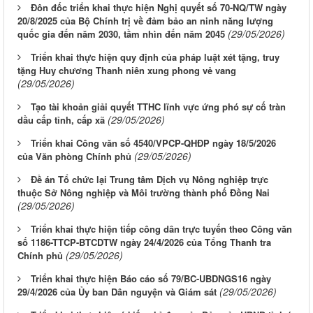
Đôn đốc triển khai thực hiện Nghị quyết số 70-NQ/TW ngày
20/8/2025 của Bộ Chính trị về đảm bảo an ninh năng lượng
(29/05/2026)
quốc gia đến năm 2030, tầm nhìn đến năm 2045
Triển khai thực hiện quy định của pháp luật xét tặng, truy
tặng Huy chương Thanh niên xung phong vẻ vang
(29/05/2026)
Tạo tài khoản giải quyết TTHC lĩnh vực ứng phó sự cố tràn
(29/05/2026)
dầu cấp tỉnh, cấp xã
Triển khai Công văn số 4540/VPCP-QHĐP ngày 18/5/2026
(29/05/2026)
của Văn phòng Chính phủ
Đề án Tổ chức lại Trung tâm Dịch vụ Nông nghiệp trực
thuộc Sở Nông nghiệp và Môi trường thành phố Đồng Nai
(29/05/2026)
Triển khai thực hiện tiếp công dân trực tuyến theo Công văn
số 1186-TTCP-BTCDTW ngày 24/4/2026 của Tổng Thanh tra
(29/05/2026)
Chính phủ
Triển khai thực hiện Báo cáo số 79/BC-UBDNGS16 ngày
(29/05/2026)
29/4/2026 của Ủy ban Dân nguyện và Giám sát