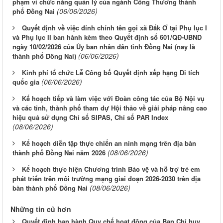
phạm vi chức năng quản lý của ngành Công Thương thành
(06/06/2026)
phố Đồng Nai
Quyết định về việc đính chính tên gọi xã Đắk Ơ tại Phụ lục I
và Phụ lục II ban hành kèm theo Quyết định số 601/QĐ-UBND
ngày 10/02/2026 của Ủy ban nhân dân tỉnh Đồng Nai (nay là
(06/06/2026)
thành phố Đồng Nai)
Kinh phí tổ chức Lễ Công bố Quyết định xếp hạng Di tích
(06/06/2026)
quốc gia
Kế hoạch tiếp và làm việc với Đoàn công tác của Bộ Nội vụ
và các tỉnh, thành phố tham dự Hội thảo về giải pháp nâng cao
hiệu quả sử dụng Chỉ số SIPAS, Chỉ số PAR Index
(08/06/2026)
Kế hoạch diễn tập thực chiến an ninh mạng trên địa bàn
(08/06/2026)
thành phố Đồng Nai năm 2026
Kế hoạch thực hiện Chương trình Bảo vệ và hỗ trợ trẻ em
phát triển trên môi trường mạng giai đoạn 2026-2030 trên địa
(08/06/2026)
bàn thành phố Đồng Nai
Những tin cũ hơn
Quyết định ban hành Quy chế hoạt động của Ban Chỉ huy