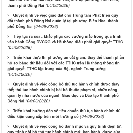
(04/06/2026)
thành phố Đồng Nai
Quyết định về việc giao đất cho Trung tâm Phát triển quỹ
đất thành phố Đồng Nai quản lý tại phường Biên Hòa, thành
(04/06/2026)
phố Đồng Nai
Tiếp tục rà soát, khắc phục các vướng mắc trong quá trình
vận hành Cổng DVCQG và Hệ thống điều phối giải quyết TTHC
(04/06/2026)
Triển khai thực thi phương án cắt giảm, thay thế thành phần
hồ sơ bằng dữ liệu đối với các TTHC trên Hệ thống thông tin
giải quyết TTHC tập trung của Bộ, ngành Trung ương
(04/06/2026)
Quyết định về việc công bố thủ tục hành chính được thay
thế; thủ tục hành chính bị bãi bỏ thuộc phạm vi, chức năng
quản lý nhà nước của ngành Giáo dục và Đào tạo thành phố
(04/06/2026)
Đồng Nai
Triển khai hướng dẫn về tiêu chuẩn thủ tục hành chính đủ
(04/06/2026)
điều kiện cung cấp trên môi trường số
Quyết định về việc công bố danh mục và quy trình điện tử,
quy trình nội bộ thủ tục hành chính mới ban hành, được sửa