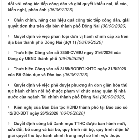
đối với công tác tiếp công dân và giải quyết khiếu nại, tố cáo,
(06/06/2026)
kiến nghị, phản ánh
Chấn chỉnh, nâng cao hiệu quả công tác tiếp công dân, giải
(06/06/2026)
quyết đơn thư trên địa bàn thành phố Đồng Nai
Quyết định về việc phân loại đơn vị hành chính cấp xã trên
(06/06/2026)
địa bàn thành phố Đồng Nai (đợt 1)
Thực hiện Công văn số 3358-CV/ĐU ngày 01/6/2026 của
(06/06/2026)
Đảng ủy UBND thành phố
Thực hiện Công văn số 3185/BGDĐT-KHTC ngày 31/5/2026
(06/06/2026)
của Bộ Giáo dục và Đào tạo
Quyết định về việc phê duyệt phương án đơn giản hóa thủ
tục hành chính nội bộ thuộc phạm vi chức năng quản lý nhà
(06/06/2026)
nước của ngành Tài chính thành phố Đồng Nai
Kiến nghị của Ban Dân tộc HĐND thành phố tại Báo cáo số
(06/06/2026)
12/BC-BDT ngày 26/5/2026
Quyết định công bố Danh mục TTHC được ban hành mới,
sửa đổi, bổ sung và bãi bỏ, quy trình nội bộ, quy trình điện tử
giải quyết thủ tục hành chính trong một số lĩnh vực thuộc