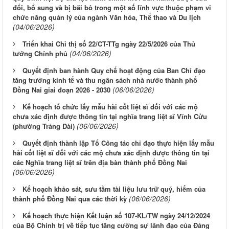
đổi, bổ sung và bị bãi bỏ trong một số lĩnh vực thuộc phạm vi
chức năng quản lý của ngành Văn hóa, Thể thao và Du lịch
(04/06/2026)
Triển khai Chỉ thị số 22/CT-TTg ngày 22/5/2026 của Thủ
(04/06/2026)
tướng Chính phủ
Quyết định ban hành Quy chế hoạt động của Ban Chỉ đạo
tăng trưởng kinh tế và thu ngân sách nhà nước thành phố
(06/06/2026)
Đồng Nai giai đoạn 2026 - 2030
Kế hoạch tổ chức lấy mẫu hài cốt liệt sĩ đối với các mộ
chưa xác định được thông tin tại nghĩa trang liệt sĩ Vĩnh Cửu
(06/06/2026)
(phường Trảng Dài)
Quyết định thành lập Tổ Công tác chỉ đạo thực hiện lấy mẫu
hài cốt liệt sĩ đối với các mộ chưa xác định được thông tin tại
các Nghĩa trang liệt sĩ trên địa bàn thành phố Đồng Nai
(06/06/2026)
Kế hoạch khảo sát, sưu tầm tài liệu lưu trữ quý, hiếm của
(06/06/2026)
thành phố Đồng Nai qua các thời kỳ
Kế hoạch thực hiện Kết luận số 107-KL/TW ngày 24/12/2024
của Bộ Chính trị về tiếp tục tăng cường sự lãnh đạo của Đảng