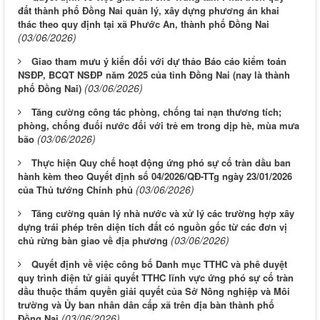
đất thành phố Đồng Nai quản lý, xây dựng phương án khai
thác theo quy định tại xã Phước An, thành phố Đồng Nai
(03/06/2026)
Giao tham mưu ý kiến đối với dự thảo Báo cáo kiểm toán
NSĐP, BCQT NSĐP năm 2025 của tỉnh Đồng Nai (nay là thành
(03/06/2026)
phố Đồng Nai)
Tăng cường công tác phòng, chống tai nạn thương tích;
phòng, chống đuối nước đối với trẻ em trong dịp hè, mùa mưa
(03/06/2026)
bão
Thực hiện Quy chế hoạt động ứng phó sự cố tràn dầu ban
hành kèm theo Quyết định số 04/2026/QĐ-TTg ngày 23/01/2026
(03/06/2026)
của Thủ tướng Chính phủ
Tăng cường quản lý nhà nước và xử lý các trường hợp xây
dựng trái phép trên diện tích đất có nguồn gốc từ các đơn vị
(03/06/2026)
chủ rừng bàn giao về địa phương
Quyết định về việc công bố Danh mục TTHC và phê duyệt
quy trình điện tử giải quyết TTHC lĩnh vực ứng phó sự cố tràn
dầu thuộc thẩm quyền giải quyết của Sở Nông nghiệp và Môi
trường và Ủy ban nhân dân cấp xã trên địa bàn thành phố
(03/06/2026)
Đồng Nai