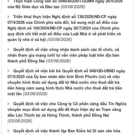
Thực hiện Công văn số 2948/BGDĐT-GDMN ngày 26/5/2026
(03/06/2026)
của Bộ Giáo dục và Đào tạo
Triển khai thực hiện Nghị định số 136/2026/NĐ-CP ngày
07/4/2026 của Chính phủ sửa đổi, bổ sung một số điều của
Nghị định số 100/2024/NĐ-CP ngày 26/7/2024 của Chính phủ
quy định chi tiết một số điều của Luật Nhà ở về phát triển và
(03/06/2026)
quản lý nhà ở xã hội
Quyết định về việc công nhận danh sách các tổ chức, cá
nhân tham gia mạng lưới tư vấn viên pháp luật trên địa bàn
(03/06/2026)
thành phố Đồng Nai
Quyết định về việc bãi bỏ Quyết định số 948/QĐ-UBND ngày
07/5/2025 của Ủy ban nhân dân tỉnh Bình Phước (cũ) về việc
chuyển hình thức sử dụng đất từ Nhà nước cho thuê đất trả
tiền hàng năm sang hình thức Nhà nước cho thuê đất trả tiền
(03/06/2026)
một lần
Quyết định về việc cho Công ty Cổ phần xăng dầu Tín Nghĩa
chuyển mục đích sử dụng đất để thực hiện dự án Trạm xăng
dầu Lộc Thịnh tại xã Hưng Thịnh, thành phố Đồng Nai
(03/06/2026)
Quyết định về việc thành lập Ban Kiểm kê Di sản văn hóa