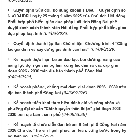
Quyết định Sửa đổi, bổ sung khoản 1 Điều 1 Quyết định số
61/QĐ-HĐPH ngày 25 tháng 9 năm 2025 của Chủ tịch Hội đồng
Phối hợp phổ biến, giáo dục pháp luật tỉnh Đồng Nai phê
duyệt danh sách thành viên Hội đồng Phối hợp phổ biến, giáo
(04/06/2026)
dục pháp luật tỉnh
Quyết định thành lập Ban Chủ nhiệm Chương trình 4 "Công
(04/06/2026)
tác gia đình và xây dựng gia đình văn hóa"
Kế hoạch thực hiện Đề án đào tạo, bồi dưỡng, nâng cao
năng lực đội ngũ cán bộ làm công tác dân số các cấp giai
đoạn 2026 - 2030 trên địa bàn thành phố Đồng Nai
(04/06/2026)
Kế hoạch phòng, chống mại dâm giai đoạn 2026 - 2030 trên
(04/06/2026)
địa bàn thành phố Đồng Nai
Kế hoạch triển khai thực hiện đánh giá và công nhận xã,
phường đạt chuẩn "Chính quyền thân thiện" giai đoạn 2026 -
(04/06/2026)
2030 trên địa bàn thành phố
Kế hoạch tổ chức diễn đàn trẻ em thành phố Đồng Nai năm
2026 Chủ đề: "Trẻ em hạnh phúc, an toàn, vững bước trong kỷ
(04/06/2026)
nguyên số"