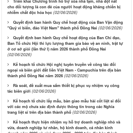
Triển khai Chương trình hỗ trợ xóa nhà tạm, nhà dột nát
cho đối tượng là con đẻ của người hoạt động kháng chiến bị
(02/06/2026)
nhiễm chất độc hóa học
Quyết định ban hành Quy chế hoạt động của Ban Vận động
(02/06/2026)
"Quỹ vì biển, đảo Việt Nam" thành phố Đồng Nai
Quyết định ban hành Quy chế hoạt động của Ban Chỉ đạo,
Ban Tổ chức Hội thi lực lượng tham gia bảo vệ an ninh, trật tự
ở cơ sở giỏi (lần thứ I) năm 2026 thành phố Đồng Nai
(02/06/2026)
Kế hoạch tổ chức Hội nghị tuyên truyền về công tác đối
ngoại và biên giới đất liền Việt Nam - Campuchia trên địa bàn
(02/06/2026)
thành phố Đồng Nai năm 2026
Rà soát, đề xuất mua sắm thiết bị phục vụ nhiệm vụ công
(02/06/2026)
tác biên giới
Kế hoạch tổ chức lấy mẫu, bàn giao mẫu hài cốt liệt sĩ đối
với các mộ chưa xác định được thông tin trong các Nghĩa
(02/06/2026)
trang liệt sĩ trên địa bàn thành phố
Kế hoạch thực hiện nhiệm vụ hỗ trợ doanh nghiệp nhỏ và
vừa, doanh nghiệp tư nhân, hộ kinh doanh, cá nhân kinh