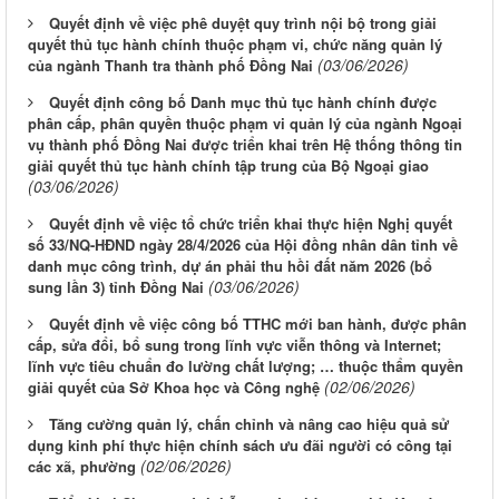
Quyết định về việc phê duyệt quy trình nội bộ trong giải
quyết thủ tục hành chính thuộc phạm vi, chức năng quản lý
(03/06/2026)
của ngành Thanh tra thành phố Đồng Nai
Quyết định công bố Danh mục thủ tục hành chính được
phân cấp, phân quyền thuộc phạm vi quản lý của ngành Ngoại
vụ thành phố Đồng Nai được triển khai trên Hệ thống thông tin
giải quyết thủ tục hành chính tập trung của Bộ Ngoại giao
(03/06/2026)
Quyết định về việc tổ chức triển khai thực hiện Nghị quyết
số 33/NQ-HĐND ngày 28/4/2026 của Hội đồng nhân dân tỉnh về
danh mục công trình, dự án phải thu hồi đất năm 2026 (bổ
(03/06/2026)
sung lần 3) tỉnh Đồng Nai
Quyết định về việc công bố TTHC mới ban hành, được phân
cấp, sửa đổi, bổ sung trong lĩnh vực viễn thông và Internet;
lĩnh vực tiêu chuẩn đo lường chất lượng; … thuộc thẩm quyền
(02/06/2026)
giải quyết của Sở Khoa học và Công nghệ
Tăng cường quản lý, chấn chỉnh và nâng cao hiệu quả sử
dụng kinh phí thực hiện chính sách ưu đãi người có công tại
(02/06/2026)
các xã, phường