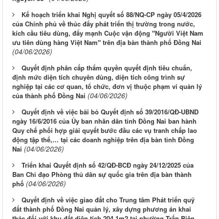
Kế hoạch triển khai Nghị quyết số 88/NQ-CP ngày 05/4/2026
của Chính phủ về thúc đẩy phát triển thị trường trong nước,
kích cầu tiêu dùng, đẩy mạnh Cuộc vận động "Người Việt Nam
ưu tiên dùng hàng Việt Nam" trên địa bàn thành phố Đồng Nai
(04/06/2026)
Quyết định phân cấp thẩm quyền quyết định tiêu chuẩn,
định mức diện tích chuyên dùng, diện tích công trình sự
nghiệp tại các cơ quan, tổ chức, đơn vị thuộc phạm vi quản lý
(04/06/2026)
của thành phố Đồng Nai
Quyết định về việc bãi bỏ Quyết định số 39/2016/QĐ-UBND
ngày 16/6/2016 của Ủy ban nhân dân tỉnh Đồng Nai ban hành
Quy chế phối hợp giải quyết bước đầu các vụ tranh chấp lao
động tập thể,… tại các doanh nghiệp trên địa bàn tỉnh Đồng
(04/06/2026)
Nai
Triển khai Quyết định số 42/QĐ-BCĐ ngày 24/12/2025 của
Ban Chỉ đạo Phòng thủ dân sự quốc gia trên địa bàn thành
(04/06/2026)
phố
Quyết định về việc giao đất cho Trung tâm Phát triển quỹ
đất thành phố Đồng Nai quản lý, xây dựng phương án khai
thác đối với khu đất diện tích 204,1m2 tại phường Trấn Biên,