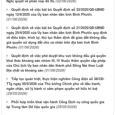
(02/06/2026)
Nghị quyết về phân loại đô thị
Quyết định về việc bãi bỏ Quyết định số 33/2025/QĐ-UBND
ngày 12/6/2025 của Ủy ban nhân dân tỉnh Bình Phước
(01/06/2026)
Quyết định về việc bãi bỏ Quyết định số 21/2025/QĐ-UBND
ngày 25/4/2025 của Ủy ban nhân dân tỉnh Bình Phước quy định
về điều kiện, trình tự, thủ tục thẩm định để giao đất không đấu
giá quyền sử dụng đất cho cá nhân trên địa bàn tỉnh Bình
(01/06/2026)
Phước
Quyết định về việc phê duyệt khu vực không đấu giá quyền
khai thác khoáng sản nhóm III, IV thuộc thẩm quyền cấp phép
của Chủ tịch Ủy ban nhân dân thành phố Đồng Nai theo Luật
(01/06/2026)
Địa chất và khoáng sản
Tiếp tục quán triệt, thực hiện nghiêm Công điện số 38/CĐ-
TTg ngày 05/5/2026 của Thủ tướng Chính phủ về đấu tranh,
ngăn chặn, xử lý hành vi xâm phạm quyền sở hữu trí tuệ
(29/05/2026)
Phối hợp triển khai vận hành Cổng Dịch vụ công quốc gia
(29/05/2026)
tại Trung tâm Dữ liệu quốc gia
Từ ngày 03/8/2026 đến ngày 09/8/2026